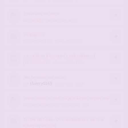
Enfin elle se lance
par
cocu31
- 08 mars 2026, 00:09
Héliopolis
par
CedSand76
- 08 juil. 2024, 22:33
Le cadeau d'un mari candauliste ;-)
par
masseur75
- 10 mars 2026, 11:50
Ma femme ose enfin
par
thierry0169
- 01 juin 2023, 15:17
visite dans un club où je n'étais jamais allé
par
bonsoirbonsoir
- 05 juil. 2021, 13:11
Notre Histoire : Du Candaulisme au Vrai
Adultère Réalisé