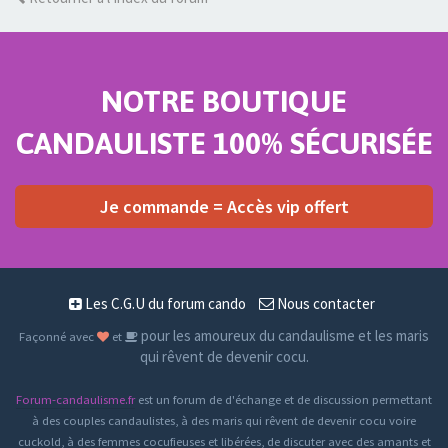
NOTRE BOUTIQUE
CANDAULISTE 100% SÉCURISÉE
Je commande = Accès vip offert
Les C.G.U du forum cando
Nous contacter
pour les amoureux du candaulisme et les maris
Façonné avec
et
qui rêvent de devenir cocu.
Forum-candaulisme.fr
est un forum de d'échange et de discussion permettant
à des couples candaulistes, à des maris qui rêvent de devenir cocu voire
cuckold, à des femmes cocufieuses et libérées, de discuter avec des amants et