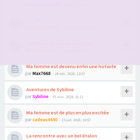
par
Thedoctor34
- 20 juil. 2026, 01:48
J - 24H
par
cpleuni14000
- 23 juin 2026, 15:37
Comment je suis devenu cocu
par
pascalcocu
- 26 juin 2026, 04:42
Ma femme est devenu enfin une hotwife
par
Max7668
- 24 déc. 2020, 12:57
Aventures de Sybiline
par
Sybiline
- 07 nov. 2024, 21:11
Ma femme est de plus en plus excitée
par
cadeau4440
- 15 juil. 2026, 16:57
La rencontre avec un bel étalon