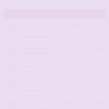
TOUS LES SUJETS DE CETTE SECTION
Aidez moi à corriger l'orthographe de
mon histoire
par
Administrateur
- 29 août 2011, 11:53
Ecrivez une Histoire: Mode d'emploi
par
Administrateur
- 29 août 2011, 12:02
A petits pas
par
Miam
- 06 nov. 2022, 07:52
Le facteur X
par
Kimilefty75
- 27 sept. 2024, 00:05
Rencontre ce soir même (enfin) !
par
treza11
- 04 août 2026, 20:49