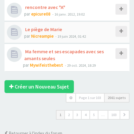
rencontre avec "A"
par
epicure08
- 16 janv. 2012, 19:02
Le piège de Marie
par
Nicreampie
- 19 juin 2024, 01:42
Ma femme et ses escapades avec ses
amants seules
par
Mywifeisthebest
- 29 oct. 2024, 18:29
Créer un Nouveau Sujet
Page
1
sur
103
2561 sujets
1
2
3
4
5
…
103
Retourner à l’index du forum