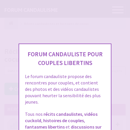
Ouvrir
FORUM CANDAULISME
la
navigatio
Récits candaulistes et histoires de cocus
Récits candaulistes et histoires de
FORUM CANDAULISTE POUR
cocus
COUPLES LIBERTINS
2561 sujets
Le forum candauliste propose des
rencontres pour couples, et contient
Créer un Nouveau Sujet
des photos et des vidéos candaulistes
pouvant heurter la sensibilité des plus
jeunes.
MERCI DE LIRE CES SUJETS IMPORTANTS
Tous nos
récits candaulistes
,
vidéos
cuckold
,
histoires de couples
,
Votre avis compte !
fantasmes libertins
et
discussions sur
par
Stephane
- 12 janv. 2026, 14:09
- dans :
A propos