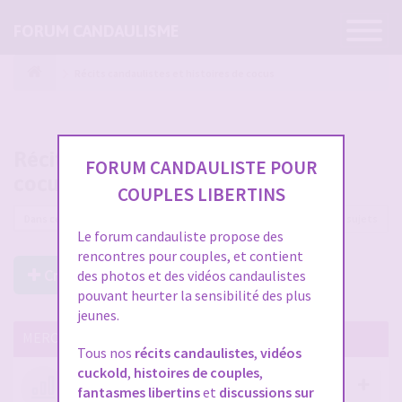
Ouvrir
FORUM CANDAULISME
la
navigatio
Récits candaulistes et histoires de cocus
Récits candaulistes et histoires de
FORUM CANDAULISTE POUR
cocus
COUPLES LIBERTINS
2562 sujets
Le forum candauliste propose des
rencontres pour couples, et contient
Créer un Nouveau Sujet
des photos et des vidéos candaulistes
pouvant heurter la sensibilité des plus
jeunes.
MERCI DE LIRE CES SUJETS IMPORTANTS
Tous nos
récits candaulistes
,
vidéos
cuckold
,
histoires de couples
,
Votre avis compte !
fantasmes libertins
et
discussions sur
par
Stephane
- 12 janv. 2026, 14:09
- dans :
A propos