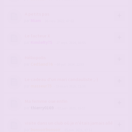
A petits pas
par
Miam
- 06 nov. 2022, 07:52
Le facteur X
par
Kimilefty75
- 27 sept. 2024, 00:05
Héliopolis
par
CedSand76
- 08 juil. 2024, 22:33
Le cadeau d'un mari candauliste ;-)
par
masseur75
- 10 mars 2026, 11:50
Ma femme ose enfin
par
thierry0169
- 01 juin 2023, 15:17
visite dans un club où je n'étais jamais allé
par
bonsoirbonsoir
- 05 juil. 2021, 13:11