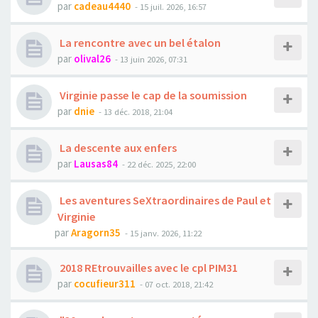
par
cadeau4440
- 15 juil. 2026, 16:57
La rencontre avec un bel étalon
par
olival26
- 13 juin 2026, 07:31
Virginie passe le cap de la soumission
par
dnie
- 13 déc. 2018, 21:04
La descente aux enfers
par
Lausas84
- 22 déc. 2025, 22:00
Les aventures SeXtraordinaires de Paul et
Virginie
par
Aragorn35
- 15 janv. 2026, 11:22
2018 REtrouvailles avec le cpl PIM31
par
cocufieur311
- 07 oct. 2018, 21:42