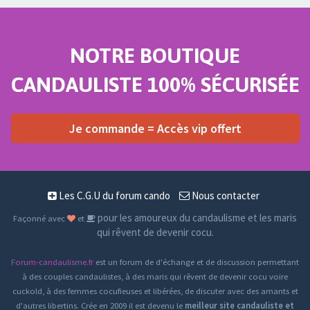
NOTRE BOUTIQUE
CANDAULISTE 100% SÉCURISÉE
Je commande = Accès vip offert
Les C.G.U du forum cando
Nous contacter
pour les amoureux du candaulisme et les maris
Façonné avec
et
qui rêvent de devenir cocu.
Forum-candaulisme.fr
est un forum de d'échange et de discussion permettant
à des couples candaulistes, à des maris qui rêvent de devenir cocu voire
cuckold, à des femmes cocufieuses et libérées, de discuter avec des amants et
d'autres libertins. Crée en 2009 il est devenu le
meilleur site candauliste et