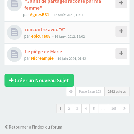
"30 ans de partages raconté par ma
femme"
par
AgnesB31
- 12 août 2023, 11:11
rencontre avec "A"
par
epicure08
- 16 janv. 2012, 19:02
Le piège de Marie
par
Nicreampie
- 19 juin 2024, 01:42
Créer un Nouveau Sujet
Page
1
sur
103
2562 sujets
1
2
3
4
5
…
103
Retourner à l’index du forum