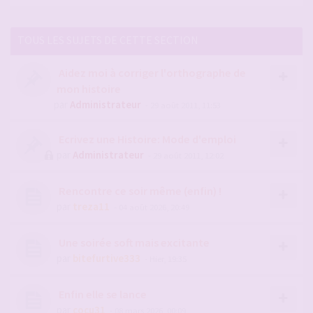
TOUS LES SUJETS DE CETTE SECTION
Aidez moi à corriger l'orthographe de
mon histoire
par
Administrateur
- 29 août 2011, 11:53
Ecrivez une Histoire: Mode d'emploi
par
Administrateur
- 29 août 2011, 12:02
Rencontre ce soir même (enfin) !
par
treza11
- 04 août 2026, 20:49
Une soirée soft mais excitante
par
bitefurtive333
- Hier, 19:35
Enfin elle se lance
par
cocu31
- 08 mars 2026, 00:09