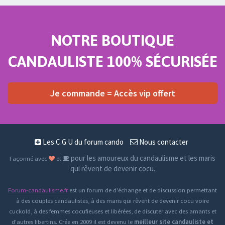
NOTRE BOUTIQUE
CANDAULISTE 100% SÉCURISÉE
Je commande = Accès vip offert
Les C.G.U du forum cando
Nous contacter
pour les amoureux du candaulisme et les maris
Façonné avec
et
qui rêvent de devenir cocu.
Forum-candaulisme.fr
est un forum de d'échange et de discussion permettant
à des couples candaulistes, à des maris qui rêvent de devenir cocu voire
cuckold, à des femmes cocufieuses et libérées, de discuter avec des amants et
d'autres libertins. Crée en 2009 il est devenu le
meilleur site candauliste et