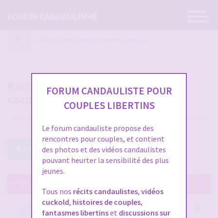
Ouvrir
FORUM CANDAULISME
la
navigatio
Récits candaulistes et histoires de cocus
Récits candaulistes et histoires de
FORUM CANDAULISTE POUR
cocus
COUPLES LIBERTINS
2562 sujets
Le forum candauliste propose des
rencontres pour couples, et contient
Créer un Nouveau Sujet
des photos et des vidéos candaulistes
pouvant heurter la sensibilité des plus
jeunes.
MERCI DE LIRE CES SUJETS IMPORTANTS
Tous nos
récits candaulistes
,
vidéos
cuckold
,
histoires de couples
,
Votre avis compte !
fantasmes libertins
et
discussions sur
par
Stephane
- 12 janv. 2026, 14:09
- dans :
A propos