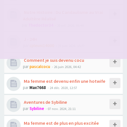
Notre Histoire : Du Candaulisme au Vrai
Adultère Réalisé
par
Thedoctor34
- 20 juil. 2026, 01:48
J - 24H
par
cpleuni14000
- 23 juin 2026, 15:37
Comment je suis devenu cocu
par
pascalcocu
- 26 juin 2026, 04:42
Ma femme est devenu enfin une hotwife
par
Max7668
- 24 déc. 2020, 12:57
Aventures de Sybiline
par
Sybiline
- 07 nov. 2024, 21:11
Ma femme est de plus en plus excitée