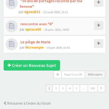
"30 ans de partages raconté par ma
femme"
par
AgnesB31
- 12 août 2023, 11:11
rencontre avec "A"
par
epicure08
- 16 janv. 2012, 19:02
Le piège de Marie
par
Nicreampie
- 19 juin 2024, 01:42
Créer un Nouveau Sujet
Page
1
sur
103
2562 sujets
1
2
3
4
5
…
103
Retourner à l’index du forum