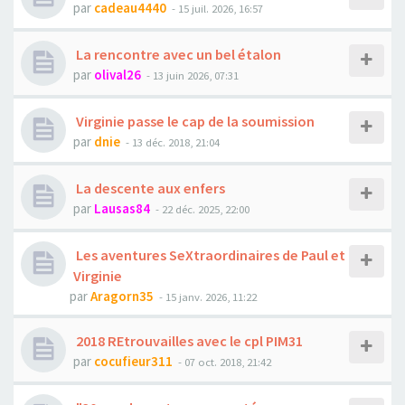
par
cadeau4440
- 15 juil. 2026, 16:57
La rencontre avec un bel étalon
par
olival26
- 13 juin 2026, 07:31
Virginie passe le cap de la soumission
par
dnie
- 13 déc. 2018, 21:04
La descente aux enfers
par
Lausas84
- 22 déc. 2025, 22:00
Les aventures SeXtraordinaires de Paul et
Virginie
par
Aragorn35
- 15 janv. 2026, 11:22
2018 REtrouvailles avec le cpl PIM31
par
cocufieur311
- 07 oct. 2018, 21:42