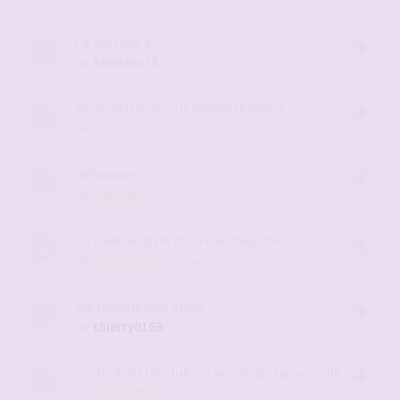
Le facteur X
par
Kimilefty75
- 27 sept. 2024, 00:05
Rencontre ce soir même (enfin) !
par
treza11
- 04 août 2026, 20:49
Héliopolis
par
CedSand76
- 08 juil. 2024, 22:33
Le cadeau d'un mari candauliste ;-)
par
masseur75
- 10 mars 2026, 11:50
Ma femme ose enfin
par
thierry0169
- 01 juin 2023, 15:17
visite dans un club où je n'étais jamais allé
par
bonsoirbonsoir
- 05 juil. 2021, 13:11