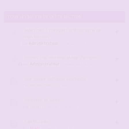
TOUS LES SUJETS DE CETTE SECTION
Aidez moi à corriger l'orthographe de
mon histoire
par
Administrateur
- 29 août 2011, 11:53
Ecrivez une Histoire: Mode d'emploi
par
Administrateur
- 29 août 2011, 12:02
Une soirée soft mais excitante
par
bitefurtive333
- Hier, 19:35
Enfin elle se lance
par
cocu31
- 08 mars 2026, 00:09
A petits pas
par
Miam
- 06 nov. 2022, 07:52