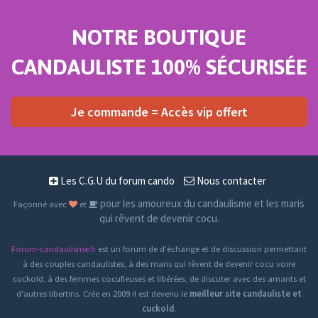
NOTRE BOUTIQUE
CANDAULISTE 100% SÉCURISÉE
Je commande = Accès vip offert
Les C.G.U du forum cando
Nous contacter
pour les amoureux du candaulisme et les maris
Façonné avec
et
qui rêvent de devenir cocu.
Forum-candaulisme.fr
est un forum de d'échange et de discussion permettant
à des couples candaulistes, à des maris qui rêvent de devenir cocu voire
cuckold, à des femmes cocufieuses et libérées, de discuter avec des amants et
d'autres libertins. Crée en 2009 il est devenu le
meilleur site candauliste et
cuckold
.