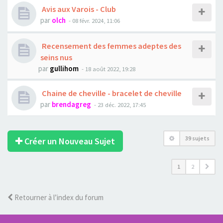
Avis aux Varois - Club
par
olch
- 08 févr. 2024, 11:06
Recensement des femmes adeptes des
seins nus
par
gullihom
- 18 août 2022, 19:28
Chaine de cheville - bracelet de cheville
par
brendagreg
- 23 déc. 2022, 17:45
39 sujets
Créer un Nouveau Sujet
1
2
Retourner à l’index du forum