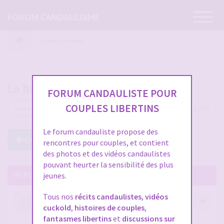
Ouvrir
FORUM CANDAULISME
la
navigatio
La bar du forum
La bar du forum
FORUM CANDAULISTE POUR
COUPLES LIBERTINS
39 sujets
Le forum candauliste propose des
Créer un Nouveau Sujet
rencontres pour couples, et contient
des photos et des vidéos candaulistes
pouvant heurter la sensibilité des plus
MERCI DE LIRE CES SUJETS IMPORTANTS
jeunes.
Tous nos
récits candaulistes
,
vidéos
Votre avis compte !
cuckold
,
histoires de couples
,
par
Stephane
- 12 janv. 2026, 14:09
- dans :
A propos
fantasmes libertins
et
discussions sur
du forum