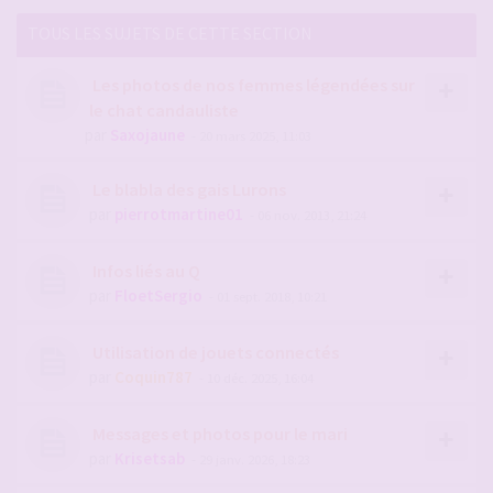
TOUS LES SUJETS DE CETTE SECTION
Les photos de nos femmes légendées sur
le chat candauliste
par
Saxojaune
- 20 mars 2025, 11:03
Le blabla des gais Lurons
par
pierrotmartine01
- 06 nov. 2013, 21:24
Infos liés au Q
par
FloetSergio
- 01 sept. 2018, 10:21
Utilisation de jouets connectés
par
Coquin787
- 10 déc. 2025, 16:04
Messages et photos pour le mari
par
Krisetsab
- 29 janv. 2026, 18:23