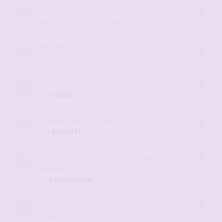
Gites, Airbnb ou logement coquins
par
flyhermes
- 21 avr. 2024, 15:31
Nouveaux libertins
par
Antnat
- 13 mai 2025, 18:29
Cul-ture
par
sergio
- 14 nov. 2017, 09:19
Camera vision de nuit
par
nico3467
- 31 déc. 2024, 14:21
SBAM - Ou les modos sont aussi des
humains.
par
Panganismus
- 28 mars 2023, 13:55
Question sérieuse : fréquence de vos
rapports.