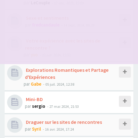
par
LeCouple
- 17 déc. 2023, 15:09
Sexe et sentiments
par
fredcandaule
- 14 sept. 2024, 08:29
Votre expérience avec les sites de
rencontre ?
par
yvo
- 22 juil. 2024, 15:53
Explorations Romantiques et Partage
d'Expériences
par
Gabe
- 05 juil. 2024, 12:38
Mini-BD
par
sergio
- 27 mai 2024, 21:53
Draguer sur les sites de rencontres
par
Syril
- 16 avr. 2024, 17:24