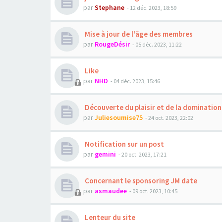
par
Stephane
- 12 déc. 2023, 18:59
Mise à jour de l'âge des membres
par
RougeDésir
- 05 déc. 2023, 11:22
Like
par
NHD
- 04 déc. 2023, 15:46
Découverte du plaisir et de la domination
par
Juliesoumise75
- 24 oct. 2023, 22:02
Notification sur un post
par
gemini
- 20 oct. 2023, 17:21
Concernant le sponsoring JM date
par
asmaudee
- 09 oct. 2023, 10:45
Lenteur du site