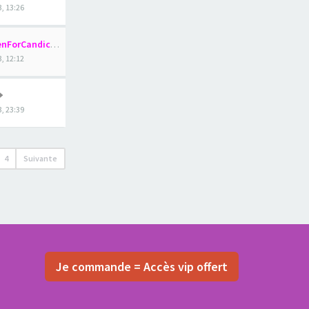
3, 13:26
nForCandice
3, 12:12
, 23:39
4
Suivante
Je commande = Accès vip offert