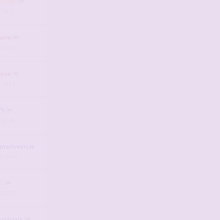
rouge
, 18:57
ane
, 12:11
ane
, 19:19
75
, 22:46
aitrevicieux
5, 10:41
5
, 19:24
usparis