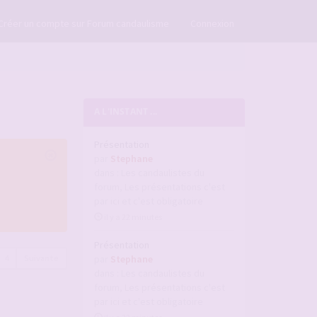
×
Créer un compte sur Forum candaulisme
Connexion
A L'INSTANT ...
Présentation
par
Stephane
dans :
Les candaulistes du
forum, Les présentations c'est
par ici et c'est obligatoire
il y a 22 minutes
Présentation
4
Suivante
par
Stephane
dans :
Les candaulistes du
forum, Les présentations c'est
par ici et c'est obligatoire