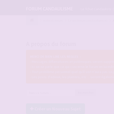
FORUM CANDAULISME
Le Tchat Candauliste 
Index du forum
Le site (forum candaulisme.fr)
A propos du forum
MERCI DE BIEN LIRE LES REGLES :
- Messages diffamatoires et polémiques seront supprim
- Ici on ne parle que ce qui concerne le forum en lui-mê
- Tout problème personnel quel qu'il soit n'aura pas sa 
- Les posts d'adieux, les plaintes, etc ... seront égale
Rechercher
Créer un Nouveau Sujet