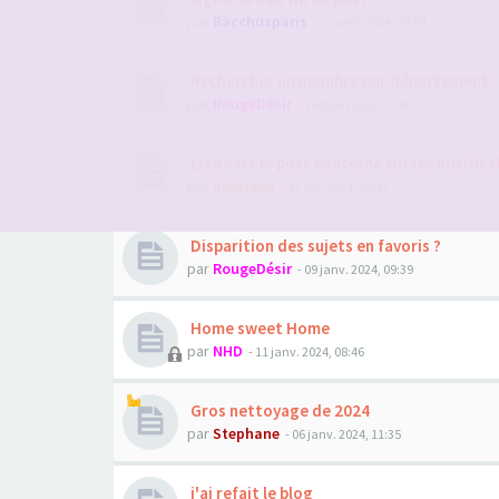
par
Bacchusparis
- 27 sept. 2024, 09:04
Rechercher un membre par département
par
RougeDésir
- 14 mai 2024, 15:08
Lien vers le post concerné sur les notifica
par
hidetaka
- 17 avr. 2024, 08:45
Disparition des sujets en favoris ?
par
RougeDésir
- 09 janv. 2024, 09:39
Home sweet Home
par
NHD
- 11 janv. 2024, 08:46
Gros nettoyage de 2024
par
Stephane
- 06 janv. 2024, 11:35
j'ai refait le blog