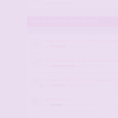
questions fréquentes
TOUS LES SUJETS DE CETTE SECTION
Super posteur ? on vous offre un accès vip
par
Stephane
- 14 oct. 2013, 12:48
Vos témoignages et photos de vos achats 
par
Administrateur
- 15 déc. 2011, 17:27
Nouvelles règles pour ajout/suppression 
par
Stephane
- 11 mai 2015, 16:54
Boîte d’envoi
par
Yorke47
- 04 mai 2026, 11:04