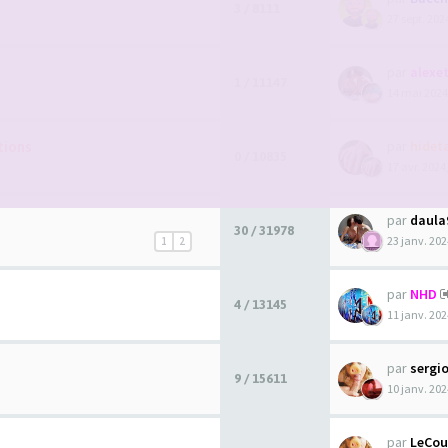
3 / 8111
27 sept. 202
par
alexet
1 / 11147
14 mai 2024
tions
par
hidet
0 / 10835
17 avr. 2024
par
daula
30 / 31978
23 janv. 202
1
2
par
NHD
4 / 13145
11 janv. 202
par
sergi
9 / 15611
10 janv. 202
par
LeCou