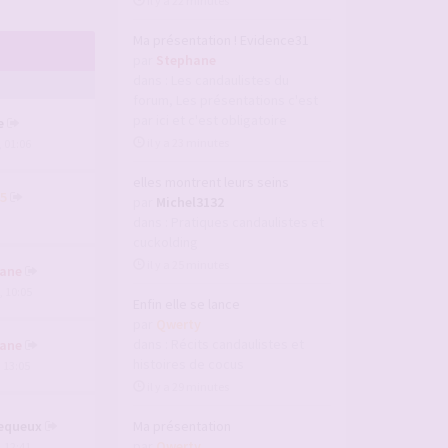
il y a 22 minutes
Ma présentation ! Evidence31
par
Stephane
dans :
Les candaulistes du
forum, Les présentations c'est
par ici et c'est obligatoire
e
il y a 23 minutes
, 01:06
elles montrent leurs seins
5
par
Michel3132
dans :
Pratiques candaulistes et
cuckolding
il y a 25 minutes
ane
, 10:05
Enfin elle se lance
par
Qwerty
dans :
Récits candaulistes et
ane
histoires de cocus
, 13:05
il y a 29 minutes
equeux
Ma présentation
par
Qwerty
, 12:41