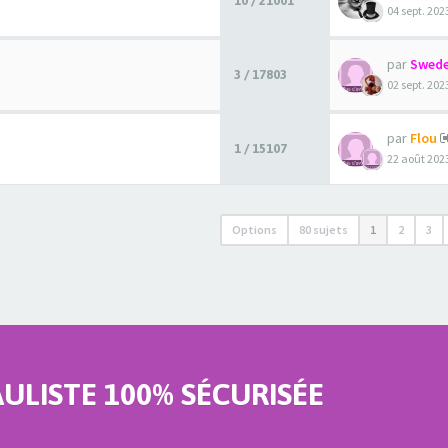
10 / 21001
04 sept. 202
par
Swede
3 / 17803
02 sept. 202
par
Flou
1 / 15107
22 août 2023
Options
80 sujets
1
2
3
LISTE 100% SÉCURISÉE