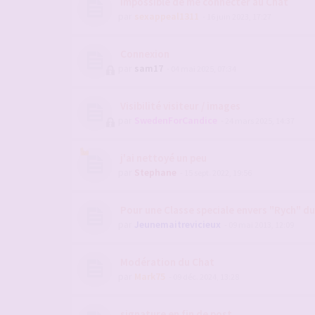
Impossible de me connecter au Chat
par
sexappeal1311
- 16 juin 2023, 17:27
Connexion
par
sam17
- 04 mai 2025, 07:34
Visibilité visiteur / images
par
SwedenForCandice
- 24 mars 2025, 14:37
j'ai nettoyé un peu
par
Stephane
- 15 sept. 2022, 19:56
Pour une Classe speciale envers "Rych" d
par
Jeunemaitrevicieux
- 09 mai 2013, 12:09
Modération du Chat
par
Mark75
- 09 déc. 2024, 13:28
signature en fin de post