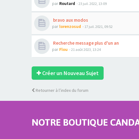
par
Routard
- 23 juil. 2022, 13:09
bravo aux modos
par
lorenzosud
- 17 juil. 2021, 09:52
Recherche message plus d'un an
par
Flou
- 21 août 2023, 13:24
Créer un Nouveau Sujet
Retourner à l’index du forum
NOTRE BOUTIQUE CANDAU