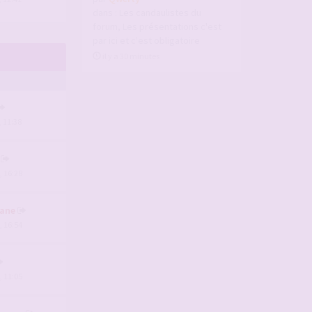
dans :
Les candaulistes du
forum, Les présentations c'est
par ici et c'est obligatoire
il y a 30 minutes
, 11:38
, 16:28
ane
, 16:54
, 11:05