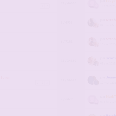
par
rouge
33 / 46060
13 oct. 2025
1
2
par
Steph
3 / 4953
04 mai 2025
par
Steph
6 / 7181
10 avr. 2025
par
scort
25 / 34159
09 avr. 2025
u forum
par
Jeunem
61 / 56447
10 mars 202
1
2
3
par
Mark7
2 / 6429
09 déc. 2024
par
Bacch