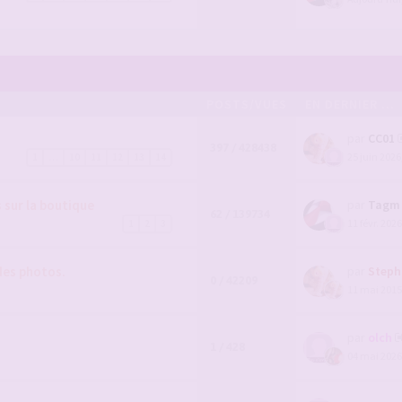
POSTS/VUES
EN DERNIER ...
par
CC01
397 / 428438
25 juin 2026
1
…
10
11
12
13
14
sur la boutique
par
Tagm
62 / 139734
11 févr. 2026
1
2
3
des photos.
par
Steph
0 / 42209
11 mai 2015
par
olch
1 / 428
04 mai 2026