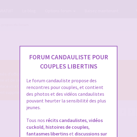
GRATUIT
Le blog
Options forum
Baisez maintenant
A propos du forum
FORUM CANDAULISTE POUR
COUPLES LIBERTINS
és d'office.
me et de ses fonctionnalités.
Le forum candauliste propose des
place ici et sera supprimé.
rencontres pour couples, et contient
ment supprimés.
des photos et des vidéos candaulistes
pouvant heurter la sensibilité des plus
jeunes.
80 sujets
1
2
3
Tous nos
récits candaulistes
,
vidéos
cuckold
,
histoires de couples
,
fantasmes libertins
et
discussions sur