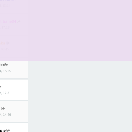
4, 13:14
liliane34
, 17:28
aka
, 08:45
99
4, 15:05
4, 12:51
o
4, 14:49
ple