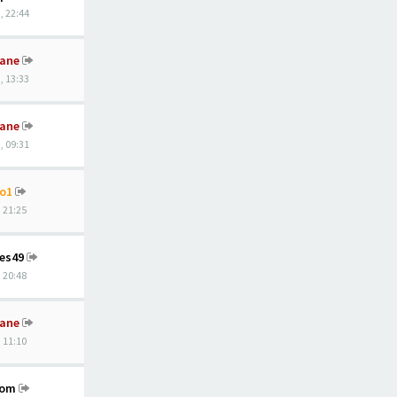
, 22:44
ane
, 13:33
ane
, 09:31
o1
, 21:25
nes49
, 20:48
ane
, 11:10
hom