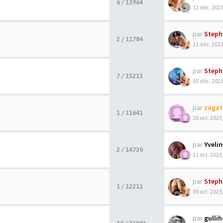
6 / 13964
12 déc. 2023
par
Steph
2 / 11784
11 déc. 2023
par
Steph
7 / 15213
05 déc. 2023
par
zagat
1 / 11641
26 oct. 2023
par
Yveli
2 / 14730
21 oct. 2023
par
Steph
1 / 12211
09 oct. 2023
par
gulli