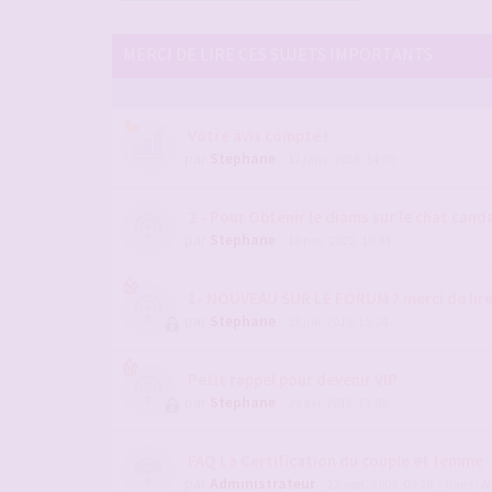
MERCI DE LIRE CES SUJETS IMPORTANTS
Votre avis compte !
par
Stephane
- 12 janv. 2026, 14:09
2 - Pour Obtenir le diams sur le chat candau
par
Stephane
- 10 nov. 2022, 10:44
1- NOUVEAU SUR LE FORUM ? merci de lir
par
Stephane
- 28 juil. 2019, 15:24
Petit rappel pour devenir VIP
par
Stephane
- 29 avr. 2016, 13:05
FAQ La Certification du couple et femme
par
Administrateur
- 22 sept. 2009, 09:28
- dans :
Ai