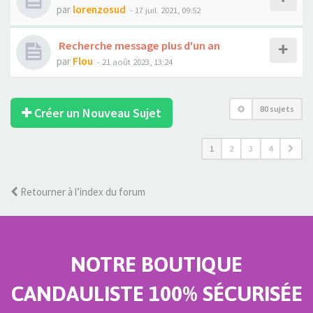
par
lorenzosud
- 17 juil. 2021, 09:52
Recherche message plus d'un an
par
Flou
- 21 août 2023, 13:24
80 sujets
Créer un Nouveau Sujet
1
2
3
4
Retourner à l’index du forum
NOTRE BOUTIQUE
CANDAULISTE 100% SÉCURISÉE