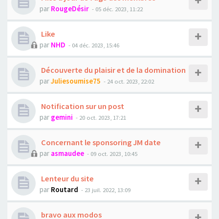
par
RougeDésir
- 05 déc. 2023, 11:22
Like
par
NHD
- 04 déc. 2023, 15:46
Découverte du plaisir et de la domination
par
Juliesoumise75
- 24 oct. 2023, 22:02
Notification sur un post
par
gemini
- 20 oct. 2023, 17:21
Concernant le sponsoring JM date
par
asmaudee
- 09 oct. 2023, 10:45
Lenteur du site
par
Routard
- 23 juil. 2022, 13:09
bravo aux modos