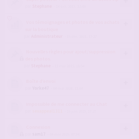
par
Stephane
- 14 oct. 2013, 12:48
Vos témoignages et photos de vos achats
sur la boutique
par
Administrateur
- 15 déc. 2011, 17:27
Nouvelles règles pour ajout/suppression
des photos.
par
Stephane
- 11 mai 2015, 16:54
Boîte d’envoi
par
Yorke47
- 04 mai 2026, 11:04
Impossible de me connecter au Chat
par
sexappeal1311
- 16 juin 2023, 17:27
Connexion
par
sam17
- 04 mai 2025, 07:34