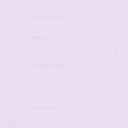
Visibilité visiteur / images
par
SwedenForCandice
- 24 mars 2025, 14:37
j'ai nettoyé un peu
par
Stephane
- 15 sept. 2022, 19:56
Pour une Classe speciale envers "Rych" du
forum
par
Jeunemaitrevicieux
- 09 mai 2013, 12:09
Modération du Chat
par
Mark75
- 09 déc. 2024, 13:28
signature en fin de post
par
Bacchusparis
- 27 sept. 2024, 09:04
Rechercher un membre par département