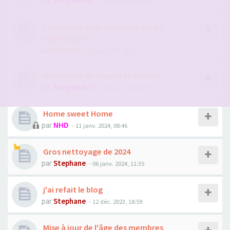
par
RougeDésir
- 14 mai 2024, 15:08
Lien vers le post concerné sur les
notifications
par
hidetaka
- 17 avr. 2024, 08:45
Disparition des sujets en favoris ?
par
RougeDésir
- 09 janv. 2024, 09:39
Home sweet Home
par
NHD
- 11 janv. 2024, 08:46
Gros nettoyage de 2024
par
Stephane
- 06 janv. 2024, 11:35
j'ai refait le blog
par
Stephane
- 12 déc. 2023, 18:59
Mise à jour de l'âge des membres