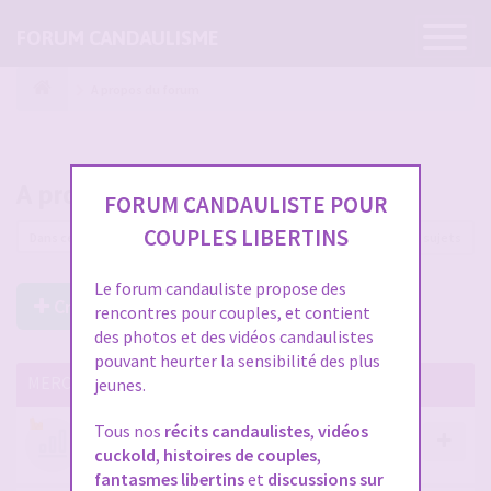
Ouvrir
FORUM CANDAULISME
la
navigatio
A propos du forum
A propos du forum
FORUM CANDAULISTE POUR
COUPLES LIBERTINS
80 sujets
Le forum candauliste propose des
Créer un Nouveau Sujet
rencontres pour couples, et contient
des photos et des vidéos candaulistes
pouvant heurter la sensibilité des plus
MERCI DE LIRE CES SUJETS IMPORTANTS
jeunes.
Tous nos
récits candaulistes
,
vidéos
Votre avis compte !
cuckold
,
histoires de couples
,
par
Stephane
- 12 janv. 2026, 14:09
fantasmes libertins
et
discussions sur