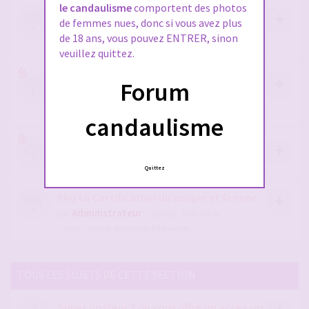
le candaulisme
comportent des photos
2 - Pour Obtenir le diams sur le chat
de femmes nues, donc si vous avez plus
candaulisme c'est par ici !
de 18 ans, vous pouvez ENTRER, sinon
par
Stephane
- 10 nov. 2022, 10:44
veuillez quittez.
1- NOUVEAU SUR LE FORUM ? merci de lire
Forum
ceci OBLIGATOIREMENT
par
Stephane
- 28 juil. 2019, 15:24
candaulisme
Petit rappel pour devenir VIP
par
Stephane
- 29 avr. 2016, 13:05
Quittez
FAQ La Certification du couple et femme
par
Administrateur
- 22 sept. 2009, 09:28
- dans :
Aide et questions fréquentes
TOUS LES SUJETS DE CETTE SECTION
Super posteur ? on vous offre un accès vip