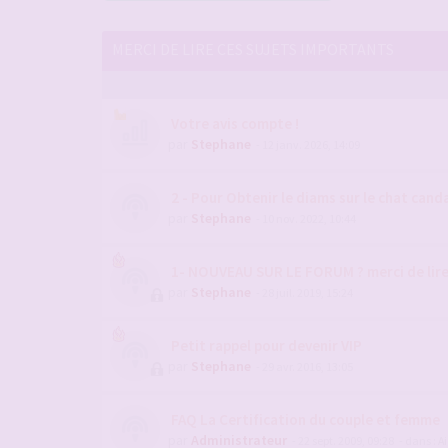
MERCI DE LIRE CES SUJETS IMPORTANTS
Votre avis compte !
par
Stephane
- 12 janv. 2026, 14:09
2 - Pour Obtenir le diams sur le chat candau
par
Stephane
- 10 nov. 2022, 10:44
1- NOUVEAU SUR LE FORUM ? merci de lir
par
Stephane
- 28 juil. 2019, 15:24
Petit rappel pour devenir VIP
par
Stephane
- 29 avr. 2016, 13:05
FAQ La Certification du couple et femme
par
Administrateur
- 22 sept. 2009, 09:28
- dans :
Ai