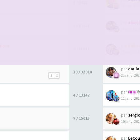
3 / 8112
27 sept. 202
par
alexet
1 / 11148
14 mai 2024
tions
par
hidet
0 / 10836
17 avr. 2024
par
daula
30 / 32018
23 janv. 202
1
2
par
NHD
4 / 13147
11 janv. 202
par
sergi
9 / 15613
10 janv. 202
par
LeCou