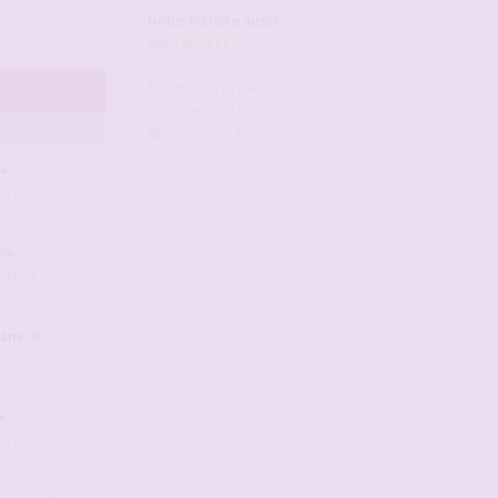
Notre histoire aussi
par
fab1111
dans :
Les candaulistes du
forum, Les présentations c'est
par ici et c'est obligatoire
Aujourd’hui, 11:17
, 11:38
, 16:28
ane
, 16:54
, 11:05