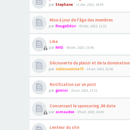
par
Stephane
- 12 déc. 2023, 18:59
Mise à jour de l'âge des membres
par
RougeDésir
- 05 déc. 2023, 11:22
Like
par
NHD
- 04 déc. 2023, 15:46
Découverte du plaisir et de la domination
par
Juliesoumise75
- 24 oct. 2023, 22:02
Notification sur un post
par
gemini
- 20 oct. 2023, 17:21
Concernant le sponsoring JM date
par
asmaudee
- 09 oct. 2023, 10:45
Lenteur du site