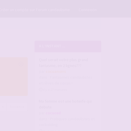
×
Créer un compte sur Forum candaulisme
Connexion
A L'INSTANT ...
Quel serait votre plus grand
fantasme, en 2 lignes???
par
cocuanoirs
dans :
Fantasmes candaulistes
et rêves de cocus !
il y a 17 minutes
Ma femme est une hotwife qui
4
Suivante
debute
par
cocuced
dans :
Pratiques candaulistes et
cuckolding