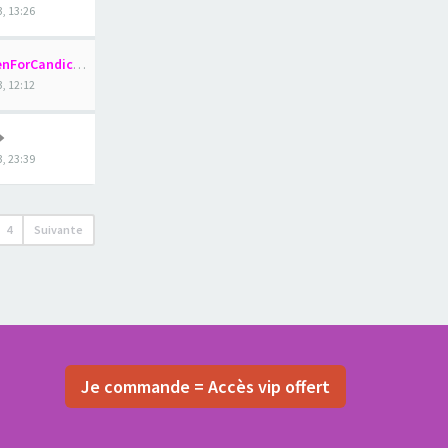
3, 13:26
nForCandice
3, 12:12
, 23:39
4
Suivante
Je commande = Accès vip offert