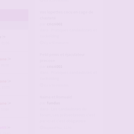
il y a 23 minutes
Vos lopettes cocu en cage de
chasteté
par
cricri001
dans :
Pratiques candaulistes et
cuckolding
e
il y a 50 minutes
, 01:06
Petit penis et éjaculateur
ane
precose
, 06:00
par
cricri001
dans :
Pratiques candaulistes et
cuckolding
ane
il y a 56 minutes
, 10:05
Naïma et Romuald
par
fundus
ane
dans :
Les candaulistes du
, 13:05
forum, Les présentations c'est
par ici et c'est obligatoire
e69
Aujourd’hui, 11:34
, 23:50