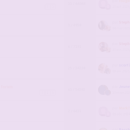
par
rouge
33 / 46088
13 oct. 2025
1
2
par
Steph
3 / 4958
04 mai 2025
par
Steph
6 / 7191
10 avr. 2025
par
scort
25 / 34238
09 avr. 2025
u forum
par
Jeunem
61 / 56582
10 mars 202
1
2
3
par
Mark7
2 / 6431
09 déc. 2024
par
Bacch