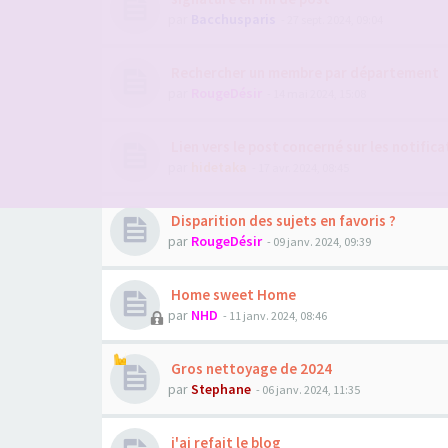
par
Bacchusparis
- 27 sept. 2024, 09:04
Rechercher un membre par département
par
RougeDésir
- 14 mai 2024, 15:08
Lien vers le post concerné sur les notifica
par
hidetaka
- 17 avr. 2024, 08:45
Disparition des sujets en favoris ?
par
RougeDésir
- 09 janv. 2024, 09:39
Home sweet Home
par
NHD
- 11 janv. 2024, 08:46
Gros nettoyage de 2024
par
Stephane
- 06 janv. 2024, 11:35
j'ai refait le blog