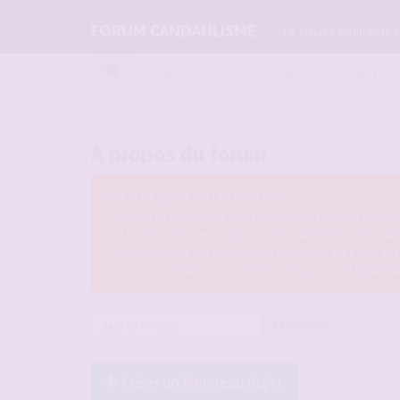
FORUM CANDAULISME
Le Tchat Candauliste 
Index du forum
Le site (forum candaulisme.fr)
A propos du forum
MERCI DE BIEN LIRE LES REGLES :
- Messages diffamatoires et polémiques seront supprim
- Ici on ne parle que ce qui concerne le forum en lui-mê
- Tout problème personnel quel qu'il soit n'aura pas sa 
- Les posts d'adieux, les plaintes, etc ... seront égale
Rechercher
Créer un Nouveau Sujet