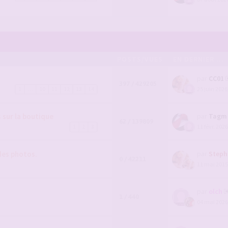
POSTS/VUES
EN DERNIER ...
par
CC01
397 / 429205
25 juin 2026
1
…
10
11
12
13
14
sur la boutique
par
Tagm
62 / 139809
11 févr. 2026
1
2
3
des photos.
par
Steph
0 / 42211
11 mai 2015
par
olch
1 / 440
04 mai 2026