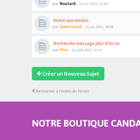
par
Routard
- 23 juil. 2022, 13:09
bravo aux modos
par
lorenzosud
- 17 juil. 2021, 09:52
Recherche message plus d'un an
par
Flou
- 21 août 2023, 13:24
Créer un Nouveau Sujet
Retourner à l’index du forum
NOTRE BOUTIQUE CANDAU