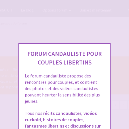
GRATUIT
Le blog
Options forum
Baisez maintenant
A propos du forum
FORUM CANDAULISTE POUR
COUPLES LIBERTINS
és d'office.
me et de ses fonctionnalités.
Le forum candauliste propose des
place ici et sera supprimé.
rencontres pour couples, et contient
ment supprimés.
des photos et des vidéos candaulistes
pouvant heurter la sensibilité des plus
jeunes.
80 sujets
1
2
3
Tous nos
récits candaulistes
,
vidéos
cuckold
,
histoires de couples
,
fantasmes libertins
et
discussions sur