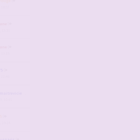
rouge
, 18:57
ane
, 12:11
ane
, 19:19
75
, 22:46
aitrevicieux
5, 10:41
5
, 19:24
usparis