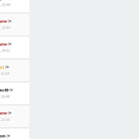
, 22:44
ane
, 13:33
ane
, 09:31
o1
, 21:25
nes49
, 20:48
ane
, 11:10
hom