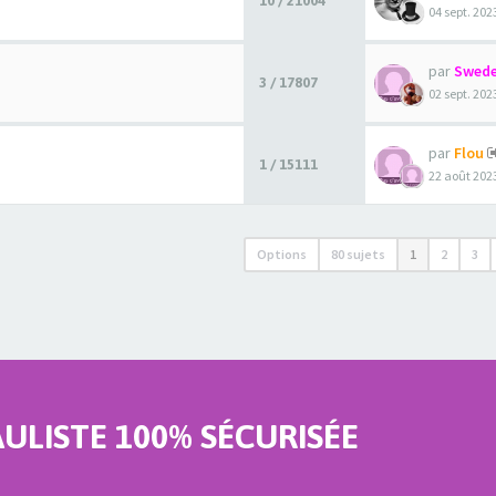
10 / 21004
04 sept. 202
par
Swede
3 / 17807
02 sept. 202
par
Flou
1 / 15111
22 août 2023
Options
80 sujets
1
2
3
LISTE 100% SÉCURISÉE