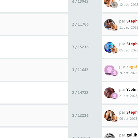
6 / 13965
12 déc. 2023
par
Steph
2 / 11786
11 déc. 2023
par
Steph
7 / 15216
05 déc. 2023
par
zagat
1 / 11642
26 oct. 2023
par
Yveli
2 / 14732
21 oct. 2023
par
Steph
1 / 12216
09 oct. 2023
par
gulli