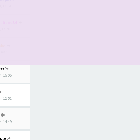
4, 13:14
liliane34
, 17:28
aka
, 08:45
99
4, 15:05
4, 12:51
o
4, 14:49
ple