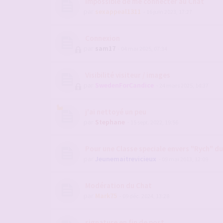
Impossible de me connecter au Chat
par
sexappeal1311
- 16 juin 2023, 17:27
Connexion
par
sam17
- 04 mai 2025, 07:34
Visibilité visiteur / images
par
SwedenForCandice
- 24 mars 2025, 14:37
j'ai nettoyé un peu
par
Stephane
- 15 sept. 2022, 19:56
Pour une Classe speciale envers "Rych" d
par
Jeunemaitrevicieux
- 09 mai 2013, 12:09
Modération du Chat
par
Mark75
- 09 déc. 2024, 13:28
signature en fin de post