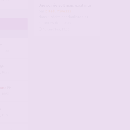
Une soirée soft mais excitante
par
bitefurtive333
dans :
Récits candaulistes et
histoires de cocus
Aujourd’hui, 19:35
, 11:38
, 16:28
ane
, 16:54
, 11:05