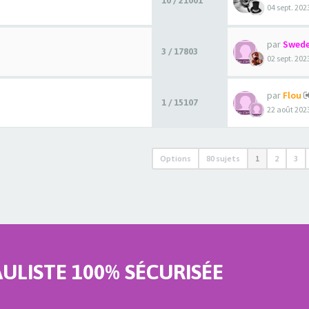
10 / 21001
04 sept. 202
par
Swede
3 / 17803
02 sept. 202
par
Flou
1 / 15107
22 août 2023
Options
80 sujets
1
2
3
LISTE 100% SÉCURISÉE