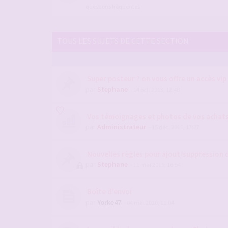
questions fréquentes
TOUS LES SUJETS DE CETTE SECTION
Super posteur ? on vous offre un accès vip
par
Stephane
- 14 oct. 2013, 12:48
Vos témoignages et photos de vos achats 
par
Administrateur
- 15 déc. 2011, 17:27
Nouvelles règles pour ajout/suppression 
par
Stephane
- 11 mai 2015, 16:54
Boîte d’envoi
par
Yorke47
- 04 mai 2026, 11:04