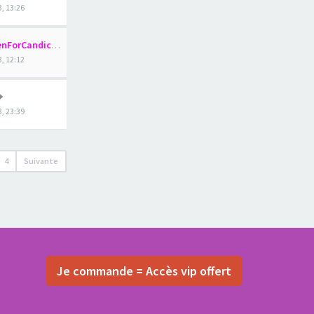
3, 13:26
nForCandice
3, 12:12
, 23:39
4
Suivante
Je commande = Accès vip offert