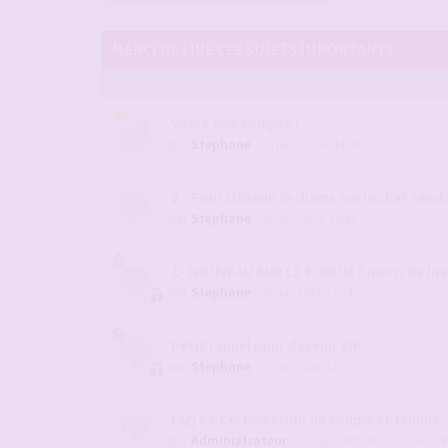
MERCI DE LIRE CES SUJETS IMPORTANTS
Votre avis compte !
par
Stephane
- 12 janv. 2026, 14:09
2 - Pour Obtenir le diams sur le chat candau
par
Stephane
- 10 nov. 2022, 10:44
1- NOUVEAU SUR LE FORUM ? merci de lir
par
Stephane
- 28 juil. 2019, 15:24
Petit rappel pour devenir VIP
par
Stephane
- 29 avr. 2016, 13:05
FAQ La Certification du couple et femme
par
Administrateur
- 22 sept. 2009, 09:28
- dans :
Ai