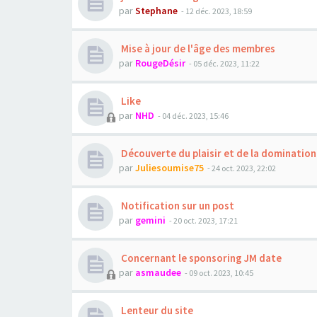
par
Stephane
- 12 déc. 2023, 18:59
Mise à jour de l'âge des membres
par
RougeDésir
- 05 déc. 2023, 11:22
Like
par
NHD
- 04 déc. 2023, 15:46
Découverte du plaisir et de la domination
par
Juliesoumise75
- 24 oct. 2023, 22:02
Notification sur un post
par
gemini
- 20 oct. 2023, 17:21
Concernant le sponsoring JM date
par
asmaudee
- 09 oct. 2023, 10:45
Lenteur du site