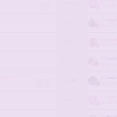
par
rouge
33 / 46066
13 oct. 2025
1
2
par
Steph
3 / 4953
04 mai 2025
par
Steph
6 / 7181
10 avr. 2025
par
scort
25 / 34173
09 avr. 2025
u forum
par
Jeunem
61 / 56447
10 mars 202
1
2
3
par
Mark7
2 / 6429
09 déc. 2024
par
Bacch