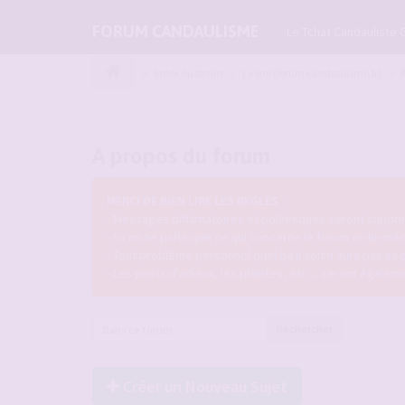
FORUM CANDAULISME
Le Tchat Candauliste 
Index du forum
Le site (forum candaulisme.fr)
A propos du forum
MERCI DE BIEN LIRE LES REGLES :
- Messages diffamatoires et polémiques seront supprim
- Ici on ne parle que ce qui concerne le forum en lui-mê
- Tout problème personnel quel qu'il soit n'aura pas sa 
- Les posts d'adieux, les plaintes, etc ... seront égale
Rechercher
Créer un Nouveau Sujet