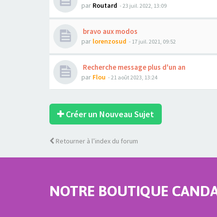
par
Routard
- 23 juil. 2022, 13:09
bravo aux modos
par
lorenzosud
- 17 juil. 2021, 09:52
Recherche message plus d'un an
par
Flou
- 21 août 2023, 13:24
Créer un Nouveau Sujet
Retourner à l’index du forum
NOTRE BOUTIQUE CANDAU