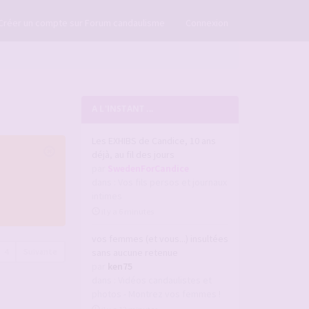
×
Créer un compte sur Forum candaulisme
Connexion
A L'INSTANT ...
Les EXHIBS de Candice, 10 ans
déjà, au fil des jours
par
SwedenForCandice
dans :
Vos fils persos et journaux
intimes
il y a 6 minutes
vos femmes (et vous...) insultées
4
Suivante
sans aucune retenue
par
ken75
dans :
Vidéos candaulistes et
photos - Montrez vos femmes !