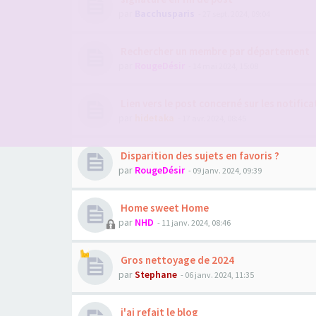
par
Bacchusparis
- 27 sept. 2024, 09:04
Rechercher un membre par département
par
RougeDésir
- 14 mai 2024, 15:08
Lien vers le post concerné sur les notifica
par
hidetaka
- 17 avr. 2024, 08:45
Disparition des sujets en favoris ?
par
RougeDésir
- 09 janv. 2024, 09:39
Home sweet Home
par
NHD
- 11 janv. 2024, 08:46
Gros nettoyage de 2024
par
Stephane
- 06 janv. 2024, 11:35
j'ai refait le blog