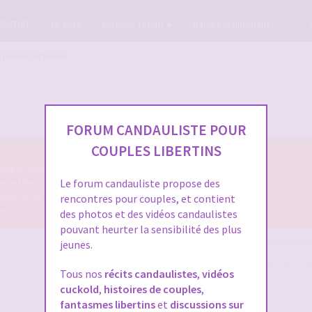
GRATUIT
Le blog
Options forum
Baisez maintenant
A propos du forum
FORUM CANDAULISTE POUR
COUPLES LIBERTINS
és d'office.
me et de ses fonctionnalités.
Le forum candauliste propose des
place ici et sera supprimé.
rencontres pour couples, et contient
ment supprimés.
des photos et des vidéos candaulistes
pouvant heurter la sensibilité des plus
jeunes.
80 sujets
1
2
3
Tous nos
récits candaulistes
,
vidéos
cuckold
,
histoires de couples
,
fantasmes libertins
et
discussions sur