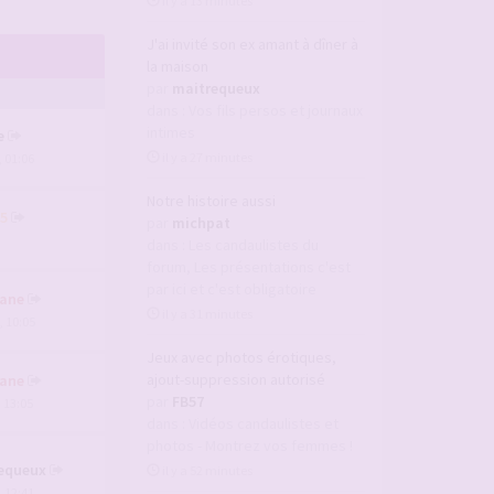
il y a 13 minutes
J'ai invité son ex amant à dîner à
la maison
par
maitrequeux
dans :
Vos fils persos et journaux
intimes
e
il y a 27 minutes
, 01:06
Notre histoire aussi
5
par
michpat
dans :
Les candaulistes du
forum, Les présentations c'est
par ici et c'est obligatoire
ane
il y a 31 minutes
, 10:05
Jeux avec photos érotiques,
ajout-suppression autorisé
ane
par
FB57
, 13:05
dans :
Vidéos candaulistes et
photos - Montrez vos femmes !
equeux
il y a 52 minutes
, 12:41