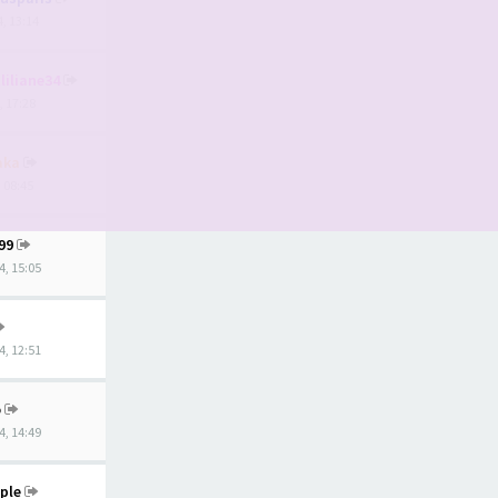
4, 13:14
liliane34
, 17:28
aka
, 08:45
99
4, 15:05
4, 12:51
o
4, 14:49
ple