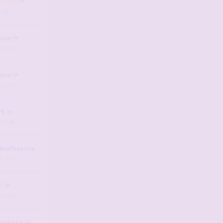
rouge
, 18:57
ane
, 12:11
ane
, 19:19
75
, 22:46
aitrevicieux
5, 10:41
5
, 19:24
usparis