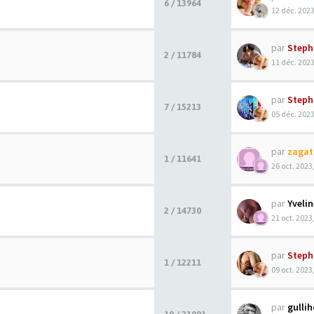
6 / 13964
12 déc. 2023
par
Steph
2 / 11784
11 déc. 2023
par
Steph
7 / 15213
05 déc. 2023
par
zagat
1 / 11641
26 oct. 2023
par
Yveli
2 / 14730
21 oct. 2023
par
Steph
1 / 12211
09 oct. 2023
par
gulli