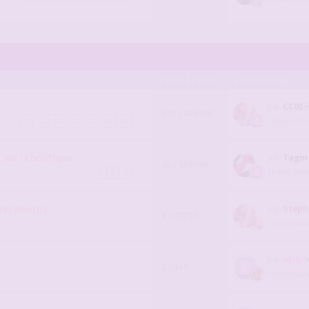
POSTS/VUES
EN DERNIER ...
par
CC01
397 / 428468
25 juin 2026
1
…
10
11
12
13
14
sur la boutique
par
Tagm
62 / 139764
11 févr. 2026
1
2
3
des photos.
par
Steph
0 / 42209
11 mai 2015
par
olch
1 / 430
04 mai 2026