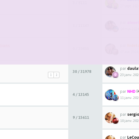
3 / 8111
27 sept. 202
par
alexet
1 / 11147
14 mai 2024
tions
par
hidet
0 / 10835
17 avr. 2024
par
daula
30 / 31978
23 janv. 202
1
2
par
NHD
4 / 13145
11 janv. 202
par
sergi
9 / 15611
10 janv. 202
par
LeCou