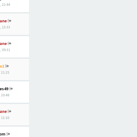
, 22:44
ane
, 13:33
ane
, 09:31
o1
, 21:25
nes49
, 20:48
ane
, 11:10
hom