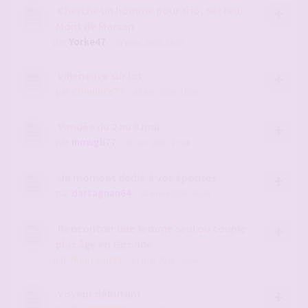
Cherche un homme pour trio, secteur
Mont de Marsan
par
Yorke47
- 01 janv. 2026, 18:02
Villeneuve sur lot
par
Complice77
- 02 avr. 2026, 17:05
Vendée du 2 au 8 mai
par
mowgli77
- 27 avr. 2026, 13:34
Un moment dédié à vos épouses
par
dartagnan64
- 06 mars 2026, 05:30
Rencontrer une femme seul ou couple
plus âgé en Gironde
par
Jhpuceau33
- 01 mai 2026, 23:56
Voyeur débutant