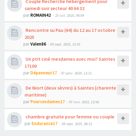
Couple Recherche hébergement pour
samedi soir secteur 40 64 32
par
ROMAIN42
- 23 oct. 2025, 06:04
Rencontre su Pau (64) du 12 au 17 octobre
2025
par
Valen86
- 09 sept. 2025, 13:41
Un ptit ciné mesdames avec moi? Saintes
17100
par
Dépanneur17
- 07 janv. 2024, 12:11
De Niort (deux sèvres) à Saintes (charente
maritime)
par
Pourcesdames17
- 07 nov. 2022, 12:56
chambre gratuite pour femme ou couple
par
Endurance17
- 09 sept. 2025, 08:15