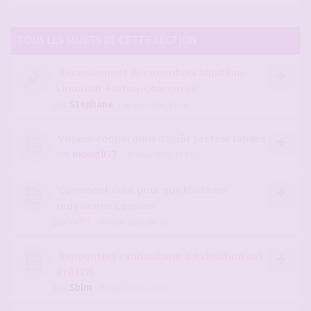
TOUS LES SUJETS DE CETTE SECTION
Recensement des membres Aquitaine-
Limousin-Poitou-Charentes
par
Stephane
- 16 avr. 2016, 13:13
Voyeur coquin mois d’août secteur landes
par
mowgli77
- 23 févr. 2026, 13:35
Comment faire pour que Madame
redevienne coquine
par
raft1
- 07 févr. 2026, 08:10
Rencontres candaulisme & exhibition cet
été (17)
par
Sblm
- 05 juil. 2026, 18:32