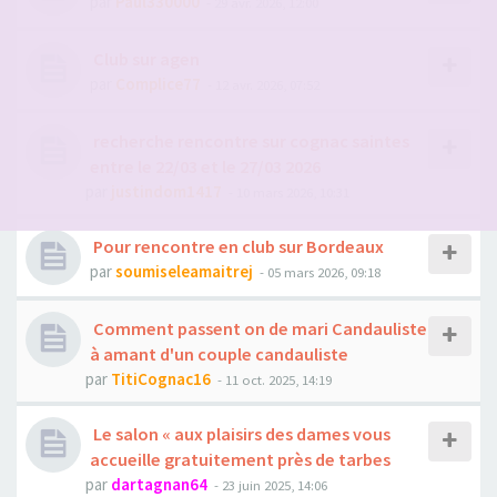
par
Paul330000
- 29 avr. 2026, 12:00
Club sur agen
par
Complice77
- 12 avr. 2026, 07:52
recherche rencontre sur cognac saintes
entre le 22/03 et le 27/03 2026
par
justindom1417
- 10 mars 2026, 10:31
Pour rencontre en club sur Bordeaux
par
soumiseleamaitrej
- 05 mars 2026, 09:18
Comment passent on de mari Candauliste
à amant d'un couple candauliste
par
TitiCognac16
- 11 oct. 2025, 14:19
Le salon « aux plaisirs des dames vous
accueille gratuitement près de tarbes
par
dartagnan64
- 23 juin 2025, 14:06