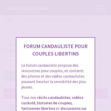
Ouvrir
FORUM CANDAULISME
la
navigatio
Candaulisme Aquitaine-Limousin-Poitou-Charentes
Candaulisme Aquitaine-Limousin-
FORUM CANDAULISTE POUR
Poitou-Charentes
COUPLES LIBERTINS
134 sujets
Le forum candauliste propose des
rencontres pour couples, et contient
Créer un Nouveau Sujet
des photos et des vidéos candaulistes
pouvant heurter la sensibilité des plus
jeunes.
MERCI DE LIRE CES SUJETS IMPORTANTS
Tous nos
récits candaulistes
,
vidéos
cuckold
,
histoires de couples
,
Votre avis compte !
fantasmes libertins
et
discussions sur
par
Stephane
- 12 janv. 2026, 14:09
- dans :
A propos