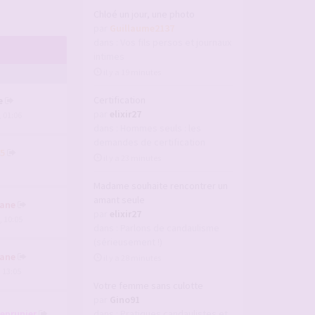
Chloé un jour, une photo
par
Guillaume2137
dans :
Vos fils persos et journaux
intimes
il y a 19 minutes
Certification
e
par
elixir27
, 01:06
dans :
Hommes seuls : les
demandes de certification
5
il y a 23 minutes
Madame souhaite rencontrer un
amant seule
ane
par
elixir27
, 10:05
dans :
Parlons de candaulisme
(sérieusement !)
ane
il y a 28 minutes
, 13:05
Votre femme sans culotte
par
Gino91
deprunier
dans :
Pratiques candaulistes et