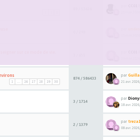
par
CC01
89 / 53626
21 mai 2026
1
2
3
euse
par
undes
0 / 298
15 mai 2026
seigner sur ce mode de vie.
par
CC01
3 / 655
09 mai 2026
nvirons
par
Guill
874 / 586433
21 avr. 2026
1
…
26
27
28
29
30
par
Diony
3 / 1714
18 avr. 2026
par
treza
2 / 1379
08 avr. 2026