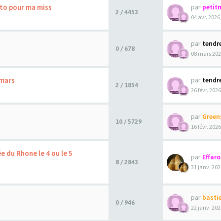
to pour ma miss
par
petit
2 / 4453
04 avr. 2026
par
tendr
0 / 678
08 mars 202
 mars
par
tendr
2 / 1854
26 févr. 2026
par
Green
10 / 5729
16 févr. 2026
e du Rhone le 4 ou le 5
par
Effar
8 / 2843
31 janv. 202
par
basti
0 / 946
22 janv. 202