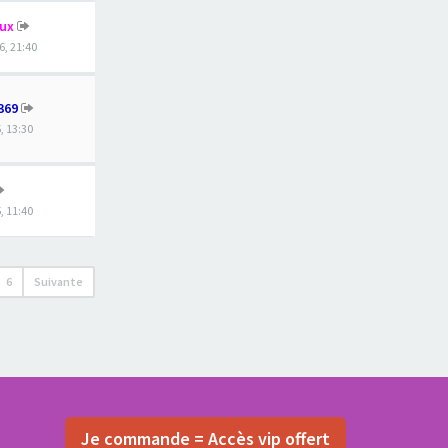
eux
6, 21:40
369
, 13:30
, 11:40
6
Suivante
Je commande = Accès vip offert