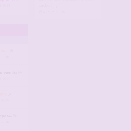
cuckolding
, 10:53
Aujourd’hui, 07:51
tou26
, 13:38
urviendra
, 00:04
6975
, 09:35
tpat42
, 22:38