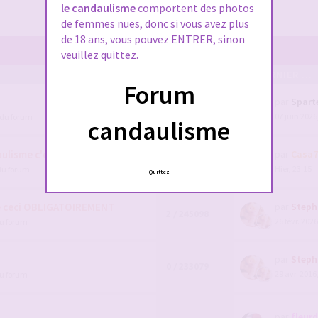
le candaulisme
comportent des photos
de femmes nues, donc si vous avez plus
de 18 ans, vous pouvez ENTRER, sinon
veuillez quittez.
POSTS/VUES
EN DERNIER ...
Forum
par
Spart
111 / 91659
07 juin 2026
 du forum
1
2
3
4
candaulisme
lisme c'est par ici !
par
Casa7
5 / 1590881
Hier, 23:15
du forum
Quittez
e ceci OBLIGATOIREMENT
par
Steph
2 / 245098
26 févr. 2026
du forum
par
Steph
0 / 233079
29 avr. 2016
du forum
par
fleur