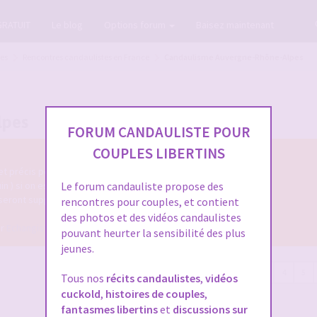
GRATUIT
Le blog
Options forum
Baisez maintenant
tes
Rencontres candaulistes en France
Candaulisme Auvergne-Rhône-Alpes
lpes
FORUM CANDAULISTE POUR
COUPLES LIBERTINS
 et précis permettant de les identifier facilement.
uin ) si on espère une réponse.
Le forum candauliste propose des
 seront supprimés.
rencontres pour couples, et contient
des photos et des vidéos candaulistes
ur
Echangiste.TV
pour faire des
rencontres libertines
pouvant heurter la sensibilité des plus
jeunes.
149 sujets
1
2
3
4
5
Tous nos
récits candaulistes
,
vidéos
cuckold
,
histoires de couples
,
fantasmes libertins
et
discussions sur