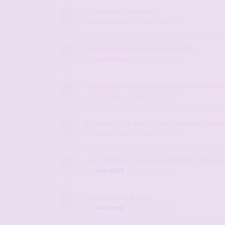
Complice d'un couple...
par
Lematou26
- 17 juil. 2026, 13:20
Mes Shootings EroticoPornoChic
par
joliefeline
- 05 juil. 2026, 15:30
Complice débutant pour couple de l'Allier
par
fab1111
- 29 mai 2026, 23:25
Fin août 2026 du côté de Valence, Drôme
par
Fablerouge
- 30 juin 2026, 00:00
Vil_tentateur : Agent immobilier région l
par
jhdu6369
- 29 juil. 2025, 11:48
Complice nord isère
par
Alchimie
- 28 juil. 2022, 07:47