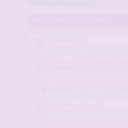
MERCI DE LIRE CES SUJETS IMPORTANTS
Votre avis compte !
par
Stephane
- 12 janv. 2026, 14:09
- dans :
A propos
2 - Pour Obtenir le diams sur le chat candau
par
Stephane
- 10 nov. 2022, 10:44
- dans :
A propos 
1- NOUVEAU SUR LE FORUM ? merci de lir
par
Stephane
- 28 juil. 2019, 15:24
- dans :
A propos 
Petit rappel pour devenir VIP
par
Stephane
- 29 avr. 2016, 13:05
- dans :
A propos 
FAQ La Certification du couple et femme