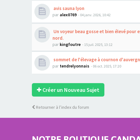
avis sauna lyon
par
alex0769
- 04 janv. 2026, 10:42
Un voyeur beau gosse et bien élevé pour 
nord.
par
kingfoutre
- 15 juil. 2025, 13:12
sommet de l'élevage à cournon d'auverg
par
tendrelyonnais
- 06 oct. 2025, 17:20
Créer un Nouveau Sujet
Retourner à l’index du forum
NOTRE BOUTIQUE CANDAU