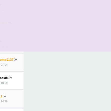
, 11:11
sens
, 15:22
, 14:44
aume2137
, 07:04
sos06
, 18:58
11
, 14:29