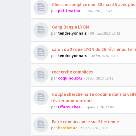
Cherche complice mini 38 max 55 avec pho
par
petitmatou
- 05 nov. 2025, 15:42
Gang Bang à LYON
par
tendrelyonnais
- 08 mars 2026, 17:12
salon du 2 roue LYON du 26 février au 1er
par
tendrelyonnais
- 18 févr. 2026, 13:14
recherche complices
par
coquinoux42
- 03 oct. 2025, 15:19
Couple cherche halte coquine dans la vallé
février pour une nuit...
par
Effarouchee
- 30 janv. 2026, 22:06
Faire connaissance sur St etienne
par
bastien42
- 22 janv. 2026, 08:01