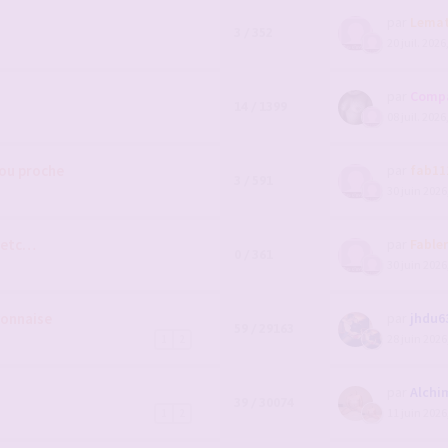
par
Lema
3 / 352
20 juil. 2026
par
Comp
14 / 1399
08 juil. 2026
 ou proche
par
fab11
3 / 591
30 juin 2026
, etc…
par
Fable
0 / 361
30 juin 2026
yonnaise
par
jhdu6
59 / 29163
28 juin 2026
1
2
par
Alchi
39 / 30074
11 juin 2026
1
2