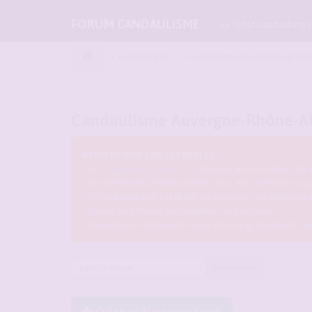
FORUM CANDAULISME
Le Tchat Candauliste 
Index du forum
Les rencontres candaulistes gratui
Candaulisme Auvergne-Rhône-A
MERCI DE BIEN LIRE LES REGLES :
- Les
annonces candaulistes
doivent avoir un titre clair
- On donne des détails (photos, lieu, etc, scénario coq
- On ne publie pas 10x la même annonce. Les doublons
- Quand on a trouvé son bonheur, on verrouille !
- Vous pouvez également vous inscrire gratuitement s
Rechercher
Créer un Nouveau Sujet