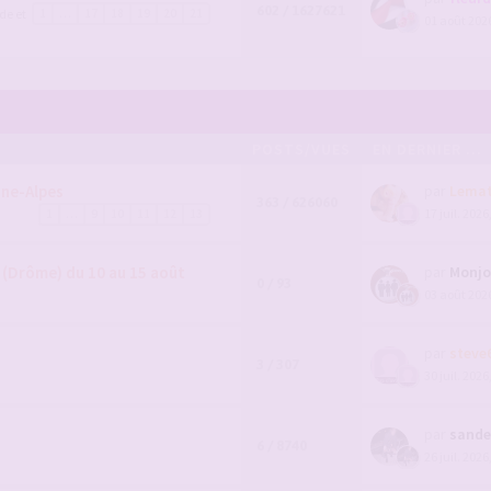
602 / 1627621
de et
1
…
17
18
19
20
21
01 août 2026
POSTS/VUES
EN DERNIER ...
ne-Alpes
par
Lema
363 / 626060
17 juil. 2026
1
…
9
10
11
12
13
 (Drôme) du 10 au 15 août
par
Monjo
0 / 93
03 août 2026
par
steve
3 / 307
30 juil. 2026
par
sande
6 / 8740
26 juil. 2026