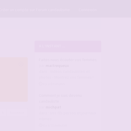
×
Créer un compte sur Forum candaulisme
Connexion
A L'INSTANT ...
Faites nous écouter vos femmes
par
maitrequeux
dans :
Vidéos candaulistes et
photos - Montrez vos femmes !
il y a 8 minutes
Comment je suis devenu
candauliste
par
michpat
6
Suivante
dans :
Vos fils persos et journaux
intimes
il y a 11 minutes