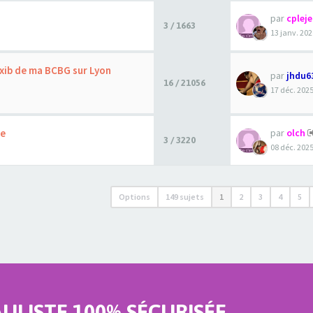
par
cplej
3 / 1663
13 janv. 202
exib de ma BCBG sur Lyon
par
jhdu6
16 / 21056
17 déc. 2025
ne
par
olch
3 / 3220
08 déc. 2025
Options
149 sujets
1
2
3
4
5
LISTE 100% SÉCURISÉE