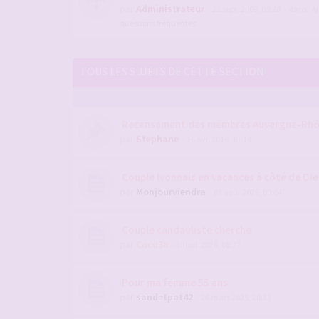
par
Administrateur
- 22 sept. 2009, 09:28
- dans :
Ai
questions fréquentes
TOUS LES SUJETS DE CETTE SECTION
Recensement des membres Auvergne-Rhô
par
Stephane
- 16 avr. 2016, 13:14
Couple lyonnais en vacances à côté de Die
par
Monjourviendra
- 03 août 2026, 00:04
Couple candauliste cherche
par
Cocu38
- 30 juil. 2026, 08:27
Pour ma femme 55 ans
par
sandetpat42
- 26 mars 2025, 20:33