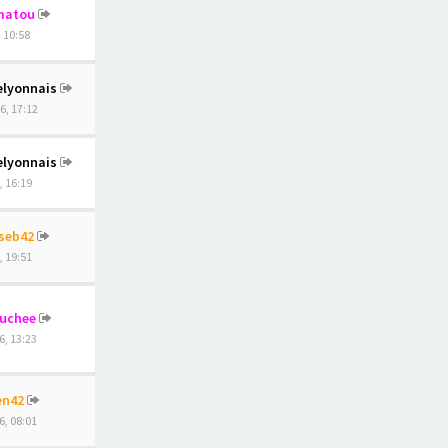
matou
, 10:58
elyonnais
6, 17:12
elyonnais
, 16:19
seb42
, 19:51
ouchee
6, 13:23
en42
6, 08:01