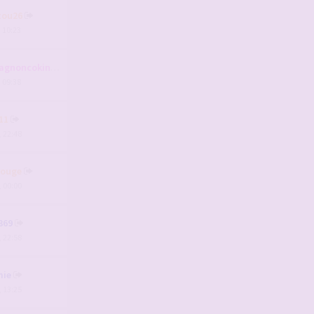
tou26
, 10:23
agnoncokin
, 09:38
11
, 22:48
rouge
, 00:00
369
, 22:58
mie
, 13:25