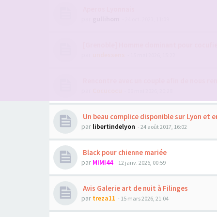
Aperos Lyonnais
par
gullihom
- 24 oct. 2023, 11:09
[Grenoble] Homme dominant pour cocufi
par
undessens
- 15 mai 2026, 15:22
Rencontre avec un couple afin de nous ren
par
Cocucocu
- 06 mai 2026, 20:28
Un beau complice disponible sur Lyon et e
par
libertindelyon
- 24 août 2017, 16:02
Black pour chienne mariée
par
MIMI44
- 12 janv. 2026, 00:59
Avis Galerie art de nuit à Filinges
par
treza11
- 15 mars 2026, 21:04