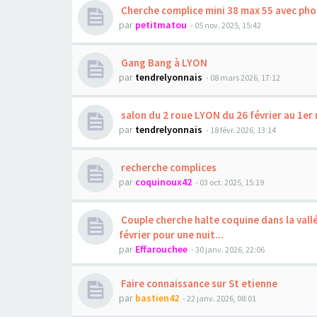
Cherche complice mini 38 max 55 avec pho
par
petitmatou
- 05 nov. 2025, 15:42
Gang Bang à LYON
par
tendrelyonnais
- 08 mars 2026, 17:12
salon du 2 roue LYON du 26 février au 1er
par
tendrelyonnais
- 18 févr. 2026, 13:14
recherche complices
par
coquinoux42
- 03 oct. 2025, 15:19
Couple cherche halte coquine dans la vallé
février pour une nuit...
par
Effarouchee
- 30 janv. 2026, 22:06
Faire connaissance sur St etienne
par
bastien42
- 22 janv. 2026, 08:01