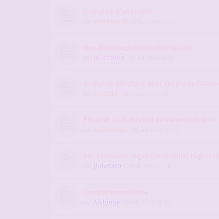
Complice d'un couple...
par
Lematou26
- 17 juil. 2026, 13:20
Mes Shootings EroticoPornoChic
par
joliefeline
- 05 juil. 2026, 15:30
Complice débutant pour couple de l'Allier
par
fab1111
- 29 mai 2026, 23:25
Fin août 2026 du côté de Valence, Drôme
par
Fablerouge
- 30 juin 2026, 00:00
Vil_tentateur : Agent immobilier région l
par
jhdu6369
- 29 juil. 2025, 11:48
Complice nord isère
par
Alchimie
- 28 juil. 2022, 07:47