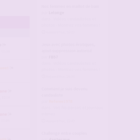
Nos femmes en maillot de bain
par
Lelonge
dans :
Vidéos candaulistes et
photos - Montrez vos femmes !
Aujourd’hui, 16:02
Jeux avec photos érotiques,
e
ajout-suppression autorisé
, 01:06
par
FB57
dans :
Vidéos candaulistes et
weet
photos - Montrez vos femmes !
Aujourd’hui, 16:00
Comment je suis devenu
ane
candauliste
, 10:05
par
Referee1978
dans :
Vos fils persos et journaux
intimes
ane
, 13:05
Aujourd’hui, 15:49
Challenge entre couples
e69
par
dantesque