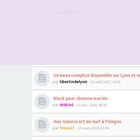
Aperos Lyonnais
par
gullihom
- 24 oct. 2023, 11:09
[Grenoble] Homme dominant pour cocufi
par
undessens
- 15 mai 2026, 15:22
Rencontre avec un couple afin de nous ren
par
Cocucocu
- 06 mai 2026, 20:28
Un beau complice disponible sur Lyon et e
par
libertindelyon
- 24 août 2017, 16:02
Black pour chienne mariée
par
MIMI44
- 12 janv. 2026, 00:59
Avis Galerie art de nuit à Filinges
par
treza11
- 15 mars 2026, 21:04