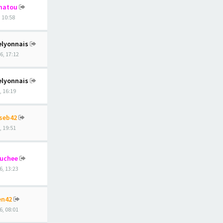
matou
, 10:58
elyonnais
6, 17:12
elyonnais
, 16:19
seb42
, 19:51
ouchee
6, 13:23
en42
6, 08:01