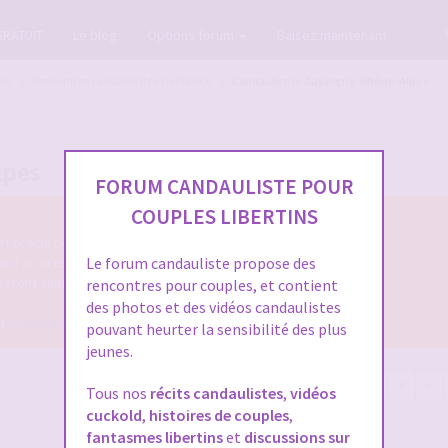
GRATUIT
Le blog
Options forum
Baisez maintenant
tes
Rencontres candaulistes en France
Candaulisme Auvergne-Rhône-Alpes
lpes
FORUM CANDAULISTE POUR
COUPLES LIBERTINS
 et précis permettant de les identifier facilement.
uin ) si on espère une réponse.
Le forum candauliste propose des
 seront supprimés.
rencontres pour couples, et contient
des photos et des vidéos candaulistes
ur
Echangiste.TV
pour faire des
rencontres libertines
pouvant heurter la sensibilité des plus
jeunes.
149 sujets
1
2
3
4
5
Tous nos
récits candaulistes
,
vidéos
cuckold
,
histoires de couples
,
fantasmes libertins
et
discussions sur