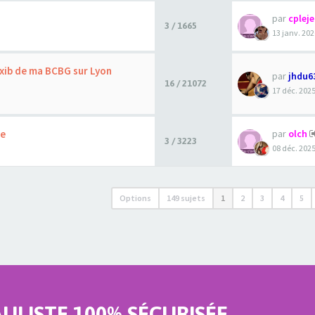
par
cplej
3 / 1665
13 janv. 202
exib de ma BCBG sur Lyon
par
jhdu6
16 / 21072
17 déc. 2025
ne
par
olch
3 / 3223
08 déc. 2025
Options
149 sujets
1
2
3
4
5
LISTE 100% SÉCURISÉE