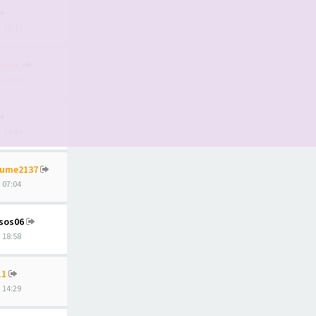
, 11:11
sens
, 15:22
, 14:44
aume2137
, 07:04
sos06
, 18:58
11
, 14:29