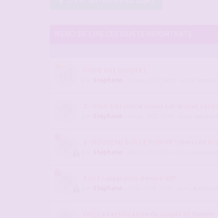
MERCI DE LIRE CES SUJETS IMPORTANTS
Votre avis compte !
par
Stephane
- 12 janv. 2026, 14:09
- dans :
A propos
2 - Pour Obtenir le diams sur le chat candau
par
Stephane
- 10 nov. 2022, 10:44
- dans :
A propos 
1- NOUVEAU SUR LE FORUM ? merci de lir
par
Stephane
- 28 juil. 2019, 15:24
- dans :
A propos 
Petit rappel pour devenir VIP
par
Stephane
- 29 avr. 2016, 13:05
- dans :
A propos 
FAQ La Certification du couple et femme