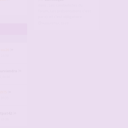
dans :
Les candaulistes du
forum, Les présentations c'est
par ici et c'est obligatoire
Aujourd’hui, 15:39
tou26
, 13:38
urviendra
, 00:04
6975
, 09:35
tpat42
, 22:38