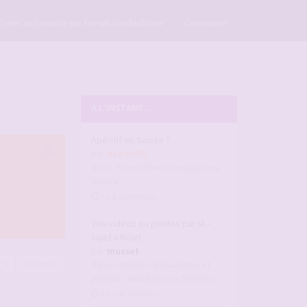
×
Créer un compte sur Forum candaulisme
Connexion
A L'INSTANT ...
Apéritif en Suisse ?
par
nada6871
dans :
Rencontres candaulistes
Suisse
il y a 13 minutes
Vos vidéos ou photos par IA -
sujet officiel
par
musset
6
Suivante
dans :
Vidéos candaulistes et
photos - Montrez vos femmes !
il y a 47 minutes