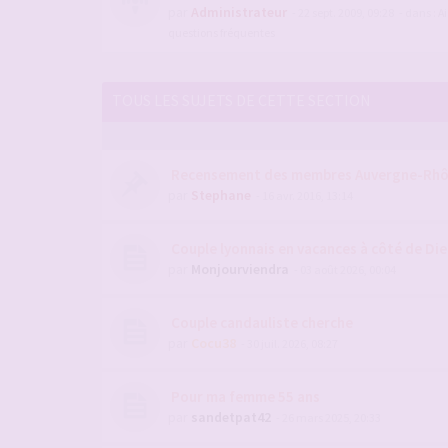
par
Administrateur
- 22 sept. 2009, 09:28
- dans :
Ai
questions fréquentes
TOUS LES SUJETS DE CETTE SECTION
Recensement des membres Auvergne-Rhô
par
Stephane
- 16 avr. 2016, 13:14
Couple lyonnais en vacances à côté de Die
par
Monjourviendra
- 03 août 2026, 00:04
Couple candauliste cherche
par
Cocu38
- 30 juil. 2026, 08:27
Pour ma femme 55 ans
par
sandetpat42
- 26 mars 2025, 20:33