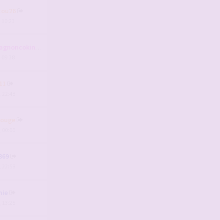
tou26
, 10:23
agnoncokin
, 09:38
11
, 22:48
rouge
, 00:00
369
, 22:58
mie
, 13:25