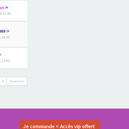
eux
6, 21:40
369
, 13:30
, 11:40
6
Suivante
Je commande = Accès vip offert