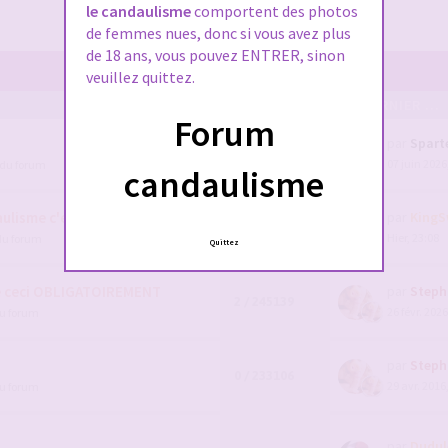
le candaulisme
comportent des photos
de femmes nues, donc si vous avez plus
de 18 ans, vous pouvez ENTRER, sinon
veuillez quittez.
POSTS/VUES
EN DERNIER ...
Forum
par
Spart
111 / 91874
07 juin 2026
 du forum
1
2
3
4
candaulisme
lisme c'est par ici !
par
KingS
7 / 1591046
Hier, 23:08
du forum
Quittez
e ceci OBLIGATOIREMENT
par
Steph
2 / 245139
26 févr. 2026
du forum
par
Steph
0 / 233106
29 avr. 2016
du forum
par
Dudul