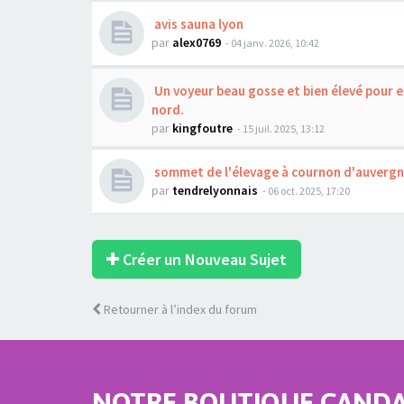
avis sauna lyon
par
alex0769
- 04 janv. 2026, 10:42
Un voyeur beau gosse et bien élevé pour 
nord.
par
kingfoutre
- 15 juil. 2025, 13:12
sommet de l'élevage à cournon d'auverg
par
tendrelyonnais
- 06 oct. 2025, 17:20
Créer un Nouveau Sujet
Retourner à l’index du forum
NOTRE BOUTIQUE CANDAU