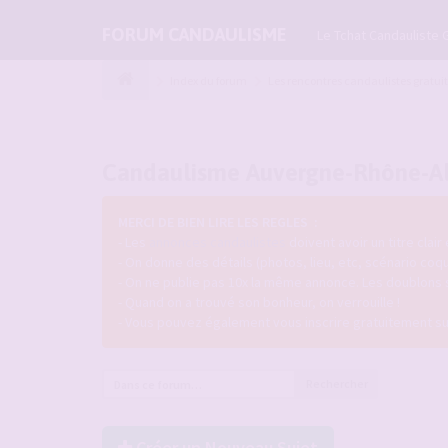
FORUM CANDAULISME
Le Tchat Candauliste 
Index du forum
Les rencontres candaulistes gratui
Candaulisme Auvergne-Rhône-A
MERCI DE BIEN LIRE LES REGLES :
- Les
annonces candaulistes
doivent avoir un titre clair
- On donne des détails (photos, lieu, etc, scénario coq
- On ne publie pas 10x la même annonce. Les doublons
- Quand on a trouvé son bonheur, on verrouille !
- Vous pouvez également vous inscrire gratuitement s
Rechercher
Créer un Nouveau Sujet