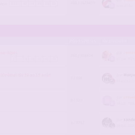
604 / 1628459
de et
1
…
17
18
19
20
21
Hier, 23:50
POSTS/VUES
EN DERNIER ...
ne-Alpes
par
Lema
363 / 626474
17 juil. 2026
1
…
9
10
11
12
13
 (Drôme) du 10 au 15 août
par
Monjo
0 / 104
03 août 2026
par
steve
3 / 320
30 juil. 2026
par
sande
6 / 8753
26 juil. 2026