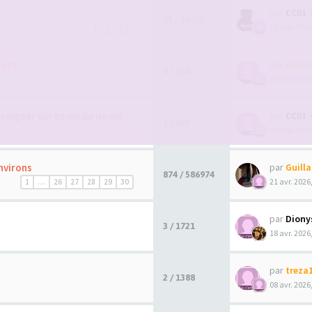
par
CC01
89 / 53675
21 mai 2026
1
2
3
euse
par
undes
0 / 304
15 mai 2026
seigner sur ce mode de vie.
par
CC01
3 / 665
09 mai 2026
nvirons
par
Guill
874 / 586974
21 avr. 2026
1
…
26
27
28
29
30
par
Diony
3 / 1721
18 avr. 2026
par
treza
2 / 1388
08 avr. 2026