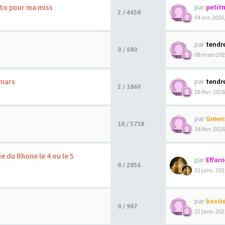
to pour ma miss
par
petit
2 / 4458
04 avr. 2026
par
tendr
0 / 680
08 mars 202
 mars
par
tendr
2 / 1860
26 févr. 2026
par
Green
10 / 5738
16 févr. 2026
e du Rhone le 4 ou le 5
par
Effar
8 / 2856
31 janv. 202
par
basti
0 / 947
22 janv. 202