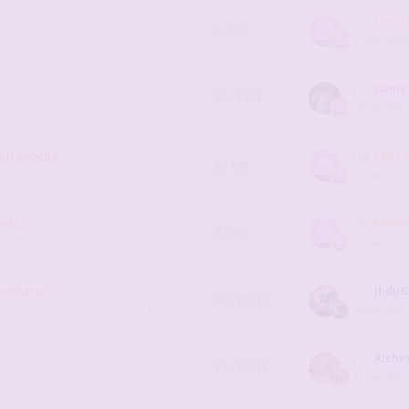
par
Lema
3 / 357
20 juil. 2026
par
Comp
14 / 1408
08 juil. 2026
 ou proche
par
fab11
3 / 605
30 juin 2026
, etc…
par
Fable
0 / 367
30 juin 2026
yonnaise
par
jhdu6
59 / 29217
28 juin 2026
1
2
par
Alchi
39 / 30092
11 juin 2026
1
2