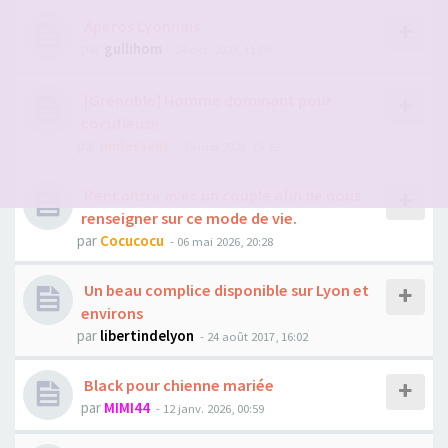
Aperos Lyonnais
par
gullihom
- 24 oct. 2023, 11:09
[Grenoble] Homme dominant pour
cocufieuse
par
undessens
- 15 mai 2026, 15:22
Rencontre avec un couple afin de nous
renseigner sur ce mode de vie.
par
Cocucocu
- 06 mai 2026, 20:28
Un beau complice disponible sur Lyon et
environs
par
libertindelyon
- 24 août 2017, 16:02
Black pour chienne mariée
par
MIMI44
- 12 janv. 2026, 00:59