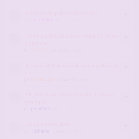
Mes Shootings EroticoPornoChic
par
joliefeline
- 05 juil. 2026, 15:30
Complice débutant pour couple de l'Allier
ou proche
par
fab1111
- 29 mai 2026, 23:25
Fin août 2026 du côté de Valence, Drôme,
etc…
par
Fablerouge
- 30 juin 2026, 00:00
Vil_tentateur : Agent immobilier région
lyonnaise
par
jhdu6369
- 29 juil. 2025, 11:48
Complice nord isère
par
Alchimie
- 28 juil. 2022, 07:47