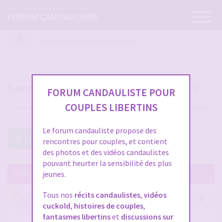
Ouvrir
FORUM CANDAULISME
la
navigatio
Candaulisme Auvergne-Rhône-Alpes
Candaulisme Auvergne-Rhône-Alpes
FORUM CANDAULISTE POUR
COUPLES LIBERTINS
149 sujets
Le forum candauliste propose des
Créer un Nouveau Sujet
rencontres pour couples, et contient
des photos et des vidéos candaulistes
pouvant heurter la sensibilité des plus
MERCI DE LIRE CES SUJETS IMPORTANTS
jeunes.
Tous nos
récits candaulistes
,
vidéos
Votre avis compte !
cuckold
,
histoires de couples
,
par
Stephane
- 12 janv. 2026, 14:09
- dans :
A propos
fantasmes libertins
et
discussions sur
du forum