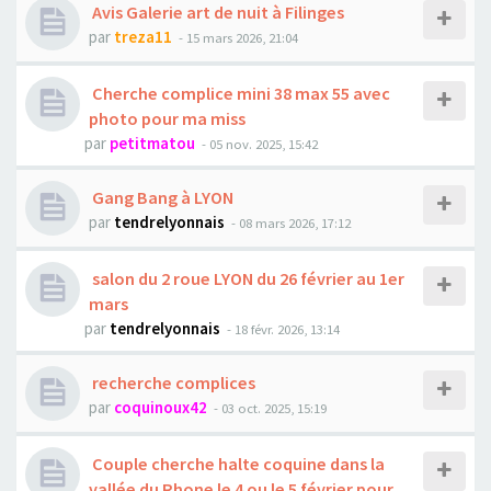
Avis Galerie art de nuit à Filinges
par
treza11
- 15 mars 2026, 21:04
Cherche complice mini 38 max 55 avec
photo pour ma miss
par
petitmatou
- 05 nov. 2025, 15:42
Gang Bang à LYON
par
tendrelyonnais
- 08 mars 2026, 17:12
salon du 2 roue LYON du 26 février au 1er
mars
par
tendrelyonnais
- 18 févr. 2026, 13:14
recherche complices
par
coquinoux42
- 03 oct. 2025, 15:19
Couple cherche halte coquine dans la
vallée du Rhone le 4 ou le 5 février pour