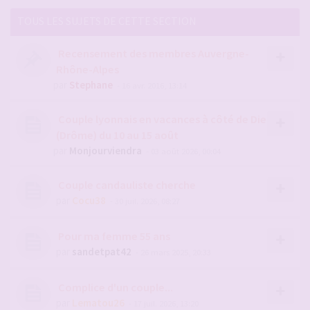
TOUS LES SUJETS DE CETTE SECTION
Recensement des membres Auvergne-
Rhône-Alpes
par
Stephane
- 16 avr. 2016, 13:14
Couple lyonnais en vacances à côté de Die
(Drôme) du 10 au 15 août
par
Monjourviendra
- 03 août 2026, 00:04
Couple candauliste cherche
par
Cocu38
- 30 juil. 2026, 08:27
Pour ma femme 55 ans
par
sandetpat42
- 26 mars 2025, 20:33
Complice d'un couple...
par
Lematou26
- 17 juil. 2026, 13:20