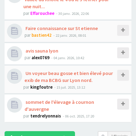
une nuit...
par
Effarouchee
- 30 janv. 2026, 22:06
Faire connaissance sur St etienne
par
bastien42
- 22 janv. 2026, 08:01
avis sauna lyon
par
alex0769
- 04 janv. 2026, 10:42
Un voyeur beau gosse et bien élevé pour
exib de ma BCBG sur Lyon nord.
par
kingfoutre
- 15 juil. 2025, 13:12
sommet de l'élevage à cournon
d'auvergne
par
tendrelyonnais
- 06 oct. 2025, 17:20
149 sujets