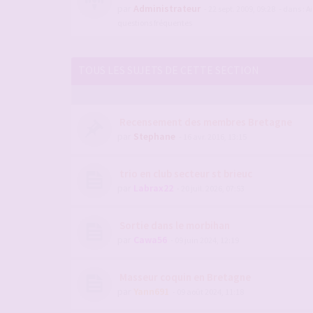
par
Administrateur
- 22 sept. 2009, 09:28
- dans :
Ai
questions fréquentes
TOUS LES SUJETS DE CETTE SECTION
Recensement des membres Bretagne
par
Stephane
- 16 avr. 2016, 13:15
trio en club secteur st brieuc
par
Labrax22
- 20 juil. 2026, 07:53
Sortie dans le morbihan
par
Cawa56
- 09 juin 2024, 12:19
Masseur coquin en Bretagne
par
Yann691
- 09 août 2024, 11:18