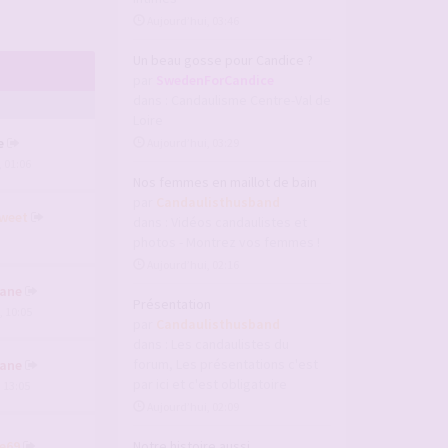
Aujourd’hui, 03:46
Un beau gosse pour Candice ?
par
SwedenForCandice
dans :
Candaulisme Centre-Val de
Loire
e
Aujourd’hui, 03:29
, 01:06
Nos femmes en maillot de bain
par
Candaulisthusband
weet
dans :
Vidéos candaulistes et
photos - Montrez vos femmes !
Aujourd’hui, 02:16
ane
Présentation
, 10:05
par
Candaulisthusband
dans :
Les candaulistes du
forum, Les présentations c'est
ane
par ici et c'est obligatoire
, 13:05
Aujourd’hui, 02:09
e69
Notre histoire aussi