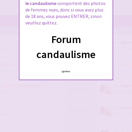
le candaulisme
comportent des photos
de femmes nues, donc si vous avez plus
de 18 ans, vous pouvez ENTRER, sinon
veuillez quittez.
POSTS/VUES
EN DERNIER ...
Forum
par
Spart
111 / 91800
07 juin 2026
 du forum
1
2
3
4
candaulisme
lisme c'est par ici !
par
KingS
7 / 1591008
Hier, 23:08
du forum
Quittez
e ceci OBLIGATOIREMENT
par
Steph
2 / 245133
26 févr. 2026
du forum
par
Steph
0 / 233098
29 avr. 2016
du forum
par
Dudul