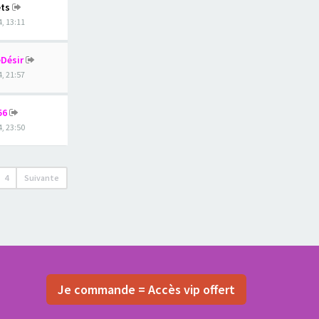
ts
4, 13:11
Désir
4, 21:57
56
4, 23:50
4
Suivante
Je commande = Accès vip offert