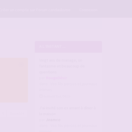
×
Créer un compte sur Forum candaulisme
Connexion
A L'INSTANT ...
Vingt ans de mariage, un
fantasme et beaucoup de
questions
par
RougeDésir
dans :
Vos fils persos et journaux
intimes
Aujourd’hui, 04:26
J'ai invité son ex amant à dîner à
4
Suivante
la maison
par
Jeamco
dans :
Vos fils persos et journaux
intimes