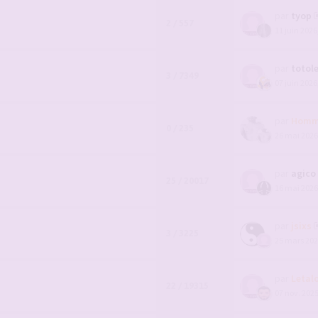
par
tyop
2 / 557
11 juin 2026
par
totol
3 / 7349
07 juin 2026
par
Homm
0 / 235
26 mai 2026
par
agico
25 / 20017
16 mai 2026
par
jsixs
3 / 3225
25 mars 202
par
Letal
22 / 19315
07 nov. 2025