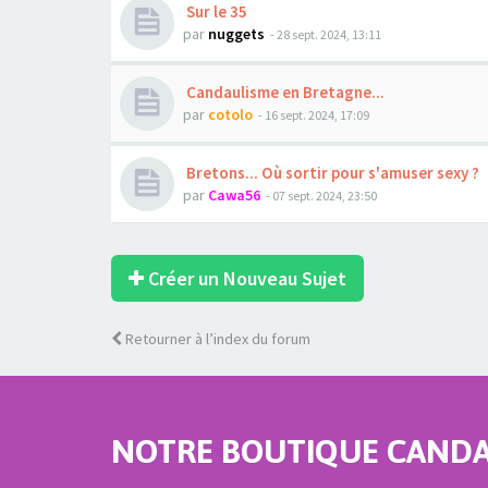
Sur le 35
par
nuggets
- 28 sept. 2024, 13:11
Candaulisme en Bretagne...
par
cotolo
- 16 sept. 2024, 17:09
Bretons... Où sortir pour s'amuser sexy ?
par
Cawa56
- 07 sept. 2024, 23:50
Créer un Nouveau Sujet
Retourner à l’index du forum
NOTRE BOUTIQUE CANDAU