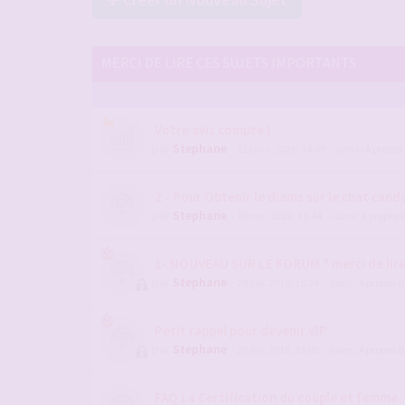
MERCI DE LIRE CES SUJETS IMPORTANTS
Votre avis compte !
par
Stephane
- 12 janv. 2026, 14:09
- dans :
A propos
2 - Pour Obtenir le diams sur le chat candau
par
Stephane
- 10 nov. 2022, 10:44
- dans :
A propos 
1- NOUVEAU SUR LE FORUM ? merci de lir
par
Stephane
- 28 juil. 2019, 15:24
- dans :
A propos 
Petit rappel pour devenir VIP
par
Stephane
- 29 avr. 2016, 13:05
- dans :
A propos 
FAQ La Certification du couple et femme