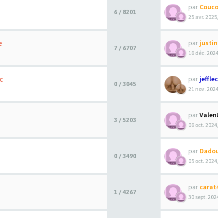
par
Couco
6 / 8201
25 avr. 2025
e
par
justi
7 / 6707
16 déc. 2024
c
par
jeffle
0 / 3045
21 nov. 2024
par
Valen
3 / 5203
06 oct. 2024
par
Dado
0 / 3490
05 oct. 2024
par
carat
1 / 4267
30 sept. 202