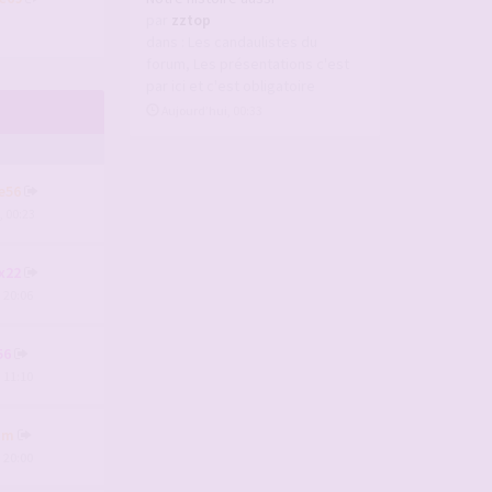
par
zztop
dans :
Les candaulistes du
forum, Les présentations c'est
par ici et c'est obligatoire
Aujourd’hui, 00:33
e56
, 00:23
x22
, 20:06
56
, 11:10
um
, 20:00