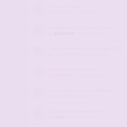
Vos avis sur Mme
par
Novice29
- 07 juin 2026, 09:49
candaulisme Dinan Dinard St malo
par
gladiator22
- 02 janv. 2024, 01:22
Treguennec entre le 5 et 17 juillet 2026
par
HommeADijon
- 26 mai 2026, 13:51
Rencontres sur le 29 nord
par
Vikings29
- 24 août 2024, 19:00
Lieux libertins autour de Quimper
par
Voyeur49
- 05 déc. 2025, 22:15
En faire sa maîtresse régulière
par
Lilote
- 07 nov. 2023, 09:32