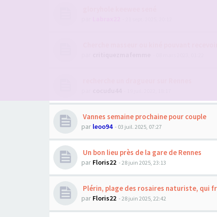
gloryhole keewee sené
par
Labrax22
- 21 sept. 2025, 20:12
Cherche masseur ou kiné pouvant recevoi
par
critiquezmafemme
- 08 mars 2023, 01:22
recherche un dragueur sur Rennes
par
cocudu44
- 19 juil. 2022, 18:17
Vannes semaine prochaine pour couple
par
leoo94
- 03 juil. 2025, 07:27
Un bon lieu près de la gare de Rennes
par
Floris22
- 28 juin 2025, 23:13
Plérin, plage des rosaires naturiste, qui 
par
Floris22
- 28 juin 2025, 22:42