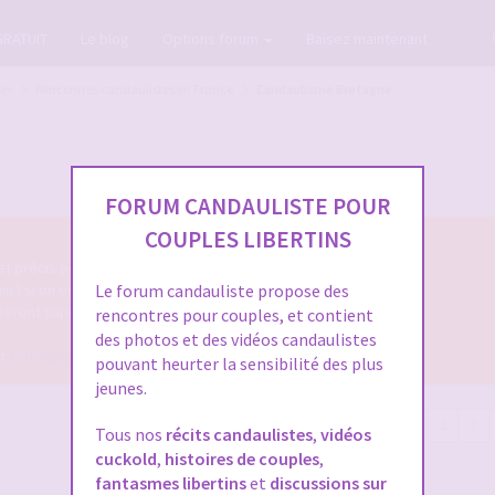
GRATUIT
Le blog
Options forum
Baisez maintenant
tes
Rencontres candaulistes en France
Candaulisme Bretagne
FORUM CANDAULISTE POUR
COUPLES LIBERTINS
 et précis permettant de les identifier facilement.
uin ) si on espère une réponse.
Le forum candauliste propose des
 seront supprimés.
rencontres pour couples, et contient
des photos et des vidéos candaulistes
ur
Echangiste.TV
pour faire des
rencontres libertines
pouvant heurter la sensibilité des plus
jeunes.
78 sujets
1
2
3
Tous nos
récits candaulistes
,
vidéos
cuckold
,
histoires de couples
,
fantasmes libertins
et
discussions sur