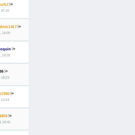
urk2
, 07:20
ndom1417
, 18:09
coquin
, 18:58
86
, 18:29
u1980
, 15:34
4456
4, 09:42