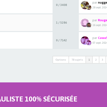
par
nugge
0 / 3408
28 sept. 202
par
Rouge
1 / 5286
16 sept. 202
par
Cawa
0 / 7142
07 sept. 202
Options
78 sujets
1
2
3
LISTE 100% SÉCURISÉE