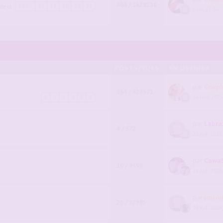
604 / 1628236
de et
1
…
17
18
19
20
21
Hier, 23:50
POSTS/VUES
EN DERNIER ...
par
Coupl
164 / 426571
16 févr. 2026
1
2
3
4
5
6
par
Labra
4 / 372
22 juil. 2026
par
Cawa
10 / 9693
21 juil. 2026
par
joiso
25 / 32985
15 juil. 2026