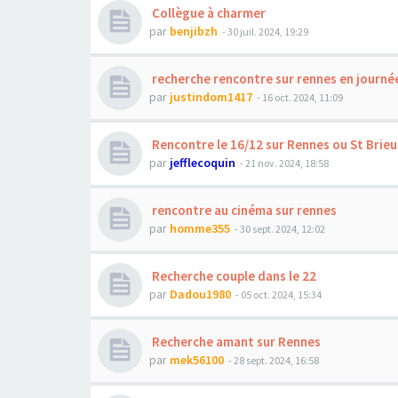
Collègue à charmer
par
benjibzh
- 30 juil. 2024, 19:29
recherche rencontre sur rennes en journé
par
justindom1417
- 16 oct. 2024, 11:09
Rencontre le 16/12 sur Rennes ou St Brieu
par
jefflecoquin
- 21 nov. 2024, 18:58
rencontre au cinéma sur rennes
par
homme355
- 30 sept. 2024, 12:02
Recherche couple dans le 22
par
Dadou1980
- 05 oct. 2024, 15:34
Recherche amant sur Rennes
par
mek56100
- 28 sept. 2024, 16:58