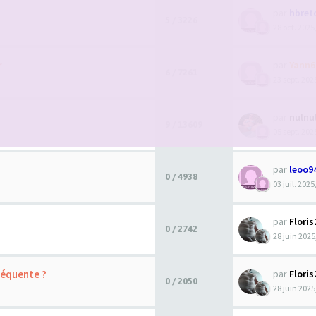
par
hbret
5 / 3226
28 oct. 2025
r
par
Yann6
6 / 7261
23 sept. 202
par
nulnu
9 / 13609
05 sept. 202
par
leoo9
0 / 4938
03 juil. 2025
par
Floris
0 / 2742
28 juin 2025
fréquente ?
par
Floris
0 / 2050
28 juin 2025