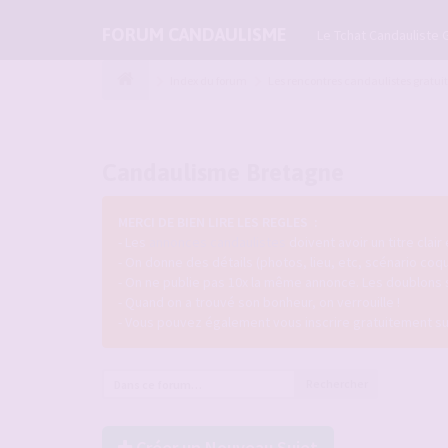
FORUM CANDAULISME
Le Tchat Candauliste 
Index du forum
Les rencontres candaulistes gratui
Candaulisme Bretagne
MERCI DE BIEN LIRE LES REGLES :
- Les
annonces candaulistes
doivent avoir un titre clair
- On donne des détails (photos, lieu, etc, scénario coq
- On ne publie pas 10x la même annonce. Les doublons
- Quand on a trouvé son bonheur, on verrouille !
- Vous pouvez également vous inscrire gratuitement s
Rechercher
Créer un Nouveau Sujet