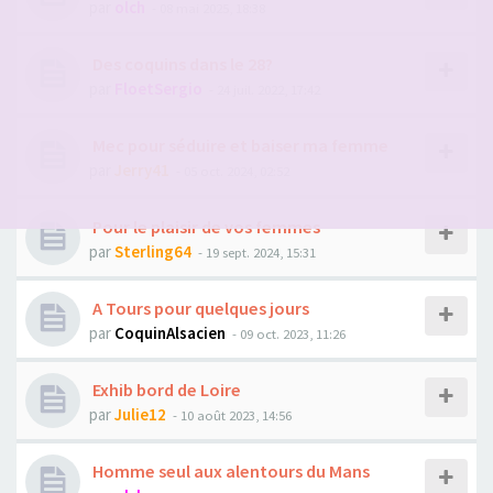
par
olch
- 08 mai 2025, 18:38
Des coquins dans le 28?
par
FloetSergio
- 24 juil. 2022, 17:42
Mec pour séduire et baiser ma femme
par
Jerry41
- 05 oct. 2024, 02:52
Pour le plaisir de vos femmes
par
Sterling64
- 19 sept. 2024, 15:31
A Tours pour quelques jours
par
CoquinAlsacien
- 09 oct. 2023, 11:26
Exhib bord de Loire
par
Julie12
- 10 août 2023, 14:56
Homme seul aux alentours du Mans