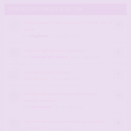
TOUS LES SUJETS DE CETTE SECTION
Recensement des membres Centre-Val de
Loire
par
Stephane
- 16 avr. 2016, 13:16
Un beau gosse pour Candice ?
par
SwedenForCandice
- 06 juil. 2023, 19:29
Recherche partenaire
par
Cplcando
- 12 avr. 2025, 01:54
Couple débutants cherche homme
proche orleans
par
Chrisomain
- 23 mai 2026, 19:27
Recherche coin naturiste Loir-et-Cher
par
JH41
- 13 mai 2026, 11:02