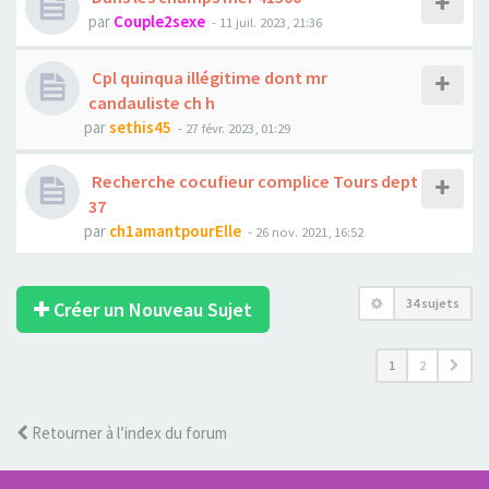
par
Couple2sexe
- 11 juil. 2023, 21:36
Cpl quinqua illégitime dont mr
candauliste ch h
par
sethis45
- 27 févr. 2023, 01:29
Recherche cocufieur complice Tours dept
37
par
ch1amantpourElle
- 26 nov. 2021, 16:52
34 sujets
Créer un Nouveau Sujet
1
2
Retourner à l’index du forum