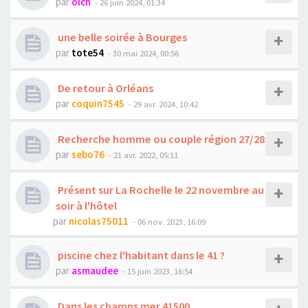
par
olch
- 26 juin 2024, 01:34
une belle soirée à Bourges
par
tote54
- 30 mai 2024, 00:56
De retour à Orléans
par
coquin7545
- 29 avr. 2024, 10:42
Recherche homme ou couple région 27/28
par
sebo76
- 21 avr. 2022, 05:11
Présent sur La Rochelle le 22 novembre au
soir à l'hôtel
par
nicolas75011
- 06 nov. 2023, 16:09
piscine chez l'habitant dans le 41 ?
par
asmaudee
- 15 juin 2023, 16:54
Dans les champs mer 41500