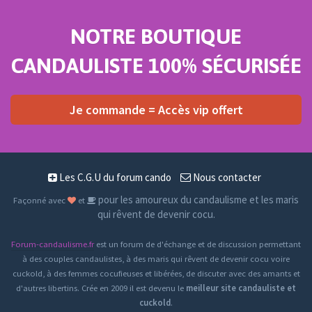
NOTRE BOUTIQUE
CANDAULISTE 100% SÉCURISÉE
Je commande = Accès vip offert
Les C.G.U du forum cando
Nous contacter
pour les amoureux du candaulisme et les maris
Façonné avec
et
qui rêvent de devenir cocu.
Forum-candaulisme.fr
est un forum de d'échange et de discussion permettant
à des couples candaulistes, à des maris qui rêvent de devenir cocu voire
cuckold, à des femmes cocufieuses et libérées, de discuter avec des amants et
d'autres libertins. Crée en 2009 il est devenu le
meilleur site candauliste et
cuckold
.