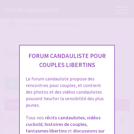
Ouvrir
FORUM CANDAULISME
la
navigatio
Candaulisme Centre-Val de Loire
Candaulisme Centre-Val de Loire
FORUM CANDAULISTE POUR
COUPLES LIBERTINS
34 sujets
Le forum candauliste propose des
Créer un Nouveau Sujet
rencontres pour couples, et contient
des photos et des vidéos candaulistes
pouvant heurter la sensibilité des plus
MERCI DE LIRE CES SUJETS IMPORTANTS
jeunes.
Tous nos
récits candaulistes
,
vidéos
Votre avis compte !
cuckold
,
histoires de couples
,
par
Stephane
- 12 janv. 2026, 14:09
- dans :
A propos
fantasmes libertins
et
discussions sur
du forum