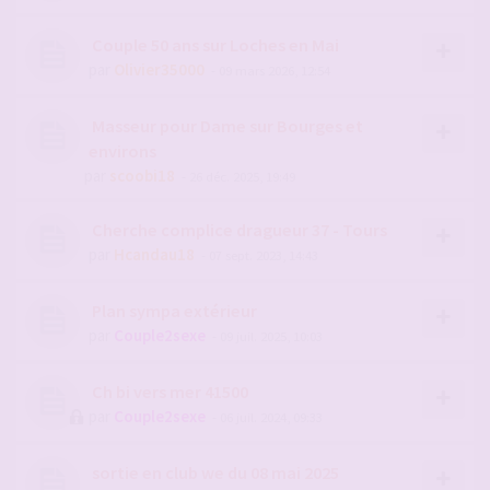
Couple 50 ans sur Loches en Mai
par
Olivier35000
- 09 mars 2026, 12:54
Masseur pour Dame sur Bourges et
environs
par
scoobi18
- 26 déc. 2025, 19:49
Cherche complice dragueur 37 - Tours
par
Hcandau18
- 07 sept. 2023, 14:43
Plan sympa extérieur
par
Couple2sexe
- 09 juil. 2025, 10:03
Ch bi vers mer 41500
par
Couple2sexe
- 06 juil. 2024, 09:33
sortie en club we du 08 mai 2025