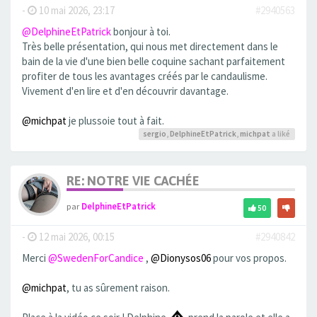
-
10 mai 2026, 23:17
#2940563
@DelphineEtPatrick
bonjour à toi.
Très belle présentation, qui nous met directement dans le
bain de la vie d'une bien belle coquine sachant parfaitement
profiter de tous les avantages créés par le candaulisme.
Vivement d'en lire et d'en découvrir davantage.
@michpat
je plussoie tout à fait.
sergio
,
DelphineEtPatrick
,
michpat
a liké
RE: NOTRE VIE CACHÉE
par
DelphineEtPatrick
50
-
12 mai 2026, 00:15
#2940842
Merci
@SwedenForCandice
,
@Dionysos06
pour vos propos.
@michpat
, tu as sûrement raison.