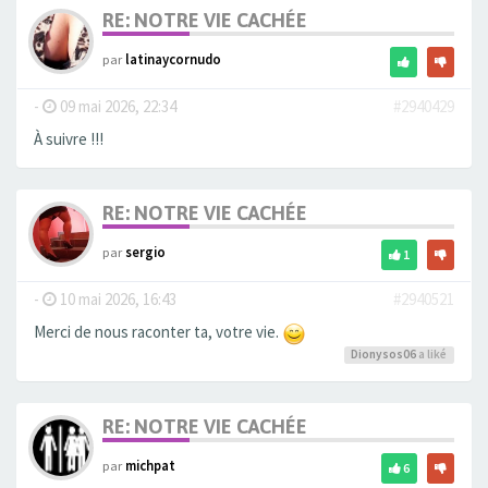
RE: NOTRE VIE CACHÉE
par
latinaycornudo
-
09 mai 2026, 22:34
#2940429
À suivre !!!
RE: NOTRE VIE CACHÉE
par
sergio
1
-
10 mai 2026, 16:43
#2940521
Merci de nous raconter ta, votre vie.
Dionysos06
a liké
RE: NOTRE VIE CACHÉE
par
michpat
6