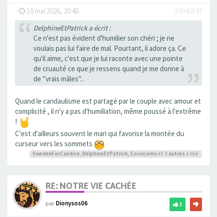
-
10 mai 2026, 20:40
#2940543
DelphineEtPatrick a écrit :
Ce n'est pas évident d'humilier son chéri ; je ne
voulais pas lui faire de mal. Pourtant, il adore ça. Ce
qu'il aime, c'est que je lui raconte avec une pointe
de cruauté ce que je ressens quand je me donne à
de "vrais mâles"..
Quand le candaulisme est partagé par le couple avec amour et
complicité , il n'y a pas d'humiliation, même poussé à l'extrême
!
C'est d'ailleurs souvent le mari qui favorise la montée du
curseur vers les sommets
SwedenForCandice
,
DelphineEtPatrick
,
Cocucornu
et 3
autres
a liké
RE: NOTRE VIE CACHÉE
par
Dionysos06
3