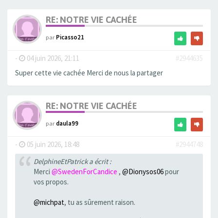
RE: NOTRE VIE CACHÉE
par
Picasso21
-
04 juin 2026, 21:11
#2944635
Super cette vie cachée Merci de nous la partager
RE: NOTRE VIE CACHÉE
par
daula99
-
05 juin 2026, 18:48
#2944748
DelphineEtPatrick a écrit :
Merci
@SwedenForCandice
,
@Dionysos06
pour
vos propos.
@michpat
, tu as sûrement raison.