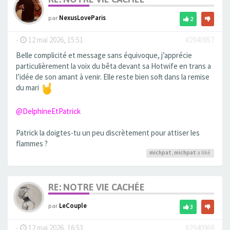
par
NexusLoveParis
2
-
12 mai 2026, 15:51
#2940957
Belle complicité et message sans équivoque, j’apprécie
particulièrement la voix du bêta devant sa Hotwife en trans a
l’idée de son amant à venir. Elle reste bien soft dans la remise
du mari
@DelphineEtPatrick
Patrick la doigtes-tu un peu discrètement pour attiser les
flammes ?
michpat
,
michpat
a liké
RE: NOTRE VIE CACHÉE
par
LeCouple
3
-
12 mai 2026, 16:53
#2940969