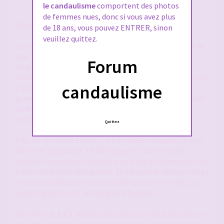
le candaulisme
comportent des photos
-
09 mai 2026, 12:45
#2940365
de femmes nues, donc si vous avez plus
Bonjour les cocufieuses et les cocus,
de 18 ans, vous pouvez ENTRER, sinon
veuillez quittez.
.J'ai toujours été une femme gourmande, avec un fort attrait
pour les hommes. Pourtant, j'ai vécu pendant des années
Forum
refoulée et frustrée. Adolescente, j'avais un père qui
m'empêchait de vivre. Je me suis mariée, sans doute trop vite,
candaulisme
à un homme que j'ai profondément aimé, mais qui n'était
guère attiré par le sexe. J'ai appris des années plus tard, qu'il
souffrait de problèmes de santé et manquait de
testostérone.
Quittez
Puis, j'ai rencontré Patrick. Il m'a d'emblée expliqué qu'il était
libertin et candauliste. Le libertinage m'a tout de suite
séduite : pour ma part, coucher avec d'autres hommes est loin
d'être une activité désagréable. En très peu de temps, moi qui
n'en avais connu qu'un seul pendant toutes ces années, j'ai
eu des rapports avec des dizaines d'hommes.
En revanche, il m'a fallu plus de temps pour saisir les nuances