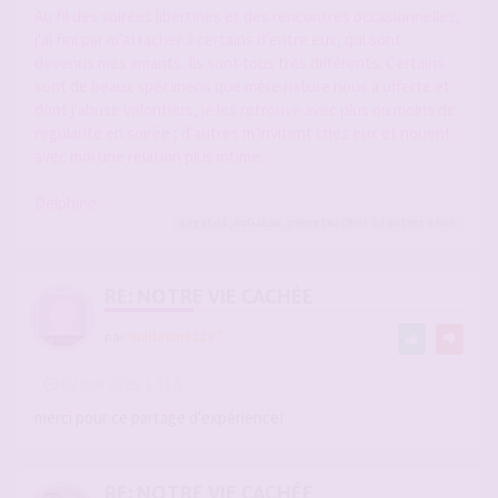
Au fil des soirées libertines et des rencontres occasionnelles,
j'ai fini par m'attacher à certains d'entre eux, qui sont
devenus mes amants. Ils sont tous très différents. Certains
sont de beaux spécimens que mère nature nous a offerte et
dont j'abuse volontiers, je les retrouve avec plus ou moins de
régularité en soirée ; d'autres m'invitent chez eux et nouent
avec moi une relation plus intime.
Delphine.
zagato1
,
AuGaLau
,
pierretnath
et 24
autres
a liké
RE: NOTRE VIE CACHÉE
par
Guillaume2137
-
09 mai 2026, 14:14
#2940377
merci pour ce partage d'expérience!
RE: NOTRE VIE CACHÉE