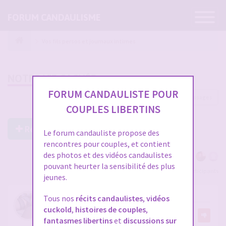
Ouvrir
FORUM CANDAULISME
la
navigatio
Vos fils persos et journaux intimes
NOTRE VIE CACHÉE
FORUM CANDAULISTE POUR
18 messages
COUPLES LIBERTINS
Répondre à ce post
Le forum candauliste propose des
rencontres pour couples, et contient
des photos et des vidéos candaulistes
pouvant heurter la sensibilité des plus
Voir tous les participants
jeunes.
NOTRE VIE CACHÉE
Tous nos
récits candaulistes
,
vidéos
cuckold
,
histoires de couples
,
par
DelphineEtPatrick
27
fantasmes libertins
et
discussions sur