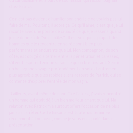
du candaulisme et la part de soumission qui l'accompagnait
chez Patrick.
Ce n'est pas évident d'humilier son chéri ; je ne voulais pas lui
faire de mal. Pourtant, il adore ça. Ce qu'il aime, c'est que je lui
raconte avec une pointe de cruauté ce que je ressens quand
je me donne à de "vrais mâles"... Il est vrai que la plupart des
hommes que je rencontre en soirée sont bien plus
performants et endurants que lui. Mon compagnon, de son
côté, est obligé d'alterner entre la pénétration et caresses,
s'il veut espérer tenir ne serait-ce qu'un bref instant. Sentir
un bel organe voyager profondément en soi est autrement
plus agréable que les rapides allers-retours de Patrick, qui se
contente d'explorer l'entrée de mon vagin.
D’ailleurs, avant même de connaître Patrick, j’avais rencontré
un homme qui était déjà un bien meilleur amant que lui. Ma
relation avec Patrick m'a surtout offert l'occasion de ne plus
jamais m'arrêter. Cette liaison s'est toutefois terminée
récemment à Toulouse, comme je vous en ai parlé dans ma
présentation.