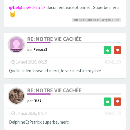
@DelphineEtPatrick
document exceptionnel... Superbe merci
michpat
,
michpat
,
sergio
a liké
RE: NOTRE VIE CACHÉE
par
Persoa3
-
14 mai 2026, 00:15
#2941163
Quelle vidéo, bravo et merci, le vocal est incroyable.
RE: NOTRE VIE CACHÉE
par
FB57
-
14 mai 2026, 07:14
#2941172
DelphineEtPatrick superbe, merci