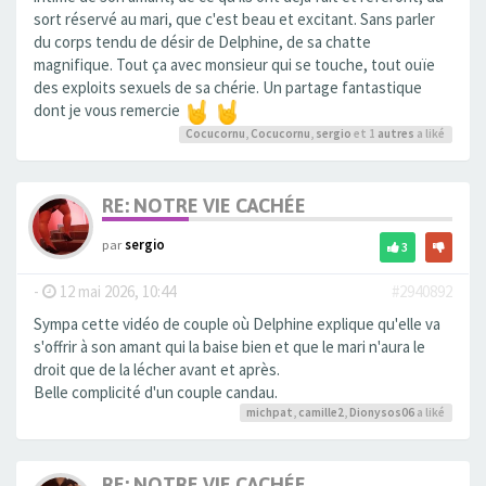
sort réservé au mari, que c'est beau et excitant. Sans parler
du corps tendu de désir de Delphine, de sa chatte
magnifique. Tout ça avec monsieur qui se touche, tout ouïe
des exploits sexuels de sa chérie. Un partage fantastique
dont je vous remercie
Cocucornu
,
Cocucornu
,
sergio
et 1
autres
a liké
RE: NOTRE VIE CACHÉE
par
sergio
3
-
12 mai 2026, 10:44
#2940892
Sympa cette vidéo de couple où Delphine explique qu'elle va
s'offrir à son amant qui la baise bien et que le mari n'aura le
droit que de la lécher avant et après.
Belle complicité d'un couple candau.
michpat
,
camille2
,
Dionysos06
a liké
RE: NOTRE VIE CACHÉE