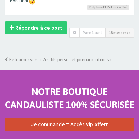
Bon lundi
DelphineEtPatrick
a liké
Répondre à ce post
Page
1
sur
1
18 messages
Retourner vers « Vos fils persos et journaux intimes »
NOTRE BOUTIQUE
CANDAULISTE 100% SÉCURISÉE
Je commande = Accès vip offert