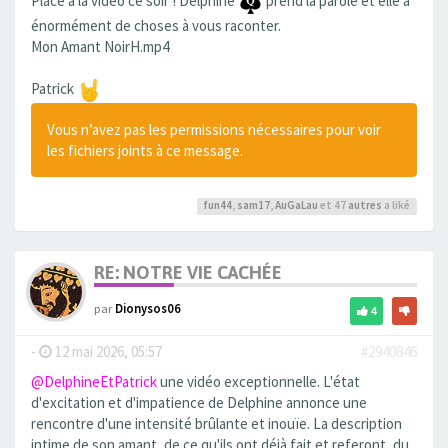
Place à la vidéo ce soir ! Delphine
prend la parole et elle a
énormément de choses à vous raconter.
Mon Amant NoirH.mp4
Patrick
Vous n’avez pas les permissions nécessaires pour voir
les fichiers joints à ce message.
fun44
,
sam17
,
AuGaLau
et 47
autres
a liké
RE: NOTRE VIE CACHÉE
par
Dionysos06
4
-
12 mai 2026, 05:57
#2940846
@DelphineEtPatrick
une vidéo exceptionnelle. L'état
d'excitation et d'impatience de Delphine annonce une
rencontre d'une intensité brûlante et inouïe. La description
intime de son amant, de ce qu'ils ont déjà fait et referont, du