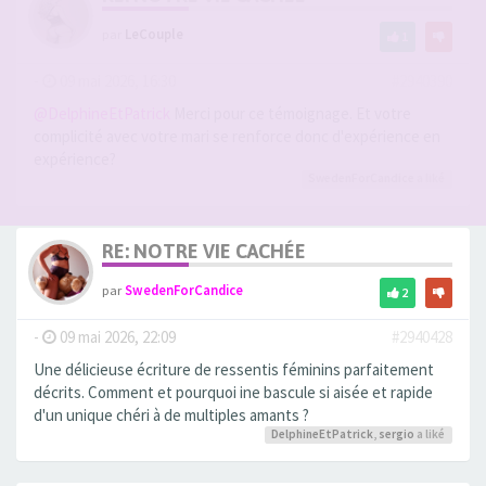
par
LeCouple
1
-
09 mai 2026, 16:30
#2940390
@DelphineEtPatrick
Merci pour ce témoignage. Et votre
complicité avec votre mari se renforce donc d'expérience en
expérience?
SwedenForCandice
a liké
RE: NOTRE VIE CACHÉE
par
SwedenForCandice
2
-
09 mai 2026, 22:09
#2940428
Une délicieuse écriture de ressentis féminins parfaitement
décrits. Comment et pourquoi ine bascule si aisée et rapide
d'un unique chéri à de multiples amants ?
DelphineEtPatrick
,
sergio
a liké