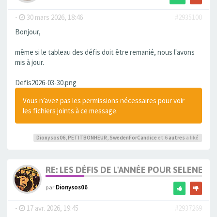
-
30 mars 2026, 18:46
#2935100
Bonjour,
même si le tableau des défis doit être remanié, nous l'avons
mis à jour.
Defis2026-03-30.png
Vous n’avez pas les permissions nécessaires pour voir
les fichiers joints à ce message.
Dionysos06
,
PETITBONHEUR
,
SwedenForCandice
et 6
autres
a liké
RE: LES DÉFIS DE L'ANNÉE POUR SELENE
par
Dionysos06
-
17 avr. 2026, 19:45
#2937269