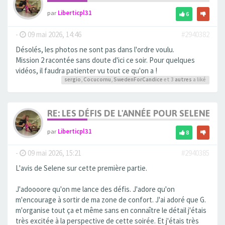
par
Liberticpl31
6
-
09 mai 2026, 14:46
#2940382
Désolés, les photos ne sont pas dans l'ordre voulu.
Mission 2 racontée sans doute d'ici ce soir. Pour quelques
vidéos, il faudra patienter vu tout ce qu'on a !
sergio
,
Cocucornu
,
SwedenForCandice
et 3
autres
a liké
RE: LES DÉFIS DE L'ANNÉE POUR SELENE
par
Liberticpl31
8
-
09 mai 2026, 15:21
#2940385
L'avis de Selene sur cette première partie.
J'adoooore qu'on me lance des défis. J'adore qu'on
m'encourage à sortir de ma zone de confort. J'ai adoré que G.
m'organise tout ça et même sans en connaître le détail j'étais
très excitée à la perspective de cette soirée. Et j'étais très