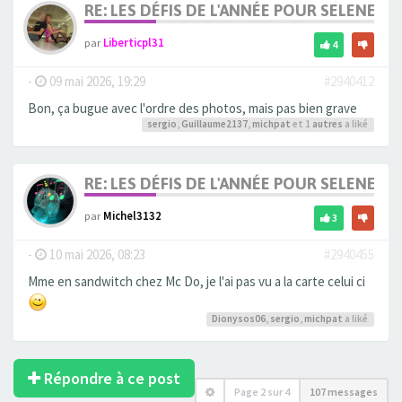
RE: LES DÉFIS DE L'ANNÉE POUR SELENE
par
Liberticpl31
4
-
09 mai 2026, 19:29
#2940412
Bon, ça bugue avec l'ordre des photos, mais pas bien grave
sergio
,
Guillaume2137
,
michpat
et 1
autres
a liké
RE: LES DÉFIS DE L'ANNÉE POUR SELENE
par
Michel3132
3
-
10 mai 2026, 08:23
#2940455
Mme en sandwitch chez Mc Do, je l'ai pas vu a la carte celui ci
Dionysos06
,
sergio
,
michpat
a liké
Répondre à ce post
Page
2
sur
4
107 messages