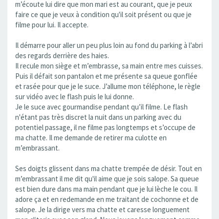
m’écoute lui dire que mon mari est au courant, que je peux
faire ce que je veux à condition qu'il soit présent ou que je
filme pour lui. Il accepte.
Il démarre pour aller un peu plus loin au fond du parking à l’abri
des regards derrière des haies.
Il recule mon siège et m’embrasse, sa main entre mes cuisses.
Puis il défait son pantalon et me présente sa queue gonflée
et rasée pour que je le suce. J’allume mon téléphone, le règle
sur vidéo avec le flash puis le lui donne.
Je le suce avec gourmandise pendant qu’il filme. Le flash
n'étant pas très discret la nuit dans un parking avec du
potentiel passage, il ne filme pas longtemps et s’occupe de
ma chatte. Il me demande de retirer ma culotte en
m’embrassant.
Ses doigts glissent dans ma chatte trempée de désir. Tout en
m’embrassant il me dit qu'il aime que je sois salope. Sa queue
est bien dure dans ma main pendant que je lui lèche le cou. Il
adore ça et en redemande en me traitant de cochonne et de
salope. Je la dirige vers ma chatte et caresse longuement