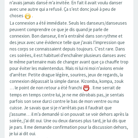
n’avais jamais dansé m’a invitée. En fait il avait voulu danser
avec une autre qui a refusé. Ça s’est donc joué à peu de
choses
.
La connexion a été immédiate. Seuls les danseurs/danseuses
peuvent comprendre ce que je dis quand je parle de
connexion. Bon danseur, il m’a entraîné dans son rythme et
des jeux avec une évidence telle que j’avais l’impression que
nos corps se connaissaient depuis toujours. C'est rare. Dans
ces soirées, il est habituel d’enchaîner plusieurs danses avec
le même partenaire mais de changer avant que ça chauffe trop
pour éviter les malentendus. Mais ni lui ni moi n’avions envie
d’arrêter. Petite drague légère, sourires, jeux de regards, la
connexion dépassait la simple danse. Kizomba, kompa, zouk
… le point de non retour a été franchi
. Il me serrait de
temps en temps contre lui, je ne me dérobais pas, je sentais
parfois son sexe durci contre le bas de mon ventre ou ma
cuisse. Je savais que si je n’arrêtais pas il faudrait que
j’assume… il m’a demandé si on pouvait se voir dehors après la
soirée, j’ai dit oui. Une ou deux danses plus tard, je lui dis que
je pars. Il me demande confirmation pour la discussion dehors,
je lui ai dit oui.