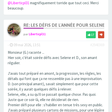
@Liberticpl31
magnifiquement torride que tout ceci. Merci
beaucoup.
RE: LES DÉFIS DE L'ANNÉE POUR SELENE
par
Liberticpl31
17
-
09 mai 2026, 13:51
#2940369
Monsieur (G.) raconte ...
Hier soir, c'était soirée défis avec Selene et D., son amant
régulier.
J'avais tout préparé en amont, la progression, les règles, les
détails qui font que ça ne ressemble pas à une improvisation.
D. (son principal amant), savait simplement que pour cette
soirée, il y aurait quelques défis à relever.
Selene, elle, a su qu'il se passait quelque chose. Pas quoi.
Juste que ce soir-là, elle ne déciderait de rien.
Premier défi pour elle : s'habiller en tenue très sexy en public.
J'avais préparé plusieurs cartons de missions, pour une légère