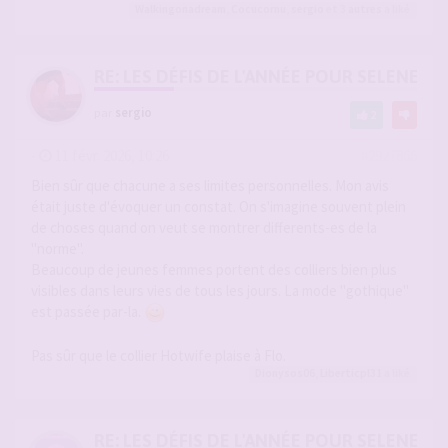
Walkingonadream
,
Cocucornu
,
sergio
et 3
autres
a liké
RE: LES DÉFIS DE L'ANNÉE POUR SELENE
par
sergio
2
-
11 févr. 2026, 10:26
#2927866
Bien sûr que chacune a ses limites personnelles. Mon avis
était juste d'évoquer un constat. On s'imagine souvent plein
de choses quand on veut se montrer differents-es de la
"norme".
Beaucoup de jeunes femmes portent des colliers bien plus
visibles dans leurs vies de tous les jours. La mode "gothique"
est passée par-la.
Pas sûr que le collier Hotwife plaise à Flo.
Dionysos06
,
Liberticpl31
a liké
RE: LES DÉFIS DE L'ANNÉE POUR SELENE