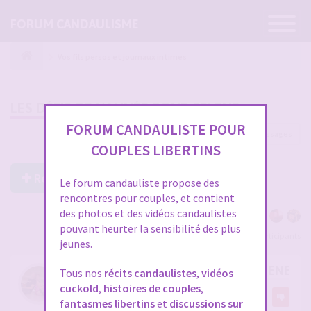
Ouvrir
FORUM CANDAULISME
la
navigatio
Vos fils persos et journaux intimes
LES DÉFIS DE L'ANNÉE POUR SELENE
FORUM CANDAULISTE POUR
107 messages
1
2
3
4
COUPLES LIBERTINS
Répondre à ce post
Le forum candauliste propose des
rencontres pour couples, et contient
des photos et des vidéos candaulistes
pouvant heurter la sensibilité des plus
Voir tous les participants
jeunes.
RE: LES DÉFIS DE L'ANNÉE POUR SELENE
Tous nos
récits candaulistes
,
vidéos
cuckold
,
histoires de couples
,
par
Liberticpl31
6
fantasmes libertins
et
discussions sur