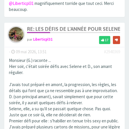
@Liberticpl31
magnifiquement torride que tout ceci. Merci
beaucoup.
RE: LES DÉFIS DE L'ANNÉE POUR SELENE
par
Liberticpl31
17
-
09 mai 2026, 13:51
#2940369
Monsieur (G.) raconte ...
Hier soir, c'était soirée défis avec Selene et D., son amant
régulier.
J'avais tout préparé en amont, la progression, les règles, les
détails qui font que ça ne ressemble pas à une improvisation.
D. (son principal amant), savait simplement que pour cette
soirée, il y aurait quelques défis à relever.
Selene, elle, a su qu'il se passait quelque chose. Pas quoi.
Juste que ce soir-là, elle ne déciderait de rien.
Premier défi pour elle : s'habiller en tenue très sexy en public.
J'avais préparé plusieurs cartons de missions, pour une légère