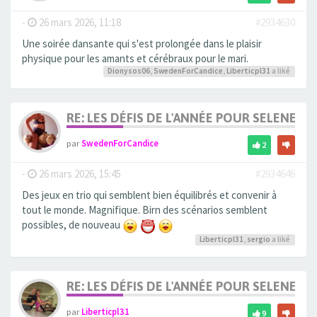
-
26 mars 2026, 11:18
#2934630
Une soirée dansante qui s'est prolongée dans le plaisir
physique pour les amants et cérébraux pour le mari.
Dionysos06
,
SwedenForCandice
,
Liberticpl31
a liké
RE: LES DÉFIS DE L'ANNÉE POUR SELENE
par
SwedenForCandice
2
-
26 mars 2026, 15:45
#2934646
Des jeux en trio qui semblent bien équilibrés et convenir à
tout le monde. Magnifique. Birn des scénarios semblent
possibles, de nouveau
Liberticpl31
,
sergio
a liké
RE: LES DÉFIS DE L'ANNÉE POUR SELENE
par
Liberticpl31
9