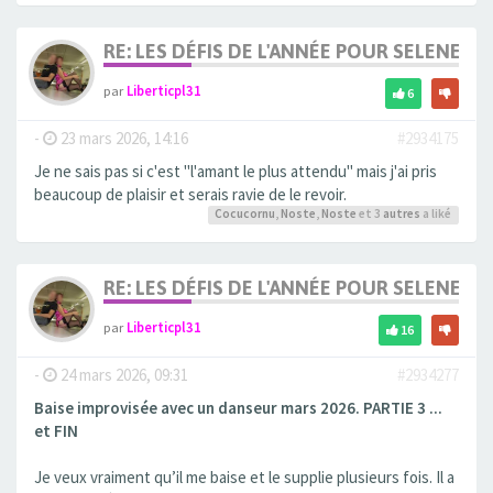
RE: LES DÉFIS DE L'ANNÉE POUR SELENE
par
Liberticpl31
6
-
23 mars 2026, 14:16
#2934175
Je ne sais pas si c'est "l'amant le plus attendu" mais j'ai pris
beaucoup de plaisir et serais ravie de le revoir.
Cocucornu
,
Noste
,
Noste
et 3
autres
a liké
RE: LES DÉFIS DE L'ANNÉE POUR SELENE
par
Liberticpl31
16
-
24 mars 2026, 09:31
#2934277
Baise improvisée avec un danseur mars 2026. PARTIE 3 ...
et FIN
Je veux vraiment qu’il me baise et le supplie plusieurs fois. Il a