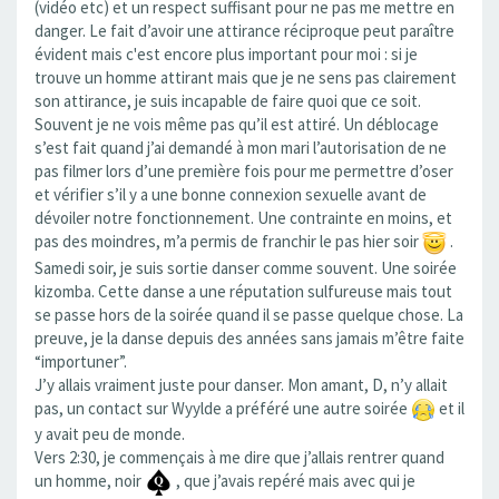
(vidéo etc) et un respect suffisant pour ne pas me mettre en
danger. Le fait d’avoir une attirance réciproque peut paraître
évident mais c'est encore plus important pour moi : si je
trouve un homme attirant mais que je ne sens pas clairement
son attirance, je suis incapable de faire quoi que ce soit.
Souvent je ne vois même pas qu’il est attiré. Un déblocage
s’est fait quand j’ai demandé à mon mari l’autorisation de ne
pas filmer lors d’une première fois pour me permettre d’oser
et vérifier s’il y a une bonne connexion sexuelle avant de
dévoiler notre fonctionnement. Une contrainte en moins, et
pas des moindres, m’a permis de franchir le pas hier soir
.
Samedi soir, je suis sortie danser comme souvent. Une soirée
kizomba. Cette danse a une réputation sulfureuse mais tout
se passe hors de la soirée quand il se passe quelque chose. La
preuve, je la danse depuis des années sans jamais m’être faite
“importuner”.
J’y allais vraiment juste pour danser. Mon amant, D, n’y allait
pas, un contact sur Wyylde a préféré une autre soirée
et il
y avait peu de monde.
Vers 2:30, je commençais à me dire que j’allais rentrer quand
un homme, noir
, que j’avais repéré mais avec qui je