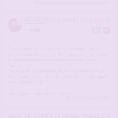
Walkingonadream
,
Cocucornu
,
sergio
et 3
autres
a liké
RE: LES DÉFIS DE L'ANNÉE POUR SELENE
par
sergio
2
-
11 févr. 2026, 10:26
#2927866
Bien sûr que chacune a ses limites personnelles. Mon avis
était juste d'évoquer un constat. On s'imagine souvent plein
de choses quand on veut se montrer differents-es de la
"norme".
Beaucoup de jeunes femmes portent des colliers bien plus
visibles dans leurs vies de tous les jours. La mode "gothique"
est passée par-la.
Pas sûr que le collier Hotwife plaise à Flo.
Dionysos06
,
Liberticpl31
a liké
RE: LES DÉFIS DE L'ANNÉE POUR SELENE