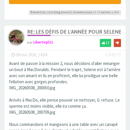
Ranxetrox
,
stockingslover2
,
hommessexy
et 14
autres
a liké
RE: LES DÉFIS DE L'ANNÉE POUR SELENE
par
Liberticpl31
17
-
09 mai 2026, 14:04
#2940371
Avant de passer à la mission 2, nous décidons d'aller mmanger
un bout à MacDonalds. Pendant le trajet, Selene est à l'arrière
avec son amant et ils en profitent, elle lui prodigue une belle
fellation avec gorges profondes.
IMG_20260508_200050.jpg
Arrivés à MacDo, elle pense pouvoir se nettoyer, G. refuse. Le
sperme est moins visible, elle ira comme ça.
IMG_20260508_200709.jpg
Nous commandons et mangeons à une table avec un canapé