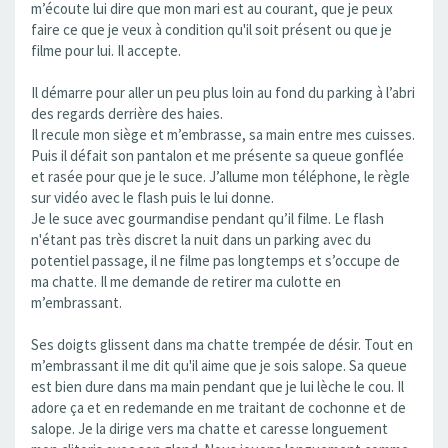
m’écoute lui dire que mon mari est au courant, que je peux
faire ce que je veux à condition qu'il soit présent ou que je
filme pour lui. Il accepte.
Il démarre pour aller un peu plus loin au fond du parking à l’abri
des regards derrière des haies.
Il recule mon siège et m’embrasse, sa main entre mes cuisses.
Puis il défait son pantalon et me présente sa queue gonflée
et rasée pour que je le suce. J’allume mon téléphone, le règle
sur vidéo avec le flash puis le lui donne.
Je le suce avec gourmandise pendant qu’il filme. Le flash
n'étant pas très discret la nuit dans un parking avec du
potentiel passage, il ne filme pas longtemps et s’occupe de
ma chatte. Il me demande de retirer ma culotte en
m’embrassant.
Ses doigts glissent dans ma chatte trempée de désir. Tout en
m’embrassant il me dit qu'il aime que je sois salope. Sa queue
est bien dure dans ma main pendant que je lui lèche le cou. Il
adore ça et en redemande en me traitant de cochonne et de
salope. Je la dirige vers ma chatte et caresse longuement