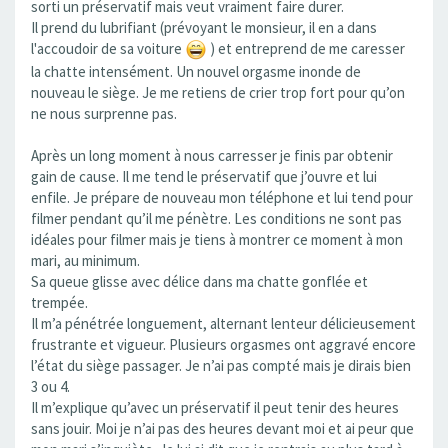
sorti un préservatif mais veut vraiment faire durer.
Il prend du lubrifiant (prévoyant le monsieur, il en a dans
l'accoudoir de sa voiture
) et entreprend de me caresser
la chatte intensément. Un nouvel orgasme inonde de
nouveau le siège. Je me retiens de crier trop fort pour qu’on
ne nous surprenne pas.
Après un long moment à nous carresser je finis par obtenir
gain de cause. Il me tend le préservatif que j’ouvre et lui
enfile. Je prépare de nouveau mon téléphone et lui tend pour
filmer pendant qu’il me pénètre. Les conditions ne sont pas
idéales pour filmer mais je tiens à montrer ce moment à mon
mari, au minimum.
Sa queue glisse avec délice dans ma chatte gonflée et
trempée.
Il m’a pénétrée longuement, alternant lenteur délicieusement
frustrante et vigueur. Plusieurs orgasmes ont aggravé encore
l’état du siège passager. Je n’ai pas compté mais je dirais bien
3 ou 4.
Il m’explique qu’avec un préservatif il peut tenir des heures
sans jouir. Moi je n’ai pas des heures devant moi et ai peur que