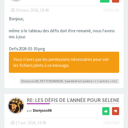
-
30 mars 2026, 18:46
#2935100
Bonjour,
même si le tableau des défis doit être remanié, nous l'avons
mis à jour.
Defis2026-03-30.png
Vous n’avez pas les permissions nécessaires pour voir
les fichiers joints à ce message.
Dionysos06
,
PETITBONHEUR
,
SwedenForCandice
et 6
autres
a liké
RE: LES DÉFIS DE L'ANNÉE POUR SELENE
par
Dionysos06
-
17 avr. 2026, 19:45
#2937269