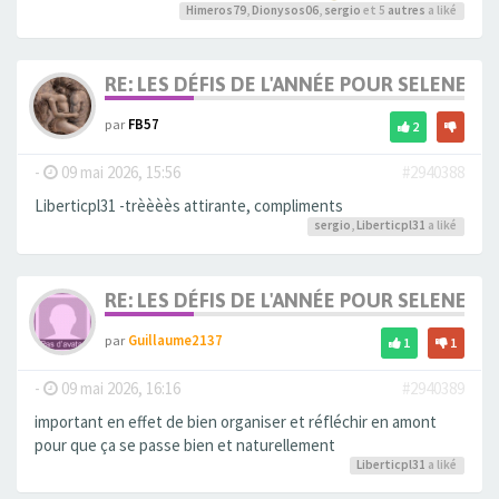
Himeros79
,
Dionysos06
,
sergio
et 5
autres
a liké
RE: LES DÉFIS DE L'ANNÉE POUR SELENE
par
FB57
2
-
09 mai 2026, 15:56
#2940388
Liberticpl31 -trèèèès attirante, compliments
sergio
,
Liberticpl31
a liké
RE: LES DÉFIS DE L'ANNÉE POUR SELENE
par
Guillaume2137
1
1
-
09 mai 2026, 16:16
#2940389
important en effet de bien organiser et réfléchir en amont
pour que ça se passe bien et naturellement
Liberticpl31
a liké