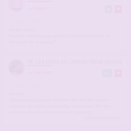
par
Pingw75
-
11 févr. 2026, 14:43
#2927928
Bonjour à tous
Pourriez vous nous partager si il y a de l’avancement sur
l’évolution de ce tableau ?
RE: LES DÉFIS DE L'ANNÉE POUR SELENE
par
Liberticpl31
2
-
12 févr. 2026, 08:12
#2928118
Bonjour,
Depuis la mise à jour de lundi non. Mon mari doit encore
visionner des vidéos pour vérifier. Il y aura peut être des
points en plus. Mais rien de plus en 3 jours
Cocucornu
,
sergio
a liké