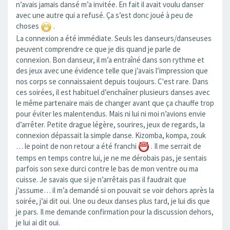
n’avais jamais dansé m’a invitée. En fait il avait voulu danser
avec une autre qui a refusé. Ça s’est donc joué à peu de
choses
.
La connexion a été immédiate. Seuls les danseurs/danseuses
peuvent comprendre ce que je dis quand je parle de
connexion. Bon danseur, il m’a entraîné dans son rythme et
des jeux avec une évidence telle que j’avais l’impression que
nos corps se connaissaient depuis toujours. C'est rare. Dans
ces soirées, il est habituel d’enchaîner plusieurs danses avec
le même partenaire mais de changer avant que ça chauffe trop
pour éviter les malentendus. Mais ni lui ni moi n’avions envie
d’arrêter. Petite drague légère, sourires, jeux de regards, la
connexion dépassait la simple danse. Kizomba, kompa, zouk
… le point de non retour a été franchi
. Il me serrait de
temps en temps contre lui, je ne me dérobais pas, je sentais
parfois son sexe durci contre le bas de mon ventre ou ma
cuisse. Je savais que si je n’arrêtais pas il faudrait que
j’assume… il m’a demandé si on pouvait se voir dehors après la
soirée, j’ai dit oui. Une ou deux danses plus tard, je lui dis que
je pars. Il me demande confirmation pour la discussion dehors,
je lui ai dit oui.