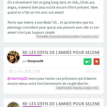
On a récemment fait un gang bang dans un club, j'étais aux
anges, vraiment bien plus excité encore d'être présent. Idem
quand on a fait un trio avec son amant.
Reste que Selene a une libido^10.... et qu'attendre que les
plannings coïncident pour que je sois présent avec elle et son
amant n'est pas toujours simple.
Toto059
,
Cocucornu
,
Dionysos06
et 5
autres
a liké
RE: LES DÉFIS DE L'ANNÉE POUR SELENE
par
Dionysos06
3
-
12 févr. 2026, 15:05
#2928219
@Liberticpl31
merci pour toutes ces précisions qui éclairent
encore mieux votre fonctionnement de couple libertin.
Liberticpl31
,
frenchy
,
sergio
a liké
RE: LES DÉFIS DE L'ANNÉE POUR SELENE