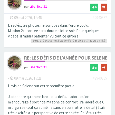
par
Liberticpl31
6
-
09 mai 2026, 14:46
#2940382
Désolés, les photos ne sont pas dans l'ordre voulu.
Mission 2 racontée sans doute d'ici ce soir. Pour quelques
vidéos, il faudra patienter vu tout ce qu'on a !
sergio
,
Cocucornu
,
SwedenForCandice
et 3
autres
a liké
RE: LES DÉFIS DE L'ANNÉE POUR SELENE
par
Liberticpl31
8
-
09 mai 2026, 15:21
#2940385
L'avis de Selene sur cette première partie.
J'adoooore qu'on me lance des défis. J'adore qu'on
m'encourage à sortir de ma zone de confort. J'ai adoré que G.
m'organise tout ça et même sans en connaître le détail j'étais
très excitée à la perspective de cette soirée. Et j'étais très