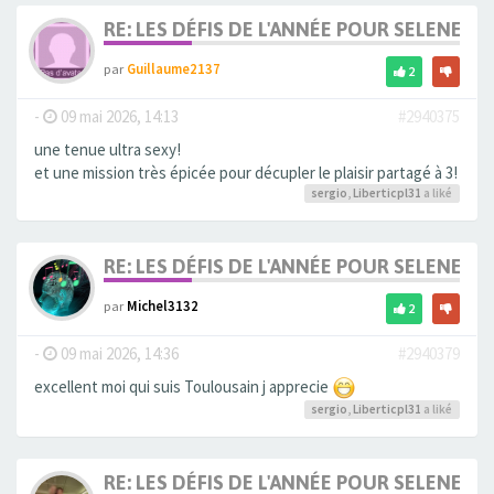
RE: LES DÉFIS DE L'ANNÉE POUR SELENE
par
Guillaume2137
2
-
09 mai 2026, 14:13
#2940375
une tenue ultra sexy!
et une mission très épicée pour décupler le plaisir partagé à 3!
sergio
,
Liberticpl31
a liké
RE: LES DÉFIS DE L'ANNÉE POUR SELENE
par
Michel3132
2
-
09 mai 2026, 14:36
#2940379
excellent moi qui suis Toulousain j apprecie
sergio
,
Liberticpl31
a liké
RE: LES DÉFIS DE L'ANNÉE POUR SELENE