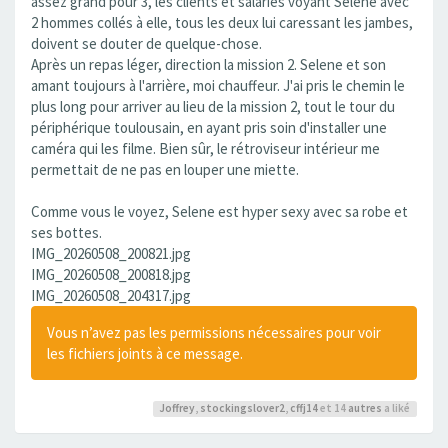
assez grand pour 3, les clients et salariés voyant Selene avec
2 hommes collés à elle, tous les deux lui caressant les jambes,
doivent se douter de quelque-chose.
Après un repas léger, direction la mission 2. Selene et son
amant toujours à l'arrière, moi chauffeur. J'ai pris le chemin le
plus long pour arriver au lieu de la mission 2, tout le tour du
périphérique toulousain, en ayant pris soin d'installer une
caméra qui les filme. Bien sûr, le rétroviseur intérieur me
permettait de ne pas en louper une miette.
Comme vous le voyez, Selene est hyper sexy avec sa robe et
ses bottes.
IMG_20260508_200821.jpg
IMG_20260508_200818.jpg
IMG_20260508_204317.jpg
Vous n’avez pas les permissions nécessaires pour voir
les fichiers joints à ce message.
Joffrey
,
stockingslover2
,
cffj14
et 14
autres
a liké