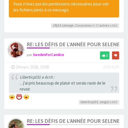
Vous n’avez pas les permissions nécessaires pour voir
les fichiers joints à ce message.
cffj14
,
Lelonge
,
Cocucornu
et 13
autres
a liké
RE: LES DÉFIS DE L'ANNÉE POUR SELENE
par
SwedenForCandice
2
-
24 mars 2026, 10:00
#2934280
Liberticpl31 a écrit :
... j'ai pris beaucoup de plaisir et serais ravie de le
revoir.
Liberticpl31
,
sergio
a liké
RE: LES DÉFIS DE L'ANNÉE POUR SELENE