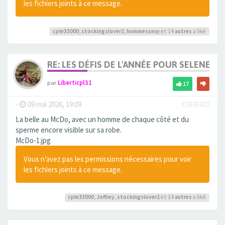
les fichiers joints à ce message.
cple33000
,
stockingslover2
,
hommessexy
et 14
autres
a liké
RE: LES DÉFIS DE L'ANNÉE POUR SELENE
par
Liberticpl31
17
-
09 mai 2026, 19:09
#2940410
La belle au McDo, avec un homme de chaque côté et du
sperme encore visible sur sa robe.
McDo-1.jpg
Vous n’avez pas les permissions nécessaires pour voir
les fichiers joints à ce message.
cple33000
,
Joffrey
,
stockingslover2
et 14
autres
a liké