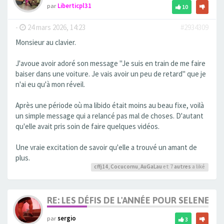
par
Liberticpl31
10
-
24 mars 2026, 14:23
#2934309
Monsieur au clavier.
J'avoue avoir adoré son message "Je suis en train de me faire
baiser dans une voiture. Je vais avoir un peu de retard" que je
n'ai eu qu'à mon réveil.
Après une période où ma libido était moins au beau fixe, voilà
un simple message qui a relancé pas mal de choses. D'autant
qu'elle avait pris soin de faire quelques vidéos.
Une vraie excitation de savoir qu'elle a trouvé un amant de
plus.
cffj14
,
Cocucornu
,
AuGaLau
et 7
autres
a liké
RE: LES DÉFIS DE L'ANNÉE POUR SELENE
par
sergio
3