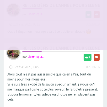
RE: LES DÉFIS DE L'ANNÉE POUR SELENE
par
Liberticpl31
-
12 févr. 2026, 08:13
#2928119
Oups ! Bug, mon message avait été publié en double
RE: LES DÉFIS DE L'ANNÉE POUR SELENE
par
Liberticpl31
8
-
12 févr. 2026, 14:53
#2928216
Alors tout n'est pas aussi simple que ça en a l'air, tout du
moins pour moi (monsieur).
Si je suis très excité de la savoir avec un amant, j'avoue qu'il
me manque parfois le côté plus voyeur, le fait d'être présent.
Et pour le moment, les vidéos ou photos ne remplacent pas
cela.