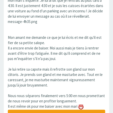
mon mari s’inquiète. Je lui ai dit que je rentrais au plus tard à
4:30. Il est justement 4:30 et je suis les cuisses écartées dans
une voiture au fond d’un parking avec un inconnu ! Je décide
de lui envoyer un message au cas où il se réveillerait.
message-4h35.png
Mon amant me demande ce que je lui écris et me dit qu'il est
fier de sa petite salope.
Il a encore envie de baiser. Moi aussi mais je tiens à rentrer
avant d’être trop fatiguée. Il me dit qu'il comprend et de ne
pas m’inquiéter s’il n’a pas joui.
Je lui retire sa capote mais il refrotte son gland sur mon
clitoris. Je prends son gland et me masturbe avec. Tout en le
caressant, je me masturbe maintenant vigoureusement
jusqu'à jouir bruyamment.
Nous nous séparons finalement vers 5:00 en nous promettant
de nous revoir pour en profiter longuement.
Il est même ok pour me baiser avec mon mari