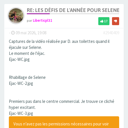
RE: LES DÉFIS DE L'ANNÉE POUR SELENE
par
Liberticpl31
17
-
09 mai 2026, 19:08
#2940409
Captures de la vidéo réalisée par D. aux toilettes quand il
éjacule sur Selene.
Le moment de l'éjac.
Ejac-WC.jpg
Rhabillage de Selene
Ejac-WC-2.jpg
Premiers pas dans le centre commercial. Je trouve ce cliché
hyper excitant.
Ejac-WC-3.jpg
Vous n’avez pas les permissions nécessaires pour voir