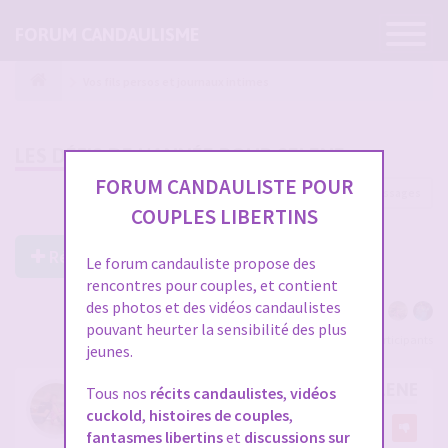
Ouvrir
FORUM CANDAULISME
la
navigatio
Vos fils persos et journaux intimes
LES DÉFIS DE L'ANNÉE POUR SELENE
FORUM CANDAULISTE POUR
107 messages
1
2
3
4
COUPLES LIBERTINS
Répondre à ce post
Le forum candauliste propose des
rencontres pour couples, et contient
des photos et des vidéos candaulistes
pouvant heurter la sensibilité des plus
Voir tous les participants
jeunes.
RE: LES DÉFIS DE L'ANNÉE POUR SELENE
Tous nos
récits candaulistes
,
vidéos
cuckold
,
histoires de couples
,
par
Liberticpl31
6
fantasmes libertins
et
discussions sur