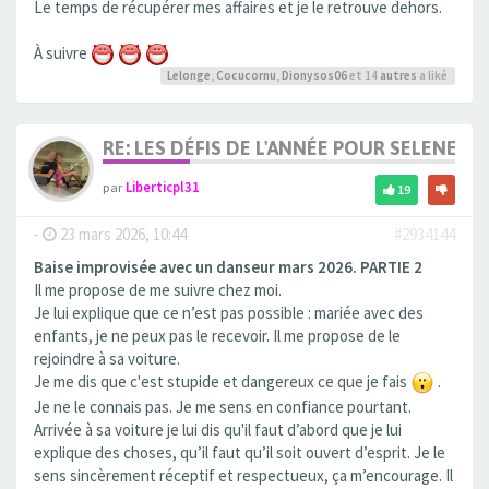
Le temps de récupérer mes affaires et je le retrouve dehors.
À suivre
Lelonge
,
Cocucornu
,
Dionysos06
et 14
autres
a liké
RE: LES DÉFIS DE L'ANNÉE POUR SELENE
par
Liberticpl31
19
-
23 mars 2026, 10:44
#2934144
Baise improvisée avec un danseur mars 2026. PARTIE 2
Il me propose de me suivre chez moi.
Je lui explique que ce n’est pas possible : mariée avec des
enfants, je ne peux pas le recevoir. Il me propose de le
rejoindre à sa voiture.
Je me dis que c'est stupide et dangereux ce que je fais
.
Je ne le connais pas. Je me sens en confiance pourtant.
Arrivée à sa voiture je lui dis qu'il faut d’abord que je lui
explique des choses, qu’il faut qu’il soit ouvert d’esprit. Je le
sens sincèrement réceptif et respectueux, ça m’encourage. Il