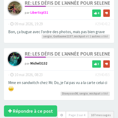
RE: LES DÉFIS DE L'ANNÉE POUR SELENE
par
Liberticpl31
4
-
09 mai 2026, 19:29
#2940412
Bon, ça bugue avec l'ordre des photos, mais pas bien grave
sergio
,
Guillaume2137
,
michpat
et 1
autres
a liké
RE: LES DÉFIS DE L'ANNÉE POUR SELENE
par
Michel3132
3
-
10 mai 2026, 08:23
#2940455
Mme en sandwitch chez Mc Do, je l'ai pas vu a la carte celui ci
Dionysos06
,
sergio
,
michpat
a liké
Répondre à ce post
Page
2
sur
4
107 messages