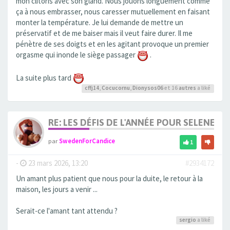
mon clitoris avec son gland. Nous jouons longuement comme
ça à nous embrasser, nous caresser mutuellement en faisant
monter la température. Je lui demande de mettre un
préservatif et de me baiser mais il veut faire durer. Il me
pénètre de ses doigts et en les agitant provoque un premier
orgasme qui inonde le siège passager
.
La suite plus tard
cffj14
,
Cocucornu
,
Dionysos06
et 16
autres
a liké
RE: LES DÉFIS DE L'ANNÉE POUR SELENE
par
SwedenForCandice
1
-
23 mars 2026, 13:20
#2934172
Un amant plus patient que nous pour la duite, le retour à la
maison, les jours a venir ...
Serait-ce l'amant tant attendu ?
sergio
a liké