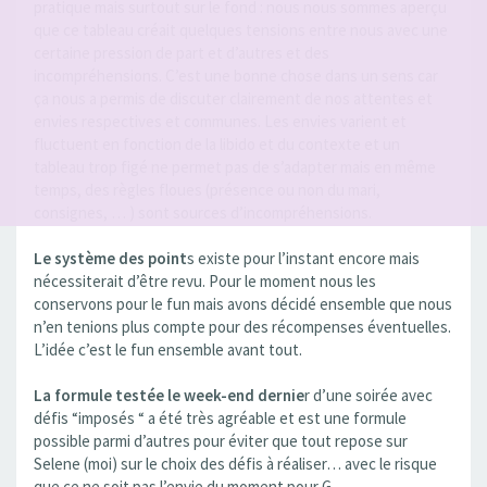
pratique mais surtout sur le fond : nous nous sommes aperçu
que ce tableau créait quelques tensions entre nous avec une
certaine pression de part et d’autres et des
incompréhensions. C’est une bonne chose dans un sens car
ça nous a permis de discuter clairement de nos attentes et
envies respectives et communes. Les envies varient et
fluctuent en fonction de la libido et du contexte et un
tableau trop figé ne permet pas de s’adapter mais en même
temps, des règles floues (présence ou non du mari,
consignes, … ) sont sources d’incompréhensions.
Le système des point
s existe pour l’instant encore mais
nécessiterait d’être revu. Pour le moment nous les
conservons pour le fun mais avons décidé ensemble que nous
n’en tenions plus compte pour des récompenses éventuelles.
L’idée c’est le fun ensemble avant tout.
La formule testée le week-end dernie
r d’une soirée avec
défis “imposés “ a été très agréable et est une formule
possible parmi d’autres pour éviter que tout repose sur
Selene (moi) sur le choix des défis à réaliser… avec le risque
que ce ne soit pas l’envie du moment pour G.