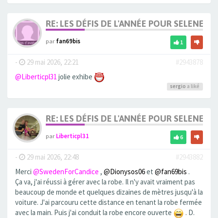
RE: LES DÉFIS DE L'ANNÉE POUR SELENE
par
fan69bis
1
-
29 mai 2026, 22:21
#2943878
@Liberticpl31
jolie exhibe
sergio
a liké
RE: LES DÉFIS DE L'ANNÉE POUR SELENE
par
Liberticpl31
6
-
29 mai 2026, 22:48
#2943882
Merci
@SwedenForCandice
,
@Dionysos06
et
@fan69bis
.
Ça va, j'ai réussi à gérer avec la robe. Il n'y avait vraiment pas
beaucoup de monde et quelques dizaines de mètres jusqu'à la
voiture. J'ai parcouru cette distance en tenant la robe fermée
avec la main. Puis j'ai conduit la robe encore ouverte
. D.