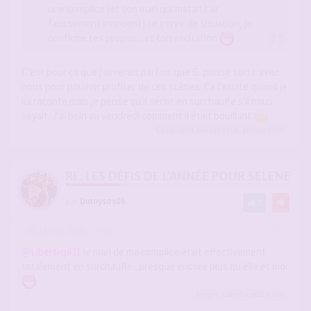
une complice (et son mari qui matait l'air
faussement innocent) ce genre de situation, je
confirme tes propos... et ton excitation
C'est pour ça que j'aimerais parfois que G. puisse sortir avec
nous pour pouvoir profiter de ces scènes. Ca l'excite quand je
lui raconte mais je pense qu'il serait en surchauffe s'il nous
voyait. J'ai bein vu vendredi comment il était bouillant
Cocucornu
,
Dionysos06
,
sergio
a liké
RE: LES DÉFIS DE L'ANNÉE POUR SELENE
par
Dionysos06
2
-
11 mai 2026, 19:55
#2940817
@Liberticpl31
le mari de ma complice était effectivement
totalement en surchauffe...presque encore plus qu'elle et moi
sergio
,
Liberticpl31
a liké