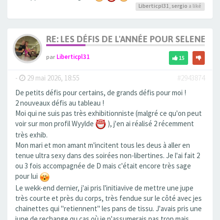
Liberticpl31
,
sergio
a liké
RE: LES DÉFIS DE L'ANNÉE POUR SELENE
par
Liberticpl31
15
-
29 mai 2026, 18:55
#2943874
De petits défis pour certains, de grands défis pour moi !
2 nouveaux défis au tableau !
Moi qui ne suis pas très exhibitionniste (malgré ce qu'on peut
voir sur mon profil Wyylde
), j'en ai réalisé 2 récemment
très exhib.
Mon mari et mon amant m'incitent tous les deus à aller en
tenue ultra sexy dans des soirées non-libertines. Je l'ai fait 2
ou 3 fois accompagnée de D mais c'était encore très sage
pour lui
Le wekk-end dernier, j'ai pris l'initiavive de mettre une jupe
très courte et près du corps, très fendue sur le côté avec jes
chainettes qui "retiennent" les pans de tissu. J'avais pris une
jupe de rechange qu cas où je n'assumerais pas trop mais