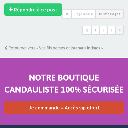
Répondre à ce post
Page
4
sur
4
107 messages
1
2
3
4
Retourner vers « Vos fils persos et journaux intimes »
NOTRE BOUTIQUE
CANDAULISTE 100% SÉCURISÉE
Je commande = Accès vip offert