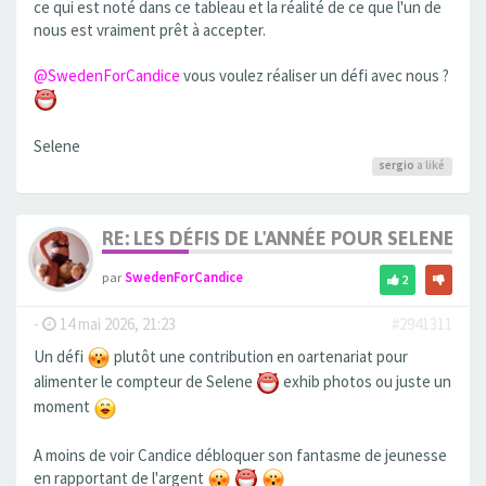
ce qui est noté dans ce tableau et la réalité de ce que l'un de
nous est vraiment prêt à accepter.
@SwedenForCandice
vous voulez réaliser un défi avec nous ?
Selene
sergio
a liké
RE: LES DÉFIS DE L'ANNÉE POUR SELENE
par
SwedenForCandice
2
-
14 mai 2026, 21:23
#2941311
Un défi
plutôt une contribution en oartenariat pour
alimenter le compteur de Selene
exhib photos ou juste un
moment
A moins de voir Candice débloquer son fantasme de jeunesse
en rapportant de l'argent