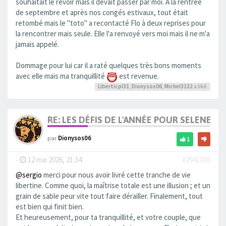
souhaitait le revoir mais il devait passer par moi. À la rentrée
de septembre et après nos congés estivaux, tout était
retombé mais le "toto" a recontacté Flo à deux reprises pour
la rencontrer mais seule. Elle l'a renvoyé vers moi mais il ne m'a
jamais appelé.
Dommage pour lui car il a raté quelques très bons moments
avec elle mais ma tranquillité
est revenue.
Liberticpl31
,
Dionysos06
,
Michel3132
a liké
RE: LES DÉFIS DE L'ANNÉE POUR SELENE
par
Dionysos06
1
-
12 mai 2026, 21:34
#2941006
@sergio
merci pour nous avoir livré cette tranche de vie
libertine. Comme quoi, la maîtrise totale est une illusion ; et un
grain de sable peur vite tout faire dérailler. Finalement, tout
est bien qui finit bien.
Et heureusement, pour ta tranquillité, et votre couple, que