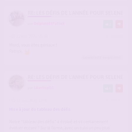
RE: LES DÉFIS DE L'ANNÉE POUR SELENE
par
DelphineEtPatrick
2
-
12 mai 2026, 00:03
#2940840
Merci, vous êtes géniaux !
Patrick.
Liberticpl31
,
sergio
a liké
RE: LES DÉFIS DE L'ANNÉE POUR SELENE
par
Liberticpl31
5
-
12 mai 2026, 13:47
#2940937
Mise à jour du tableau des défis
Notre “tableau des défis” a évolué et va certainement
évoluer encore ? Sur la forme, avec un suivi un peu plus