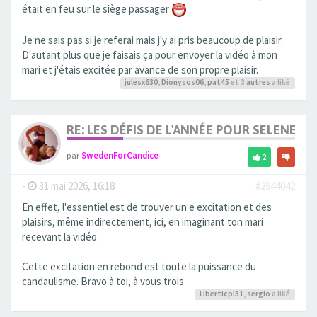
était en feu sur le siège passager
Je ne sais pas si je referai mais j'y ai pris beaucoup de plaisir.
D'autant plus que je faisais ça pour envoyer la vidéo à mon
mari et j'étais excitée par avance de son propre plaisir.
julesx630
,
Dionysos06
,
pat45
et 3
autres
a liké
RE: LES DÉFIS DE L'ANNÉE POUR SELENE
par
SwedenForCandice
2
-
31 mai 2026, 16:18
#2944042
En effet, l'essentiel est de trouver un e excitation et des
plaisirs, même indirectement, ici, en imaginant ton mari
recevant la vidéo.
Cette excitation en rebond est toute la puissance du
candaulisme. Bravo à toi, à vous trois
Liberticpl31
,
sergio
a liké