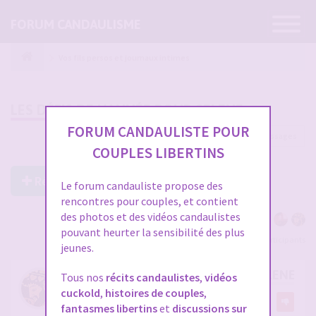
Ouvrir
FORUM CANDAULISME
la
navigatio
Vos fils persos et journaux intimes
LES DÉFIS DE L'ANNÉE POUR SELENE
FORUM CANDAULISTE POUR
107 messages
1
2
3
4
COUPLES LIBERTINS
Répondre à ce post
Le forum candauliste propose des
rencontres pour couples, et contient
des photos et des vidéos candaulistes
pouvant heurter la sensibilité des plus
Voir tous les participants
jeunes.
RE: LES DÉFIS DE L'ANNÉE POUR SELENE
Tous nos
récits candaulistes
,
vidéos
cuckold
,
histoires de couples
,
par
Dionysos06
2
fantasmes libertins
et
discussions sur