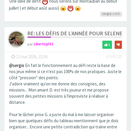
Une idée de défit
nous serons sur Montauban au début
juillet ( et début août aussi)
sergio
a liké
RE: LES DÉFIS DE L'ANNÉE POUR SELENE
par
Liberticpl31
1
-
12 mai 2026, 22:36
#2941020
@sergio
En fait le fonctionnement au défi reste la base de
nos jeux même si ce n'est pas 100% de nos pratiques. Juste le
côté "pression" des points.
J'adore vraiment qu'on me donne des consignes, des
missions... Mon amant D. est très joueur et me propose
souvent des petites missions à l'improviste à réaliser à
distance.
Pour le lâcher prise G. a juste du mal à me laisser organiser
bien que quelques défis du tableau mentionnent que je dois
organiser... Encore une petite contradiction qui traine entre