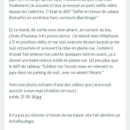
finalement j'ai assumé et leur ai envoyé un petit selfie vidéo
depuis les toilettes. C'était le défi "Selfie en tenue de salope
(hotwife) en extérieur hors contexte libertinage"
Et ce mardi, de sortie avec mon amant, en sortant du bar,
j'étais d'humeur très provocatrice. J'ai donné mon téléphone
à D en position vidéo et me suis avancée devant lui puis je me
suis retournée et ai ouvert la robe en pleine rue. Comme il
m'avait fait enlever ma culotte quelques mètres avant, ça a
donné une belel séance exhib en pleine rue. Un peu plus que
le défi du tableau "Exhiber tes fesses nues en relevant ta
jupe dans un parking de nuit, avec un amant filmant."
Voici une photo extraite d'une des vidéos que j'ai envoyé
ausstôt à mon mari (4 vidéos en tout) :
exhib-27-05-26.jpg
Il n'a pas pu résister à l'envie de me baiser vite fait derrière un
échaffaudage.