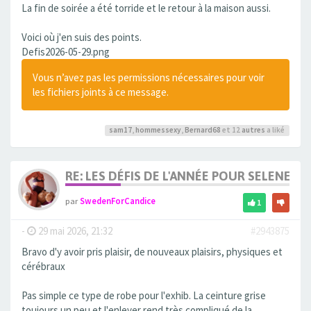
La fin de soirée a été torride et le retour à la maison aussi.
Voici où j'en suis des points.
Defis2026-05-29.png
Vous n’avez pas les permissions nécessaires pour voir
les fichiers joints à ce message.
sam17
,
hommessexy
,
Bernard68
et 12
autres
a liké
RE: LES DÉFIS DE L'ANNÉE POUR SELENE
par
SwedenForCandice
1
-
29 mai 2026, 21:32
#2943875
Bravo d'y avoir pris plaisir, de nouveaux plaisirs, physiques et
cérébraux
Pas simple ce type de robe pour l'exhib. La ceinture grise
toujours un peu et l'enlever rend très compliqué de la