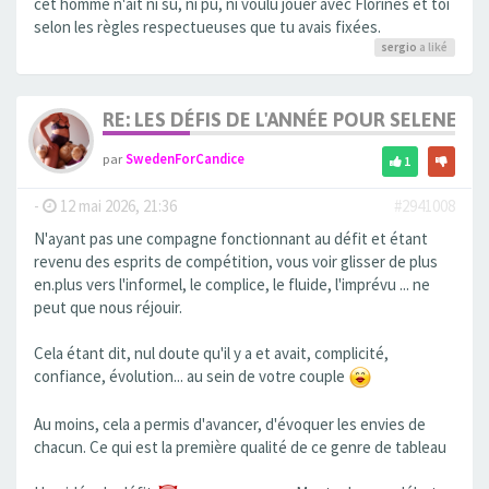
cet homme n'ait ni su, ni pu, ni voulu jouer avec Florines et toi
selon les règles respectueuses que tu avais fixées.
sergio
a liké
RE: LES DÉFIS DE L'ANNÉE POUR SELENE
par
SwedenForCandice
1
-
12 mai 2026, 21:36
#2941008
N'ayant pas une compagne fonctionnant au défit et étant
revenu des esprits de compétition, vous voir glisser de plus
en.plus vers l'informel, le complice, le fluide, l'imprévu ... ne
peut que nous réjouir.
Cela étant dit, nul doute qu'il y a et avait, complicité,
confiance, évolution... au sein de votre couple
Au moins, cela a permis d'avancer, d'évoquer les envies de
chacun. Ce qui est la première qualité de ce genre de tableau