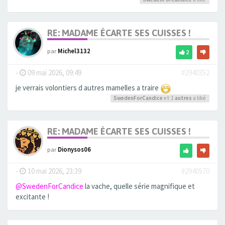
RE: MADAME ÉCARTE SES CUISSES !
par
Michel3132
2
-
09 mai 2026, 09:49
#2940352
je verrais volontiers d autres mamelles a traire
SwedenForCandice
et 1
autres
a liké
RE: MADAME ÉCARTE SES CUISSES !
par
Dionysos06
-
10 mai 2026, 23:39
#2940570
@SwedenForCandice
la vache, quelle série magnifique et
excitante !