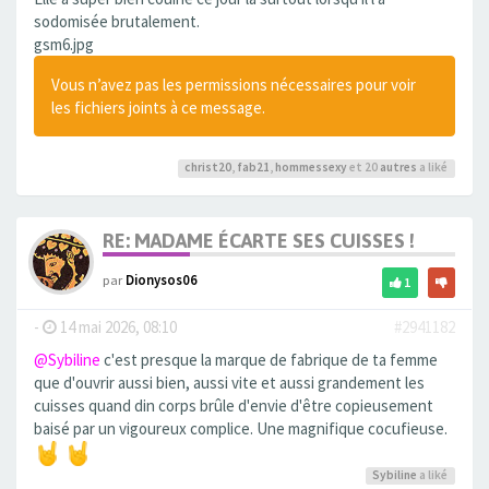
sodomisée brutalement.
gsm6.jpg
Vous n’avez pas les permissions nécessaires pour voir
les fichiers joints à ce message.
christ20
,
fab21
,
hommessexy
et 20
autres
a liké
RE: MADAME ÉCARTE SES CUISSES !
par
Dionysos06
1
-
14 mai 2026, 08:10
#2941182
@Sybiline
c'est presque la marque de fabrique de ta femme
que d'ouvrir aussi bien, aussi vite et aussi grandement les
cuisses quand din corps brûle d'envie d'être copieusement
baisé par un vigoureux complice. Une magnifique cocufieuse.
Sybiline
a liké