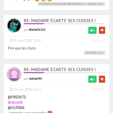
Ch75016
,
Dionysos06
,
Michel3132
et 1
autres
a liké
RE: MADAME ÉCARTE SES CUISSES !
par
Michel3132
1
-
01 mai 2026, 20:43
#2939184
Pire que les chats
Ch75016
a liké
RE: MADAME ÉCARTE SES CUISSES !
par
nulnul44
1
-
03 mai 2026, 16:27
#2939371
@FREDS72
@olival26
@Ch75016
J aimerais vous rejoindre