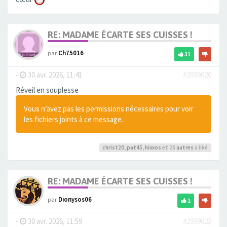
RE: MADAME ÉCARTE SES CUISSES !
par
Ch75016
31
-
30 avr. 2026, 11:41
#2939020
Réveil en souplesse
Vous n’avez pas les permissions nécessaires pour voir
les fichiers joints à ce message.
christ20
,
pat45
,
hixxos
et 28
autres
a liké
RE: MADAME ÉCARTE SES CUISSES !
par
Dionysos06
1
-
30 avr. 2026, 11:59
#2939022