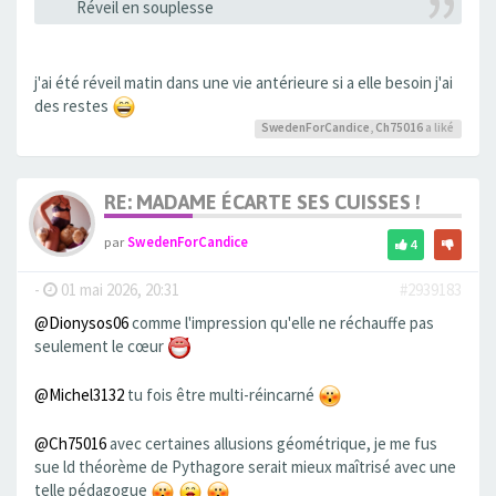
Réveil en souplesse
j'ai été réveil matin dans une vie antérieure si a elle besoin j'ai
des restes
SwedenForCandice
,
Ch75016
a liké
RE: MADAME ÉCARTE SES CUISSES !
par
SwedenForCandice
4
-
01 mai 2026, 20:31
#2939183
@Dionysos06
comme l'impression qu'elle ne réchauffe pas
seulement le cœur
@Michel3132
tu fois être multi-réincarné
@Ch75016
avec certaines allusions géométrique, je me fus
sue ld théorème de Pythagore serait mieux maîtrisé avec une
telle pédagogue