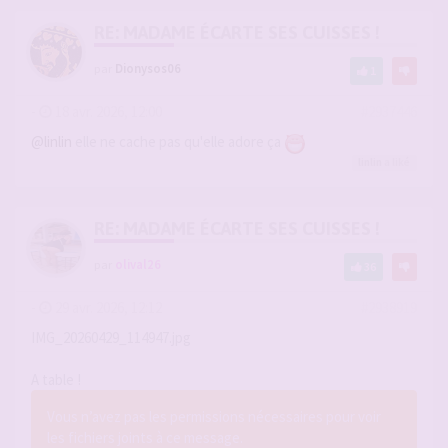
RE: MADAME ÉCARTE SES CUISSES !
par
Dionysos06
1
-
18 avr. 2026, 12:00
#2937446
@linlin
elle ne cache pas qu'elle adore ça
linlin
a liké
RE: MADAME ÉCARTE SES CUISSES !
par
olival26
36
-
29 avr. 2026, 12:12
#2938919
IMG_20260429_114947.jpg
A table !
Vous n’avez pas les permissions nécessaires pour voir
les fichiers joints à ce message.