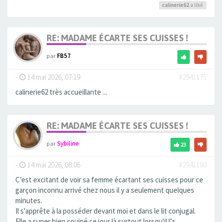
calinerie62
a liké
RE: MADAME ÉCARTE SES CUISSES !
par
FB57
-
14 mai 2026, 07:19
#2941175
calinerie62 très accueillante ...
RE: MADAME ÉCARTE SES CUISSES !
par
Sybiline
23
-
14 mai 2026, 08:06
#2941180
C’est excitant de voir sa femme écartant ses cuisses pour ce
garçon inconnu arrivé chez nous il y a seulement quelques
minutes.
Il s'apprête à la posséder devant moi et dans le lit conjugal.
Elle a super bien couiné ce jour là surtout lorsqu'il l’a