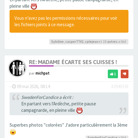
pleine ville
Vous n’avez pas les permissions nécessaires pour voir
les fichiers joints à ce message.
Sybiline
,
casper7742
,
cplejeux
et 18
autres
a liké
RE: MADAME ÉCARTE SES CUISSES !
par
michpat
1
-
09 mai 2026, 08:14
#2940343
SwedenForCandice a écrit :
En partant vers l'Ardèche, petite pause
campagnarde, en pleine ville
Superbes photos "colorées" J'adore particulièrement la 3ème
SwedenForCandice
a liké