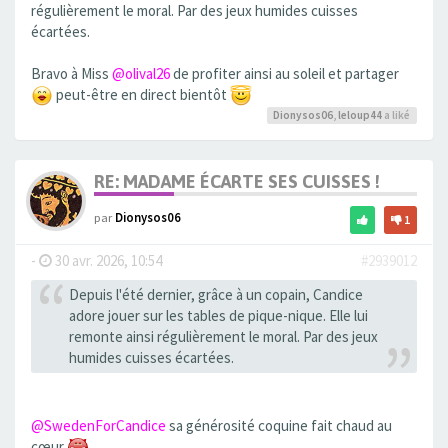
régulièrement le moral. Par des jeux humides cuisses
écartées.
Bravo à Miss
@olival26
de profiter ainsi au soleil et partager
peut-être en direct bientôt
Dionysos06
,
leloup44
a liké
RE: MADAME ÉCARTE SES CUISSES !
par
Dionysos06
1
-
30 avr. 2026, 10:54
#2939012
Depuis l'été dernier, grâce à un copain, Candice
adore jouer sur les tables de pique-nique. Elle lui
remonte ainsi régulièrement le moral. Par des jeux
humides cuisses écartées.
@SwedenForCandice
sa générosité coquine fait chaud au
cœur