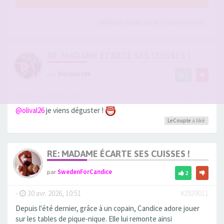
Phil91000
,
fab21
,
pat45
et 33
autres
a liké
RE: MADAME ÉCARTE SES CUISSES !
par
Dionysos06
1
-
29 avr. 2026, 12:16
#2938921
@olival26
je viens déguster !
LeCouple
a liké
RE: MADAME ÉCARTE SES CUISSES !
par
SwedenForCandice
2
-
30 avr. 2026, 10:51
#2939011
Depuis l'été dernier, grâce à un copain, Candice adore jouer
sur les tables de pique-nique. Elle lui remonte ainsi