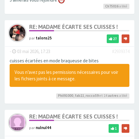
Ch75016
a liké
RE: MADAME ÉCARTE SES CUISSES !
par
talons25
27
-
03 mai 2026, 17:23
#2939374
cuisses écartées en mode braqueuse de bites
Vous n’avez pas les permissions nécessaires pour voir
les fichiers joints à ce message.
Phil91000
,
fab21
,
rocco59
et 24
autres
a liké
RE: MADAME ÉCARTE SES CUISSES !
par
nulnul44
1