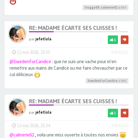
froggy69
,
calinerie62
a liké
RE: MADAME ÉCARTE SES CUISSES !
par
jefetlola
1
-
12 mai 2026, 23:33
#2941031
@SwedenForCandice
: que ne suis une vache pour m'en
remettre aux mains de Candice ou me faire chevaucher par ce
cul délicieux
SwedenForCandice
a liké
RE: MADAME ÉCARTE SES CUISSES !
par
jefetlola
1
-
12 mai 2026, 23:34
#2941033
@calinerie62
, voila une miss ouverte à toutes nos envies