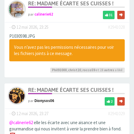
RE: MADAME ÉCARTE SES CUISSES !
par
calinerie62
31
-
12 mai 2026, 23:25
#2941028
P1030598.JPG
Vous n’avez pas les permissions nécessaires pour voir
les fichiers joints à ce message.
Phil91000
,
christ20
,
rocco59
et 28
autres
a liké
RE: MADAME ÉCARTE SES CUISSES !
par
Dionysos06
2
-
12 mai 2026, 23:27
#2941029
@calinerie62
elle les écarte avec une aisance et une
gourmandise qui nous invitent à venir la prendre bien à fond.