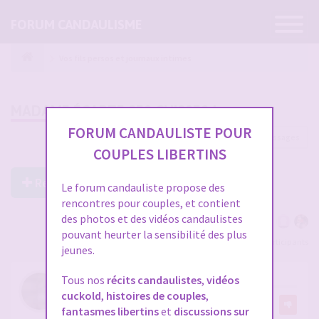
Ouvrir
FORUM CANDAULISME
la
navigatio
Vos fils persos et journaux intimes
MADAME ÉCARTE SES CUISSES !
FORUM CANDAULISTE POUR
135 messages
1
2
3
4
5
COUPLES LIBERTINS
Répondre à ce post
Le forum candauliste propose des
rencontres pour couples, et contient
des photos et des vidéos candaulistes
pouvant heurter la sensibilité des plus
Voir tous les participants
jeunes.
RE: MADAME ÉCARTE SES CUISSES !
Tous nos
récits candaulistes
,
vidéos
cuckold
,
histoires de couples
,
par
FREDS72
28
fantasmes libertins
et
discussions sur