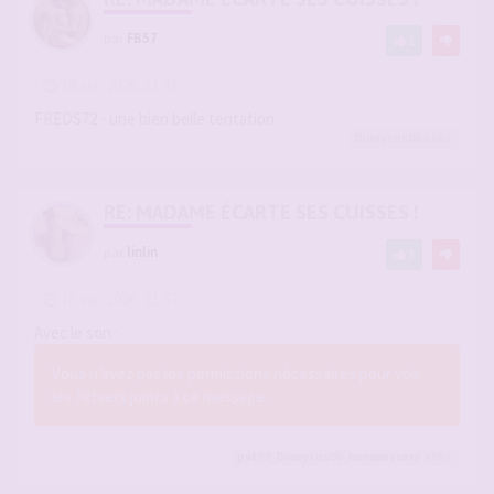
par
FB57
1
-
18 avr. 2026, 11:51
#2937441
FREDS72 - une bien belle tentation
Dionysos06
a liké
RE: MADAME ÉCARTE SES CUISSES !
par
linlin
3
-
18 avr. 2026, 11:57
#2937443
Avec le son :
Vous n’avez pas les permissions nécessaires pour voir
les fichiers joints à ce message.
pat58
,
Dionysos06
,
hommessexy
a liké