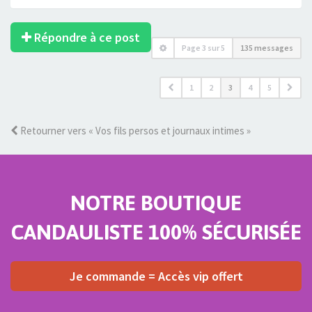
Répondre à ce post
Page
3
sur
5
135 messages
1
2
3
4
5
Retourner vers « Vos fils persos et journaux intimes »
NOTRE BOUTIQUE
CANDAULISTE 100% SÉCURISÉE
Je commande = Accès vip offert