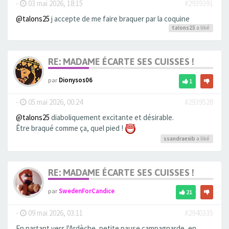
-
03 mai 2026, 18:15
#2939391
@talons25
j accepte de me faire braquer par la coquine
talons25
a liké
RE: MADAME ÉCARTE SES CUISSES !
par
Dionysos06
1
-
05 mai 2026, 00:24
#2939528
@talons25
diaboliquement excitante et désirable.
Être braqué comme ça, quel pied !
ssandraexib
a liké
RE: MADAME ÉCARTE SES CUISSES !
par
SwedenForCandice
21
-
09 mai 2026, 03:11
#2940335
En partant vers l'Ardèche, petite pause campagnarde, en