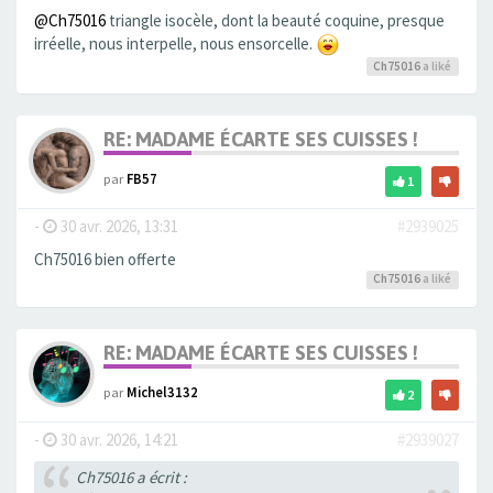
@Ch75016
triangle isocèle, dont la beauté coquine, presque
irréelle, nous interpelle, nous ensorcelle.
Ch75016
a liké
RE: MADAME ÉCARTE SES CUISSES !
par
FB57
1
-
30 avr. 2026, 13:31
#2939025
Ch75016 bien offerte
Ch75016
a liké
RE: MADAME ÉCARTE SES CUISSES !
par
Michel3132
2
-
30 avr. 2026, 14:21
#2939027
Ch75016 a écrit :