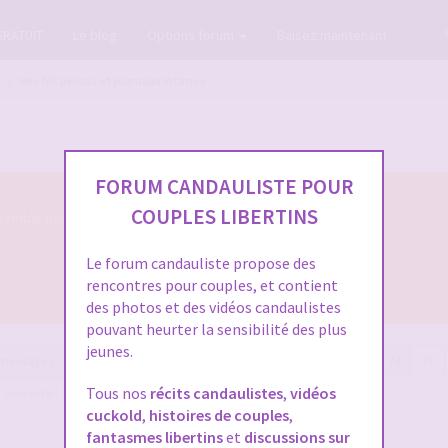
GRATUIT
Le blog
Options forum
Baisez maintenant
Vos fils persos et journaux intimes
FORUM CANDAULISTE POUR
COUPLES LIBERTINS
semble pour nous parler de votre évolution
Le forum candauliste propose des
rencontres pour couples, et contient
des photos et des vidéos candaulistes
pouvant heurter la sensibilité des plus
jeunes.
 messages
Page
74
sur
88
Précédente
1
…
72
73
74
75
Tous nos
récits candaulistes
,
vidéos
Suivante
cuckold
,
histoires de couples
,
fantasmes libertins
et
discussions sur