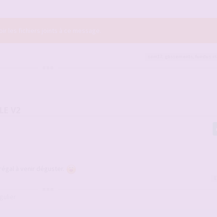
r les fichiers joints à ce message.
sam17
,
glissements
,
fundus
et
LE V2
 régal à venir déguster.
E
gulier