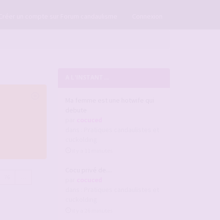
×
Créer un compte sur Forum candaulisme
Connexion
A L'INSTANT ...
Ma femme est une hotwife qui
debute
par
cocuced
dans :
Pratiques candaulistes et
cuckolding
il y a 11 minutes
Cocu privé de....
76
…
par
cocuced
dans :
Pratiques candaulistes et
cuckolding
il y a 26 minutes