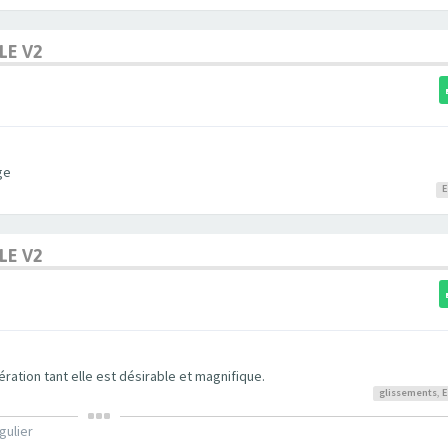
LE V2
ge
E
LE V2
ation tant elle est désirable et magnifique.
glissements
,
E
gulier