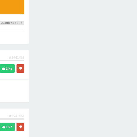
 25
autres
a liké
#2941462
Like
#2941463
Like