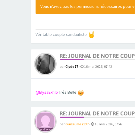
Vous n’avez pas les permissions nécessaires pour voi
Véritable couple candauliste
RE: JOURNAL DE NOTRE COUP
par
Clyde77
-
16 mai 2026, 07:42
@ElysaExhib
Trés Belle
RE: JOURNAL DE NOTRE COUP
par
Guillaume2137
-
16 mai 2026, 07:42