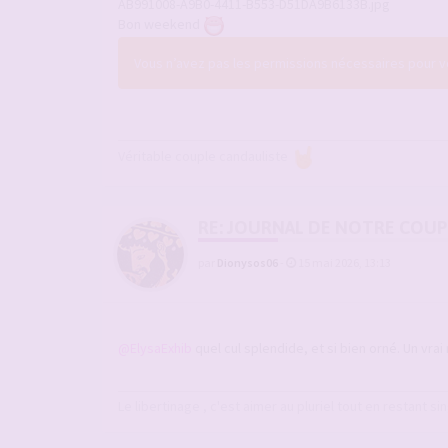
AB991008-A9B0-4411-B553-D51DA9B6133B.jpg
Bon weekend
Vous n’avez pas les permissions nécessaires pour voi
Véritable couple candauliste
RE: JOURNAL DE NOTRE COUP
par
Dionysos06
-
15 mai 2026, 13:13
@ElysaExhib
quel cul splendide, et si bien orné. Un vrai
Le libertinage , c'est aimer au pluriel tout en restant sin