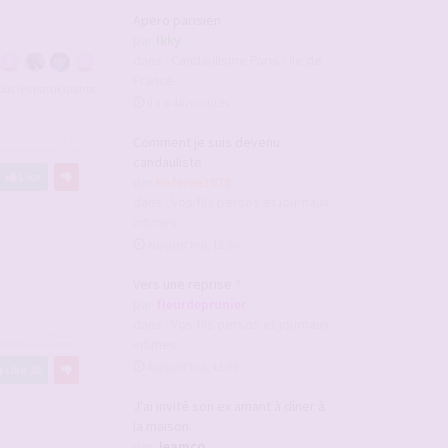
Apero parisien
par
Ikky
dans :
Candaulisme Paris - Ile de
France
tous les participants
il y a 48 minutes
Comment je suis devenu
#2941334
candauliste
Like
par
Referee1978
dans :
Vos fils persos et journaux
intimes
Aujourd’hui, 12:00
Vers une reprise ?
par
fleurdeprunier
dans :
Vos fils persos et journaux
#2941384
intimes
Aujourd’hui, 11:36
Like
28
J'ai invité son ex amant à dîner à
la maison
par
Jeamco