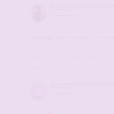
RE: JOURNAL DE NOTRE COUP
par
SwedenForCandice
-
15 mai 2026, 14:20
Lumineuse
malgré le temps mitigé. Souvenir partag
Notre histoire et nos jeux passés,
actuels et à venir sont
LA : Candice by Sweden
Sweden For Candice, notre présentation initiale, trace
RE: JOURNAL DE NOTRE COUP
par
fan69bis
-
15 mai 2026, 19:36