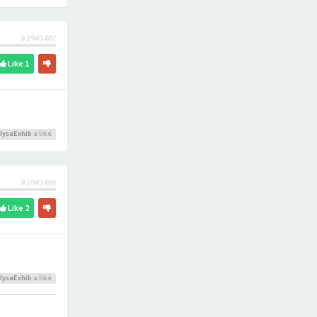
#2941487
Like
1
lysaExhib
a liké
#2941489
Like
2
lysaExhib
a liké