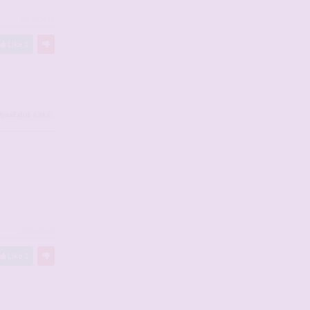
#2941410
Like
1
lysaExhib
a liké
#2941442
Like
1