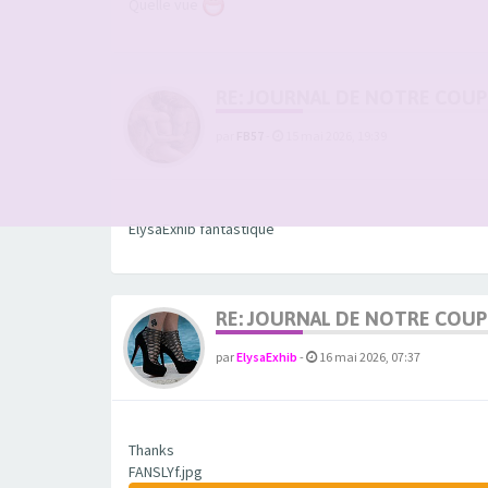
Quelle vue
RE: JOURNAL DE NOTRE COUP
par
FB57
-
15 mai 2026, 19:39
ElysaExhib fantastique
RE: JOURNAL DE NOTRE COUP
par
ElysaExhib
-
16 mai 2026, 07:37
Thanks
FANSLYf.jpg