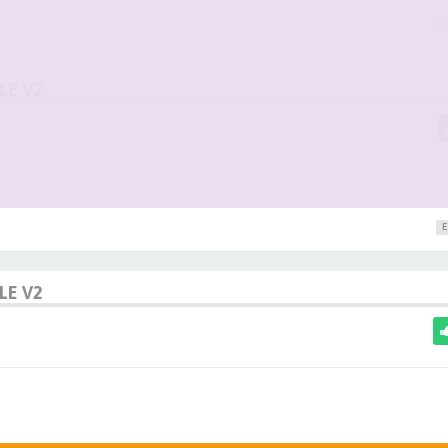
E
LE V2
E
LE V2