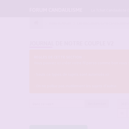
FORUM CANDAULISME
Le Tchat Candauliste 
Index du forum
Les discussions sur le Candaulisme
JOURNAL DE NOTRE COUPLE V2
REGLES DE CETTE SECTION :
Vous pouvez ici créer votre fil perso comme bon vous 
- Seuls ce types de sujets sont autorisés ici
- On ne pollue pas inutilement les sujets d'autrui
Rechercher
2627
88