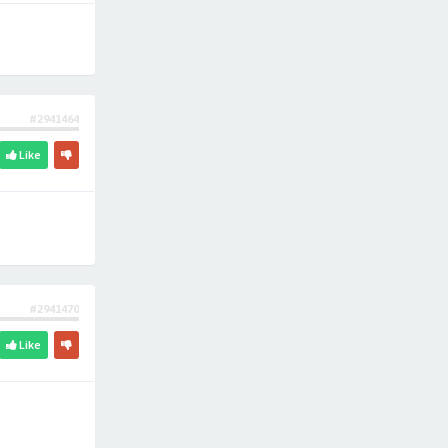
#2941464
Like
#2941470
Like