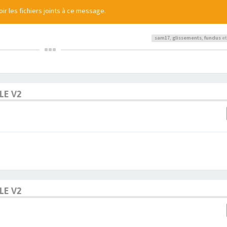
r les fichiers joints à ce message.
sam17
,
glissements
,
fundus
et
LE V2
LE V2