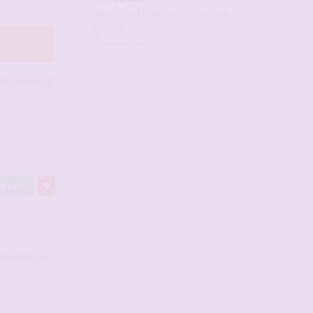
dans :
Vos fils persos et journaux
intimes
Aujourd’hui, 11:32
 25
autres
a liké
#2941393
Like
1
lysaExhib
a liké