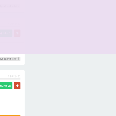
lysaExhib
a liké
#2941443
Like
1
lysaExhib
a liké
#2941461
Like
28