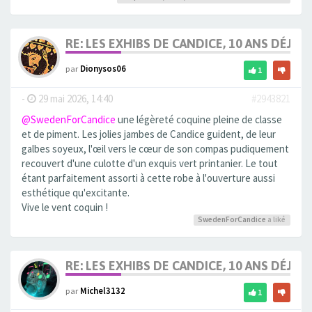
RE: LES EXHIBS DE CANDICE, 10 ANS DÉJÀ, 
par
Dionysos06
1
-
29 mai 2026, 14:40
#2943821
@SwedenForCandice
une légèreté coquine pleine de classe
et de piment. Les jolies jambes de Candice guident, de leur
galbes soyeux, l'œil vers le cœur de son compas pudiquement
recouvert d'une culotte d'un exquis vert printanier. Le tout
étant parfaitement assorti à cette robe à l'ouverture aussi
esthétique qu'excitante.
Vive le vent coquin !
SwedenForCandice
a liké
RE: LES EXHIBS DE CANDICE, 10 ANS DÉJÀ, 
par
Michel3132
1