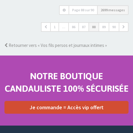
Page
88
sur
90
2699 messages
1
…
86
87
88
89
90
Retourner vers « Vos fils persos et journaux intimes »
NOTRE BOUTIQUE
CANDAULISTE 100% SÉCURISÉE
Je commande = Accès vip offert