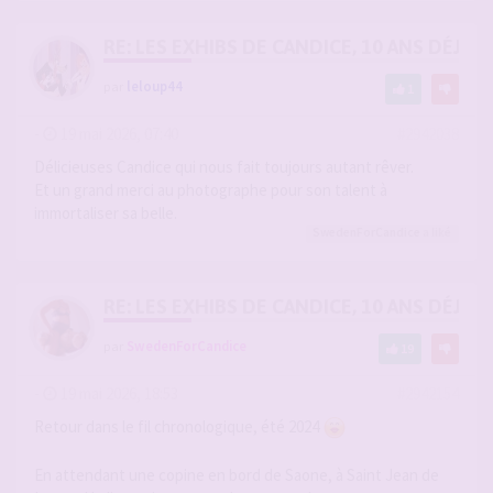
RE: LES EXHIBS DE CANDICE, 10 ANS DÉJÀ, 
par
leloup44
1
-
19 mai 2026, 07:40
#2942038
Délicieuses Candice qui nous fait toujours autant rêver.
Et un grand merci au photographe pour son talent à
immortaliser sa belle.
SwedenForCandice
a liké
RE: LES EXHIBS DE CANDICE, 10 ANS DÉJÀ, 
par
SwedenForCandice
19
-
19 mai 2026, 18:53
#2942154
Retour dans le fil chronologique, été 2024
En attendant une copine en bord de Saone, à Saint Jean de