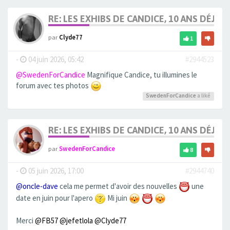
RE: LES EXHIBS DE CANDICE, 10 ANS DÉJÀ, 
par
Clyde77
1
-
04 juin 2026, 05:42
#2944523
@SwedenForCandice
Magnifique Candice, tu illumines le
forum avec tes photos
SwedenForCandice
a liké
RE: LES EXHIBS DE CANDICE, 10 ANS DÉJÀ, 
par
SwedenForCandice
8
-
05 juin 2026, 17:00
#2944740
@oncle-dave
cela me permet d'avoir des nouvelles
une
date en juin pour l'apero
Mi juin
Merci
@FB57
@jefetlola
@Clyde77