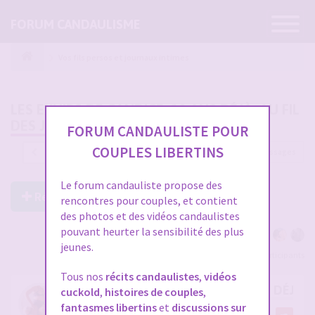
Ouvrir
FORUM CANDAULISME
la
navigatio
Vos fils persos et journaux intimes
LES EXHIBS DE CANDICE, 10 ANS DÉJÀ, AU FIL
DES JOURS
FORUM CANDAULISTE POUR
COUPLES LIBERTINS
2699 messages
1
…
86
87
88
89
90
Le forum candauliste propose des
Répondre à ce post
rencontres pour couples, et contient
des photos et des vidéos candaulistes
pouvant heurter la sensibilité des plus
jeunes.
Voir tous les participants
Tous nos
récits candaulistes
,
vidéos
RE: LES EXHIBS DE CANDICE, 10 ANS DÉJÀ, 
cuckold
,
histoires de couples
,
fantasmes libertins
et
discussions sur
par
SwedenForCandice