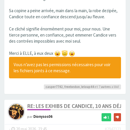
Sa copine a peine arrivée, main dans la main, la robe dezipée,
Candice toute en confiance descend jusqu'au fleuve.
Ce cliché signifie énormément pour moi, pour nous. Une
tierce personne, en confiance, peut emmener Candice vers
des contrées impossibles avec moi seul.
Merci à ELLE, à eux deux
Vous n’avez pas les permissions nécessaires pour voir
les fichiers joints à ce message.
casper7742
,
freebedon
,
leloup44
et 7
autres
a liké
RE: LES EXHIBS DE CANDICE, 10 ANS DÉJÀ, 
par
Dionysos06
1
-
20 mai 2026, 23:45
#2942323