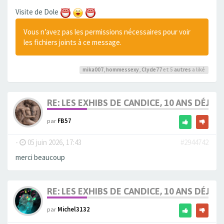
Visite de Dole
Vous n’avez pas les permissions nécessaires pour voir
les fichiers joints à ce message.
mika007
,
hommessexy
,
Clyde77
et 5
autres
a liké
RE: LES EXHIBS DE CANDICE, 10 ANS DÉJÀ, 
par
FB57
-
05 juin 2026, 17:43
#2944742
merci beaucoup
RE: LES EXHIBS DE CANDICE, 10 ANS DÉJÀ, 
par
Michel3132