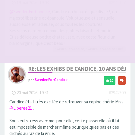
-
19 mai 2026, 19:03
#2942157
@SwedenForCandice
, Candice en beauté, que dis-je !, en
majesté libertine et épanouie. Voluptueuse et sensuelle,
audacieuse et radieuse, sous toutes les coutures.
Ses seins dardent comme des globes luisants et mutins.
Et sa délicieuse petite chatte lisse, avec cette fleur d'un
blanc virginal, que c'est beau !
SwedenForCandice
,
SwedenForCandice
a liké
RE: LES EXHIBS DE CANDICE, 10 ANS DÉJÀ, 
par
SwedenForCandice
10
-
20 mai 2026, 19:31
#2942309
Candice était très excitée de retrouver sa copine chérie Miss
@Liberee21
.
Son seul stress avec moi pour elle, cette passerelle où il lui
est impossible de marcher même pour quelques pas et ces
clichés au raz de la grille.