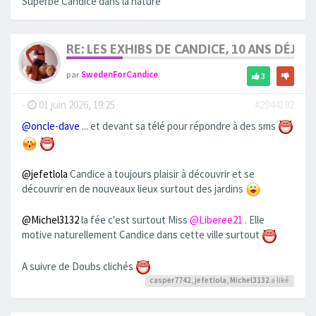
Superbe Candice dans la nature
RE: LES EXHIBS DE CANDICE, 10 ANS DÉJÀ, 
par
SwedenForCandice
3
-
01 juin 2026, 19:25
#2944192
@oncle-dave
... et devant sa télé pour répondre à des sms
@jefetlola
Candice a toujours plaisir à découvrir et se
découvrir en de nouveaux lieux surtout des jardins
@Michel3132
la fée c'est surtout Miss
@Liberee21
. Elle
motive naturellement Candice dans cette ville surtout
A suivre de Doubs clichés
casper7742
,
jefetlola
,
Michel3132
a liké