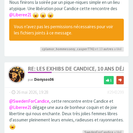
Nous finirons la soirée par un pique-niques simple en un lieu
atypique. Une libération pour Candice cette rencontre des
@Liberee21
Vous n’avez pas les permissions nécessaires pour voir
les fichiers joints à ce message.
cplamor
,
hommessexy
,
casper7742
et 13
autres
a liké
RE: LES EXHIBS DE CANDICE, 10 ANS DÉJÀ, 
par
Dionysos06
1
-
26 mai 2026, 19:28
#2943299
@SwedenForCandice
, cette rencontre entre Candice et
@Liberee21
dégage une aura de bonheur coquin et de joie
libertine qui nous enchante. Deux très jolies femmes libres
d'assumer pleinement leurs envies, radieuses et rayonnantes.
SwedenForCandice
a liké