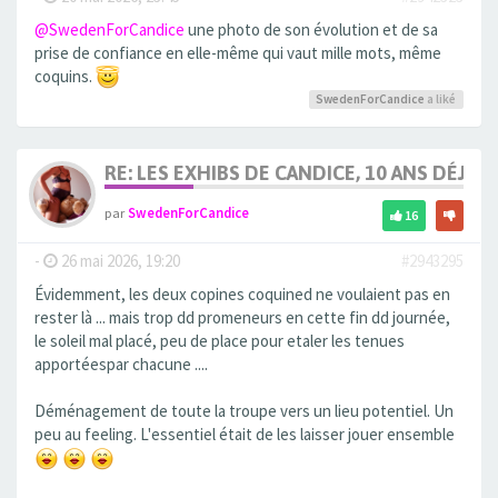
@SwedenForCandice
une photo de son évolution et de sa
prise de confiance en elle-même qui vaut mille mots, même
coquins.
SwedenForCandice
a liké
RE: LES EXHIBS DE CANDICE, 10 ANS DÉJÀ, 
par
SwedenForCandice
16
-
26 mai 2026, 19:20
#2943295
Évidemment, les deux copines coquined ne voulaient pas en
rester là ... mais trop dd promeneurs en cette fin dd journée,
le soleil mal placé, peu de place pour etaler les tenues
apportéespar chacune ....
Déménagement de toute la troupe vers un lieu potentiel. Un
peu au feeling. L'essentiel était de les laisser jouer ensemble