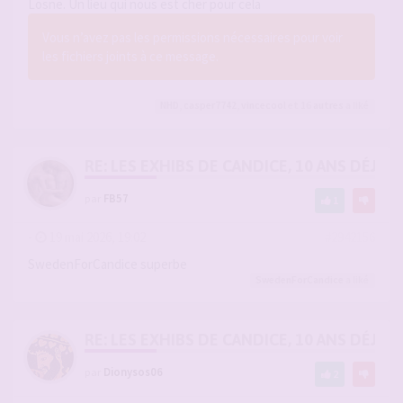
Losne. Un lieu qui nous est cher pour cela
Vous n’avez pas les permissions nécessaires pour voir
les fichiers joints à ce message.
NHD
,
casper7742
,
vincecool
et 16
autres
a liké
RE: LES EXHIBS DE CANDICE, 10 ANS DÉJÀ, 
par
FB57
1
-
19 mai 2026, 19:02
#2942156
SwedenForCandice superbe
SwedenForCandice
a liké
RE: LES EXHIBS DE CANDICE, 10 ANS DÉJÀ, 
par
Dionysos06
2