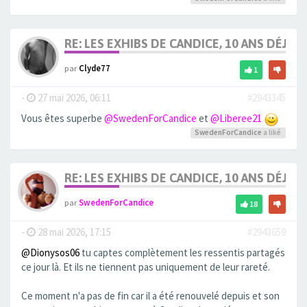
RE: LES EXHIBS DE CANDICE, 10 ANS DÉJÀ, 
par
Clyde77
1
-
27 mai 2026, 06:11
#2943345
Vous êtes superbe
@SwedenForCandice
et
@Liberee21
SwedenForCandice
a liké
RE: LES EXHIBS DE CANDICE, 10 ANS DÉJÀ, 
par
SwedenForCandice
18
-
28 mai 2026, 17:15
#2943659
@Dionysos06
tu captes complètement les ressentis partagés
ce jour là. Et ils ne tiennent pas uniquement de leur rareté.
Ce moment n'a pas de fin car il a été renouvelé depuis et son