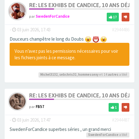
RE: LES EXHIBS DE CANDICE, 10 ANS DÉJÀ, 
par
SwedenForCandice
17
-
03 juin 2026, 17:43
#2944486
Douceurs champêtre le long du Doubs
Vous n’avez pas les permissions nécessaires pour voir
les fichiers joints à ce message.
Michel3132
,
sebchris31
,
hommessexy
et 14
autres
a liké
RE: LES EXHIBS DE CANDICE, 10 ANS DÉJÀ, 
par
FB57
1
-
03 juin 2026, 17:47
#2944487
SwedenForCandice superbes séries , un grand merci
SwedenForCandice
a liké