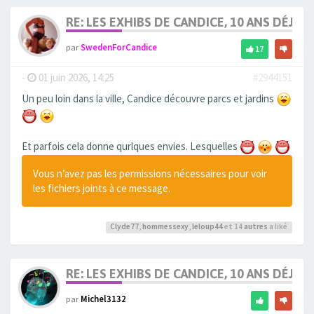
RE: LES EXHIBS DE CANDICE, 10 ANS DÉJÀ, 
par
SwedenForCandice
17
-
01 juin 2026, 14:25
#2944151
Un peu loin dans la ville, Candice découvre parcs et jardins
Et parfois cela donne qurlques envies. Lesquelles
Vous n’avez pas les permissions nécessaires pour voir
les fichiers joints à ce message.
Clyde77
,
hommessexy
,
leloup44
et 14
autres
a liké
RE: LES EXHIBS DE CANDICE, 10 ANS DÉJÀ, 
par
Michel3132