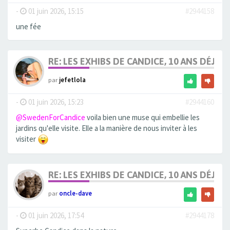
-
01 juin 2026, 15:15
#2944158
une fée
RE: LES EXHIBS DE CANDICE, 10 ANS DÉJÀ, 
par
jefetlola
-
01 juin 2026, 15:23
#2944160
@SwedenForCandice
voila bien une muse qui embellie les
jardins qu'elle visite. Elle a la manière de nous inviter à les
visiter
RE: LES EXHIBS DE CANDICE, 10 ANS DÉJÀ, 
par
oncle-dave
-
01 juin 2026, 17:54
#2944178