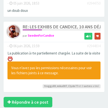
-
05 juin 2026, 18:53
#2944750
un doub doux
RE: LES EXHIBS DE CANDICE, 10 ANS DÉJÀ, 
par
SwedenForCandice
6
-
06 juin 2026, 15:59
#2944834
La publication à rte partiellement chargée. La suite de la visite
Vous n’avez pas les permissions nécessaires pour voir
les fichiers joints à ce message.
froggy69
,
mika007
,
Clyde77
et 3
autres
a liké
Répondre à ce post