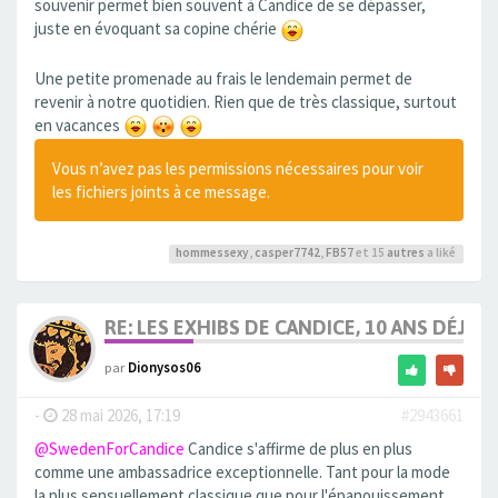
souvenir permet bien souvent à Candice de se dépasser,
juste en évoquant sa copine chérie
Une petite promenade au frais le lendemain permet de
revenir à notre quotidien. Rien que de très classique, surtout
en vacances
Vous n’avez pas les permissions nécessaires pour voir
les fichiers joints à ce message.
hommessexy
,
casper7742
,
FB57
et 15
autres
a liké
RE: LES EXHIBS DE CANDICE, 10 ANS DÉJÀ, 
par
Dionysos06
-
28 mai 2026, 17:19
#2943661
@SwedenForCandice
Candice s'affirme de plus en plus
comme une ambassadrice exceptionnelle. Tant pour la mode
la plus sensuellement classique que pour l'épanouissement