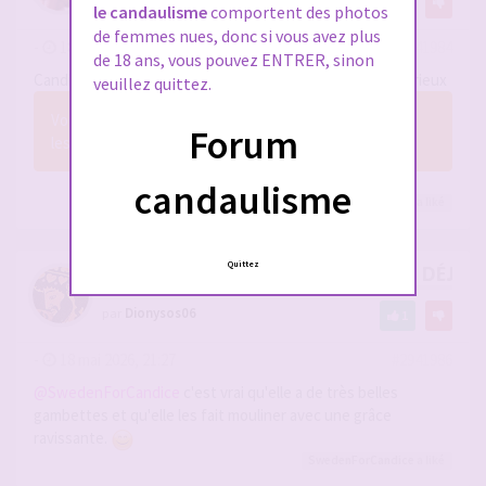
16
le candaulisme
comportent des photos
de femmes nues, donc si vous avez plus
-
18 mai 2026, 21:23
#2941984
de 18 ans, vous pouvez ENTRER, sinon
Candice tricote gentiment des gambettes le long de l'Eyrieux
veuillez quittez.
Vous n’avez pas les permissions nécessaires pour voir
Forum
les fichiers joints à ce message.
candaulisme
vincecool
,
glissements
,
hommessexy
et 13
autres
a liké
Quittez
RE: LES EXHIBS DE CANDICE, 10 ANS DÉJÀ, 
par
Dionysos06
1
-
18 mai 2026, 21:27
#2941986
@SwedenForCandice
c'est vrai qu'elle a de très belles
gambettes et qu'elle les fait mouliner avec une grâce
ravissante.
SwedenForCandice
a liké