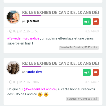
RE: LES EXHIBS DE CANDICE, 10 ANS DÉJÀ, 
par
jefetlola
2
-
03 juin 2026, 17:53
#2944489
@SwedenForCandice
, un sublime effeuillage et une vénus
superbe en final !
SwedenForCandice
,
FB57
a liké
RE: LES EXHIBS DE CANDICE, 10 ANS DÉJÀ, 
par
oncle-dave
1
-
03 juin 2026, 18:06
#2944492
Ho que oui
@SwedenForCandice
j ai cette honneur recevoir
des SMS de Candice
SwedenForCandice
a liké