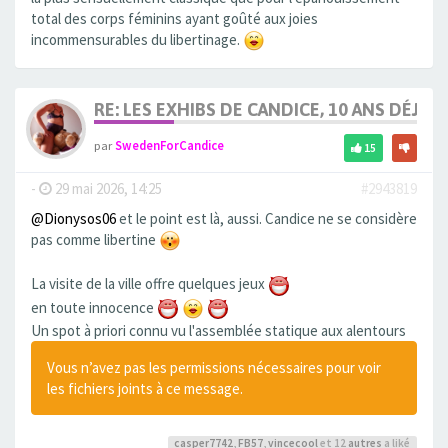
total des corps féminins ayant goûté aux joies
incommensurables du libertinage.
RE: LES EXHIBS DE CANDICE, 10 ANS DÉJÀ, 
par
SwedenForCandice
15
-
29 mai 2026, 14:25
#2943819
@Dionysos06
et le point est là, aussi. Candice ne se considère
pas comme libertine
La visite de la ville offre quelques jeux
en toute innocence
Un spot à priori connu vu l'assemblée statique aux alentours
Vous n’avez pas les permissions nécessaires pour voir
les fichiers joints à ce message.
casper7742
,
FB57
,
vincecool
et 12
autres
a liké