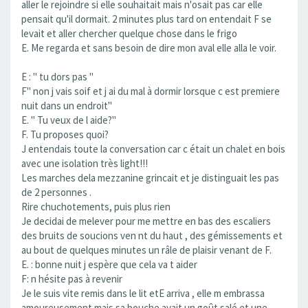
aller le rejoindre si elle souhaitait mais n'osait pas car elle
pensait qu'il dormait. 2 minutes plus tard on entendait F se
levait et aller chercher quelque chose dans le frigo
E. Me regarda et sans besoin de dire mon aval elle alla le voir.
E : " tu dors pas "
F" non j vais soif et j ai du mal à dormir lorsque c est premiere
nuit dans un endroit"
E. " Tu veux de l aide?"
F. Tu proposes quoi?
J entendais toute la conversation car c était un chalet en bois
avec une isolation très light!!!
Les marches dela mezzanine grincait et je distinguait les pas
de 2 personnes .
Rire chuchotements, puis plus rien
Je decidai de melever pour me mettre en bas des escaliers
des bruits de soucions ven nt du haut , des gémissements et
au bout de quelques minutes un râle de plaisir venant de F.
E. : bonne nuit j espère que cela va t aider
F: n hésite pas à revenir
Je le suis vite remis dans le lit etE arriva , elle m embrassa
amoureusement mais sa bouche avait un goût salé et une