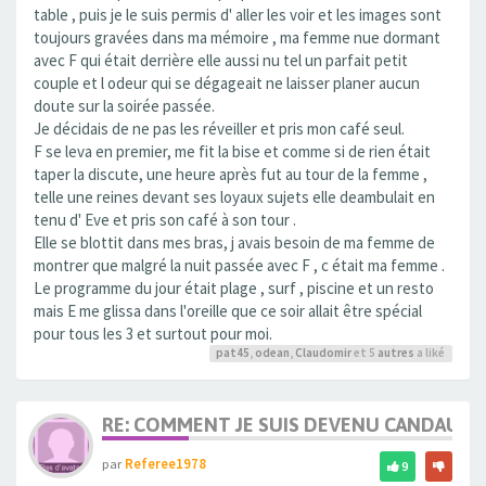
table , puis je le suis permis d' aller les voir et les images sont
toujours gravées dans ma mémoire , ma femme nue dormant
avec F qui était derrière elle aussi nu tel un parfait petit
couple et l odeur qui se dégageait ne laisser planer aucun
doute sur la soirée passée.
Je décidais de ne pas les réveiller et pris mon café seul.
F se leva en premier, me fit la bise et comme si de rien était
taper la discute, une heure après fut au tour de la femme ,
telle une reines devant ses loyaux sujets elle deambulait en
tenu d' Eve et pris son café à son tour .
Elle se blottit dans mes bras, j avais besoin de ma femme de
montrer que malgré la nuit passée avec F , c était ma femme .
Le programme du jour était plage , surf , piscine et un resto
mais E me glissa dans l'oreille que ce soir allait être spécial
pour tous les 3 et surtout pour moi.
pat45
,
odean
,
Claudomir
et 5
autres
a liké
RE: COMMENT JE SUIS DEVENU CANDAULI
par
Referee1978
9