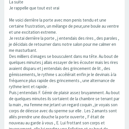
La suite
Je rappelle que tout est vrai
Me voici derrière la porte avec mon penis tendu et une
certaine frustration, un mélange de peur,une boule au ventre
et une excitation extreme.
Je restai derrière la porte , j entendais des rires , des paroles ,
je décidais de retourner dans notre salon pour me calmer en
me masturbant.
Des milliers d images se bousculent dans ma tête. Au bout de
quelques minutes j allais essayer de les écouter mais les rires
avaient disparu et j entendais des grincement de lit , des
gémissements, le rythme s accélérait enfin je le devinais à la
fréquence plus rapide des grincements , une alternance de
rythme lent et rapide .
Puis j entendais F. Gémir de plaisir assez bruyamment. Au bout
de quelques minutes ils sortaient de la chambre se tenant par
la main , ma femme me jetant un regard coquin , je voyais son
corps de déesse avec du sperme sur elle . Les 2 amants sont
allés prendre une douche la porte ouverte , F était de
nouveau au garde à vous , E. Lui frottant son corps et
inversement, elle lui prodiga une fellation et au bout de