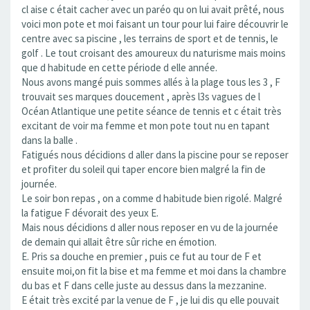
cl aise c était cacher avec un paréo qu on lui avait prêté, nous
voici mon pote et moi faisant un tour pour lui faire découvrir le
centre avec sa piscine , les terrains de sport et de tennis, le
golf . Le tout croisant des amoureux du naturisme mais moins
que d habitude en cette période d elle année.
Nous avons mangé puis sommes allés à la plage tous les 3 , F
trouvait ses marques doucement , après l3s vagues de l
Océan Atlantique une petite séance de tennis et c était très
excitant de voir ma femme et mon pote tout nu en tapant
dans la balle .
Fatigués nous décidions d aller dans la piscine pour se reposer
et profiter du soleil qui taper encore bien malgré la fin de
journée.
Le soir bon repas , on a comme d habitude bien rigolé. Malgré
la fatigue F dévorait des yeux E.
Mais nous décidions d aller nous reposer en vu de la journée
de demain qui allait être sûr riche en émotion.
E. Pris sa douche en premier , puis ce fut au tour de F et
ensuite moi,on fit la bise et ma femme et moi dans la chambre
du bas et F dans celle juste au dessus dans la mezzanine.
E était très excité par la venue de F , je lui dis qu elle pouvait