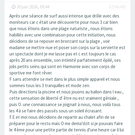
-
20 juin 2026, 09:44
#2946445
Après une séance de surf aussi intense que drôle avec des
moniteurs car c était une découverte pour nous 3 car bien
que nous étions dans une plage naturiste , nous étions
habillés avec une combinaison pour cette initiation, nous
décidions de se reposer en bronzant sur la plage , voir
madame se mettre nue et poser son corps sur la serviette est
un spectacle dont je me lasse pas et c est toujours le cas
après 20 ans ensemble, son intimité parfaitement épilé, ses
jolis petits seins qui sont en Harmonie avec son corps de
sportive me font rêver.
F sans attendre se met dans le plus simple appareil et nous
sommes tous les 3 tranquilles et mode zen.
Puis directions la piscine et nous jouons au ballon dans l eau ,
cette sensation de liberté d' être nu est vraiment géniale ,
puis O. une connaissance se joignait à nous, nous voilà tous
les 4 à se faire des passés sous un soleil écrasant.
F.E et moi nous décidions de repartir au chalet afin de se
préparer pour le resto mais O me dema'dzit si je pouvais faire
le 4 ème pour une petite partie de tennis d'une heure car il lui