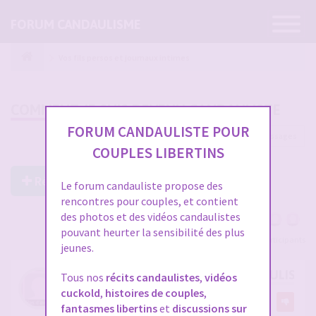
Ouvrir
FORUM CANDAULISME
la
navigatio
Vos fils persos et journaux intimes
COMMENT JE SUIS DEVENU CANDAULISTE
FORUM CANDAULISTE POUR
123 messages
1
2
3
4
5
COUPLES LIBERTINS
Répondre à ce post
Le forum candauliste propose des
rencontres pour couples, et contient
des photos et des vidéos candaulistes
pouvant heurter la sensibilité des plus
Voir tous les participants
jeunes.
COMMENT JE SUIS DEVENU CANDAULISTE
Tous nos
récits candaulistes
,
vidéos
cuckold
,
histoires de couples
,
par
Referee1978
22
fantasmes libertins
et
discussions sur