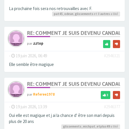
La prochaine fois sera nos retrouvailles avec F.
pat45
,
odean
,
glissements
et 8
autres
a liké
RE: COMMENT JE SUIS DEVENU CANDAULI
par
zztop
-
19 juin 2026, 06:49
#2946321
Elle semble être magique
RE: COMMENT JE SUIS DEVENU CANDAULI
par
Referee1978
3
-
19 juin 2026, 13:39
#2946377
Oui elle est magique et j ai la chance d' être son mari depuis
plus de 20 ans
glissements
,
michpat
,
etplus49
a liké