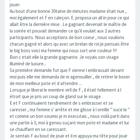
jouer.
Au bout d'une bonne 30taine de minutes madame était nue ,
moi également et F en caleçon. E. proposa un all in pour ce qui
allait être la dernière mise . Le gagnant devenait le maître de
la soirée et pouvait demander ce qu'il voulait aux 2 autres
participants. Nous acceptions de bon coeur , nous voulions
chacun gagné et alors qu avec un brelan de roi je pensais être
le big boss voici ma femme qui nous sort une couleur !!!
Bon c etait elle la grande gagnante. Je voyais son visage
illuminé de luxure...
Sa première demande fut que F vienne l embrassait devant
moi puis elle me demanda de m agenouiller , de retirer le boxer
de mon meilleur pote et d attendre ...
Lorsque je liberai le membre viril de F , il était tellement à l
étroit que je pris un coup de gland sur le visage .
E et F continuaient tendrement de s embrasser et se
caresser , ma femme s' arrête et me glisse à l oreille " suce le "
et comme un bon soumis je m executais , nous voilà parti dans
une partie à 3, moi à genou suçant mon pote et madame et lui
se chauffant en se caressant.
Je sentais F au bout de jouir et il m appuya ma tête pour jouir