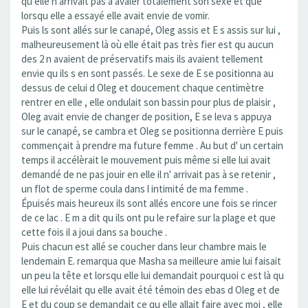
qu elle n arrivait pas à avaler totalement son sexe et que
lorsqu elle a essayé elle avait envie de vomir.
Puis ls sont allés sur le canapé, Oleg assis et E s assis sur lui ,
malheureusement là où elle était pas très fier est qu aucun
des 2 n avaient de préservatifs mais ils avaient tellement
envie qu ils s en sont passés. Le sexe de E se positionna au
dessus de celui d Oleg et doucement chaque centimètre
rentrer en elle , elle ondulait son bassin pour plus de plaisir ,
Oleg avait envie de changer de position, E se leva s appuya
sur le canapé, se cambra et Oleg se positionna derrière E puis
commençait à prendre ma future femme . Au but d' un certain
temps il accélèrait le mouvement puis même si elle lui avait
demandé de ne pas jouir en elle il n' arrivait pas à se retenir ,
un flot de sperme coula dans l intimité de ma femme .
Épuisés mais heureux ils sont allés encore une fois se rincer
de ce lac . E m a dit qu ils ont pu le refaire sur la plage et que
cette fois il a joui dans sa bouche .
Puis chacun est allé se coucher dans leur chambre mais le
lendemain E. remarqua que Masha sa meilleure amie lui faisait
un peu la tête et lorsqu elle lui demandait pourquoi c est là qu
elle lui révélait qu elle avait été témoin des ebas d Oleg et de
E et du coup se demandait ce qu elle allait faire avec moi , elle