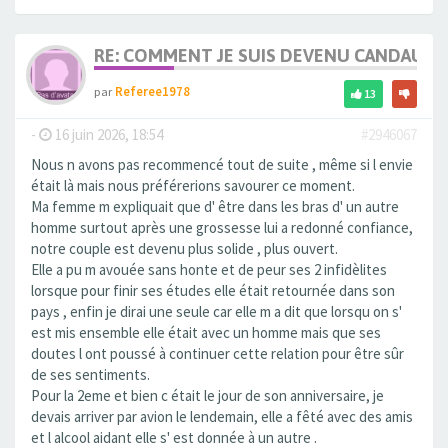
RE: COMMENT JE SUIS DEVENU CANDAULI
par
Referee1978
13
-
16 juin 2026, 18:54
#2946067
Nous n avons pas recommencé tout de suite , même si l envie
était là mais nous préférerions savourer ce moment.
Ma femme m expliquait que d' être dans les bras d' un autre
homme surtout après une grossesse lui a redonné confiance,
notre couple est devenu plus solide , plus ouvert.
Elle a pu m avouée sans honte et de peur ses 2 infidèlites
lorsque pour finir ses études elle était retournée dans son
pays , enfin je dirai une seule car elle m a dit que lorsqu on s'
est mis ensemble elle était avec un homme mais que ses
doutes l ont poussé à continuer cette relation pour être sûr
de ses sentiments.
Pour la 2eme et bien c était le jour de son anniversaire, je
devais arriver par avion le lendemain, elle a fêté avec des amis
et l alcool aidant elle s' est donnée à un autre .