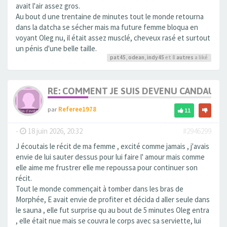
avait l'air assez gros.
Au bout d une trentaine de minutes tout le monde retourna
dans la datcha se sécher mais ma future femme bloqua en
voyant Oleg nu, il était assez musclé, cheveux rasé et surtout
un pénis d'une belle taille.
pat45
,
odean
,
indy45
et 8
autres
a liké
RE: COMMENT JE SUIS DEVENU CANDAULI
par
Referee1978
11
-
18 juin 2026, 20:32
#2946299
J écoutais le récit de ma femme , excité comme jamais , j'avais
envie de lui sauter dessus pour lui faire l' amour mais comme
elle aime me frustrer elle me repoussa pour continuer son
récit.
Tout le monde commençait à tomber dans les bras de
Morphée, E avait envie de profiter et décida d aller seule dans
le sauna , elle fut surprise qu au bout de 5 minutes Oleg entra
, elle était nue mais se couvra le corps avec sa serviette, lui