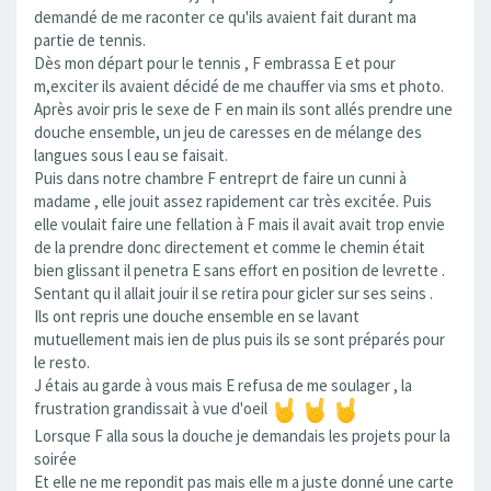
demandé de me raconter ce qu'ils avaient fait durant ma
partie de tennis.
Dès mon départ pour le tennis , F embrassa E et pour
m,exciter ils avaient décidé de me chauffer via sms et photo.
Après avoir pris le sexe de F en main ils sont allés prendre une
douche ensemble, un jeu de caresses en de mélange des
langues sous l eau se faisait.
Puis dans notre chambre F entreprt de faire un cunni à
madame , elle jouit assez rapidement car très excitée. Puis
elle voulait faire une fellation à F mais il avait avait trop envie
de la prendre donc directement et comme le chemin était
bien glissant il penetra E sans effort en position de levrette .
Sentant qu il allait jouir il se retira pour gicler sur ses seins .
Ils ont repris une douche ensemble en se lavant
mutuellement mais ien de plus puis ils se sont préparés pour
le resto.
J étais au garde à vous mais E refusa de me soulager , la
frustration grandissait à vue d'oeil
Lorsque F alla sous la douche je demandais les projets pour la
soirée
Et elle ne me repondit pas mais elle m a juste donné une carte