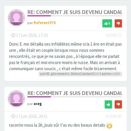
RE: COMMENT JE SUIS DEVENU CANDAULI
par
Referee1978
9
-
17 juin 2026, 17:30
#2946173
Donc E. me détailla ses infidèlites même si la 1 ère en était pas
une , elle était en couple lorsque nous nous sommes
rencontrés, ce que je ne savais pas , à l époque elle ne parlait
pas le français et moi encore moins le russe. Mais on arrivait à
communiquer sans soucis , c était même facile bizarrement.
pat45
,
glissements
,
DeliceCandau13
et 6
autres
a liké
RE: COMMENT JE SUIS DEVENU CANDAULI
par
aceg
-
17 juin 2026, 20:31
#2946183
raconte nous la 2è, jsuis sûr t'as eu des beaux details