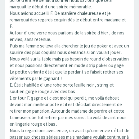
porte d entrée se mit à sonner nous savions que cela
marquait le début d une soirée mémorable.
Nous avions accueilli F. De manière chaleureuse et je
remarquai des regards coquin dès le début entre madame et
F.
Autour d' une verre nous parlions de la soirée d hier , de nos
envies, sans retenue.
Puis ma femme se leva alla chercher le jeu de poker et avec un
sourire des plus coquins nous demanda si on voulait jouer .
Nous voilà sur la table mais pas besoin de round d'observation
et nous passions directement en mode strip poker ou gage .
La petite variante était que le perdant se faisait retirer ses
vêtements par le gagnant !
E. Était habillée d' une robe portefeuille noir , string et
soutien gorge rouge avec des bas
1 er tour F. gagne et c est moi qui perdit, me voilà debout
devant mon meilleur pote et il est décidait directement de
retirer mon pantalon. Autour de madame de perdre et cette
fameuse robe fut retirer par mes soins . La voilà devant nous
en lingerie rouge et bas .
Nous la regardions avec envie, on avait qu'une envie c était de
passer aux choses sérieuses mais madame voulait continuer à