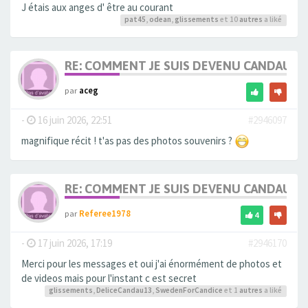
J étais aux anges d' être au courant
pat45
,
odean
,
glissements
et 10
autres
a liké
RE: COMMENT JE SUIS DEVENU CANDAULI
par
aceg
-
16 juin 2026, 22:51
#2946097
magnifique récit ! t'as pas des photos souvenirs ?
RE: COMMENT JE SUIS DEVENU CANDAULI
par
Referee1978
4
-
17 juin 2026, 17:19
#2946170
Merci pour les messages et oui j'ai énormément de photos et
de videos mais pour l'instant c est secret
glissements
,
DeliceCandau13
,
SwedenForCandice
et 1
autres
a liké