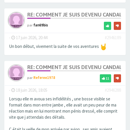
RE: COMMENT JE SUIS DEVENU CANDAULI
par
fan69bis
-
17 juin 2026, 20:44
#2946189
Un bon début, vivement la suite de vos aventures
RE: COMMENT JE SUIS DEVENU CANDAULI
par
Referee1978
11
-
18 juin 2026, 18:05
#2946288
Lorsqu elle m avoua ses infidélités , une bosse visible se
formait dans mon entre jambe , elle avait un peu peur de ma
réaction mais en lui montrant mon pénis dressé, elle comprit
vite que j attendais des détails.
C était la veille de mon arrivée par avion , ses amis avaient