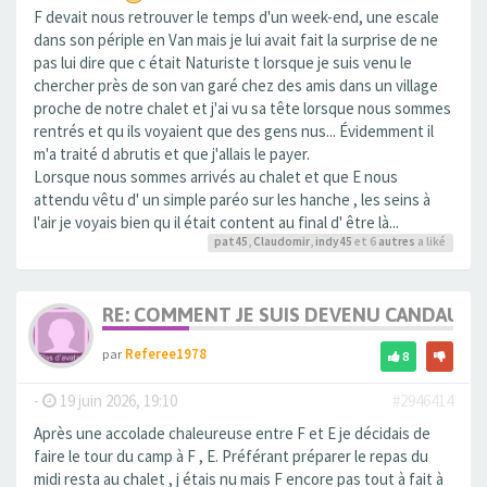
F devait nous retrouver le temps d'un week-end, une escale
dans son périple en Van mais je lui avait fait la surprise de ne
pas lui dire que c était Naturiste t lorsque je suis venu le
chercher près de son van garé chez des amis dans un village
proche de notre chalet et j'ai vu sa tête lorsque nous sommes
rentrés et qu ils voyaient que des gens nus... Évidemment il
m'a traité d abrutis et que j'allais le payer.
Lorsque nous sommes arrivés au chalet et que E nous
attendu vêtu d' un simple paréo sur les hanche , les seins à
l'air je voyais bien qu il était content au final d' être là...
pat45
,
Claudomir
,
indy45
et 6
autres
a liké
RE: COMMENT JE SUIS DEVENU CANDAULI
par
Referee1978
8
-
19 juin 2026, 19:10
#2946414
Après une accolade chaleureuse entre F et E je décidais de
faire le tour du camp à F , E. Préférant préparer le repas du
midi resta au chalet , j étais nu mais F encore pas tout à fait à