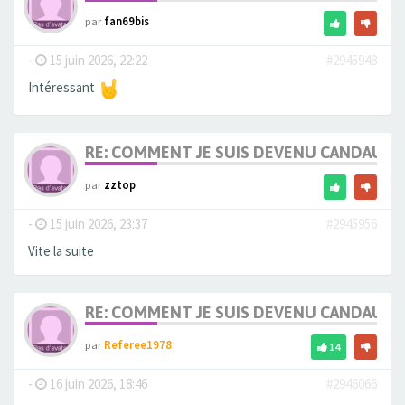
par
fan69bis
-
15 juin 2026, 22:22
#2945948
Intéressant
RE: COMMENT JE SUIS DEVENU CANDAULI
par
zztop
-
15 juin 2026, 23:37
#2945956
Vite la suite
RE: COMMENT JE SUIS DEVENU CANDAULI
par
Referee1978
14
-
16 juin 2026, 18:46
#2946066