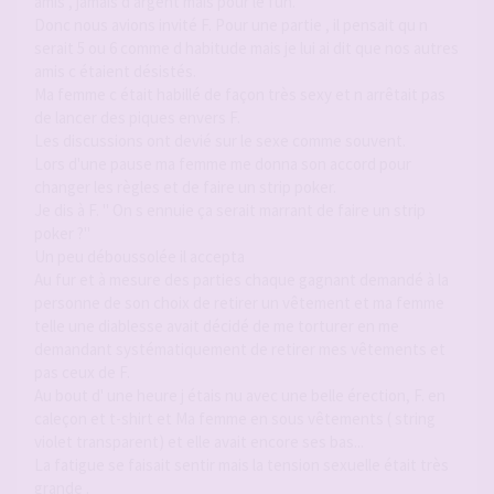
amis , jamais d argent mais pour le fun.
Donc nous avions invité F. Pour une partie , il pensait qu n
serait 5 ou 6 comme d habitude mais je lui ai dit que nos autres
amis c étaient désistés.
Ma femme c était habillé de façon très sexy et n arrêtait pas
de lancer des piques envers F.
Les discussions ont devié sur le sexe comme souvent.
Lors d'une pause ma femme me donna son accord pour
changer les règles et de faire un strip poker.
Je dis à F. " On s ennuie ça serait marrant de faire un strip
poker ?"
Un peu déboussolée il accepta
Au fur et à mesure des parties chaque gagnant demandé à la
personne de son choix de retirer un vêtement et ma femme
telle une diablesse avait décidé de me torturer en me
demandant systématiquement de retirer mes vêtements et
pas ceux de F.
Au bout d' une heure j étais nu avec une belle érection, F. en
caleçon et t-shirt et Ma femme en sous vêtements ( string
violet transparent) et elle avait encore ses bas...
La fatigue se faisait sentir mais la tension sexuelle était très
grande .