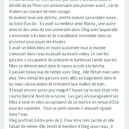
décidé de lui fêter son anniversaire une journée avant , car ils
étaient au courant de mon voyage.
Ils avaient loué une datcha , petite maison secondaire russe ,
au bord d'un lac . Il y avait sa meilleur amie Masha , une autre
amie et des amis de son université donc Oleg avec lequel elle
s entendait très bien et ils travaillaient ensemble dans un
pizza hut pour payer les études.
E avait un bikini bleu et toute la journée tout le monde
s'amusait dans l eau ou jouait au beach volley. Le soir les
garçons s occupaient de préparer le barbecue tandis que les
filles se détend aient dans le sauna accolé à la datcha.
E passait beaucoup de temps avec Oleg , elle flirtait mais sans
plus. Vers minuit les garçons sont allés se baignaient dans le
lac mais l alcool aidant ils retiraient leur maillot de bain .
Il faisait encore assez jour malgré l' heure car la nuit était très
courte dans le Nord de la russie . Les gars encourageaient les
filles à venir et elles acceptaient de se mettre en tenue d'Eve
pour les rejoindre . Tout ce petit monde s' amusait rigolait
dans l' eau .
Oleg profitait d être près de E. Pour être très tactile et elle
faisait de même. Elle sentit le membre d Oleg sous l eau , il