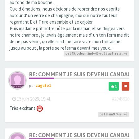
au fond de ma bouche .
Que d émotions, nous décidons de reprendre nos esprits
autour d' un verre de champagne, moi sur notre fauteuil
regardant E et F rire ensemble et se cajoler.
Puis madame prit notre hôte par la maman et se dirigea vers
notre chambre , je levais également mais d' un ton ferm me dit
de ne pas venir , qu elle allait me faire vivre mon fantasme
jusqu au bout , la porte se referma devant mes yeux...
pat45
,
odean
,
indy45
et 15
autres
a liké
RE: COMMENT JE SUIS DEVENU CANDAULI
par
zagato1
1
-
15 juin 2026, 19:41
#2945920
Très excitant
patalain974
a liké
RE: COMMENT JE SUIS DEVENU CANDAULI