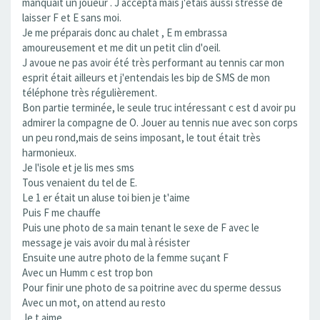
manquait un joueur . J accepta mais j'étais aussi stressé de
laisser F et E sans moi.
Je me préparais donc au chalet , E m embrassa
amoureusement et me dit un petit clin d'oeil.
J avoue ne pas avoir été très performant au tennis car mon
esprit était ailleurs et j'entendais les bip de SMS de mon
téléphone très régulièrement.
Bon partie terminée, le seule truc intéressant c est d avoir pu
admirer la compagne de O. Jouer au tennis nue avec son corps
un peu rond,mais de seins imposant, le tout était très
harmonieux.
Je l'isole et je lis mes sms
Tous venaient du tel de E.
Le 1 er était un aluse toi bien je t'aime
Puis F me chauffe
Puis une photo de sa main tenant le sexe de F avec le
message je vais avoir du mal à résister
Ensuite une autre photo de la femme suçant F
Avec un Humm c est trop bon
Pour finir une photo de sa poitrine avec du sperme dessus
Avec un mot, on attend au resto
Je t aime ....