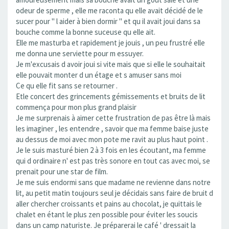
odeur de sperme , elle me raconta qu elle avait décidé de le
sucer pour " l aider à bien dormir " et qu il avait joui dans sa
bouche comme la bonne suceuse qu elle ait.
Elle me masturba et rapidement je jouis , un peu frustré elle
me donna une serviette pour m essuyer.
Je m'excusais d avoir joui si vite mais que si elle le souhaitait
elle pouvait monter d un étage et s amuser sans moi
Ce qu elle fit sans se retourner .
Etle concert des grincements gémissements et bruits de lit
commença pour mon plus grand plaisir
Je me surprenais à aimer cette frustration de pas être là mais
les imaginer , les entendre , savoir que ma femme baise juste
au dessus de moi avec mon pote me ravit au plus haut point .
Je le suis masturé bien 2 à 3 fois en les écoutant, ma femme
qui d ordinaire n' est pas très sonore en tout cas avec moi, se
prenait pour une star de film.
Je me suis endormi sans que madame ne revienne dans notre
lit, au petit matin toujours seul je décidais sans faire de bruit d
aller chercher croissants et pains au chocolat, je quittais le
chalet en étant le plus zen possible pour éviter les soucis
dans un camp naturiste. Je préparerai le café ' dressait la