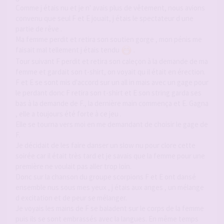
Comme j étais nu et je n' avais plus de vêtement, nous avions
convenu que seul F et E jouait, j étais le spectateur d une
partie de rêve .
Ma femme perdit et retira son soutien gorge , mon pénis me
faisait mal tellement j étais tendu
.
Tour suivant F perdit et retira son caleçon à la demande de ma
femme et gardait son t-shirt, on voyait qu il était en érection.
F et E se sont mis d'accord sur un all in mais avec un gage pour
le perdant donc F retira son t-shirt et E son string garda ses
bas à la demande de F., la dernière main commença et E. Gagna
, elle a toujours été forte à ce jeu .
Elle se tourna vers moi en me demandant de choisir le gage de
F.
Je décidait de les faire danser un slow nu pour clore cette
soirée car il était très tard et je savais que la femme pour une
première ne voulait pas aller trop loin.
Donc sur la chanson du groupe scorpions F et E ont dansé
ensemble nus sous mes yeux , j étais aux anges , un mélange
d excitation et de peur se mélanger.
Je voyais les mains de F se baladent sur le corps de la femme
puis ils se sont embrassés avec la langues. En même temps