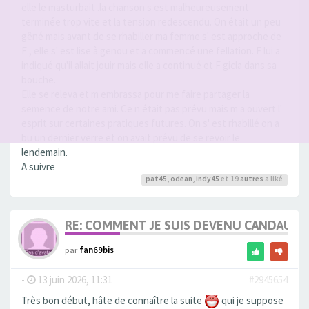
elle le masturbait .la chanson s est malheureusement
terminée trop vite et la tension redescendu. On était un peu
gêné mais avant de se rhabiller ma femme s' est approche de
F , elle s' est lise à genou et a commencé une fellation. F lui a
indiqué qu'il allait jouir mais elle a continué et F gicla dans sa
bouche.
Elle se releva et m embrassa pour me faire partager la
semence de notre ami. Ce n était pas prévu mais m a ouvert l'
esprit sur certaines pratiques futures. On s' est rhabillé on a
bu un dernier verre et on avait prévu de se revoir le
lendemain.
A suivre
pat45
,
odean
,
indy45
et 19
autres
a liké
RE: COMMENT JE SUIS DEVENU CANDAULI
par
fan69bis
-
13 juin 2026, 11:31
#2945654
Très bon début, hâte de connaître la suite
qui je suppose