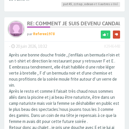
pat45
,
zztop
,
odean
et 6
autres
a liké
RE: COMMENT JE SUIS DEVENU CANDAULI
par
Referee1978
7
-
20 juin 2026, 10:32
#2946448
Après une bonne douche froide , j'enfilais un bermuda n'oin et
un t-shirt et direction le restaurant pour y retrouver F et E .
E embrassa tendrement, elle était habillée d une robe léger
verte à bretelle , F d' un bermuda noir et d'une chemise et
nous profitions de la soirée moule frite autour d' un verre de
vin.
Après le resto et comme il faisait très chaud nous sommes
allés dans la piscine et j ai beau être naturiste, être dans un
camp naturiste mais voir la femme se déshabiller en public est
le plus beau des spectacles.'nous jouons tous les 3 comme
des gamins. Dans un coin de ma tête je repensais à ce que la
femme m avais dit pour cette future soirée .
Retour donc au chalet , je pris une douche avec E et je lui ai