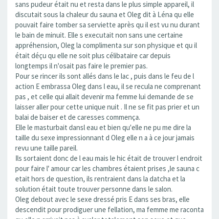
sans pudeur était nu et resta dans le plus simple appareil, il
discutait sous la chaleur du sauna et Oleg dit à Léna qu elle
pouvait faire tomber sa serviette après qu il est vu nu durant
le bain de minuit. Elle s executait non sans une certaine
appréhension, Oleg la complimenta sur son physique et qu il
était déçu qu elle ne soit plus célibataire car depuis
longtemps il n'osait pas faire le premier pas.
Pour se rincer ils sont allés dans le lac , puis dans le feu de l
action E embrassa Oleg dans l eau, il se recula ne comprenant
pas , et celle qui allait devenir ma femme lui demande de se
laisser aller pour cette unique nuit . Il ne se fit pas prier et un
balai de baiser et de caresses commença.
Elle le masturbait dansl eau et bien qu'elle ne pu me dire la
taille du sexe impressionnant d Oleg elle n a à ce jour jamais
revu une taille pareil.
Ils sortaient donc de l eau mais le hic était de trouver l endroit
pour faire l' amour car les chambres étaient prises ,le sauna c
etait hors de question, ils rentraient dans la datcha et la
solution était toute trouver personne dans le salon.
Oleg debout avec le sexe dressé pris E dans ses bras, elle
descendit pour prodiguer une fellation, ma femme me raconta