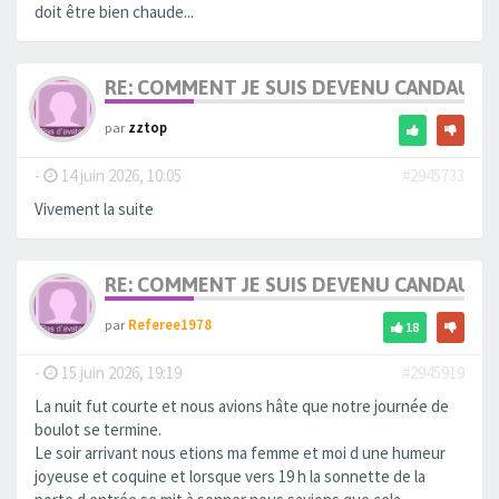
doit être bien chaude...
RE: COMMENT JE SUIS DEVENU CANDAULI
par
zztop
-
14 juin 2026, 10:05
#2945733
Vivement la suite
RE: COMMENT JE SUIS DEVENU CANDAULI
par
Referee1978
18
-
15 juin 2026, 19:19
#2945919
La nuit fut courte et nous avions hâte que notre journée de
boulot se termine.
Le soir arrivant nous etions ma femme et moi d une humeur
joyeuse et coquine et lorsque vers 19 h la sonnette de la