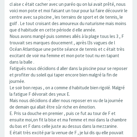
cl aise c était cacher avec un paréo qu on lui avait prêté, nous
voici mon pote et moi faisant un tour pour lui faire découvrir le
centre avec sa piscine , les terrains de sport et de tennis, le
golf . Le tout croisant des amoureux du naturisme mais moins
que d habitude en cette période d elle année.
Nous avons mangé puis sommes allés à la plage tous les 3 , F
trouvait ses marques doucement , après l3s vagues de l
Océan Atlantique une petite séance de tennis et c était très
excitant de voir ma femme et mon pote tout nu en tapant
dans la balle .
Fatigués nous décidions d aller dans la piscine pour se reposer
et profiter du soleil qui taper encore bien malgré la fin de
journée.
Le soir bon repas , on a comme d habitude bien rigolé. Malgré
la fatigue F dévorait des yeux E.
Mais nous décidions d aller nous reposer en vu de la journée
de demain qui allait être sûr riche en émotion.
E. Pris sa douche en premier , puis ce fut au tour de F et
ensuite moi,on fit la bise et ma femme et moi dans la chambre
du bas et F dans celle juste au dessus dans la mezzanine.
E était très excité par la venue de F , je lui dis qu elle pouvait