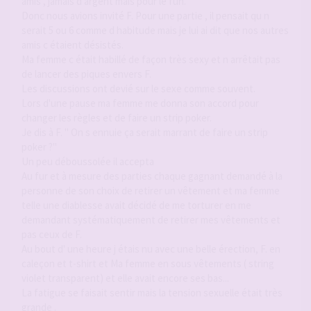
amis , jamais d argent mais pour le fun.
Donc nous avions invité F. Pour une partie , il pensait qu n
serait 5 ou 6 comme d habitude mais je lui ai dit que nos autres
amis c étaient désistés.
Ma femme c était habillé de façon très sexy et n arrêtait pas
de lancer des piques envers F.
Les discussions ont devié sur le sexe comme souvent.
Lors d'une pause ma femme me donna son accord pour
changer les règles et de faire un strip poker.
Je dis à F. " On s ennuie ça serait marrant de faire un strip
poker ?"
Un peu déboussolée il accepta
Au fur et à mesure des parties chaque gagnant demandé à la
personne de son choix de retirer un vêtement et ma femme
telle une diablesse avait décidé de me torturer en me
demandant systématiquement de retirer mes vêtements et
pas ceux de F.
Au bout d' une heure j étais nu avec une belle érection, F. en
caleçon et t-shirt et Ma femme en sous vêtements ( string
violet transparent) et elle avait encore ses bas...
La fatigue se faisait sentir mais la tension sexuelle était très
grande .