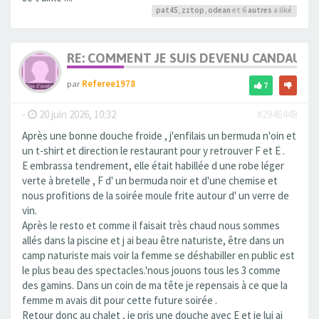
pat45
,
zztop
,
odean
et 6
autres
a liké
RE: COMMENT JE SUIS DEVENU CANDAULI
par
Referee1978
7
-
20 juin 2026, 10:32
#2946448
Après une bonne douche froide , j'enfilais un bermuda n'oin et
un t-shirt et direction le restaurant pour y retrouver F et E .
E embrassa tendrement, elle était habillée d une robe léger
verte à bretelle , F d' un bermuda noir et d'une chemise et
nous profitions de la soirée moule frite autour d' un verre de
vin.
Après le resto et comme il faisait très chaud nous sommes
allés dans la piscine et j ai beau être naturiste, être dans un
camp naturiste mais voir la femme se déshabiller en public est
le plus beau des spectacles.'nous jouons tous les 3 comme
des gamins. Dans un coin de ma tête je repensais à ce que la
femme m avais dit pour cette future soirée .
Retour donc au chalet , je pris une douche avec E et je lui ai