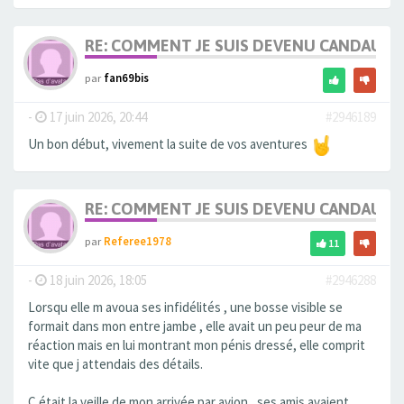
RE: COMMENT JE SUIS DEVENU CANDAULI
par
fan69bis
-
17 juin 2026, 20:44
#2946189
Un bon début, vivement la suite de vos aventures
RE: COMMENT JE SUIS DEVENU CANDAULI
par
Referee1978
11
-
18 juin 2026, 18:05
#2946288
Lorsqu elle m avoua ses infidélités , une bosse visible se
formait dans mon entre jambe , elle avait un peu peur de ma
réaction mais en lui montrant mon pénis dressé, elle comprit
vite que j attendais des détails.
C était la veille de mon arrivée par avion , ses amis avaient