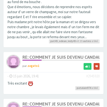
au fond de ma bouche .
Que d émotions, nous décidons de reprendre nos esprits
autour d' un verre de champagne, moi sur notre fauteuil
regardant E et F rire ensemble et se cajoler.
Puis madame prit notre hôte par la maman et se dirigea vers
notre chambre , je levais également mais d' un ton ferm me dit
de ne pas venir , qu elle allait me faire vivre mon fantasme
jusqu au bout , la porte se referma devant mes yeux...
pat45
,
odean
,
indy45
et 15
autres
a liké
RE: COMMENT JE SUIS DEVENU CANDAULI
par
zagato1
1
-
15 juin 2026, 19:41
#2945920
Très excitant
patalain974
a liké
RE: COMMENT JE SUIS DEVENU CANDAULI