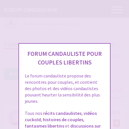
Ouvrir
FORUM CANDAULISME
la
navigatio
Vos fils persos et journaux intimes
COMMENT JE SUIS DEVENU CANDAULISTE
FORUM CANDAULISTE POUR
115 messages
1
2
3
4
COUPLES LIBERTINS
Répondre à ce post
Le forum candauliste propose des
rencontres pour couples, et contient
des photos et des vidéos candaulistes
pouvant heurter la sensibilité des plus
Voir tous les participants
jeunes.
COMMENT JE SUIS DEVENU CANDAULISTE
Tous nos
récits candaulistes
,
vidéos
cuckold
,
histoires de couples
,
par
Referee1978
22
fantasmes libertins
et
discussions sur