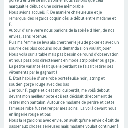
porte d entrée se mit à sonner nous savions que cela
marquait le début d une soirée mémorable.
Nous avions accueilli F. De manière chaleureuse et je
remarquai des regards coquin dès le début entre madame et
F.
Autour d' une verre nous parlions de la soirée d hier , de nos
envies, sans retenue.
Puis ma femme se leva alla chercher le jeu de poker et avec un
sourire des plus coquins nous demanda si on voulait jouer .
Nous voilà sur la table mais pas besoin de round d'observation
et nous passions directement en mode strip poker ou gage .
La petite variante était que le perdant se faisait retirer ses
vêtements par le gagnant !
E. Était habillée d' une robe portefeuille noir , string et
soutien gorge rouge avec des bas
1 er tour F. gagne et c est moi qui perdit, me voilà debout
devant mon meilleur pote et il est décidait directement de
retirer mon pantalon. Autour de madame de perdre et cette
fameuse robe fut retirer par mes soins . La voilà devant nous
en lingerie rouge et bas .
Nous la regardions avec envie, on avait qu'une envie c était de
passer aux choses sérieuses mais madame voulait continuer à