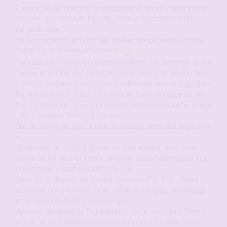
Comme j étais nu et je n' avais plus de vêtement, nous avions
convenu que seul F et E jouait, j étais le spectateur d une
partie de rêve .
Ma femme perdit et retira son soutien gorge , mon pénis me
faisait mal tellement j étais tendu
.
Tour suivant F perdit et retira son caleçon à la demande de ma
femme et gardait son t-shirt, on voyait qu il était en érection.
F et E se sont mis d'accord sur un all in mais avec un gage pour
le perdant donc F retira son t-shirt et E son string garda ses
bas à la demande de F., la dernière main commença et E. Gagna
, elle a toujours été forte à ce jeu .
Elle se tourna vers moi en me demandant de choisir le gage de
F.
Je décidait de les faire danser un slow nu pour clore cette
soirée car il était très tard et je savais que la femme pour une
première ne voulait pas aller trop loin.
Donc sur la chanson du groupe scorpions F et E ont dansé
ensemble nus sous mes yeux , j étais aux anges , un mélange
d excitation et de peur se mélanger.
Je voyais les mains de F se baladent sur le corps de la femme
puis ils se sont embrassés avec la langues. En même temps