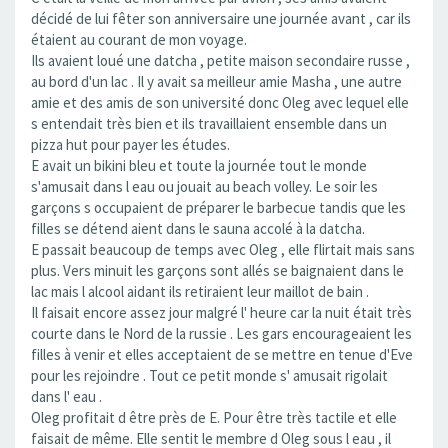
décidé de lui fêter son anniversaire une journée avant , car ils
étaient au courant de mon voyage.
Ils avaient loué une datcha , petite maison secondaire russe ,
au bord d'un lac . Il y avait sa meilleur amie Masha , une autre
amie et des amis de son université donc Oleg avec lequel elle
s entendait très bien et ils travaillaient ensemble dans un
pizza hut pour payer les études.
E avait un bikini bleu et toute la journée tout le monde
s'amusait dans l eau ou jouait au beach volley. Le soir les
garçons s occupaient de préparer le barbecue tandis que les
filles se détend aient dans le sauna accolé à la datcha.
E passait beaucoup de temps avec Oleg , elle flirtait mais sans
plus. Vers minuit les garçons sont allés se baignaient dans le
lac mais l alcool aidant ils retiraient leur maillot de bain .
Il faisait encore assez jour malgré l' heure car la nuit était très
courte dans le Nord de la russie . Les gars encourageaient les
filles à venir et elles acceptaient de se mettre en tenue d'Eve
pour les rejoindre . Tout ce petit monde s' amusait rigolait
dans l' eau .
Oleg profitait d être près de E. Pour être très tactile et elle
faisait de même. Elle sentit le membre d Oleg sous l eau , il