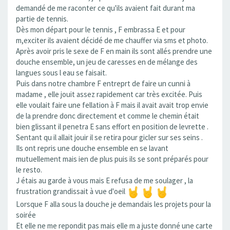
demandé de me raconter ce qu'ils avaient fait durant ma
partie de tennis.
Dès mon départ pour le tennis , F embrassa E et pour
m,exciter ils avaient décidé de me chauffer via sms et photo.
Après avoir pris le sexe de F en main ils sont allés prendre une
douche ensemble, un jeu de caresses en de mélange des
langues sous l eau se faisait.
Puis dans notre chambre F entreprt de faire un cunni à
madame , elle jouit assez rapidement car très excitée. Puis
elle voulait faire une fellation à F mais il avait avait trop envie
de la prendre donc directement et comme le chemin était
bien glissant il penetra E sans effort en position de levrette .
Sentant qu il allait jouir il se retira pour gicler sur ses seins .
Ils ont repris une douche ensemble en se lavant
mutuellement mais ien de plus puis ils se sont préparés pour
le resto.
J étais au garde à vous mais E refusa de me soulager , la
frustration grandissait à vue d'oeil
Lorsque F alla sous la douche je demandais les projets pour la
soirée
Et elle ne me repondit pas mais elle m a juste donné une carte