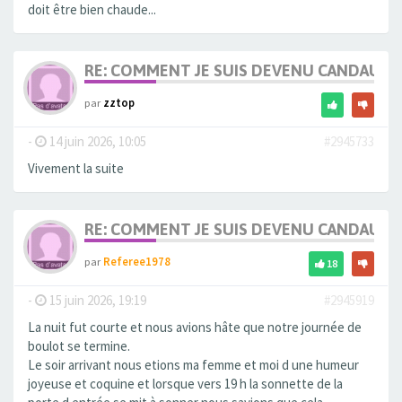
doit être bien chaude...
RE: COMMENT JE SUIS DEVENU CANDAULI
par
zztop
-
14 juin 2026, 10:05
#2945733
Vivement la suite
RE: COMMENT JE SUIS DEVENU CANDAULI
par
Referee1978
18
-
15 juin 2026, 19:19
#2945919
La nuit fut courte et nous avions hâte que notre journée de
boulot se termine.
Le soir arrivant nous etions ma femme et moi d une humeur
joyeuse et coquine et lorsque vers 19 h la sonnette de la