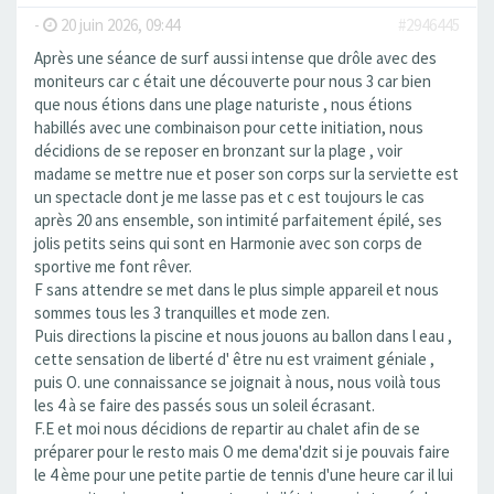
-
20 juin 2026, 09:44
#2946445
Après une séance de surf aussi intense que drôle avec des
moniteurs car c était une découverte pour nous 3 car bien
que nous étions dans une plage naturiste , nous étions
habillés avec une combinaison pour cette initiation, nous
décidions de se reposer en bronzant sur la plage , voir
madame se mettre nue et poser son corps sur la serviette est
un spectacle dont je me lasse pas et c est toujours le cas
après 20 ans ensemble, son intimité parfaitement épilé, ses
jolis petits seins qui sont en Harmonie avec son corps de
sportive me font rêver.
F sans attendre se met dans le plus simple appareil et nous
sommes tous les 3 tranquilles et mode zen.
Puis directions la piscine et nous jouons au ballon dans l eau ,
cette sensation de liberté d' être nu est vraiment géniale ,
puis O. une connaissance se joignait à nous, nous voilà tous
les 4 à se faire des passés sous un soleil écrasant.
F.E et moi nous décidions de repartir au chalet afin de se
préparer pour le resto mais O me dema'dzit si je pouvais faire
le 4 ème pour une petite partie de tennis d'une heure car il lui