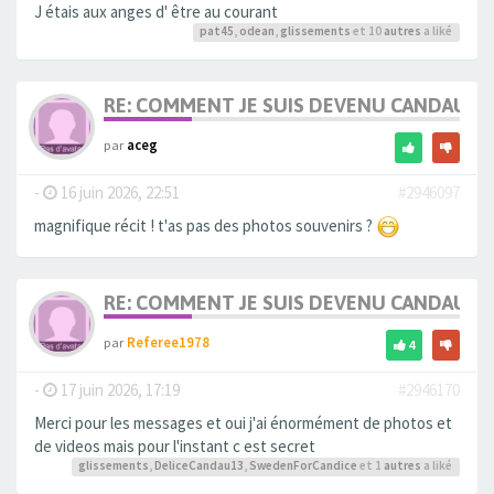
J étais aux anges d' être au courant
pat45
,
odean
,
glissements
et 10
autres
a liké
RE: COMMENT JE SUIS DEVENU CANDAULI
par
aceg
-
16 juin 2026, 22:51
#2946097
magnifique récit ! t'as pas des photos souvenirs ?
RE: COMMENT JE SUIS DEVENU CANDAULI
par
Referee1978
4
-
17 juin 2026, 17:19
#2946170
Merci pour les messages et oui j'ai énormément de photos et
de videos mais pour l'instant c est secret
glissements
,
DeliceCandau13
,
SwedenForCandice
et 1
autres
a liké