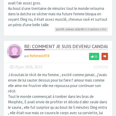
avait l'air assez gros.
Au bout d une trentaine de minutes tout le monde retourna
dans la datcha se sécher mais ma future femme bloqua en
voyant Oleg nu, il était assez musclé, cheveux rasé et surtout
un pénis d'une belle taille.
pat45
,
odean
,
indy45
et 8
autres
a liké
RE: COMMENT JE SUIS DEVENU CANDAULI
par
Referee1978
11
-
18 juin 2026, 20:32
#2946299
J écoutais le récit de ma femme , excité comme jamais , j'avais
envie de lui sauter dessus pour lui faire l' amour mais comme
elle aime me frustrer elle me repoussa pour continuer son
récit.
Tout le monde commençait à tomber dans les bras de
Morphée, E avait envie de profiter et décida d aller seule dans
le sauna , elle fut surprise qu au bout de 5 minutes Oleg entra
, elle était nue mais se couvra le corps avec sa serviette, lui