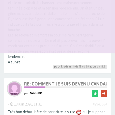
elle le masturbait .la chanson s est malheureusement
terminée trop vite et la tension redescendu. On était un peu
gêné mais avant de se rhabiller ma femme s' est approche de
F , elle s' est lise à genou et a commencé une fellation. F lui a
indiqué qu'il allait jouir mais elle a continué et F gicla dans sa
bouche.
Elle se releva et m embrassa pour me faire partager la
semence de notre ami. Ce n était pas prévu mais m a ouvert l'
esprit sur certaines pratiques futures. On s' est rhabillé on a
bu un dernier verre et on avait prévu de se revoir le
lendemain.
A suivre
pat45
,
odean
,
indy45
et 19
autres
a liké
RE: COMMENT JE SUIS DEVENU CANDAULI
par
fan69bis
-
13 juin 2026, 11:31
#2945654
Très bon début, hâte de connaître la suite
qui je suppose