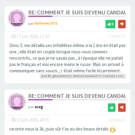
RE: COMMENT JE SUIS DEVENU CANDAULI
par
Referee1978
9
-
17 juin 2026, 17:30
#2946173
Donc E. me détailla ses infidèlites même si la 1 ère en était pas
une , elle était en couple lorsque nous nous sommes
rencontrés, ce que je ne savais pas , à l époque elle ne parlait
pas le français et moi encore moins le russe. Mais on arrivait à
communiquer sans soucis , c était même facile bizarrement.
pat45
,
glissements
,
DeliceCandau13
et 6
autres
a liké
RE: COMMENT JE SUIS DEVENU CANDAULI
par
aceg
-
17 juin 2026, 20:31
#2946183
raconte nous la 2è, jsuis sûr t'as eu des beaux details