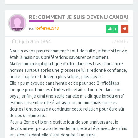
RE: COMMENT JE SUIS DEVENU CANDAULI
par
Referee1978
13
-
16 juin 2026, 18:54
#2946067
Nous n avons pas recommencé tout de suite , même si l envie
était là mais nous préférerions savourer ce moment.
Ma femme m expliquait que d' être dans les bras d' un autre
homme surtout après une grossesse lui a redonné confiance,
notre couple est devenu plus solide , plus ouvert.
Elle a pu m avouée sans honte et de peur ses 2 infidèlites
lorsque pour finir ses études elle était retournée dans son
pays , enfin je dirai une seule car elle m a dit que lorsqu on s'
est mis ensemble elle était avec un homme mais que ses
doutes l ont poussé à continuer cette relation pour être sûr
de ses sentiments.
Pour la 2eme et bien c était le jour de son anniversaire, je
devais arriver par avion le lendemain, elle a fêté avec des amis
et l alcool aidant elle s' est donnée à un autre .