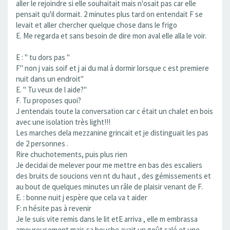
aller le rejoindre si elle souhaitait mais n'osait pas car elle
pensait qu'il dormait. 2 minutes plus tard on entendait F se
levait et aller chercher quelque chose dans le frigo
E. Me regarda et sans besoin de dire mon aval elle alla le voir.
E : " tu dors pas "
F" non j vais soif et j ai du mal à dormir lorsque c est premiere
nuit dans un endroit"
E. " Tu veux de l aide?"
F. Tu proposes quoi?
J entendais toute la conversation car c était un chalet en bois
avec une isolation très light!!!
Les marches dela mezzanine grincait et je distinguait les pas
de 2 personnes .
Rire chuchotements, puis plus rien
Je decidai de melever pour me mettre en bas des escaliers
des bruits de soucions ven nt du haut , des gémissements et
au bout de quelques minutes un râle de plaisir venant de F.
E. : bonne nuit j espère que cela va t aider
F: n hésite pas à revenir
Je le suis vite remis dans le lit etE arriva , elle m embrassa
amoureusement mais sa bouche avait un goût salé et une