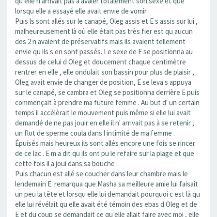
qu elle n arrivait pas à avaler totalement son sexe et que
lorsqu elle a essayé elle avait envie de vomir.
Puis ls sont allés sur le canapé, Oleg assis et E s assis sur lui ,
malheureusement là où elle était pas très fier est qu aucun
des 2 n avaient de préservatifs mais ils avaient tellement
envie qu ils s en sont passés. Le sexe de E se positionna au
dessus de celui d Oleg et doucement chaque centimètre
rentrer en elle , elle ondulait son bassin pour plus de plaisir ,
Oleg avait envie de changer de position, E se leva s appuya
sur le canapé, se cambra et Oleg se positionna derrière E puis
commençait à prendre ma future femme . Au but d' un certain
temps il accélèrait le mouvement puis même si elle lui avait
demandé de ne pas jouir en elle il n' arrivait pas à se retenir ,
un flot de sperme coula dans l intimité de ma femme .
Épuisés mais heureux ils sont allés encore une fois se rincer
de ce lac . E m a dit qu ils ont pu le refaire sur la plage et que
cette fois il a joui dans sa bouche .
Puis chacun est allé se coucher dans leur chambre mais le
lendemain E. remarqua que Masha sa meilleure amie lui faisait
un peu la tête et lorsqu elle lui demandait pourquoi c est là qu
elle lui révélait qu elle avait été témoin des ebas d Oleg et de
E et du coup se demandait ce qu elle allait faire avec moi , elle