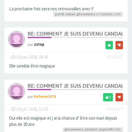
La prochaine fois sera nos retrouvailles avec F.
pat45
,
odean
,
glissements
et 8
autres
a liké
RE: COMMENT JE SUIS DEVENU CANDAULI
par
zztop
-
19 juin 2026, 06:49
#2946321
Elle semble être magique
RE: COMMENT JE SUIS DEVENU CANDAULI
par
Referee1978
3
-
19 juin 2026, 13:39
#2946377
Oui elle est magique et j ai la chance d' être son mari depuis
plus de 20 ans
glissements
,
michpat
,
etplus49
a liké