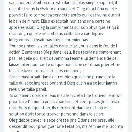
sans pudeur était nu et resta dans le plus simple appareil, il
discutait sous la chaleur du sauna et Oleg dit à Léna qu elle
pouvait faire tomber sa serviette après qu il est vu nu durant
le bain de minuit. Elle s executait non sans une certaine
appréhension, Oleg la complimenta sur son physique et qu il
était déçu qu elle ne soit plus célibataire car depuis
longtemps il n'osait pas faire le premier pas.
Pour se rincer ils sont allés dans le lac , puis dans le feu de l
action E embrassa Oleg dans l eau, il se recula ne comprenant
pas , et celle qui allait devenir ma femme lui demande de se
laisser aller pour cette unique nuit . Il ne se fit pas prier et un
balai de baiser et de caresses commença.
Elle le masturbait dansl eau et bien qu'elle ne pu me dire la
taille du sexe impressionnant d Oleg elle n a à ce jour jamais
revu une taille pareil.
Ils sortaient donc de l eau mais le hic était de trouver l endroit
pour faire l' amour car les chambres étaient prises ,le sauna c
etait hors de question, ils rentraient dans la datcha et la
solution était toute trouver personne dans le salon.
Oleg debout avec le sexe dressé pris E dans ses bras, elle
descendit pour prodiguer une fellation, ma femme me raconta