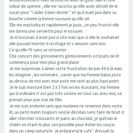
odeur de sperme , elle me raconta qu elle avait décidé de le
sucer pour " l aider à bien dormir " et qu il avait joui dans sa
bouche comme la bonne suceuse qu elle ait.
Elle me masturba et rapidement je jouis , un peu frustré elle
me donna une serviette pour m essuyer.
Je m'excusais d avoir joui si vite mais que si elle le souhaitait
elle pouvait monter d un étage et s amuser sans moi
Ce qu elle fit sans se retourner .
Etle concert des grincements gémissements et bruits de lit
commença pour mon plus grand plaisir
Je me surprenais à aimer cette frustration de pas être là mais
les imaginer , les entendre , savoir que ma femme baise juste
au dessus de moi avec mon pote me ravit au plus haut point .
Je le suis masturé bien 2 à 3 fois en les écoutant, ma femme
qui d ordinaire n' est pas très sonore en tout cas avec moi, se
prenait pour une star de film.
Je me suis endormi sans que madame ne revienne dans notre
lit, au petit matin toujours seul je décidais sans faire de bruit d
aller chercher croissants et pains au chocolat, je quittais le
chalet en étant le plus zen possible pour éviter les soucis
dans un camp naturiste. Je préparerai le café ' dressait la