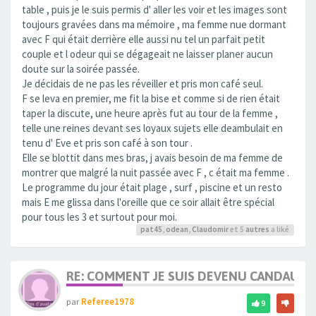
table , puis je le suis permis d' aller les voir et les images sont
toujours gravées dans ma mémoire , ma femme nue dormant
avec F qui était derrière elle aussi nu tel un parfait petit
couple et l odeur qui se dégageait ne laisser planer aucun
doute sur la soirée passée.
Je décidais de ne pas les réveiller et pris mon café seul.
F se leva en premier, me fit la bise et comme si de rien était
taper la discute, une heure après fut au tour de la femme ,
telle une reines devant ses loyaux sujets elle deambulait en
tenu d' Eve et pris son café à son tour .
Elle se blottit dans mes bras, j avais besoin de ma femme de
montrer que malgré la nuit passée avec F , c était ma femme .
Le programme du jour était plage , surf , piscine et un resto
mais E me glissa dans l'oreille que ce soir allait être spécial
pour tous les 3 et surtout pour moi.
pat45
,
odean
,
Claudomir
et 5
autres
a liké
RE: COMMENT JE SUIS DEVENU CANDAULI
par
Referee1978
9