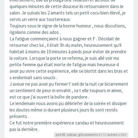
quelques minutes de cette douceur ils retournaient dans le
salon. Je suivais les 2 amants tels un petit cocu bien élevé, je
servis un verre aux tourtereaux.
Toujours sous le signe de la bonne humeur , nous discutions,
rigolions comme des ados .
La fatigue commençaient à nous gagner et F . Décidait de
retourner chez lui , il était 3h du matin, heureusement qu'il
habitait à moins de 10 minutes à pieds pour éviter de prendre
la voiture. Lorsque la porte se referma, je suis allé voir ma
petite femme qui était morte de fatigue mais heureuse d
avoir pu vivre cette expérience, elle se blottit dans les bras et
s endormait sans soucis .
J avoue ne pas avoir pu fermer l' oeil de la nuit car bizarrement
un sentiment de peur m envahit , va t elle toujours m aimer,
est ce que j'ai ouvert la boîte de pandore .
Le lendemain nous avons pu débriefer de la soirée et dissiper
les doutes même si durant plusieurs jours ils sont restés
présents .
Ce fut notre première expérience candau et heureusement
pas la dernière .
pat45
,
odean
,
glissements
et 11
autres
a liké