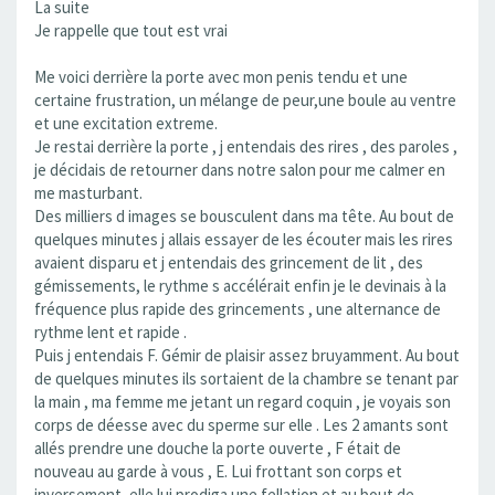
La suite
Je rappelle que tout est vrai
Me voici derrière la porte avec mon penis tendu et une
certaine frustration, un mélange de peur,une boule au ventre
et une excitation extreme.
Je restai derrière la porte , j entendais des rires , des paroles ,
je décidais de retourner dans notre salon pour me calmer en
me masturbant.
Des milliers d images se bousculent dans ma tête. Au bout de
quelques minutes j allais essayer de les écouter mais les rires
avaient disparu et j entendais des grincement de lit , des
gémissements, le rythme s accélérait enfin je le devinais à la
fréquence plus rapide des grincements , une alternance de
rythme lent et rapide .
Puis j entendais F. Gémir de plaisir assez bruyamment. Au bout
de quelques minutes ils sortaient de la chambre se tenant par
la main , ma femme me jetant un regard coquin , je voyais son
corps de déesse avec du sperme sur elle . Les 2 amants sont
allés prendre une douche la porte ouverte , F était de
nouveau au garde à vous , E. Lui frottant son corps et
inversement, elle lui prodiga une fellation et au bout de