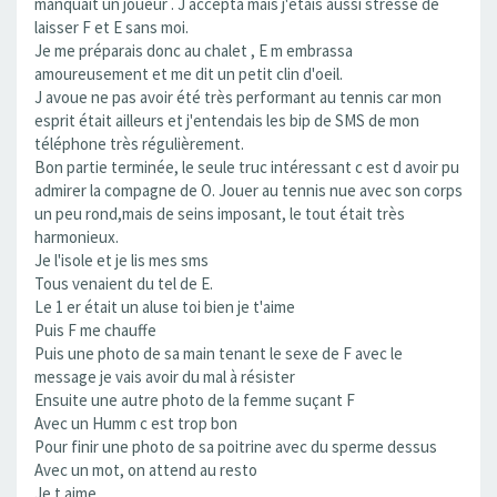
manquait un joueur . J accepta mais j'étais aussi stressé de
laisser F et E sans moi.
Je me préparais donc au chalet , E m embrassa
amoureusement et me dit un petit clin d'oeil.
J avoue ne pas avoir été très performant au tennis car mon
esprit était ailleurs et j'entendais les bip de SMS de mon
téléphone très régulièrement.
Bon partie terminée, le seule truc intéressant c est d avoir pu
admirer la compagne de O. Jouer au tennis nue avec son corps
un peu rond,mais de seins imposant, le tout était très
harmonieux.
Je l'isole et je lis mes sms
Tous venaient du tel de E.
Le 1 er était un aluse toi bien je t'aime
Puis F me chauffe
Puis une photo de sa main tenant le sexe de F avec le
message je vais avoir du mal à résister
Ensuite une autre photo de la femme suçant F
Avec un Humm c est trop bon
Pour finir une photo de sa poitrine avec du sperme dessus
Avec un mot, on attend au resto
Je t aime ....