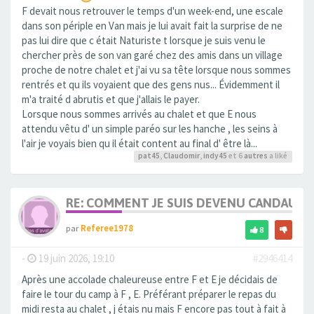
F devait nous retrouver le temps d'un week-end, une escale
dans son périple en Van mais je lui avait fait la surprise de ne
pas lui dire que c était Naturiste t lorsque je suis venu le
chercher près de son van garé chez des amis dans un village
proche de notre chalet et j'ai vu sa tête lorsque nous sommes
rentrés et qu ils voyaient que des gens nus... Évidemment il
m'a traité d abrutis et que j'allais le payer.
Lorsque nous sommes arrivés au chalet et que E nous
attendu vêtu d' un simple paréo sur les hanche , les seins à
l'air je voyais bien qu il était content au final d' être là...
pat45
,
Claudomir
,
indy45
et 6
autres
a liké
RE: COMMENT JE SUIS DEVENU CANDAULI
par
Referee1978
8
-
19 juin 2026, 19:10
#2946414
Après une accolade chaleureuse entre F et E je décidais de
faire le tour du camp à F , E. Préférant préparer le repas du
midi resta au chalet , j étais nu mais F encore pas tout à fait à