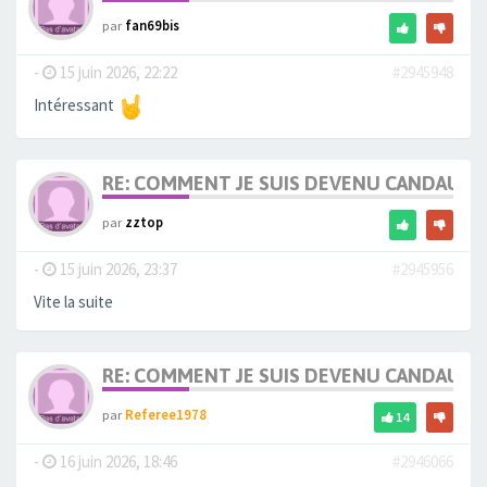
par
fan69bis
-
15 juin 2026, 22:22
#2945948
Intéressant
RE: COMMENT JE SUIS DEVENU CANDAULI
par
zztop
-
15 juin 2026, 23:37
#2945956
Vite la suite
RE: COMMENT JE SUIS DEVENU CANDAULI
par
Referee1978
14
-
16 juin 2026, 18:46
#2946066