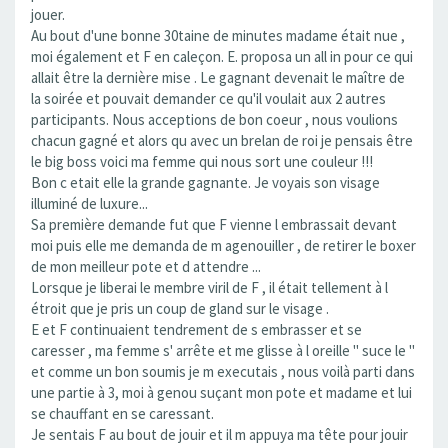
jouer.
Au bout d'une bonne 30taine de minutes madame était nue ,
moi également et F en caleçon. E. proposa un all in pour ce qui
allait être la dernière mise . Le gagnant devenait le maître de
la soirée et pouvait demander ce qu'il voulait aux 2 autres
participants. Nous acceptions de bon coeur , nous voulions
chacun gagné et alors qu avec un brelan de roi je pensais être
le big boss voici ma femme qui nous sort une couleur !!!
Bon c etait elle la grande gagnante. Je voyais son visage
illuminé de luxure...
Sa première demande fut que F vienne l embrassait devant
moi puis elle me demanda de m agenouiller , de retirer le boxer
de mon meilleur pote et d attendre ...
Lorsque je liberai le membre viril de F , il était tellement à l
étroit que je pris un coup de gland sur le visage .
E et F continuaient tendrement de s embrasser et se
caresser , ma femme s' arrête et me glisse à l oreille " suce le "
et comme un bon soumis je m executais , nous voilà parti dans
une partie à 3, moi à genou suçant mon pote et madame et lui
se chauffant en se caressant.
Je sentais F au bout de jouir et il m appuya ma tête pour jouir