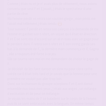
Comme j étais nu et je n' avais plus de vêtement, nous avions
convenu que seul F et E jouait, j étais le spectateur d une
partie de rêve .
Ma femme perdit et retira son soutien gorge , mon pénis me
faisait mal tellement j étais tendu
.
Tour suivant F perdit et retira son caleçon à la demande de ma
femme et gardait son t-shirt, on voyait qu il était en érection.
F et E se sont mis d'accord sur un all in mais avec un gage pour
le perdant donc F retira son t-shirt et E son string garda ses
bas à la demande de F., la dernière main commença et E. Gagna
, elle a toujours été forte à ce jeu .
Elle se tourna vers moi en me demandant de choisir le gage de
F.
Je décidait de les faire danser un slow nu pour clore cette
soirée car il était très tard et je savais que la femme pour une
première ne voulait pas aller trop loin.
Donc sur la chanson du groupe scorpions F et E ont dansé
ensemble nus sous mes yeux , j étais aux anges , un mélange
d excitation et de peur se mélanger.
Je voyais les mains de F se baladent sur le corps de la femme
puis ils se sont embrassés avec la langues. En même temps