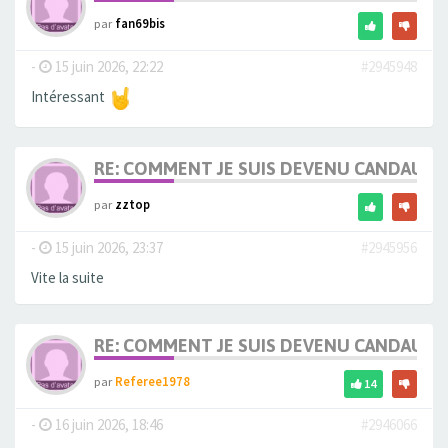
par
fan69bis
-
15 juin 2026, 22:22
#2945948
Intéressant
RE: COMMENT JE SUIS DEVENU CANDAULI
par
zztop
-
15 juin 2026, 23:37
#2945956
Vite la suite
RE: COMMENT JE SUIS DEVENU CANDAULI
par
Referee1978
14
-
16 juin 2026, 18:46
#2946066