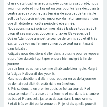
cl aise c était cacher avec un paréo qu on lui avait prêté, nous
voici mon pote et moi faisant un tour pour lui faire découvrir le
centre avec sa piscine , les terrains de sport et de tennis, le
golf . Le tout croisant des amoureux du naturisme mais moins
que d habitude en cette période d elle année.
Nous avons mangé puis sommes allés à la plage tous les 3 , F
trouvait ses marques doucement , après l3s vagues de l
Océan Atlantique une petite séance de tennis et c était très
excitant de voir ma femme et mon pote tout nu en tapant
dans la balle .
Fatigués nous décidions d aller dans la piscine pour se reposer
et profiter du soleil qui taper encore bien malgré la fin de
journée.
Le soir bon repas , on a comme d habitude bien rigolé. Malgré
la fatigue F dévorait des yeux E.
Mais nous décidions d aller nous reposer en vu de la journée
de demain qui allait être sûr riche en émotion.
E. Pris sa douche en premier , puis ce fut au tour de F et
ensuite moi,on fit la bise et ma femme et moi dans la chambre
du bas et F dans celle juste au dessus dans la mezzanine.
E était très excité par la venue de F , je lui dis qu elle pouvait