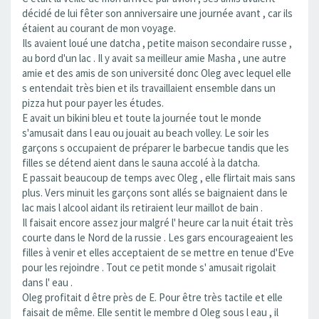
décidé de lui fêter son anniversaire une journée avant , car ils
étaient au courant de mon voyage.
Ils avaient loué une datcha , petite maison secondaire russe ,
au bord d'un lac . Il y avait sa meilleur amie Masha , une autre
amie et des amis de son université donc Oleg avec lequel elle
s entendait très bien et ils travaillaient ensemble dans un
pizza hut pour payer les études.
E avait un bikini bleu et toute la journée tout le monde
s'amusait dans l eau ou jouait au beach volley. Le soir les
garçons s occupaient de préparer le barbecue tandis que les
filles se détend aient dans le sauna accolé à la datcha.
E passait beaucoup de temps avec Oleg , elle flirtait mais sans
plus. Vers minuit les garçons sont allés se baignaient dans le
lac mais l alcool aidant ils retiraient leur maillot de bain .
Il faisait encore assez jour malgré l' heure car la nuit était très
courte dans le Nord de la russie . Les gars encourageaient les
filles à venir et elles acceptaient de se mettre en tenue d'Eve
pour les rejoindre . Tout ce petit monde s' amusait rigolait
dans l' eau .
Oleg profitait d être près de E. Pour être très tactile et elle
faisait de même. Elle sentit le membre d Oleg sous l eau , il