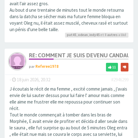
avait l'air assez gros.
Au bout d une trentaine de minutes tout le monde retourna
dans la datcha se sécher mais ma future femme bloqua en
voyant Oleg nu, il était assez musclé, cheveux rasé et surtout
un pénis d'une belle taille.
pat45
,
odean
,
indy45
et 8
autres
a liké
RE: COMMENT JE SUIS DEVENU CANDAULI
par
Referee1978
11
-
18 juin 2026, 20:32
#2946299
J écoutais le récit de ma femme , excité comme jamais , j'avais
envie de lui sauter dessus pour lui faire l' amour mais comme
elle aime me frustrer elle me repoussa pour continuer son
récit.
Tout le monde commençait à tomber dans les bras de
Morphée, E avait envie de profiter et décida d aller seule dans
le sauna , elle fut surprise qu au bout de 5 minutes Oleg entra
, elle était nue mais se couvra le corps avec sa serviette, lui