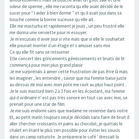
odeur de sperme , elle me raconta qu elle avait décidé de le
sucer pour " l aider à bien dormir " et qu il avait joui dans sa
bouche comme la bonne suceuse qu elle ait.
Elle me masturba et rapidement je jouis , un peu frustré elle
me donna une serviette pour m essuyer.
Je m'excusais d avoir joui si vite mais que si elle le souhaitait
elle pouvait monter d un étage et s amuser sans moi
Ce qu elle fit sans se retourner .
Etle concert des grincements gémissements et bruits de lit
commença pour mon plus grand plaisir
Je me surprenais à aimer cette frustration de pas être là mais
les imaginer , les entendre , savoir que ma femme baise juste
au dessus de moi avec mon pote me ravit au plus haut point .
Je le suis masturé bien 2 à 3 fois en les écoutant, ma femme
qui d ordinaire n' est pas très sonore en tout cas avec moi, se
prenait pour une star de film.
Je me suis endormi sans que madame ne revienne dans notre
lit, au petit matin toujours seul je décidais sans faire de bruit d
aller chercher croissants et pains au chocolat, je quittais le
chalet en étant le plus zen possible pour éviter les soucis
dans un camp naturiste. Je préparerai le café ' dressait la