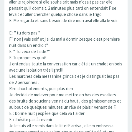
aller le rejoindre si elle souhaitait mais n'osait pas car elle
pensait qu'il dormait. 2 minutes plus tard on entendait F se
levait et aller chercher quelque chose dans le frigo
E. Me regarda et sans besoin de dire mon aval elle alla le voir.
E : " tu dors pas "
F" non j vais soif et j ai du mal à dormir lorsque c est premiere
nuit dans un endroit"
E. " Tu veux de l aide?"
F. Tu proposes quoi?
J entendais toute la conversation car c était un chalet en bois
avec une isolation très light!!!
Les marches dela mezzanine grincait et je distinguait les pas
de 2 personnes .
Rire chuchotements, puis plus rien
Je decidai de melever pour me mettre en bas des escaliers
des bruits de soucions ven nt du haut , des gémissements et
au bout de quelques minutes un râle de plaisir venant de F.
E. : bonne nuit j espère que cela va t aider
F: n hésite pas à revenir
Je le suis vite remis dans le lit etE arriva , elle m embrassa
amoureusement mais sa bouche avait un goût salé et une