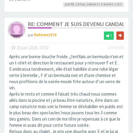
pat45
,
zztop
,
odean
et 6
autres
a liké
RE: COMMENT JE SUIS DEVENU CANDAULI
par
Referee1978
7
-
20 juin 2026, 10:32
#2946448
Après une bonne douche froide , j'enfilais un bermuda n'oin et
un t-shirt et direction le restaurant pour y retrouver F et E .
E embrassa tendrement, elle était habillée d une robe léger
verte à bretelle , F d' un bermuda noir et d'une chemise et
nous profitions de la soirée moule frite autour d' un verre de
vin.
Après le resto et comme il faisait très chaud nous sommes
allés dans la piscine et j ai beau être naturiste, être dans un
camp naturiste mais voir la femme se déshabiller en public est
le plus beau des spectacles.'nous jouons tous les 3 comme
des gamins. Dans un coin de ma tête je repensais à ce que la
femme m avais dit pour cette future soirée .
Retour donc au chalet , je pris une douche avec E et je lui ai