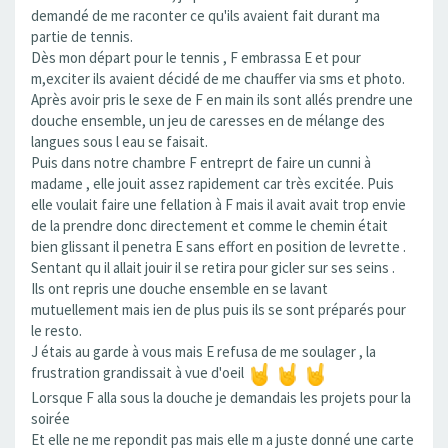
demandé de me raconter ce qu'ils avaient fait durant ma
partie de tennis.
Dès mon départ pour le tennis , F embrassa E et pour
m,exciter ils avaient décidé de me chauffer via sms et photo.
Après avoir pris le sexe de F en main ils sont allés prendre une
douche ensemble, un jeu de caresses en de mélange des
langues sous l eau se faisait.
Puis dans notre chambre F entreprt de faire un cunni à
madame , elle jouit assez rapidement car très excitée. Puis
elle voulait faire une fellation à F mais il avait avait trop envie
de la prendre donc directement et comme le chemin était
bien glissant il penetra E sans effort en position de levrette .
Sentant qu il allait jouir il se retira pour gicler sur ses seins .
Ils ont repris une douche ensemble en se lavant
mutuellement mais ien de plus puis ils se sont préparés pour
le resto.
J étais au garde à vous mais E refusa de me soulager , la
frustration grandissait à vue d'oeil
Lorsque F alla sous la douche je demandais les projets pour la
soirée
Et elle ne me repondit pas mais elle m a juste donné une carte