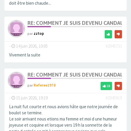
doit être bien chaude...
RE: COMMENT JE SUIS DEVENU CANDAULI
par
zztop
-
14 juin 2026, 10:05
#2945733
Vivement la suite
RE: COMMENT JE SUIS DEVENU CANDAULI
par
Referee1978
18
-
15 juin 2026, 19:19
#2945919
La nuit fut courte et nous avions hâte que notre journée de
boulot se termine.
Le soir arrivant nous etions ma femme et moi d une humeur
joyeuse et coquine et lorsque vers 19 h la sonnette de la