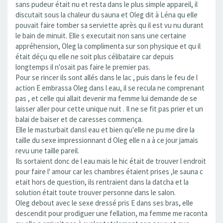
sans pudeur était nu et resta dans le plus simple appareil, il
discutait sous la chaleur du sauna et Oleg dit à Léna qu elle
pouvait faire tomber sa serviette après qu il est vu nu durant
le bain de minuit. Elle s executait non sans une certaine
appréhension, Oleg la complimenta sur son physique et qu il
était déçu qu elle ne soit plus célibataire car depuis
longtemps il n'osait pas faire le premier pas.
Pour se rincer ils sont allés dans le lac , puis dans le feu de l
action E embrassa Oleg dans l eau, il se recula ne comprenant
pas , et celle qui allait devenir ma femme lui demande de se
laisser aller pour cette unique nuit . Il ne se fit pas prier et un
balai de baiser et de caresses commença.
Elle le masturbait dansl eau et bien qu'elle ne pu me dire la
taille du sexe impressionnant d Oleg elle n a à ce jour jamais
revu une taille pareil.
Ils sortaient donc de l eau mais le hic était de trouver l endroit
pour faire l' amour car les chambres étaient prises ,le sauna c
etait hors de question, ils rentraient dans la datcha et la
solution était toute trouver personne dans le salon.
Oleg debout avec le sexe dressé pris E dans ses bras, elle
descendit pour prodiguer une fellation, ma femme me raconta