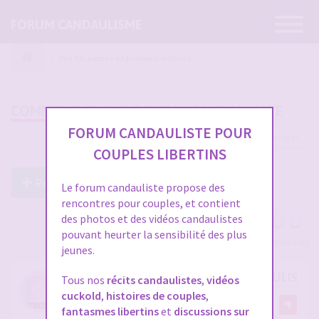
Ouvrir
FORUM CANDAULISME
la
navigatio
Vos fils persos et journaux intimes
COMMENT JE SUIS DEVENU CANDAULISTE
FORUM CANDAULISTE POUR
115 messages
1
2
3
4
COUPLES LIBERTINS
Répondre à ce post
Le forum candauliste propose des
rencontres pour couples, et contient
des photos et des vidéos candaulistes
pouvant heurter la sensibilité des plus
Voir tous les participants
jeunes.
COMMENT JE SUIS DEVENU CANDAULISTE
Tous nos
récits candaulistes
,
vidéos
cuckold
,
histoires de couples
,
par
Referee1978
22
fantasmes libertins
et
discussions sur