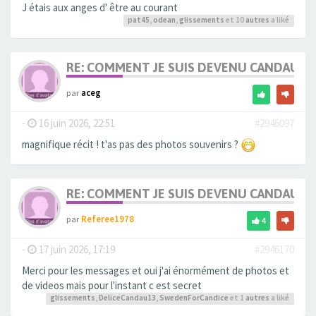
J étais aux anges d' être au courant
pat45
,
odean
,
glissements
et 10
autres
a liké
RE: COMMENT JE SUIS DEVENU CANDAULI
par
aceg
-
16 juin 2026, 22:51
#2946097
magnifique récit ! t'as pas des photos souvenirs ?
RE: COMMENT JE SUIS DEVENU CANDAULI
par
Referee1978
4
-
17 juin 2026, 17:19
#2946170
Merci pour les messages et oui j'ai énormément de photos et
de videos mais pour l'instant c est secret
glissements
,
DeliceCandau13
,
SwedenForCandice
et 1
autres
a liké