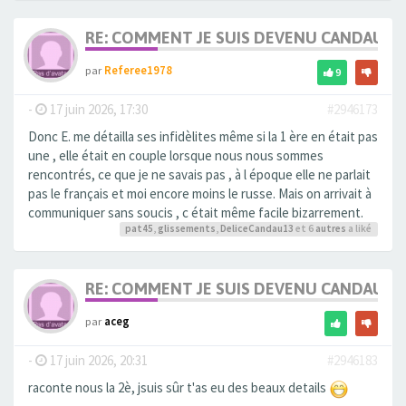
RE: COMMENT JE SUIS DEVENU CANDAULI
par
Referee1978
9
-
17 juin 2026, 17:30
#2946173
Donc E. me détailla ses infidèlites même si la 1 ère en était pas
une , elle était en couple lorsque nous nous sommes
rencontrés, ce que je ne savais pas , à l époque elle ne parlait
pas le français et moi encore moins le russe. Mais on arrivait à
communiquer sans soucis , c était même facile bizarrement.
pat45
,
glissements
,
DeliceCandau13
et 6
autres
a liké
RE: COMMENT JE SUIS DEVENU CANDAULI
par
aceg
-
17 juin 2026, 20:31
#2946183
raconte nous la 2è, jsuis sûr t'as eu des beaux details