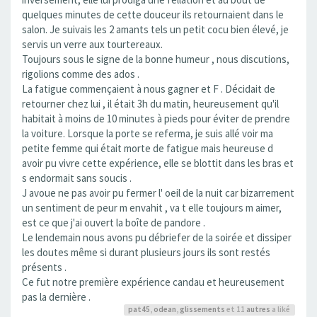
quelques minutes de cette douceur ils retournaient dans le
salon. Je suivais les 2 amants tels un petit cocu bien élevé, je
servis un verre aux tourtereaux.
Toujours sous le signe de la bonne humeur , nous discutions,
rigolions comme des ados .
La fatigue commençaient à nous gagner et F . Décidait de
retourner chez lui , il était 3h du matin, heureusement qu'il
habitait à moins de 10 minutes à pieds pour éviter de prendre
la voiture. Lorsque la porte se referma, je suis allé voir ma
petite femme qui était morte de fatigue mais heureuse d
avoir pu vivre cette expérience, elle se blottit dans les bras et
s endormait sans soucis .
J avoue ne pas avoir pu fermer l' oeil de la nuit car bizarrement
un sentiment de peur m envahit , va t elle toujours m aimer,
est ce que j'ai ouvert la boîte de pandore .
Le lendemain nous avons pu débriefer de la soirée et dissiper
les doutes même si durant plusieurs jours ils sont restés
présents .
Ce fut notre première expérience candau et heureusement
pas la dernière .
pat45
,
odean
,
glissements
et 11
autres
a liké