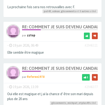
La prochaine fois sera nos retrouvailles avec F.
pat45
,
odean
,
glissements
et 8
autres
a liké
RE: COMMENT JE SUIS DEVENU CANDAULI
par
zztop
-
19 juin 2026, 06:49
#2946321
Elle semble être magique
RE: COMMENT JE SUIS DEVENU CANDAULI
par
Referee1978
3
-
19 juin 2026, 13:39
#2946377
Oui elle est magique et j ai la chance d' être son mari depuis
plus de 20 ans
glissements
,
michpat
,
etplus49
a liké