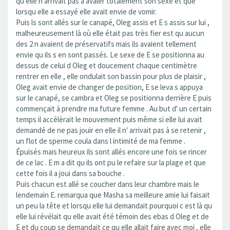
qu elle n arrivait pas à avaler totalement son sexe et que
lorsqu elle a essayé elle avait envie de vomir.
Puis ls sont allés sur le canapé, Oleg assis et E s assis sur lui ,
malheureusement là où elle était pas très fier est qu aucun
des 2 n avaient de préservatifs mais ils avaient tellement
envie qu ils s en sont passés. Le sexe de E se positionna au
dessus de celui d Oleg et doucement chaque centimètre
rentrer en elle , elle ondulait son bassin pour plus de plaisir ,
Oleg avait envie de changer de position, E se leva s appuya
sur le canapé, se cambra et Oleg se positionna derrière E puis
commençait à prendre ma future femme . Au but d' un certain
temps il accélèrait le mouvement puis même si elle lui avait
demandé de ne pas jouir en elle il n' arrivait pas à se retenir ,
un flot de sperme coula dans l intimité de ma femme .
Épuisés mais heureux ils sont allés encore une fois se rincer
de ce lac . E m a dit qu ils ont pu le refaire sur la plage et que
cette fois il a joui dans sa bouche .
Puis chacun est allé se coucher dans leur chambre mais le
lendemain E. remarqua que Masha sa meilleure amie lui faisait
un peu la tête et lorsqu elle lui demandait pourquoi c est là qu
elle lui révélait qu elle avait été témoin des ebas d Oleg et de
E et du coup se demandait ce qu elle allait faire avec moi , elle