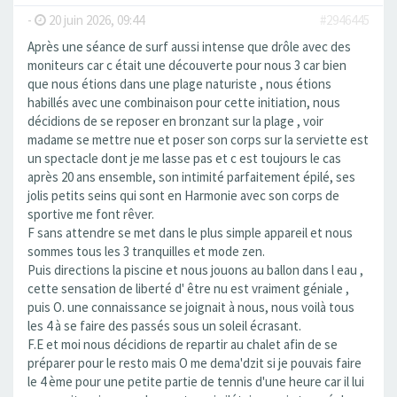
-
20 juin 2026, 09:44
#2946445
Après une séance de surf aussi intense que drôle avec des
moniteurs car c était une découverte pour nous 3 car bien
que nous étions dans une plage naturiste , nous étions
habillés avec une combinaison pour cette initiation, nous
décidions de se reposer en bronzant sur la plage , voir
madame se mettre nue et poser son corps sur la serviette est
un spectacle dont je me lasse pas et c est toujours le cas
après 20 ans ensemble, son intimité parfaitement épilé, ses
jolis petits seins qui sont en Harmonie avec son corps de
sportive me font rêver.
F sans attendre se met dans le plus simple appareil et nous
sommes tous les 3 tranquilles et mode zen.
Puis directions la piscine et nous jouons au ballon dans l eau ,
cette sensation de liberté d' être nu est vraiment géniale ,
puis O. une connaissance se joignait à nous, nous voilà tous
les 4 à se faire des passés sous un soleil écrasant.
F.E et moi nous décidions de repartir au chalet afin de se
préparer pour le resto mais O me dema'dzit si je pouvais faire
le 4 ème pour une petite partie de tennis d'une heure car il lui