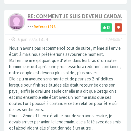
RE: COMMENT JE SUIS DEVENU CANDAULI
par
Referee1978
13
-
16 juin 2026, 18:54
#2946067
Nous n avons pas recommencé tout de suite , même si l envie
était là mais nous préférerions savourer ce moment.
Ma femme m expliquait que d' être dans les bras d' un autre
homme surtout après une grossesse lui a redonné confiance,
notre couple est devenu plus solide , plus ouvert.
Elle a pu m avouée sans honte et de peur ses 2 infidèlites
lorsque pour finir ses études elle était retournée dans son
pays , enfin je dirai une seule car elle m a dit que lorsqu on s'
est mis ensemble elle était avec un homme mais que ses
doutes l ont poussé à continuer cette relation pour être sûr
de ses sentiments.
Pour la 2eme et bien c était le jour de son anniversaire, je
devais arriver par avion le lendemain, elle a fêté avec des amis
et l alcool aidant elle s' est donnée à un autre .