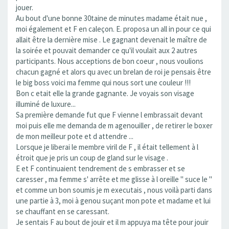
jouer.
Au bout d'une bonne 30taine de minutes madame était nue ,
moi également et F en caleçon. E. proposa un all in pour ce qui
allait être la dernière mise . Le gagnant devenait le maître de
la soirée et pouvait demander ce qu'il voulait aux 2 autres
participants. Nous acceptions de bon coeur , nous voulions
chacun gagné et alors qu avec un brelan de roi je pensais être
le big boss voici ma femme qui nous sort une couleur !!!
Bon c etait elle la grande gagnante. Je voyais son visage
illuminé de luxure...
Sa première demande fut que F vienne l embrassait devant
moi puis elle me demanda de m agenouiller , de retirer le boxer
de mon meilleur pote et d attendre ...
Lorsque je liberai le membre viril de F , il était tellement à l
étroit que je pris un coup de gland sur le visage .
E et F continuaient tendrement de s embrasser et se
caresser , ma femme s' arrête et me glisse à l oreille " suce le "
et comme un bon soumis je m executais , nous voilà parti dans
une partie à 3, moi à genou suçant mon pote et madame et lui
se chauffant en se caressant.
Je sentais F au bout de jouir et il m appuya ma tête pour jouir