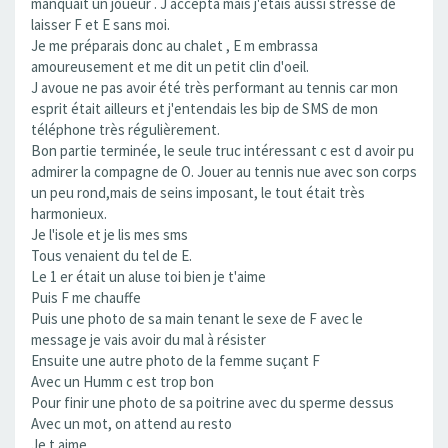
manquait un joueur . J accepta mais j'étais aussi stressé de
laisser F et E sans moi.
Je me préparais donc au chalet , E m embrassa
amoureusement et me dit un petit clin d'oeil.
J avoue ne pas avoir été très performant au tennis car mon
esprit était ailleurs et j'entendais les bip de SMS de mon
téléphone très régulièrement.
Bon partie terminée, le seule truc intéressant c est d avoir pu
admirer la compagne de O. Jouer au tennis nue avec son corps
un peu rond,mais de seins imposant, le tout était très
harmonieux.
Je l'isole et je lis mes sms
Tous venaient du tel de E.
Le 1 er était un aluse toi bien je t'aime
Puis F me chauffe
Puis une photo de sa main tenant le sexe de F avec le
message je vais avoir du mal à résister
Ensuite une autre photo de la femme suçant F
Avec un Humm c est trop bon
Pour finir une photo de sa poitrine avec du sperme dessus
Avec un mot, on attend au resto
Je t aime ....