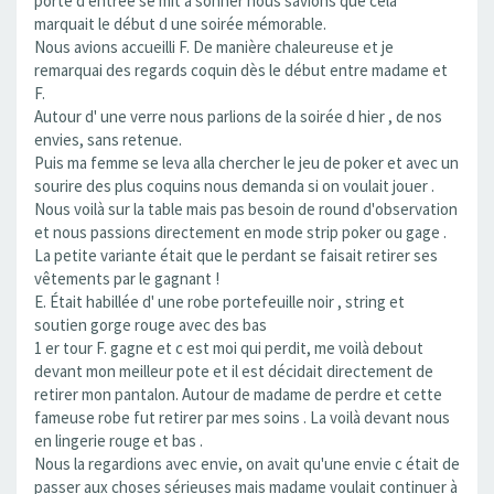
porte d entrée se mit à sonner nous savions que cela
marquait le début d une soirée mémorable.
Nous avions accueilli F. De manière chaleureuse et je
remarquai des regards coquin dès le début entre madame et
F.
Autour d' une verre nous parlions de la soirée d hier , de nos
envies, sans retenue.
Puis ma femme se leva alla chercher le jeu de poker et avec un
sourire des plus coquins nous demanda si on voulait jouer .
Nous voilà sur la table mais pas besoin de round d'observation
et nous passions directement en mode strip poker ou gage .
La petite variante était que le perdant se faisait retirer ses
vêtements par le gagnant !
E. Était habillée d' une robe portefeuille noir , string et
soutien gorge rouge avec des bas
1 er tour F. gagne et c est moi qui perdit, me voilà debout
devant mon meilleur pote et il est décidait directement de
retirer mon pantalon. Autour de madame de perdre et cette
fameuse robe fut retirer par mes soins . La voilà devant nous
en lingerie rouge et bas .
Nous la regardions avec envie, on avait qu'une envie c était de
passer aux choses sérieuses mais madame voulait continuer à