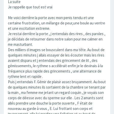
La suite
Je rappelle que tout est vrai
Me voici derrière la porte avec mon penis tendu et une
certaine frustration, un mélange de peur,une boule au ventre
et une excitation extreme.
Je restai derrière la porte , j entendais des rires , des paroles ,
je décidais de retourner dans notre salon pour me calmer en
me masturbant.
Des milliers d images se bousculent dans ma tête. Au bout de
quelques minutes j allais essayer de les écouter mais les rires
avaient disparu et j entendais des grincement de lit , des
gémissements, le rythme s accélérait enfin je le devinais à la
fréquence plus rapide des grincements , une alternance de
rythme lent et rapide .
Puis j entendais F. Gémir de plaisir assez bruyamment. Au bout
de quelques minutes ils sortaient de la chambre se tenant par
la main , ma femme me jetant un regard coquin , je voyais son
corps de déesse avec du sperme sur elle . Les 2 amants sont
allés prendre une douche la porte ouverte , F était de
nouveau au garde à vous , E. Lui frottant son corps et
inversement, elle lui prodiga une fellation et au bout de