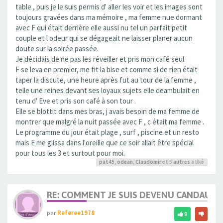
table , puis je le suis permis d' aller les voir et les images sont
toujours gravées dans ma mémoire , ma femme nue dormant
avec F qui était derrière elle aussi nu tel un parfait petit
couple et l odeur qui se dégageait ne laisser planer aucun
doute sur la soirée passée.
Je décidais de ne pas les réveiller et pris mon café seul.
F se leva en premier, me fit la bise et comme si de rien était
taper la discute, une heure après fut au tour de la femme ,
telle une reines devant ses loyaux sujets elle deambulait en
tenu d' Eve et pris son café à son tour .
Elle se blottit dans mes bras, j avais besoin de ma femme de
montrer que malgré la nuit passée avec F , c était ma femme .
Le programme du jour était plage , surf , piscine et un resto
mais E me glissa dans l'oreille que ce soir allait être spécial
pour tous les 3 et surtout pour moi.
pat45
,
odean
,
Claudomir
et 5
autres
a liké
RE: COMMENT JE SUIS DEVENU CANDAULI
par
Referee1978
9