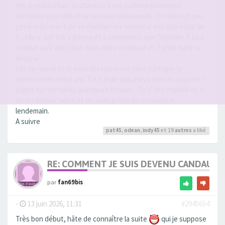
elle le masturbait .la chanson s est malheureusement
terminée trop vite et la tension redescendu. On était un peu
gêné mais avant de se rhabiller ma femme s' est approche de
F , elle s' est lise à genou et a commencé une fellation. F lui a
indiqué qu'il allait jouir mais elle a continué et F gicla dans sa
bouche.
Elle se releva et m embrassa pour me faire partager la
semence de notre ami. Ce n était pas prévu mais m a ouvert l'
esprit sur certaines pratiques futures. On s' est rhabillé on a
bu un dernier verre et on avait prévu de se revoir le
lendemain.
A suivre
pat45
,
odean
,
indy45
et 19
autres
a liké
RE: COMMENT JE SUIS DEVENU CANDAULI
par
fan69bis
-
13 juin 2026, 11:31
#2945654
Très bon début, hâte de connaître la suite
qui je suppose