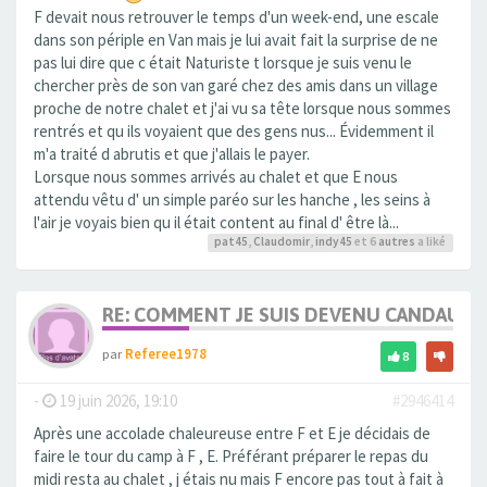
F devait nous retrouver le temps d'un week-end, une escale
dans son périple en Van mais je lui avait fait la surprise de ne
pas lui dire que c était Naturiste t lorsque je suis venu le
chercher près de son van garé chez des amis dans un village
proche de notre chalet et j'ai vu sa tête lorsque nous sommes
rentrés et qu ils voyaient que des gens nus... Évidemment il
m'a traité d abrutis et que j'allais le payer.
Lorsque nous sommes arrivés au chalet et que E nous
attendu vêtu d' un simple paréo sur les hanche , les seins à
l'air je voyais bien qu il était content au final d' être là...
pat45
,
Claudomir
,
indy45
et 6
autres
a liké
RE: COMMENT JE SUIS DEVENU CANDAULI
par
Referee1978
8
-
19 juin 2026, 19:10
#2946414
Après une accolade chaleureuse entre F et E je décidais de
faire le tour du camp à F , E. Préférant préparer le repas du
midi resta au chalet , j étais nu mais F encore pas tout à fait à