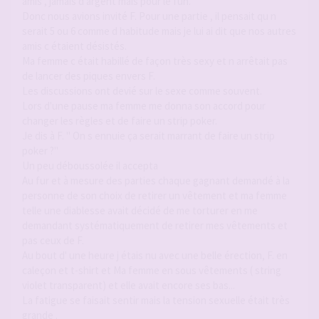
amis , jamais d argent mais pour le fun.
Donc nous avions invité F. Pour une partie , il pensait qu n
serait 5 ou 6 comme d habitude mais je lui ai dit que nos autres
amis c étaient désistés.
Ma femme c était habillé de façon très sexy et n arrêtait pas
de lancer des piques envers F.
Les discussions ont devié sur le sexe comme souvent.
Lors d'une pause ma femme me donna son accord pour
changer les règles et de faire un strip poker.
Je dis à F. " On s ennuie ça serait marrant de faire un strip
poker ?"
Un peu déboussolée il accepta
Au fur et à mesure des parties chaque gagnant demandé à la
personne de son choix de retirer un vêtement et ma femme
telle une diablesse avait décidé de me torturer en me
demandant systématiquement de retirer mes vêtements et
pas ceux de F.
Au bout d' une heure j étais nu avec une belle érection, F. en
caleçon et t-shirt et Ma femme en sous vêtements ( string
violet transparent) et elle avait encore ses bas...
La fatigue se faisait sentir mais la tension sexuelle était très
grande .