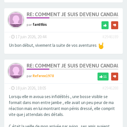
RE: COMMENT JE SUIS DEVENU CANDAULI
par
fan69bis
-
17 juin 2026, 20:44
#2946189
Un bon début, vivement la suite de vos aventures
RE: COMMENT JE SUIS DEVENU CANDAULI
par
Referee1978
11
-
18 juin 2026, 18:05
#2946288
Lorsqu elle m avoua ses infidélités , une bosse visible se
formait dans mon entre jambe , elle avait un peu peur de ma
réaction mais en lui montrant mon pénis dressé, elle comprit
vite que j attendais des détails.
C était la veille de mon arrivée par avion , ses amis avaient