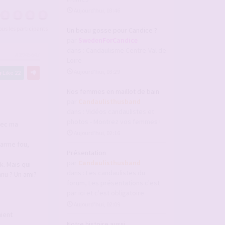
Aujourd’hui, 03:46
tous les participants
Un beau gosse pour Candice ?
par
SwedenForCandice
dans :
Candaulisme Centre-Val de
#2945647
Loire
Aujourd’hui, 03:29
Like
22
Nos femmes en maillot de bain
par
Candaulisthusband
dans :
Vidéos candaulistes et
photos - Montrez vos femmes !
vec ma
Aujourd’hui, 02:16
harme fou,
Présentation
par
Candaulisthusband
k. Mais qui
dans :
Les candaulistes du
nnu ? Un ami?
forum, Les présentations c'est
par ici et c'est obligatoire
Aujourd’hui, 02:09
aient
Notre histoire aussi