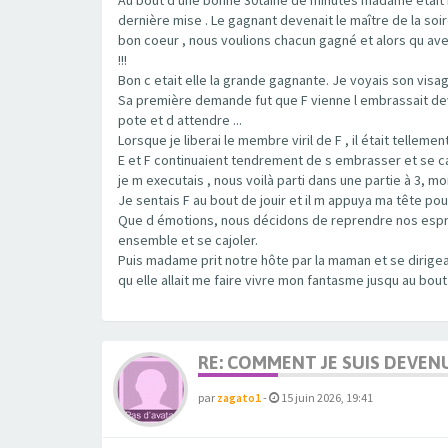
dernière mise . Le gagnant devenait le maître de la soi
bon coeur , nous voulions chacun gagné et alors qu ave
!!!
Bon c etait elle la grande gagnante. Je voyais son visage
Sa première demande fut que F vienne l embrassait dev
pote et d attendre ...
Lorsque je liberai le membre viril de F , il était tellemen
E et F continuaient tendrement de s embrasser et se ca
je m executais , nous voilà parti dans une partie à 3, 
Je sentais F au bout de jouir et il m appuya ma tête pou
Que d émotions, nous décidons de reprendre nos esprits
ensemble et se cajoler.
Puis madame prit notre hôte par la maman et se dirigea
qu elle allait me faire vivre mon fantasme jusqu au bout
RE: COMMENT JE SUIS DEVEN
par
zagato1
-
15 juin 2026, 19:41