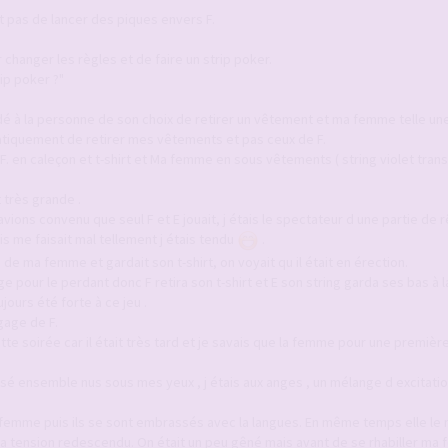
it pas de lancer des piques envers F.
anger les règles et de faire un strip poker.
rip poker ?"
é à la personne de son choix de retirer un vêtement et ma femme telle un
tiquement de retirer mes vêtements et pas ceux de F.
 F. en caleçon et t-shirt et Ma femme en sous vêtements ( string violet tran
t très grande .
vions convenu que seul F et E jouait, j étais le spectateur d une partie de r
s me faisait mal tellement j étais tendu
.
 de ma femme et gardait son t-shirt, on voyait qu il était en érection.
age pour le perdant donc F retira son t-shirt et E son string garda ses bas à
jours été forte à ce jeu .
gage de F.
tte soirée car il était très tard et je savais que la femme pour une première
sé ensemble nus sous mes yeux , j étais aux anges , un mélange d excitati
a femme puis ils se sont embrassés avec la langues. En même temps elle le m
a tension redescendu. On était un peu gêné mais avant de se rhabiller ma 