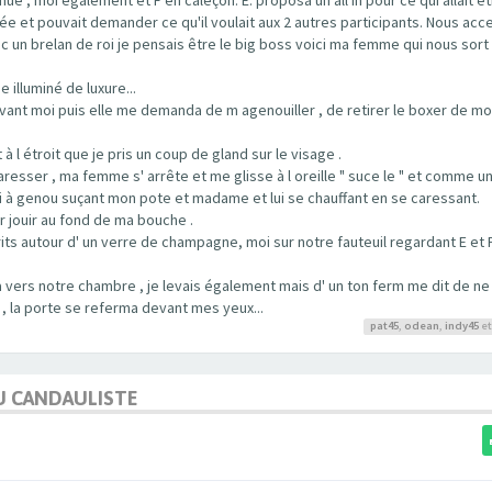
rée et pouvait demander ce qu'il voulait aux 2 autres participants. Nous acc
c un brelan de roi je pensais être le big boss voici ma femme qui nous sort
 illuminé de luxure...
ant moi puis elle me demanda de m agenouiller , de retirer le boxer de mo
t à l étroit que je pris un coup de gland sur le visage .
resser , ma femme s' arrête et me glisse à l oreille " suce le " et comme 
moi à genou suçant mon pote et madame et lui se chauffant en se caressant.
r jouir au fond de ma bouche .
 autour d' un verre de champagne, moi sur notre fauteuil regardant E et F
 vers notre chambre , je levais également mais d' un ton ferm me dit de ne 
 , la porte se referma devant mes yeux...
pat45
,
odean
,
indy45
et
U CANDAULISTE