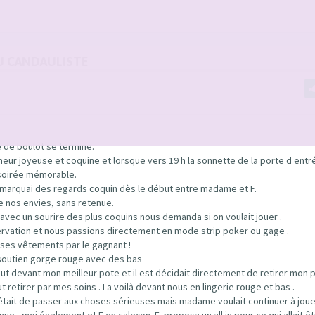
U CANDAULISTE
e de boulot se termine.
eur joyeuse et coquine et lorsque vers 19 h la sonnette de la porte d entr
 soirée mémorable.
remarquai des regards coquin dès le début entre madame et F.
de nos envies, sans retenue.
avec un sourire des plus coquins nous demanda si on voulait jouer .
servation et nous passions directement en mode strip poker ou gage .
er ses vêtements par le gagnant !
et soutien gorge rouge avec des bas
bout devant mon meilleur pote et il est décidait directement de retirer mon 
etirer par mes soins . La voilà devant nous en lingerie rouge et bas .
 était de passer aux choses sérieuses mais madame voulait continuer à joue
 , moi également et F en caleçon. E. proposa un all in pour ce qui allait êt