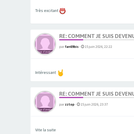
Très excitant
RE: COMMENT JE SUIS DEVEN
par
fan69bis
-
15 juin 2026, 22:22
Intéressant
RE: COMMENT JE SUIS DEVEN
par
zztop
-
15 juin 2026, 23:37
Vite la suite