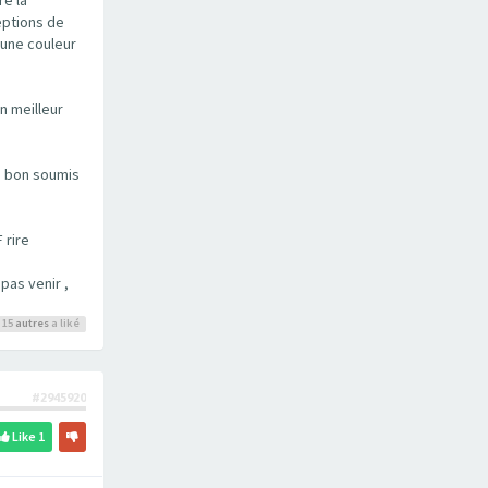
eptions de
 une couleur
n meilleur
un bon soumis
 rire
pas venir ,
 15
autres
a liké
#2945920
Like
1