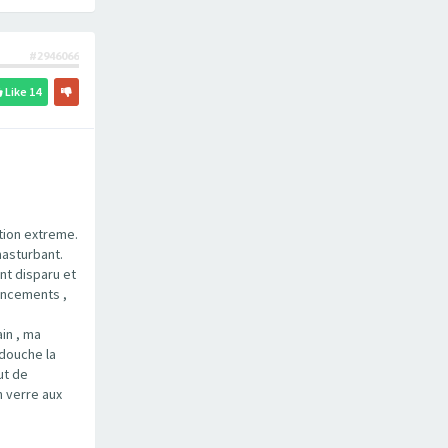
#2946066
Like
14
tion extreme.
masturbant.
nt disparu et
rincements ,
in , ma
 douche la
ut de
n verre aux