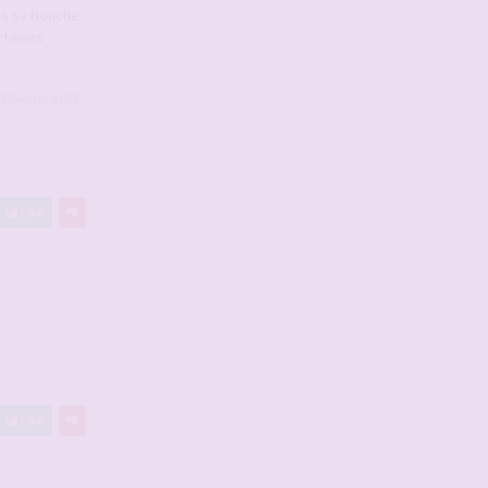
ans sa bouche.
rtaines
 19
autres
a liké
#2945654
Like
#2945733
Like