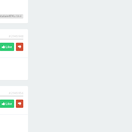
talain974
a liké
#2945948
Like
#2945956
Like