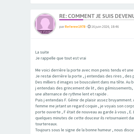
RE: COMMENT JE SUIS DEVEN
par
Referee1978
-
16 juin 2026, 18:46
La suite
Je rappelle que tout est vrai
Me voici derrière la porte avec mon penis tendu et une
Je restai derrière la porte , j entendais des rires , d
Des milliers d images se bousculent dans ma tête. Au bo
j entendais des grincement de lit , des gémissements, l
une alternance de rythme lent et rapide .
Puis j entendais F. Gémir de plaisir assez bruyamment. 
femme me jetant un regard coquin , je voyais son corp
porte ouverte , F était de nouveau au garde à vous , E. 
quelques minutes de cette douceur ils retournaient dans 
tourtereaux.
Toujours sous le signe de la bonne humeur , nous discu