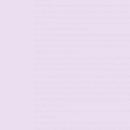
Ma femme c était habillé de façon très sexy et n arrêta
Les discussions ont devié sur le sexe comme souvent.
Lors d'une pause ma femme me donna son accord pour ch
Je dis à F. " On s ennuie ça serait marrant de faire un st
Un peu déboussolée il accepta
Au fur et à mesure des parties chaque gagnant demand
avait décidé de me torturer en me demandant systéma
Au bout d' une heure j étais nu avec une belle érection,
elle avait encore ses bas...
La fatigue se faisait sentir mais la tension sexuelle étai
Comme j étais nu et je n' avais plus de vêtement, nous a
Ma femme perdit et retira son soutien gorge , mon péni
Tour suivant F perdit et retira son caleçon à la demande
F et E se sont mis d'accord sur un all in mais avec un g
de F., la dernière main commença et E. Gagna , elle a tou
Elle se tourna vers moi en me demandant de choisir le 
Je décidait de les faire danser un slow nu pour clore ce
pas aller trop loin.
Donc sur la chanson du groupe scorpions F et E ont dan
se mélanger.
Je voyais les mains de F se baladent sur le corps de l
chanson s est malheureusement terminée trop vite et l