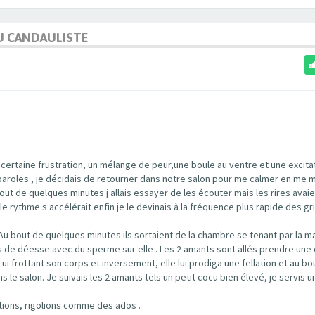
U CANDAULISTE
 certaine frustration, un mélange de peur,une boule au ventre et une excita
es paroles , je décidais de retourner dans notre salon pour me calmer en me 
ut de quelques minutes j allais essayer de les écouter mais les rires avaie
e rythme s accélérait enfin je le devinais à la fréquence plus rapide des g
Au bout de quelques minutes ils sortaient de la chambre se tenant par la ma
s de déesse avec du sperme sur elle . Les 2 amants sont allés prendre une
Lui frottant son corps et inversement, elle lui prodiga une fellation et au bo
le salon. Je suivais les 2 amants tels un petit cocu bien élevé, je servis u
tions, rigolions comme des ados .