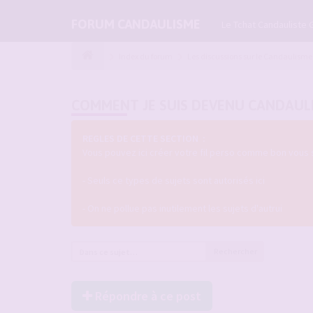
FORUM CANDAULISME
Le Tchat Candauliste 
Index du forum
Les discussions sur le Candaulisme
COMMENT JE SUIS DEVENU CANDAUL
REGLES DE CETTE SECTION :
Vous pouvez ici créer votre fil perso comme bon vous 
- Seuls ce types de sujets sont autorisés ici
- On ne pollue pas inutilement les sujets d'autrui
Rechercher
Répondre à ce post