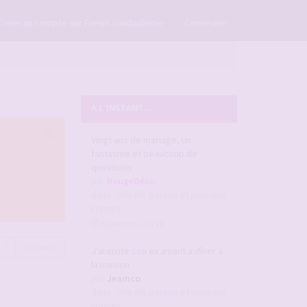
×
Créer un compte sur Forum candaulisme
Connexion
A L'INSTANT ...
Vingt ans de mariage, un
fantasme et beaucoup de
questions
par
RougeDésir
dans :
Vos fils persos et journaux
intimes
Aujourd’hui, 04:26
4
Suivante
J'ai invité son ex amant à dîner à
la maison
par
Jeamco
dans :
Vos fils persos et journaux
intimes