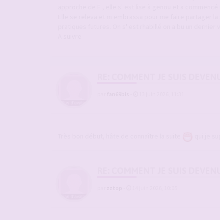
approche de F , elle s' est lise à genou et a commencé une
Elle se releva et m embrassa pour me faire partager la 
pratiques futures. On s' est rhabillé on a bu un dernier 
A suivre
RE: COMMENT JE SUIS DEVEN
par
fan69bis
-
13 juin 2026, 11:31
Très bon début, hâte de connaître la suite
qui je su
RE: COMMENT JE SUIS DEVEN
par
zztop
-
14 juin 2026, 10:05