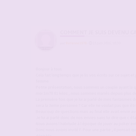
COMMENT JE SUIS DEVENU C
par
Referee1978
-
13 juin 2026, 10:30
Bonjour à tous
Cela fait longtemps que je lis vos écrits sur ce suje
femme
Petite présentation, nous sommes un couple ayant la q
moi 1m78 81 kilos , nous sommes mariés depuis plus de
La première fois que je lui ai parlé de mes fantasmes de 
sera la 3eme personne ? Car elle ne voulait pas que êt
Beaucoup de questions mais au final elle avait envie ave
Je lui ai parlé donc de nos envies sans lui dire que c était
Nous avions l habitude à l époque de jouer au poker ent
Donc nous avions invité F. Pour une partie , il pensait q
désistés.