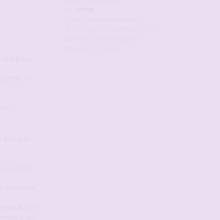
par
zztop
dans :
Les candaulistes du
forum, Les présentations c'est
par ici et c'est obligatoire
Aujourd’hui, 00:33
e diablesse
sparent) et
êve .
 la demande
 ne voulait
on et de peur
asturbait .la
femme s' est