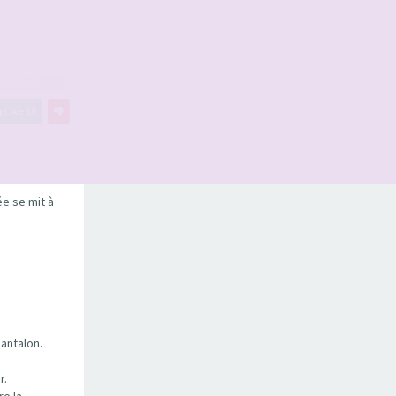
#2945919
Like
18
ée se mit à
pantalon.
r.
re la