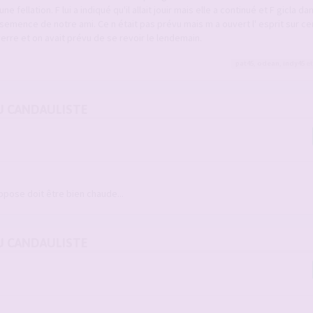
 fellation. F lui a indiqué qu'il allait jouir mais elle a continué et F gicla d
semence de notre ami. Ce n était pas prévu mais m a ouvert l' esprit sur ce
verre et on avait prévu de se revoir le lendemain.
pat45
,
odean
,
indy45
et
U CANDAULISTE
ppose doit être bien chaude...
U CANDAULISTE