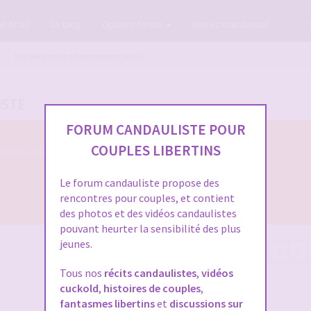
GRATUIT
Le blog
Options forum
Baisez maintenant
Vos fils persos et journaux intimes
ISTE
FORUM CANDAULISTE POUR
COUPLES LIBERTINS
semble pour nous parler de votre évolution
Le forum candauliste propose des
rencontres pour couples, et contient
des photos et des vidéos candaulistes
pouvant heurter la sensibilité des plus
jeunes.
118 messages
1
2
3
Tous nos
récits candaulistes
,
vidéos
cuckold
,
histoires de couples
,
fantasmes libertins
et
discussions sur