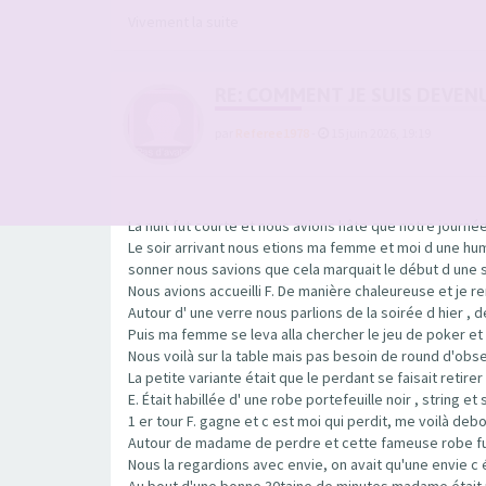
Vivement la suite
RE: COMMENT JE SUIS DEVEN
par
Referee1978
-
15 juin 2026, 19:19
La nuit fut courte et nous avions hâte que notre journé
Le soir arrivant nous etions ma femme et moi d une hum
sonner nous savions que cela marquait le début d une
Nous avions accueilli F. De manière chaleureuse et je 
Autour d' une verre nous parlions de la soirée d hier , 
Puis ma femme se leva alla chercher le jeu de poker et 
Nous voilà sur la table mais pas besoin de round d'ob
La petite variante était que le perdant se faisait retir
E. Était habillée d' une robe portefeuille noir , string 
1 er tour F. gagne et c est moi qui perdit, me voilà de
Autour de madame de perdre et cette fameuse robe fut r
Nous la regardions avec envie, on avait qu'une envie c
Au bout d'une bonne 30taine de minutes madame était nue