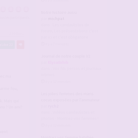
il y a 5 minutes
Notre histoire aussi
tous les participants
par
michpat
dans :
Les candaulistes du
forum, Les présentations c'est
#2945647
par ici et c'est obligatoire
il y a 7 minutes
Like
22
Journal de notre couple V2
par
ElysaExhib
dans :
Vos fils persos et journaux
intimes
vec ma
il y a 12 minutes
harme fou,
Les jolies femmes des maris
cocus exposées par l'animateur
k. Mais qui
par
rych2
nnu ? Un ami?
dans :
Vidéos candaulistes et
photos - Montrez vos femmes !
il y a 22 minutes
aient
Montrez vos femme habillée