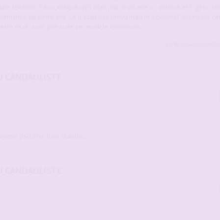
 fellation. F lui a indiqué qu'il allait jouir mais elle a continué et F gicla d
semence de notre ami. Ce n était pas prévu mais m a ouvert l' esprit sur ce
verre et on avait prévu de se revoir le lendemain.
pat45
,
odean
,
indy45
et
U CANDAULISTE
ppose doit être bien chaude...
U CANDAULISTE