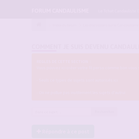
FORUM CANDAULISME
Le Tchat Candauliste 
Index du forum
Les discussions sur le Candaulisme
COMMENT JE SUIS DEVENU CANDAUL
REGLES DE CETTE SECTION :
Vous pouvez ici créer votre fil perso comme bon vous 
- Seuls ce types de sujets sont autorisés ici
- On ne pollue pas inutilement les sujets d'autrui
Rechercher
Répondre à ce post