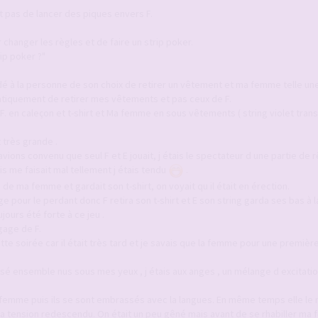
it pas de lancer des piques envers F.
anger les règles et de faire un strip poker.
rip poker ?"
é à la personne de son choix de retirer un vêtement et ma femme telle un
tiquement de retirer mes vêtements et pas ceux de F.
 F. en caleçon et t-shirt et Ma femme en sous vêtements ( string violet tran
t très grande .
vions convenu que seul F et E jouait, j étais le spectateur d une partie de r
s me faisait mal tellement j étais tendu
.
 de ma femme et gardait son t-shirt, on voyait qu il était en érection.
age pour le perdant donc F retira son t-shirt et E son string garda ses bas à
jours été forte à ce jeu .
gage de F.
tte soirée car il était très tard et je savais que la femme pour une première
sé ensemble nus sous mes yeux , j étais aux anges , un mélange d excitati
a femme puis ils se sont embrassés avec la langues. En même temps elle le m
a tension redescendu. On était un peu gêné mais avant de se rhabiller ma 