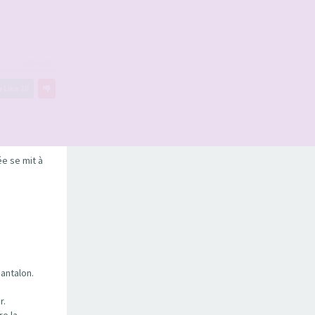
#2945919
Like
18
ée se mit à
pantalon.
r.
re la