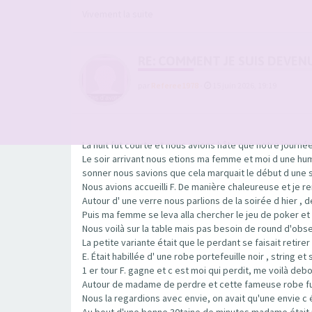
Vivement la suite
RE: COMMENT JE SUIS DEVEN
par
Referee1978
-
15 juin 2026, 19:19
La nuit fut courte et nous avions hâte que notre journé
Le soir arrivant nous etions ma femme et moi d une hum
sonner nous savions que cela marquait le début d une
Nous avions accueilli F. De manière chaleureuse et je 
Autour d' une verre nous parlions de la soirée d hier , 
Puis ma femme se leva alla chercher le jeu de poker et 
Nous voilà sur la table mais pas besoin de round d'ob
La petite variante était que le perdant se faisait retir
E. Était habillée d' une robe portefeuille noir , string 
1 er tour F. gagne et c est moi qui perdit, me voilà de
Autour de madame de perdre et cette fameuse robe fut r
Nous la regardions avec envie, on avait qu'une envie c
Au bout d'une bonne 30taine de minutes madame était nue