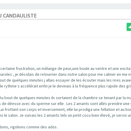
U CANDAULISTE
 certaine frustration, un mélange de peur,une boule au ventre et une excita
es paroles , je décidais de retourner dans notre salon pour me calmer en me 
ut de quelques minutes j allais essayer de les écouter mais les rires avaie
e rythme s accélérait enfin je le devinais à la fréquence plus rapide des g
Au bout de quelques minutes ils sortaient de la chambre se tenant par la ma
s de déesse avec du sperme sur elle . Les 2 amants sont allés prendre une
Lui frottant son corps et inversement, elle lui prodiga une fellation et au bo
le salon. Je suivais les 2 amants tels un petit cocu bien élevé, je servis u
tions, rigolions comme des ados .