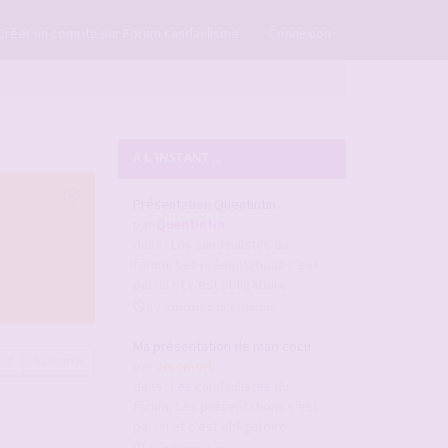
×
Créer un compte sur Forum candaulisme
Connexion
A L'INSTANT ...
Présentation Quentintin
par
Quentintin
dans :
Les candaulistes du
forum, Les présentations c'est
par ici et c'est obligatoire
il y a moins d’une minute
Ma présentation de mari cocu
4
Suivante
par
Jeromorb
dans :
Les candaulistes du
forum, Les présentations c'est
par ici et c'est obligatoire