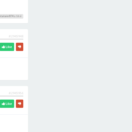
talain974
a liké
#2945948
Like
#2945956
Like