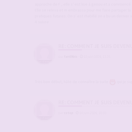
approche de F , elle s' est lise à genou et a commencé une
Elle se releva et m embrassa pour me faire partager la 
pratiques futures. On s' est rhabillé on a bu un dernier 
A suivre
RE: COMMENT JE SUIS DEVEN
par
fan69bis
-
13 juin 2026, 11:31
Très bon début, hâte de connaître la suite
qui je su
RE: COMMENT JE SUIS DEVEN
par
zztop
-
14 juin 2026, 10:05