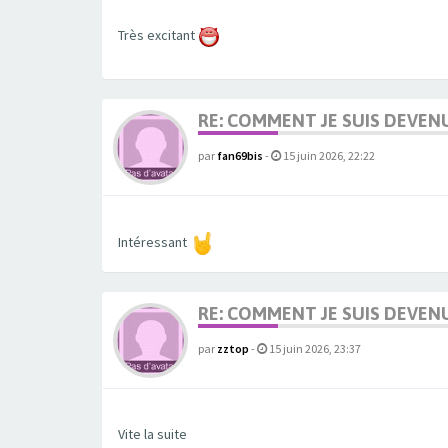
Très excitant
RE: COMMENT JE SUIS DEVEN
par
fan69bis
-
15 juin 2026, 22:22
Intéressant
RE: COMMENT JE SUIS DEVEN
par
zztop
-
15 juin 2026, 23:37
Vite la suite