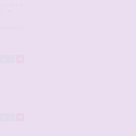
ans sa bouche.
rtaines
 19
autres
a liké
#2945654
Like
#2945733
Like