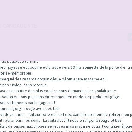
U CANDAULISTE
e de boulot se termine.
eur joyeuse et coquine et lorsque vers 19 h la sonnette de la porte d entr
 soirée mémorable.
remarquai des regards coquin dès le début entre madame et F.
de nos envies, sans retenue.
avec un sourire des plus coquins nous demanda si on voulait jouer .
servation et nous passions directement en mode strip poker ou gage .
er ses vêtements par le gagnant !
et soutien gorge rouge avec des bas
bout devant mon meilleur pote et il est décidait directement de retirer mon 
etirer par mes soins . La voilà devant nous en lingerie rouge et bas .
 était de passer aux choses sérieuses mais madame voulait continuer à joue
 , moi également et F en caleçon. E. proposa un all in pour ce qui allait êt