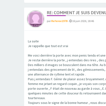
RE: COMMENT JE SUIS DEVEN
par
Referee1978
-
16 juin 2026, 18:46
La suite
Je rappelle que tout est vrai
Me voici derrière la porte avec mon penis tendu et une
Je restai derrière la porte , j entendais des rires , d
Des milliers d images se bousculent dans ma tête. Au bo
j entendais des grincement de lit , des gémissements, l
une alternance de rythme lent et rapide .
Puis j entendais F. Gémir de plaisir assez bruyamment. 
femme me jetant un regard coquin , je voyais son corp
porte ouverte , F était de nouveau au garde à vous , E. 
quelques minutes de cette douceur ils retournaient dans 
tourtereaux.
Toujours sous le signe de la bonne humeur , nous discu