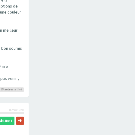
eptions de
 une couleur
n meilleur
un bon soumis
 rire
pas venir ,
 15
autres
a liké
#2945920
Like
1