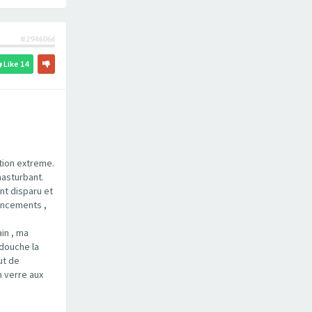
#2946066
Like
14
tion extreme.
masturbant.
nt disparu et
rincements ,
in , ma
 douche la
ut de
n verre aux