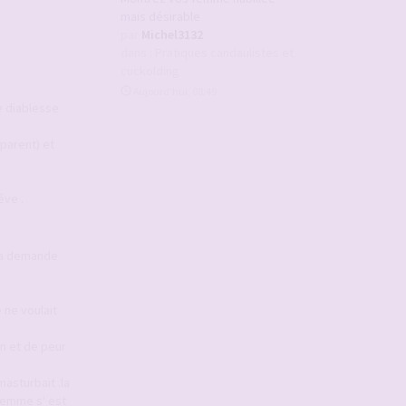
mais désirable
par
Michel3132
dans :
Pratiques candaulistes et
cuckolding
Aujourd’hui, 08:49
e diablesse
sparent) et
êve .
 la demande
 ne voulait
on et de peur
asturbait .la
femme s' est