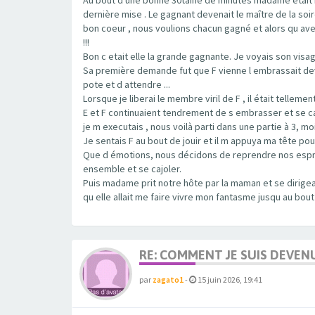
dernière mise . Le gagnant devenait le maître de la soi
bon coeur , nous voulions chacun gagné et alors qu ave
!!!
Bon c etait elle la grande gagnante. Je voyais son visage
Sa première demande fut que F vienne l embrassait dev
pote et d attendre ...
Lorsque je liberai le membre viril de F , il était tellemen
E et F continuaient tendrement de s embrasser et se ca
je m executais , nous voilà parti dans une partie à 3, 
Je sentais F au bout de jouir et il m appuya ma tête pou
Que d émotions, nous décidons de reprendre nos esprits
ensemble et se cajoler.
Puis madame prit notre hôte par la maman et se dirigea
qu elle allait me faire vivre mon fantasme jusqu au bout
RE: COMMENT JE SUIS DEVEN
par
zagato1
-
15 juin 2026, 19:41