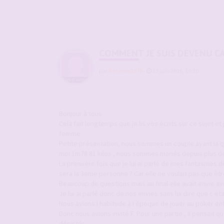
COMMENT JE SUIS DEVENU C
par
Referee1978
-
13 juin 2026, 10:30
Bonjour à tous
Cela fait longtemps que je lis vos écrits sur ce suje
femme
Petite présentation, nous sommes un couple ayant la q
moi 1m78 81 kilos , nous sommes mariés depuis plus de
La première fois que je lui ai parlé de mes fantasmes de 
sera la 3eme personne ? Car elle ne voulait pas que êt
Beaucoup de questions mais au final elle avait envie ave
Je lui ai parlé donc de nos envies sans lui dire que c était
Nous avions l habitude à l époque de jouer au poker ent
Donc nous avions invité F. Pour une partie , il pensait q
désistés.