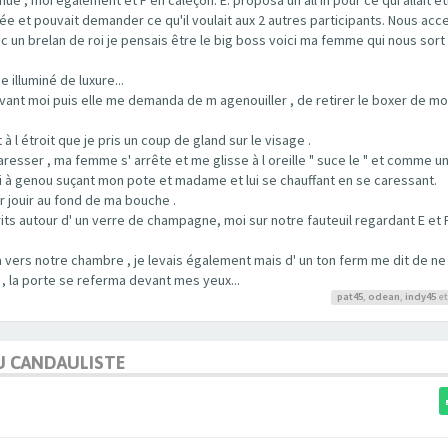
rée et pouvait demander ce qu'il voulait aux 2 autres participants. Nous acc
c un brelan de roi je pensais être le big boss voici ma femme qui nous sort
 illuminé de luxure...
ant moi puis elle me demanda de m agenouiller , de retirer le boxer de mo
t à l étroit que je pris un coup de gland sur le visage .
resser , ma femme s' arrête et me glisse à l oreille " suce le " et comme 
moi à genou suçant mon pote et madame et lui se chauffant en se caressant.
r jouir au fond de ma bouche .
 autour d' un verre de champagne, moi sur notre fauteuil regardant E et F
 vers notre chambre , je levais également mais d' un ton ferm me dit de ne 
 , la porte se referma devant mes yeux...
pat45
,
odean
,
indy45
et
U CANDAULISTE