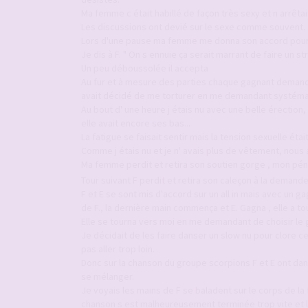
Ma femme c était habillé de façon très sexy et n arrêta
Les discussions ont devié sur le sexe comme souvent.
Lors d'une pause ma femme me donna son accord pour ch
Je dis à F. " On s ennuie ça serait marrant de faire un st
Un peu déboussolée il accepta
Au fur et à mesure des parties chaque gagnant demand
avait décidé de me torturer en me demandant systéma
Au bout d' une heure j étais nu avec une belle érection,
elle avait encore ses bas...
La fatigue se faisait sentir mais la tension sexuelle étai
Comme j étais nu et je n' avais plus de vêtement, nous a
Ma femme perdit et retira son soutien gorge , mon péni
Tour suivant F perdit et retira son caleçon à la demande
F et E se sont mis d'accord sur un all in mais avec un g
de F., la dernière main commença et E. Gagna , elle a tou
Elle se tourna vers moi en me demandant de choisir le 
Je décidait de les faire danser un slow nu pour clore ce
pas aller trop loin.
Donc sur la chanson du groupe scorpions F et E ont dan
se mélanger.
Je voyais les mains de F se baladent sur le corps de l
chanson s est malheureusement terminée trop vite et l