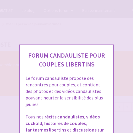
GRATUIT
Le blog
Options forum
Baisez maintenant
Vos fils persos et journaux intimes
ISTE
FORUM CANDAULISTE POUR
COUPLES LIBERTINS
semble pour nous parler de votre évolution
Le forum candauliste propose des
rencontres pour couples, et contient
des photos et des vidéos candaulistes
pouvant heurter la sensibilité des plus
jeunes.
115 messages
1
2
3
Tous nos
récits candaulistes
,
vidéos
cuckold
,
histoires de couples
,
fantasmes libertins
et
discussions sur