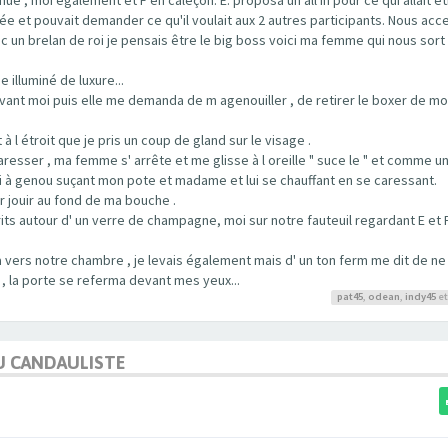
rée et pouvait demander ce qu'il voulait aux 2 autres participants. Nous acc
c un brelan de roi je pensais être le big boss voici ma femme qui nous sort
 illuminé de luxure...
ant moi puis elle me demanda de m agenouiller , de retirer le boxer de mo
t à l étroit que je pris un coup de gland sur le visage .
resser , ma femme s' arrête et me glisse à l oreille " suce le " et comme 
moi à genou suçant mon pote et madame et lui se chauffant en se caressant.
r jouir au fond de ma bouche .
 autour d' un verre de champagne, moi sur notre fauteuil regardant E et F
 vers notre chambre , je levais également mais d' un ton ferm me dit de ne 
 , la porte se referma devant mes yeux...
pat45
,
odean
,
indy45
et
U CANDAULISTE