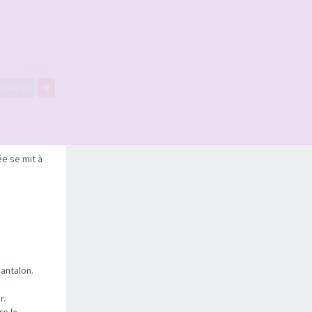
#2945919
Like
18
ée se mit à
pantalon.
r.
re la