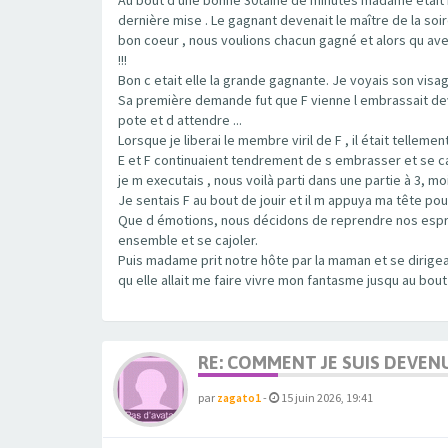
dernière mise . Le gagnant devenait le maître de la soi
bon coeur , nous voulions chacun gagné et alors qu ave
!!!
Bon c etait elle la grande gagnante. Je voyais son visage
Sa première demande fut que F vienne l embrassait dev
pote et d attendre ...
Lorsque je liberai le membre viril de F , il était tellemen
E et F continuaient tendrement de s embrasser et se ca
je m executais , nous voilà parti dans une partie à 3, 
Je sentais F au bout de jouir et il m appuya ma tête pou
Que d émotions, nous décidons de reprendre nos esprits
ensemble et se cajoler.
Puis madame prit notre hôte par la maman et se dirigea
qu elle allait me faire vivre mon fantasme jusqu au bout
RE: COMMENT JE SUIS DEVEN
par
zagato1
-
15 juin 2026, 19:41