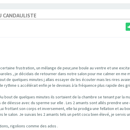
U CANDAULISTE
 certaine frustration, un mélange de peur,une boule au ventre et une excita
es paroles , je décidais de retourner dans notre salon pour me calmer en me 
ut de quelques minutes j allais essayer de les écouter mais les rires avaie
e rythme s accélérait enfin je le devinais à la fréquence plus rapide des g
Au bout de quelques minutes ils sortaient de la chambre se tenant par la ma
s de déesse avec du sperme sur elle . Les 2 amants sont allés prendre une
Lui frottant son corps et inversement, elle lui prodiga une fellation et au bo
le salon. Je suivais les 2 amants tels un petit cocu bien élevé, je servis u
tions, rigolions comme des ados .