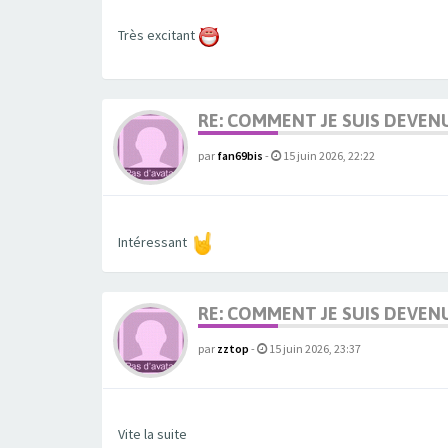
Très excitant
RE: COMMENT JE SUIS DEVEN
par
fan69bis
-
15 juin 2026, 22:22
Intéressant
RE: COMMENT JE SUIS DEVEN
par
zztop
-
15 juin 2026, 23:37
Vite la suite