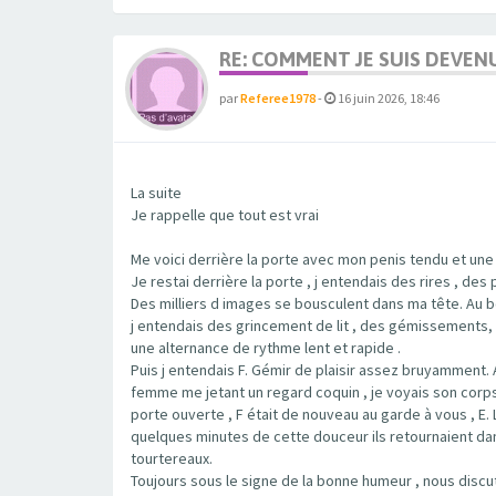
RE: COMMENT JE SUIS DEVEN
par
Referee1978
-
16 juin 2026, 18:46
La suite
Je rappelle que tout est vrai
Me voici derrière la porte avec mon penis tendu et une
Je restai derrière la porte , j entendais des rires , d
Des milliers d images se bousculent dans ma tête. Au bo
j entendais des grincement de lit , des gémissements, l
une alternance de rythme lent et rapide .
Puis j entendais F. Gémir de plaisir assez bruyamment. 
femme me jetant un regard coquin , je voyais son corp
porte ouverte , F était de nouveau au garde à vous , E. 
quelques minutes de cette douceur ils retournaient dans 
tourtereaux.
Toujours sous le signe de la bonne humeur , nous discu