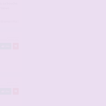
ans sa bouche.
rtaines
 19
autres
a liké
#2945654
Like
#2945733
Like