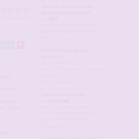
Jeux avec photos érotiques,
ajout-suppression autorisé
tous les participants
par
FB57
dans :
Vidéos candaulistes et
photos - Montrez vos femmes !
#2945647
il y a 48 minutes
Like
22
Comment je suis devenu
candauliste
par
Referee1978
dans :
Vos fils persos et journaux
intimes
vec ma
il y a 59 minutes
harme fou,
Challenge entre couples
par
dantesque
k. Mais qui
dans :
Les candaulistes du
nnu ? Un ami?
forum, Les présentations c'est
par ici et c'est obligatoire
Aujourd’hui, 15:39
aient
Les EXHIBS de Candice, 10 ans