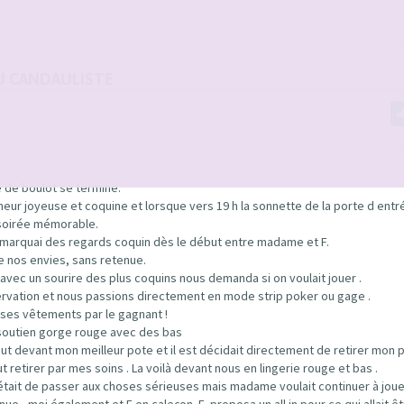
U CANDAULISTE
e de boulot se termine.
eur joyeuse et coquine et lorsque vers 19 h la sonnette de la porte d entr
 soirée mémorable.
remarquai des regards coquin dès le début entre madame et F.
de nos envies, sans retenue.
avec un sourire des plus coquins nous demanda si on voulait jouer .
servation et nous passions directement en mode strip poker ou gage .
er ses vêtements par le gagnant !
et soutien gorge rouge avec des bas
bout devant mon meilleur pote et il est décidait directement de retirer mon 
etirer par mes soins . La voilà devant nous en lingerie rouge et bas .
 était de passer aux choses sérieuses mais madame voulait continuer à joue
 , moi également et F en caleçon. E. proposa un all in pour ce qui allait êt