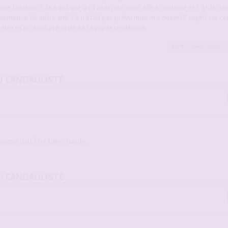
 fellation. F lui a indiqué qu'il allait jouir mais elle a continué et F gicla d
semence de notre ami. Ce n était pas prévu mais m a ouvert l' esprit sur ce
verre et on avait prévu de se revoir le lendemain.
pat45
,
odean
,
indy45
et
U CANDAULISTE
ppose doit être bien chaude...
U CANDAULISTE