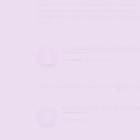
approche de F , elle s' est lise à genou et a commencé une
Elle se releva et m embrassa pour me faire partager la 
pratiques futures. On s' est rhabillé on a bu un dernier 
A suivre
RE: COMMENT JE SUIS DEVEN
par
fan69bis
-
13 juin 2026, 11:31
Très bon début, hâte de connaître la suite
qui je su
RE: COMMENT JE SUIS DEVEN
par
zztop
-
14 juin 2026, 10:05