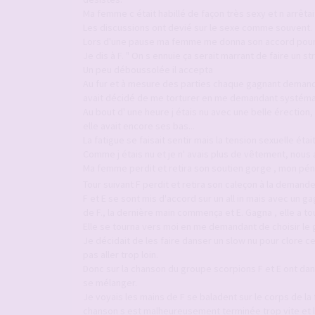
Ma femme c était habillé de façon très sexy et n arrêta
Les discussions ont devié sur le sexe comme souvent.
Lors d'une pause ma femme me donna son accord pour ch
Je dis à F. " On s ennuie ça serait marrant de faire un st
Un peu déboussolée il accepta
Au fur et à mesure des parties chaque gagnant demand
avait décidé de me torturer en me demandant systéma
Au bout d' une heure j étais nu avec une belle érection,
elle avait encore ses bas...
La fatigue se faisait sentir mais la tension sexuelle étai
Comme j étais nu et je n' avais plus de vêtement, nous a
Ma femme perdit et retira son soutien gorge , mon péni
Tour suivant F perdit et retira son caleçon à la demande
F et E se sont mis d'accord sur un all in mais avec un g
de F., la dernière main commença et E. Gagna , elle a tou
Elle se tourna vers moi en me demandant de choisir le 
Je décidait de les faire danser un slow nu pour clore ce
pas aller trop loin.
Donc sur la chanson du groupe scorpions F et E ont dan
se mélanger.
Je voyais les mains de F se baladent sur le corps de l
chanson s est malheureusement terminée trop vite et l