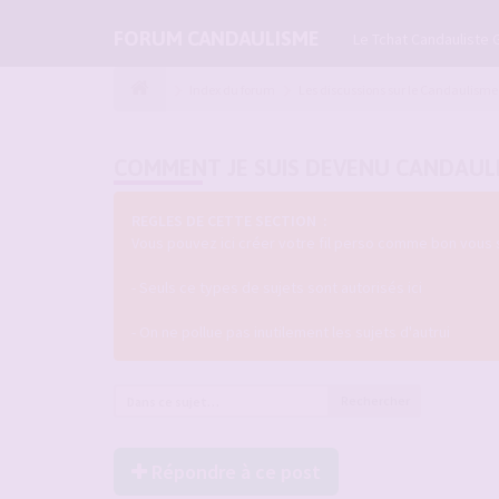
FORUM CANDAULISME
Le Tchat Candauliste 
Index du forum
Les discussions sur le Candaulisme
COMMENT JE SUIS DEVENU CANDAUL
REGLES DE CETTE SECTION :
Vous pouvez ici créer votre fil perso comme bon vous 
- Seuls ce types de sujets sont autorisés ici
- On ne pollue pas inutilement les sujets d'autrui
Rechercher
Répondre à ce post