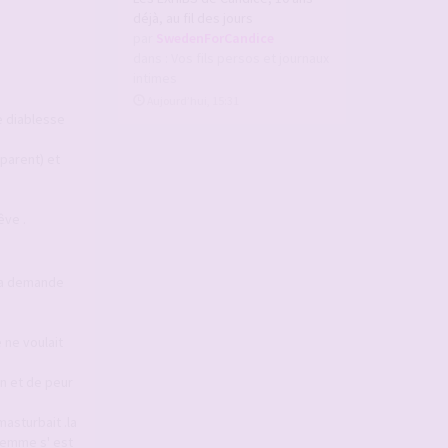
déjà, au fil des jours
par
SwedenForCandice
dans :
Vos fils persos et journaux
intimes
Aujourd’hui, 15:31
e diablesse
sparent) et
êve .
 la demande
 ne voulait
on et de peur
asturbait .la
femme s' est