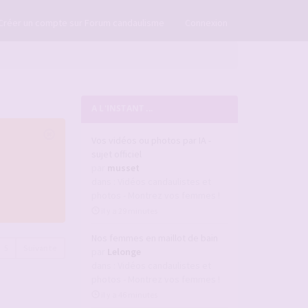
×
Créer un compte sur Forum candaulisme
Connexion
A L'INSTANT ...
Vos vidéos ou photos par IA -
sujet officiel
par
musset
dans :
Vidéos candaulistes et
photos - Montrez vos femmes !
il y a 29 minutes
Nos femmes en maillot de bain
5
Suivante
par
Lelonge
dans :
Vidéos candaulistes et
photos - Montrez vos femmes !
il y a 46 minutes