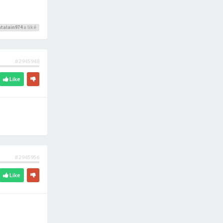
talain974
a liké
#2945948
Like
#2945956
Like