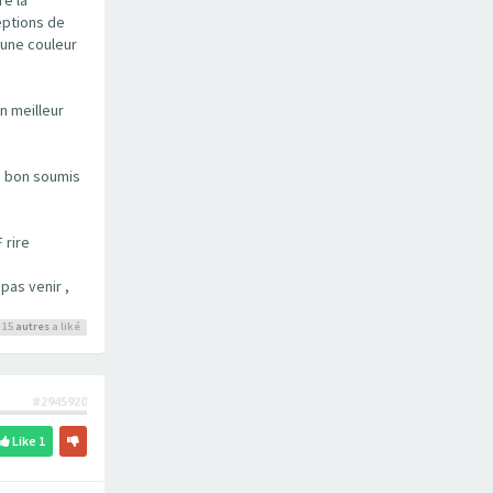
eptions de
 une couleur
n meilleur
un bon soumis
 rire
pas venir ,
 15
autres
a liké
#2945920
Like
1