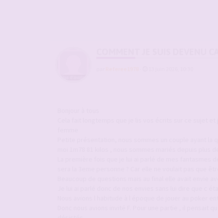
COMMENT JE SUIS DEVENU C
par
Referee1978
-
13 juin 2026, 10:30
Bonjour à tous
Cela fait longtemps que je lis vos écrits sur ce suje
femme
Petite présentation, nous sommes un couple ayant la q
moi 1m78 81 kilos , nous sommes mariés depuis plus de
La première fois que je lui ai parlé de mes fantasmes de 
sera la 3eme personne ? Car elle ne voulait pas que êt
Beaucoup de questions mais au final elle avait envie ave
Je lui ai parlé donc de nos envies sans lui dire que c était
Nous avions l habitude à l époque de jouer au poker ent
Donc nous avions invité F. Pour une partie , il pensait q
désistés.