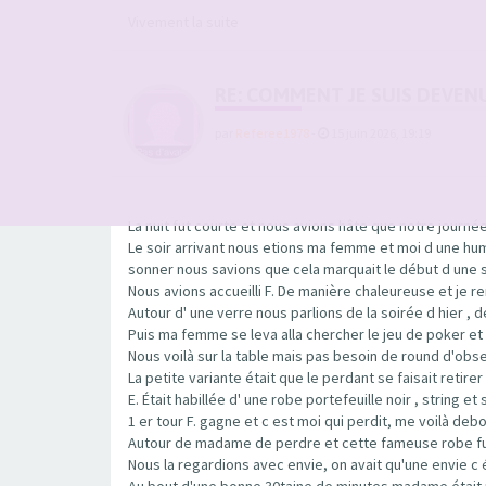
Vivement la suite
RE: COMMENT JE SUIS DEVEN
par
Referee1978
-
15 juin 2026, 19:19
La nuit fut courte et nous avions hâte que notre journé
Le soir arrivant nous etions ma femme et moi d une hum
sonner nous savions que cela marquait le début d une
Nous avions accueilli F. De manière chaleureuse et je 
Autour d' une verre nous parlions de la soirée d hier , 
Puis ma femme se leva alla chercher le jeu de poker et 
Nous voilà sur la table mais pas besoin de round d'ob
La petite variante était que le perdant se faisait retir
E. Était habillée d' une robe portefeuille noir , string 
1 er tour F. gagne et c est moi qui perdit, me voilà de
Autour de madame de perdre et cette fameuse robe fut r
Nous la regardions avec envie, on avait qu'une envie c
Au bout d'une bonne 30taine de minutes madame était nue