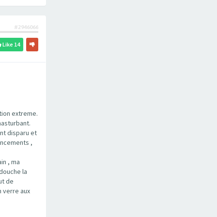
#2946066
Like
14
tion extreme.
masturbant.
nt disparu et
rincements ,
in , ma
 douche la
ut de
n verre aux