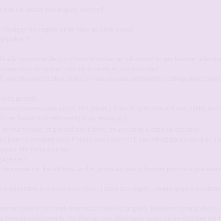
it pas de lancer des piques envers F.
anger les règles et de faire un strip poker.
rip poker ?"
é à la personne de son choix de retirer un vêtement et ma femme telle un
tiquement de retirer mes vêtements et pas ceux de F.
 F. en caleçon et t-shirt et Ma femme en sous vêtements ( string violet tran
t très grande .
vions convenu que seul F et E jouait, j étais le spectateur d une partie de r
s me faisait mal tellement j étais tendu
.
 de ma femme et gardait son t-shirt, on voyait qu il était en érection.
age pour le perdant donc F retira son t-shirt et E son string garda ses bas à
jours été forte à ce jeu .
gage de F.
tte soirée car il était très tard et je savais que la femme pour une première
sé ensemble nus sous mes yeux , j étais aux anges , un mélange d excitati
a femme puis ils se sont embrassés avec la langues. En même temps elle le m
a tension redescendu. On était un peu gêné mais avant de se rhabiller ma 