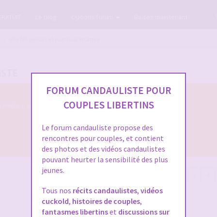
GRATUIT
Le blog
Options forum
Baisez maintenant
Vos fils persos et journaux intimes
ISTE
FORUM CANDAULISTE POUR
COUPLES LIBERTINS
semble pour nous parler de votre évolution
Le forum candauliste propose des
rencontres pour couples, et contient
des photos et des vidéos candaulistes
pouvant heurter la sensibilité des plus
jeunes.
122 messages
1
2
3
4
Tous nos
récits candaulistes
,
vidéos
cuckold
,
histoires de couples
,
fantasmes libertins
et
discussions sur