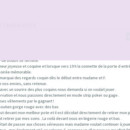
U CANDAULISTE
e de boulot se termine.
eur joyeuse et coquine et lorsque vers 19 h la sonnette de la porte d entr
 soirée mémorable.
remarquai des regards coquin dès le début entre madame et F.
de nos envies, sans retenue.
avec un sourire des plus coquins nous demanda si on voulait jouer .
servation et nous passions directement en mode strip poker ou gage .
er ses vêtements par le gagnant !
et soutien gorge rouge avec des bas
bout devant mon meilleur pote et il est décidait directement de retirer mon 
etirer par mes soins . La voilà devant nous en lingerie rouge et bas .
 était de passer aux choses sérieuses mais madame voulait continuer à joue
 , moi également et F en caleçon. E. proposa un all in pour ce qui allait êt