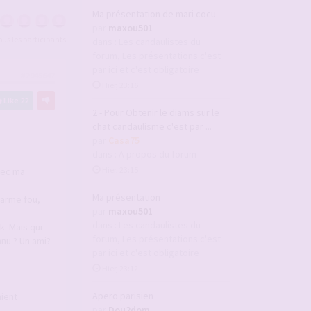
Ma présentation de mari cocu
par
maxou501
tous les participants
dans :
Les candaulistes du
forum, Les présentations c'est
par ici et c'est obligatoire
#2945647
Hier, 23:16
Like
22
2 - Pour Obtenir le diams sur le
chat candaulisme c'est par ...
par
Casa75
dans :
A propos du forum
Hier, 23:15
vec ma
Ma présentation
harme fou,
par
maxou501
dans :
Les candaulistes du
k. Mais qui
forum, Les présentations c'est
nnu ? Un ami?
par ici et c'est obligatoire
Hier, 23:12
Apero parisien
aient
par
Dou2dom