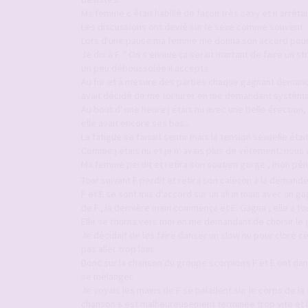
Ma femme c était habillé de façon très sexy et n arrêta
Les discussions ont devié sur le sexe comme souvent.
Lors d'une pause ma femme me donna son accord pour ch
Je dis à F. " On s ennuie ça serait marrant de faire un st
Un peu déboussolée il accepta
Au fur et à mesure des parties chaque gagnant demand
avait décidé de me torturer en me demandant systéma
Au bout d' une heure j étais nu avec une belle érection,
elle avait encore ses bas...
La fatigue se faisait sentir mais la tension sexuelle étai
Comme j étais nu et je n' avais plus de vêtement, nous a
Ma femme perdit et retira son soutien gorge , mon péni
Tour suivant F perdit et retira son caleçon à la demande
F et E se sont mis d'accord sur un all in mais avec un g
de F., la dernière main commença et E. Gagna , elle a tou
Elle se tourna vers moi en me demandant de choisir le 
Je décidait de les faire danser un slow nu pour clore ce
pas aller trop loin.
Donc sur la chanson du groupe scorpions F et E ont dan
se mélanger.
Je voyais les mains de F se baladent sur le corps de l
chanson s est malheureusement terminée trop vite et l