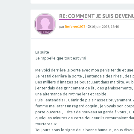
RE: COMMENT JE SUIS DEVEN
par
Referee1978
-
16 juin 2026, 18:46
La suite
Je rappelle que tout est vrai
Me voici derrière la porte avec mon penis tendu et une
Je restai derrière la porte , j entendais des rires , d
Des milliers d images se bousculent dans ma tête. Au bo
j entendais des grincement de lit , des gémissements, l
une alternance de rythme lent et rapide .
Puis j entendais F. Gémir de plaisir assez bruyamment. 
femme me jetant un regard coquin , je voyais son corp
porte ouverte , F était de nouveau au garde à vous , E. 
quelques minutes de cette douceur ils retournaient dans 
tourtereaux.
Toujours sous le signe de la bonne humeur , nous discu