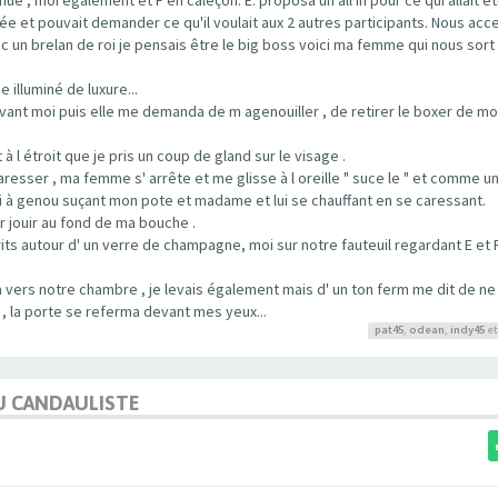
rée et pouvait demander ce qu'il voulait aux 2 autres participants. Nous acc
c un brelan de roi je pensais être le big boss voici ma femme qui nous sort
 illuminé de luxure...
ant moi puis elle me demanda de m agenouiller , de retirer le boxer de mo
t à l étroit que je pris un coup de gland sur le visage .
resser , ma femme s' arrête et me glisse à l oreille " suce le " et comme 
moi à genou suçant mon pote et madame et lui se chauffant en se caressant.
r jouir au fond de ma bouche .
 autour d' un verre de champagne, moi sur notre fauteuil regardant E et F
 vers notre chambre , je levais également mais d' un ton ferm me dit de ne 
 , la porte se referma devant mes yeux...
pat45
,
odean
,
indy45
et
U CANDAULISTE