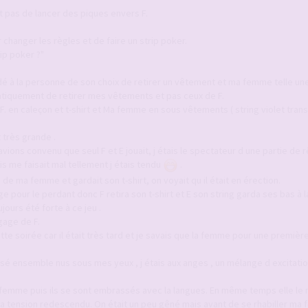
it pas de lancer des piques envers F.
anger les règles et de faire un strip poker.
rip poker ?"
é à la personne de son choix de retirer un vêtement et ma femme telle un
tiquement de retirer mes vêtements et pas ceux de F.
 F. en caleçon et t-shirt et Ma femme en sous vêtements ( string violet tran
t très grande .
vions convenu que seul F et E jouait, j étais le spectateur d une partie de r
s me faisait mal tellement j étais tendu
.
 de ma femme et gardait son t-shirt, on voyait qu il était en érection.
age pour le perdant donc F retira son t-shirt et E son string garda ses bas à
jours été forte à ce jeu .
gage de F.
tte soirée car il était très tard et je savais que la femme pour une première
sé ensemble nus sous mes yeux , j étais aux anges , un mélange d excitati
a femme puis ils se sont embrassés avec la langues. En même temps elle le m
a tension redescendu. On était un peu gêné mais avant de se rhabiller ma 