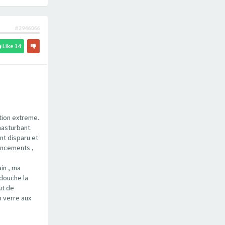
#2946066
Like
14
tion extreme.
masturbant.
nt disparu et
rincements ,
in , ma
 douche la
ut de
n verre aux