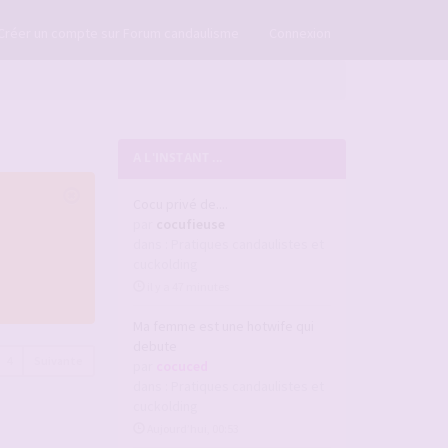
×
Créer un compte sur Forum candaulisme
Connexion
A L'INSTANT ...
Cocu privé de....
par
cocufieuse
dans :
Pratiques candaulistes et
cuckolding
il y a 47 minutes
Ma femme est une hotwife qui
debute
4
Suivante
par
cocuced
dans :
Pratiques candaulistes et
cuckolding
Aujourd’hui, 00:53