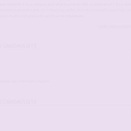
 fellation. F lui a indiqué qu'il allait jouir mais elle a continué et F gicla d
semence de notre ami. Ce n était pas prévu mais m a ouvert l' esprit sur ce
verre et on avait prévu de se revoir le lendemain.
pat45
,
odean
,
indy45
et
U CANDAULISTE
ppose doit être bien chaude...
U CANDAULISTE