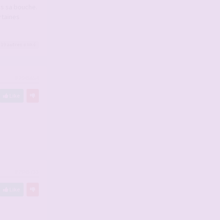
ans sa bouche.
rtaines
 19
autres
a liké
#2945654
Like
#2945733
Like