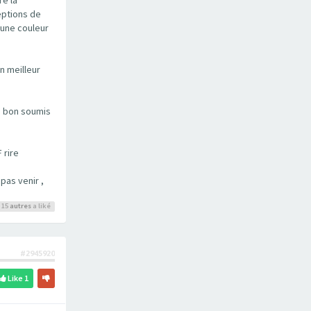
eptions de
 une couleur
n meilleur
un bon soumis
 rire
pas venir ,
 15
autres
a liké
#2945920
Like
1