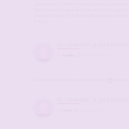
approche de F , elle s' est lise à genou et a commencé une
Elle se releva et m embrassa pour me faire partager la 
pratiques futures. On s' est rhabillé on a bu un dernier 
A suivre
RE: COMMENT JE SUIS DEVEN
par
fan69bis
-
13 juin 2026, 11:31
Très bon début, hâte de connaître la suite
qui je su
RE: COMMENT JE SUIS DEVEN
par
zztop
-
14 juin 2026, 10:05