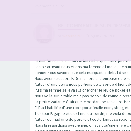
Vivement la suite
RE: COMMENT JE SUIS DEVEN
par
Referee1978
-
15 juin 2026, 19:19
La nuit fut courte et nous avions hâte que notre journé
Le soir arrivant nous etions ma femme et moi d une hum
sonner nous savions que cela marquait le début d une
Nous avions accueilli F. De manière chaleureuse et je 
Autour d' une verre nous parlions de la soirée d hier , 
Puis ma femme se leva alla chercher le jeu de poker et 
Nous voilà sur la table mais pas besoin de round d'ob
La petite variante était que le perdant se faisait retir
E. Était habillée d' une robe portefeuille noir , string 
1 er tour F. gagne et c est moi qui perdit, me voilà de
Autour de madame de perdre et cette fameuse robe fut r
Nous la regardions avec envie, on avait qu'une envie c
Au bout d'une bonne 30taine de minutes madame était nue