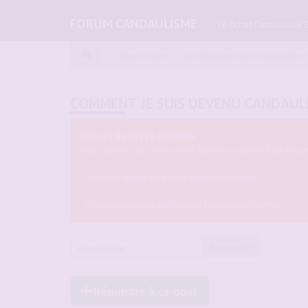
FORUM CANDAULISME
Le Tchat Candauliste 
Index du forum
Les discussions sur le Candaulisme
COMMENT JE SUIS DEVENU CANDAUL
REGLES DE CETTE SECTION :
Vous pouvez ici créer votre fil perso comme bon vous 
- Seuls ce types de sujets sont autorisés ici
- On ne pollue pas inutilement les sujets d'autrui
Rechercher
Répondre à ce post