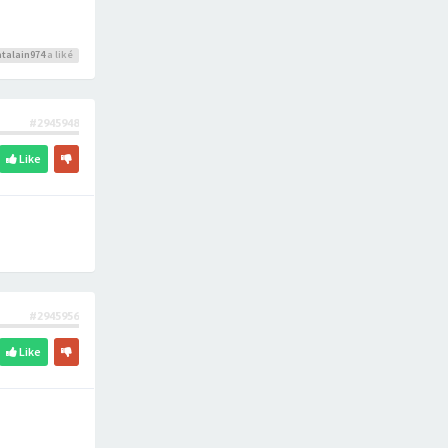
talain974
a liké
#2945948
Like
#2945956
Like