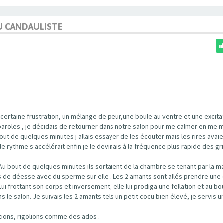
U CANDAULISTE
 certaine frustration, un mélange de peur,une boule au ventre et une excita
es paroles , je décidais de retourner dans notre salon pour me calmer en me 
ut de quelques minutes j allais essayer de les écouter mais les rires avaie
e rythme s accélérait enfin je le devinais à la fréquence plus rapide des g
Au bout de quelques minutes ils sortaient de la chambre se tenant par la ma
s de déesse avec du sperme sur elle . Les 2 amants sont allés prendre une
Lui frottant son corps et inversement, elle lui prodiga une fellation et au bo
le salon. Je suivais les 2 amants tels un petit cocu bien élevé, je servis u
tions, rigolions comme des ados .