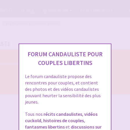
GRATUIT
Le blog
Options forum
Baisez maintenant
Vos fils persos et journaux intimes
ISTE
FORUM CANDAULISTE POUR
COUPLES LIBERTINS
semble pour nous parler de votre évolution
Le forum candauliste propose des
rencontres pour couples, et contient
des photos et des vidéos candaulistes
pouvant heurter la sensibilité des plus
jeunes.
115 messages
1
2
3
Tous nos
récits candaulistes
,
vidéos
cuckold
,
histoires de couples
,
fantasmes libertins
et
discussions sur