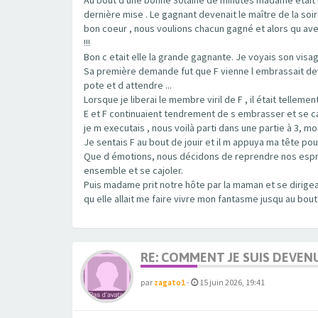
dernière mise . Le gagnant devenait le maître de la soi
bon coeur , nous voulions chacun gagné et alors qu ave
!!!
Bon c etait elle la grande gagnante. Je voyais son visage
Sa première demande fut que F vienne l embrassait dev
pote et d attendre ...
Lorsque je liberai le membre viril de F , il était tellemen
E et F continuaient tendrement de s embrasser et se ca
je m executais , nous voilà parti dans une partie à 3, 
Je sentais F au bout de jouir et il m appuya ma tête pou
Que d émotions, nous décidons de reprendre nos esprits
ensemble et se cajoler.
Puis madame prit notre hôte par la maman et se dirigea
qu elle allait me faire vivre mon fantasme jusqu au bout
RE: COMMENT JE SUIS DEVEN
par
zagato1
-
15 juin 2026, 19:41