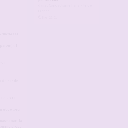
dans :
Candaulisme Paris - Ile de
France
Hier, 22:51
e diablesse
sparent) et
êve .
 la demande
 ne voulait
on et de peur
asturbait .la
femme s' est