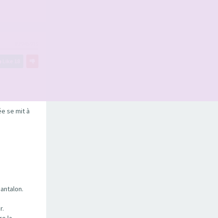
#2945919
Like
18
ée se mit à
pantalon.
r.
re la