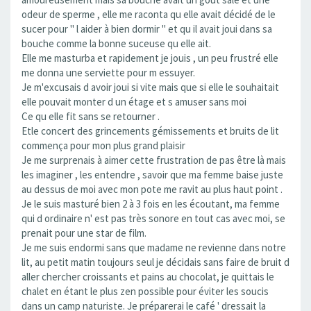
odeur de sperme , elle me raconta qu elle avait décidé de le
sucer pour " l aider à bien dormir " et qu il avait joui dans sa
bouche comme la bonne suceuse qu elle ait.
Elle me masturba et rapidement je jouis , un peu frustré elle
me donna une serviette pour m essuyer.
Je m'excusais d avoir joui si vite mais que si elle le souhaitait
elle pouvait monter d un étage et s amuser sans moi
Ce qu elle fit sans se retourner .
Etle concert des grincements gémissements et bruits de lit
commença pour mon plus grand plaisir
Je me surprenais à aimer cette frustration de pas être là mais
les imaginer , les entendre , savoir que ma femme baise juste
au dessus de moi avec mon pote me ravit au plus haut point .
Je le suis masturé bien 2 à 3 fois en les écoutant, ma femme
qui d ordinaire n' est pas très sonore en tout cas avec moi, se
prenait pour une star de film.
Je me suis endormi sans que madame ne revienne dans notre
lit, au petit matin toujours seul je décidais sans faire de bruit d
aller chercher croissants et pains au chocolat, je quittais le
chalet en étant le plus zen possible pour éviter les soucis
dans un camp naturiste. Je préparerai le café ' dressait la