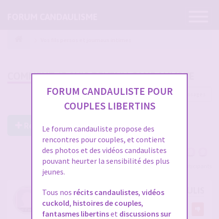
Ouvrir
FORUM CANDAULISME
la
navigatio
Vos fils persos et journaux intimes
COMMENT JE SUIS DEVENU CANDAULISTE
FORUM CANDAULISTE POUR
127 messages
1
2
3
4
5
COUPLES LIBERTINS
Répondre à ce post
Le forum candauliste propose des
rencontres pour couples, et contient
des photos et des vidéos candaulistes
pouvant heurter la sensibilité des plus
Voir tous les participants
jeunes.
COMMENT JE SUIS DEVENU CANDAULISTE
Tous nos
récits candaulistes
,
vidéos
cuckold
,
histoires de couples
,
par
Referee1978
22
fantasmes libertins
et
discussions sur