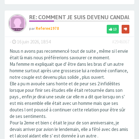
RE: COMMENT JE SUIS DEVENU CANDAULI
par
Referee1978
13
-
16 juin 2026, 18:54
#2946067
Nous n avons pas recommencé tout de suite , même si l envie
était là mais nous préférerions savourer ce moment.
Ma femme m expliquait que d' être dans les bras d' un autre
homme surtout après une grossesse lui a redonné confiance,
notre couple est devenu plus solide , plus ouvert.
Elle a pu m avouée sans honte et de peur ses 2 infidèlites
lorsque pour finir ses études elle était retournée dans son
pays , enfin je dirai une seule car elle m a dit que lorsqu on s'
est mis ensemble elle était avec un homme mais que ses
doutes l ont poussé à continuer cette relation pour être sûr
de ses sentiments.
Pour la 2eme et bien c était le jour de son anniversaire, je
devais arriver par avion le lendemain, elle a fêté avec des amis
et l alcool aidant elle s' est donnée à un autre .