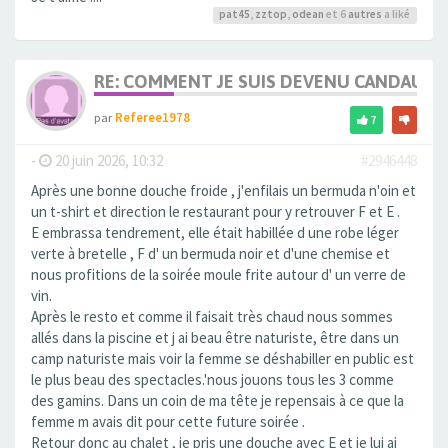
pat45
,
zztop
,
odean
et 6
autres
a liké
RE: COMMENT JE SUIS DEVENU CANDAULI
par
Referee1978
7
-
20 juin 2026, 10:32
#2946448
Après une bonne douche froide , j'enfilais un bermuda n'oin et
un t-shirt et direction le restaurant pour y retrouver F et E .
E embrassa tendrement, elle était habillée d une robe léger
verte à bretelle , F d' un bermuda noir et d'une chemise et
nous profitions de la soirée moule frite autour d' un verre de
vin.
Après le resto et comme il faisait très chaud nous sommes
allés dans la piscine et j ai beau être naturiste, être dans un
camp naturiste mais voir la femme se déshabiller en public est
le plus beau des spectacles.'nous jouons tous les 3 comme
des gamins. Dans un coin de ma tête je repensais à ce que la
femme m avais dit pour cette future soirée .
Retour donc au chalet , je pris une douche avec E et je lui ai