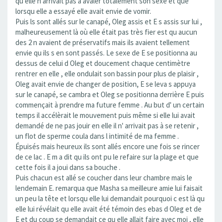
qu elle n arrivait pas à avaler totalement son sexe et que
lorsqu elle a essayé elle avait envie de vomir.
Puis ls sont allés sur le canapé, Oleg assis et E s assis sur lui ,
malheureusement là où elle était pas très fier est qu aucun
des 2 n avaient de préservatifs mais ils avaient tellement
envie qu ils s en sont passés. Le sexe de E se positionna au
dessus de celui d Oleg et doucement chaque centimètre
rentrer en elle , elle ondulait son bassin pour plus de plaisir ,
Oleg avait envie de changer de position, E se leva s appuya
sur le canapé, se cambra et Oleg se positionna derrière E puis
commençait à prendre ma future femme . Au but d' un certain
temps il accélèrait le mouvement puis même si elle lui avait
demandé de ne pas jouir en elle il n' arrivait pas à se retenir ,
un flot de sperme coula dans l intimité de ma femme .
Épuisés mais heureux ils sont allés encore une fois se rincer
de ce lac . E m a dit qu ils ont pu le refaire sur la plage et que
cette fois il a joui dans sa bouche .
Puis chacun est allé se coucher dans leur chambre mais le
lendemain E. remarqua que Masha sa meilleure amie lui faisait
un peu la tête et lorsqu elle lui demandait pourquoi c est là qu
elle lui révélait qu elle avait été témoin des ebas d Oleg et de
E et du coup se demandait ce qu elle allait faire avec moi , elle