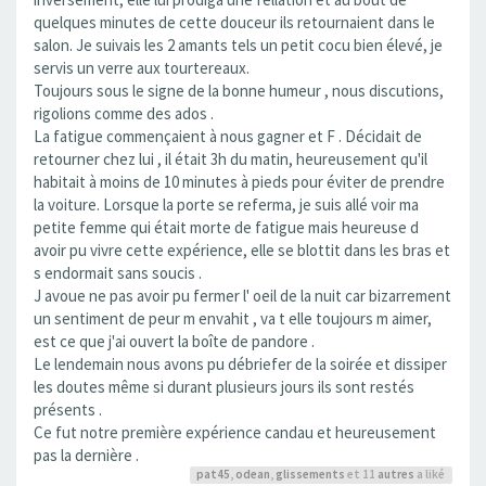
quelques minutes de cette douceur ils retournaient dans le
salon. Je suivais les 2 amants tels un petit cocu bien élevé, je
servis un verre aux tourtereaux.
Toujours sous le signe de la bonne humeur , nous discutions,
rigolions comme des ados .
La fatigue commençaient à nous gagner et F . Décidait de
retourner chez lui , il était 3h du matin, heureusement qu'il
habitait à moins de 10 minutes à pieds pour éviter de prendre
la voiture. Lorsque la porte se referma, je suis allé voir ma
petite femme qui était morte de fatigue mais heureuse d
avoir pu vivre cette expérience, elle se blottit dans les bras et
s endormait sans soucis .
J avoue ne pas avoir pu fermer l' oeil de la nuit car bizarrement
un sentiment de peur m envahit , va t elle toujours m aimer,
est ce que j'ai ouvert la boîte de pandore .
Le lendemain nous avons pu débriefer de la soirée et dissiper
les doutes même si durant plusieurs jours ils sont restés
présents .
Ce fut notre première expérience candau et heureusement
pas la dernière .
pat45
,
odean
,
glissements
et 11
autres
a liké