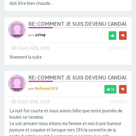
doit être bien chaude...
RE: COMMENT JE SUIS DEVENU CANDAULI
par
zztop
-
14 juin 2026, 10:05
#2945733
Vivement la suite
RE: COMMENT JE SUIS DEVENU CANDAULI
par
Referee1978
18
-
15 juin 2026, 19:19
#2945919
La nuit fut courte et nous avions hâte que notre journée de
boulot se termine.
Le soir arrivant nous etions ma femme et moi d une humeur
joyeuse et coquine et lorsque vers 19 h la sonnette de la