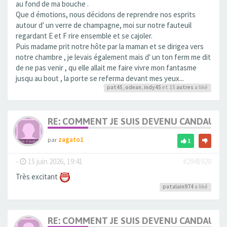
au fond de ma bouche .
Que d émotions, nous décidons de reprendre nos esprits
autour d' un verre de champagne, moi sur notre fauteuil
regardant E et F rire ensemble et se cajoler.
Puis madame prit notre hôte par la maman et se dirigea vers
notre chambre , je levais également mais d' un ton ferm me dit
de ne pas venir , qu elle allait me faire vivre mon fantasme
jusqu au bout , la porte se referma devant mes yeux...
pat45
,
odean
,
indy45
et 15
autres
a liké
RE: COMMENT JE SUIS DEVENU CANDAULI
par
zagato1
1
-
15 juin 2026, 19:41
#2945920
Très excitant
patalain974
a liké
RE: COMMENT JE SUIS DEVENU CANDAULI