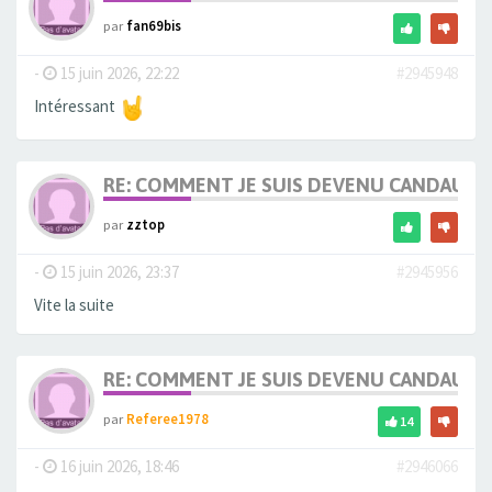
par
fan69bis
-
15 juin 2026, 22:22
#2945948
Intéressant
RE: COMMENT JE SUIS DEVENU CANDAULI
par
zztop
-
15 juin 2026, 23:37
#2945956
Vite la suite
RE: COMMENT JE SUIS DEVENU CANDAULI
par
Referee1978
14
-
16 juin 2026, 18:46
#2946066