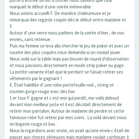
porte d entrée se mit à sonner nous savions que cela
marquait le début d une soirée mémorable.
Nous avions accueilli F. De manière chaleureuse et je
remarquai des regards coquin dès le début entre madame et
F.
Autour d' une verre nous parlions de la soirée d hier , de nos
envies, sans retenue.
Puis ma femme se leva alla chercher le jeu de poker et avec un
sourire des plus coquins nous demanda si on voulait jouer .
Nous voilà sur la table mais pas besoin de round d'observation
et nous passions directement en mode strip poker ou gage .
La petite variante était que le perdant se faisait retirer ses
vêtements par le gagnant !
E. Était habillée d' une robe portefeuille noir , string et
soutien gorge rouge avec des bas
1 er tour F. gagne et c est moi qui perdit, me voilà debout
devant mon meilleur pote et il est décidait directement de
retirer mon pantalon. Autour de madame de perdre et cette
fameuse robe fut retirer par mes soins . La voilà devant nous
en lingerie rouge et bas .
Nous la regardions avec envie, on avait qu'une envie c était de
passer aux choses sérieuses mais madame voulait continuer à