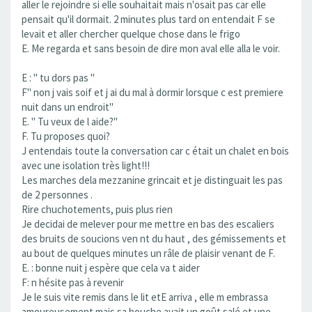
aller le rejoindre si elle souhaitait mais n'osait pas car elle
pensait qu'il dormait. 2 minutes plus tard on entendait F se
levait et aller chercher quelque chose dans le frigo
E. Me regarda et sans besoin de dire mon aval elle alla le voir.
E : " tu dors pas "
F" non j vais soif et j ai du mal à dormir lorsque c est premiere
nuit dans un endroit"
E. " Tu veux de l aide?"
F. Tu proposes quoi?
J entendais toute la conversation car c était un chalet en bois
avec une isolation très light!!!
Les marches dela mezzanine grincait et je distinguait les pas
de 2 personnes .
Rire chuchotements, puis plus rien
Je decidai de melever pour me mettre en bas des escaliers
des bruits de soucions ven nt du haut , des gémissements et
au bout de quelques minutes un râle de plaisir venant de F.
E. : bonne nuit j espère que cela va t aider
F: n hésite pas à revenir
Je le suis vite remis dans le lit etE arriva , elle m embrassa
amoureusement mais sa bouche avait un goût salé et une