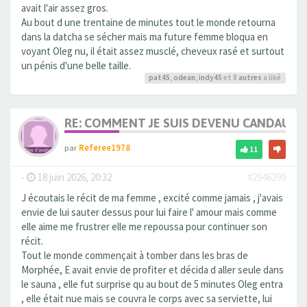
avait l'air assez gros.
Au bout d une trentaine de minutes tout le monde retourna
dans la datcha se sécher mais ma future femme bloqua en
voyant Oleg nu, il était assez musclé, cheveux rasé et surtout
un pénis d'une belle taille.
pat45
,
odean
,
indy45
et 8
autres
a liké
RE: COMMENT JE SUIS DEVENU CANDAULI
par
Referee1978
11
-
18 juin 2026, 20:32
#2946299
J écoutais le récit de ma femme , excité comme jamais , j'avais
envie de lui sauter dessus pour lui faire l' amour mais comme
elle aime me frustrer elle me repoussa pour continuer son
récit.
Tout le monde commençait à tomber dans les bras de
Morphée, E avait envie de profiter et décida d aller seule dans
le sauna , elle fut surprise qu au bout de 5 minutes Oleg entra
, elle était nue mais se couvra le corps avec sa serviette, lui