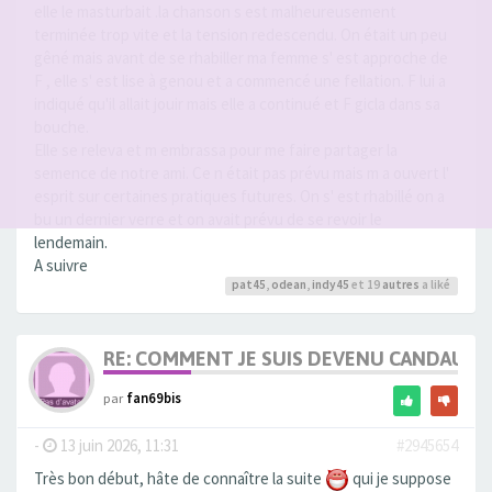
elle le masturbait .la chanson s est malheureusement
terminée trop vite et la tension redescendu. On était un peu
gêné mais avant de se rhabiller ma femme s' est approche de
F , elle s' est lise à genou et a commencé une fellation. F lui a
indiqué qu'il allait jouir mais elle a continué et F gicla dans sa
bouche.
Elle se releva et m embrassa pour me faire partager la
semence de notre ami. Ce n était pas prévu mais m a ouvert l'
esprit sur certaines pratiques futures. On s' est rhabillé on a
bu un dernier verre et on avait prévu de se revoir le
lendemain.
A suivre
pat45
,
odean
,
indy45
et 19
autres
a liké
RE: COMMENT JE SUIS DEVENU CANDAULI
par
fan69bis
-
13 juin 2026, 11:31
#2945654
Très bon début, hâte de connaître la suite
qui je suppose