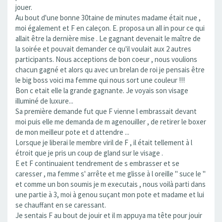
jouer.
Au bout d'une bonne 30taine de minutes madame était nue ,
moi également et F en caleçon. E. proposa un all in pour ce qui
allait être la dernière mise . Le gagnant devenait le maître de
la soirée et pouvait demander ce qu'il voulait aux 2 autres
participants. Nous acceptions de bon coeur , nous voulions
chacun gagné et alors qu avec un brelan de roi je pensais être
le big boss voici ma femme qui nous sort une couleur !!!
Bon c etait elle la grande gagnante. Je voyais son visage
illuminé de luxure...
Sa première demande fut que F vienne l embrassait devant
moi puis elle me demanda de m agenouiller , de retirer le boxer
de mon meilleur pote et d attendre ...
Lorsque je liberai le membre viril de F , il était tellement à l
étroit que je pris un coup de gland sur le visage .
E et F continuaient tendrement de s embrasser et se
caresser , ma femme s' arrête et me glisse à l oreille " suce le "
et comme un bon soumis je m executais , nous voilà parti dans
une partie à 3, moi à genou suçant mon pote et madame et lui
se chauffant en se caressant.
Je sentais F au bout de jouir et il m appuya ma tête pour jouir