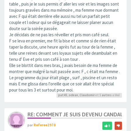
table , puis je le suis permis d' aller les voir et les images sont
toujours gravées dans ma mémoire , ma femme nue dormant
avec F qui était derrière elle aussi nu tel un parfait petit
couple et l odeur qui se dégageait ne laisser planer aucun
doute sur la soirée passée.
Je décidais de ne pas les réveiller et pris mon café seul.
F se leva en premier, me fit la bise et comme si de rien était
taper la discute, une heure après fut au tour de la femme ,
telle une reines devant ses loyaux sujets elle deambulait en
tenu d' Eve et pris son café à son tour .
Elle se blottit dans mes bras, j avais besoin de ma femme de
montrer que malgré la nuit passée avec F , c était ma femme .
Le programme du jour était plage , surf , piscine et un resto
mais E me glissa dans l'oreille que ce soir allait être spécial
pour tous les 3 et surtout pour moi.
pat45
,
odean
,
Claudomir
et 5
autres
a liké
RE: COMMENT JE SUIS DEVENU CANDAULI
par
Referee1978
9