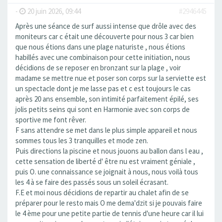
-
20 juin 2026, 09:44
#2946445
Après une séance de surf aussi intense que drôle avec des
moniteurs car c était une découverte pour nous 3 car bien
que nous étions dans une plage naturiste , nous étions
habillés avec une combinaison pour cette initiation, nous
décidions de se reposer en bronzant sur la plage , voir
madame se mettre nue et poser son corps sur la serviette est
un spectacle dont je me lasse pas et c est toujours le cas
après 20 ans ensemble, son intimité parfaitement épilé, ses
jolis petits seins qui sont en Harmonie avec son corps de
sportive me font rêver.
F sans attendre se met dans le plus simple appareil et nous
sommes tous les 3 tranquilles et mode zen.
Puis directions la piscine et nous jouons au ballon dans l eau ,
cette sensation de liberté d' être nu est vraiment géniale ,
puis O. une connaissance se joignait à nous, nous voilà tous
les 4 à se faire des passés sous un soleil écrasant.
F.E et moi nous décidions de repartir au chalet afin de se
préparer pour le resto mais O me dema'dzit si je pouvais faire
le 4 ème pour une petite partie de tennis d'une heure car il lui