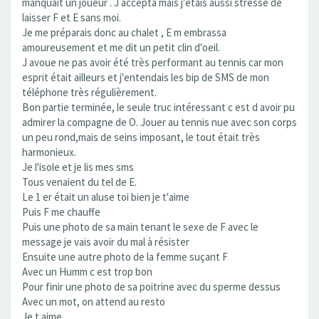
manquait un joueur . J accepta mais j'étais aussi stressé de
laisser F et E sans moi.
Je me préparais donc au chalet , E m embrassa
amoureusement et me dit un petit clin d'oeil.
J avoue ne pas avoir été très performant au tennis car mon
esprit était ailleurs et j'entendais les bip de SMS de mon
téléphone très régulièrement.
Bon partie terminée, le seule truc intéressant c est d avoir pu
admirer la compagne de O. Jouer au tennis nue avec son corps
un peu rond,mais de seins imposant, le tout était très
harmonieux.
Je l'isole et je lis mes sms
Tous venaient du tel de E.
Le 1 er était un aluse toi bien je t'aime
Puis F me chauffe
Puis une photo de sa main tenant le sexe de F avec le
message je vais avoir du mal à résister
Ensuite une autre photo de la femme suçant F
Avec un Humm c est trop bon
Pour finir une photo de sa poitrine avec du sperme dessus
Avec un mot, on attend au resto
Je t aime ....