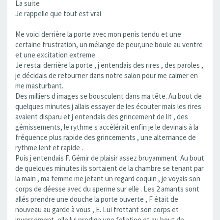
La suite
Je rappelle que tout est vrai
Me voici derrière la porte avec mon penis tendu et une
certaine frustration, un mélange de peur,une boule au ventre
et une excitation extreme.
Je restai derrière la porte , j entendais des rires , des paroles ,
je décidais de retourner dans notre salon pour me calmer en
me masturbant.
Des milliers d images se bousculent dans ma tête. Au bout de
quelques minutes j allais essayer de les écouter mais les rires
avaient disparu et j entendais des grincement de lit , des
gémissements, le rythme s accélérait enfin je le devinais à la
fréquence plus rapide des grincements , une alternance de
rythme lent et rapide .
Puis j entendais F. Gémir de plaisir assez bruyamment. Au bout
de quelques minutes ils sortaient de la chambre se tenant par
la main , ma femme me jetant un regard coquin , je voyais son
corps de déesse avec du sperme sur elle . Les 2 amants sont
allés prendre une douche la porte ouverte , F était de
nouveau au garde à vous , E. Lui frottant son corps et
inversement, elle lui prodiga une fellation et au bout de