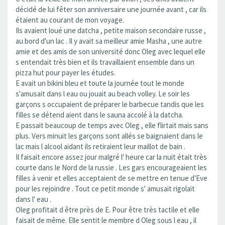
décidé de lui fêter son anniversaire une journée avant , car ils
étaient au courant de mon voyage.
Ils avaient loué une datcha , petite maison secondaire russe ,
au bord d'un lac . Il y avait sa meilleur amie Masha , une autre
amie et des amis de son université donc Oleg avec lequel elle
s entendait très bien et ils travaillaient ensemble dans un
pizza hut pour payer les études.
E avait un bikini bleu et toute la journée tout le monde
s'amusait dans l eau ou jouait au beach volley. Le soir les
garçons s occupaient de préparer le barbecue tandis que les
filles se détend aient dans le sauna accolé à la datcha.
E passait beaucoup de temps avec Oleg , elle flirtait mais sans
plus. Vers minuit les garçons sont allés se baignaient dans le
lac mais l alcool aidant ils retiraient leur maillot de bain .
Il faisait encore assez jour malgré l' heure car la nuit était très
courte dans le Nord de la russie . Les gars encourageaient les
filles à venir et elles acceptaient de se mettre en tenue d'Eve
pour les rejoindre . Tout ce petit monde s' amusait rigolait
dans l' eau .
Oleg profitait d être près de E. Pour être très tactile et elle
faisait de même. Elle sentit le membre d Oleg sous l eau , il