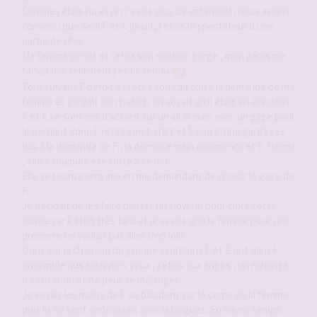
Comme j étais nu et je n' avais plus de vêtement, nous avions
convenu que seul F et E jouait, j étais le spectateur d une
partie de rêve .
Ma femme perdit et retira son soutien gorge , mon pénis me
faisait mal tellement j étais tendu
.
Tour suivant F perdit et retira son caleçon à la demande de ma
femme et gardait son t-shirt, on voyait qu il était en érection.
F et E se sont mis d'accord sur un all in mais avec un gage pour
le perdant donc F retira son t-shirt et E son string garda ses
bas à la demande de F., la dernière main commença et E. Gagna
, elle a toujours été forte à ce jeu .
Elle se tourna vers moi en me demandant de choisir le gage de
F.
Je décidait de les faire danser un slow nu pour clore cette
soirée car il était très tard et je savais que la femme pour une
première ne voulait pas aller trop loin.
Donc sur la chanson du groupe scorpions F et E ont dansé
ensemble nus sous mes yeux , j étais aux anges , un mélange
d excitation et de peur se mélanger.
Je voyais les mains de F se baladent sur le corps de la femme
puis ils se sont embrassés avec la langues. En même temps