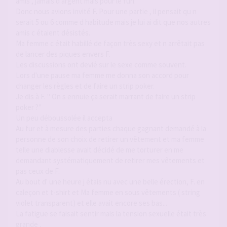
amis , jamais d argent mais pour le fun.
Donc nous avions invité F. Pour une partie , il pensait qu n
serait 5 ou 6 comme d habitude mais je lui ai dit que nos autres
amis c étaient désistés.
Ma femme c était habillé de façon très sexy et n arrêtait pas
de lancer des piques envers F.
Les discussions ont devié sur le sexe comme souvent.
Lors d'une pause ma femme me donna son accord pour
changer les règles et de faire un strip poker.
Je dis à F. " On s ennuie ça serait marrant de faire un strip
poker ?"
Un peu déboussolée il accepta
Au fur et à mesure des parties chaque gagnant demandé à la
personne de son choix de retirer un vêtement et ma femme
telle une diablesse avait décidé de me torturer en me
demandant systématiquement de retirer mes vêtements et
pas ceux de F.
Au bout d' une heure j étais nu avec une belle érection, F. en
caleçon et t-shirt et Ma femme en sous vêtements ( string
violet transparent) et elle avait encore ses bas...
La fatigue se faisait sentir mais la tension sexuelle était très
grande .