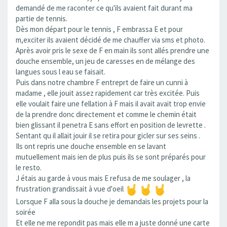
demandé de me raconter ce qu'ils avaient fait durant ma
partie de tennis.
Dès mon départ pour le tennis , F embrassa E et pour
m,exciter ils avaient décidé de me chauffer via sms et photo.
Après avoir pris le sexe de F en main ils sont allés prendre une
douche ensemble, un jeu de caresses en de mélange des
langues sous l eau se faisait.
Puis dans notre chambre F entreprt de faire un cunni à
madame , elle jouit assez rapidement car très excitée. Puis
elle voulait faire une fellation à F mais il avait avait trop envie
de la prendre donc directement et comme le chemin était
bien glissant il penetra E sans effort en position de levrette .
Sentant qu il allait jouir il se retira pour gicler sur ses seins .
Ils ont repris une douche ensemble en se lavant
mutuellement mais ien de plus puis ils se sont préparés pour
le resto.
J étais au garde à vous mais E refusa de me soulager , la
frustration grandissait à vue d'oeil
Lorsque F alla sous la douche je demandais les projets pour la
soirée
Et elle ne me repondit pas mais elle m a juste donné une carte