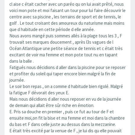
cl aise c était cacher avec un paréo qu on lui avait prêté, nous
voici mon pote et moi faisant un tour pour lui faire découvrir le
centre avec sa piscine , les terrains de sport et de tennis, le
golf . Le tout croisant des amoureux du naturisme mais moins
que d habitude en cette période d elle année.
Nous avons mangé puis sommes allés à la plage tous les 3 , F
trouvait ses marques doucement , après l3s vagues de l
Océan Atlantique une petite séance de tennis et c était très
excitant de voir ma femme et mon pote tout nu en tapant
dans la balle .
Fatigués nous décidions d aller dans la piscine pour se reposer
et profiter du soleil qui taper encore bien malgré la fin de
journée.
Le soir bon repas , on a comme d habitude bien rigolé. Malgré
la fatigue F dévorait des yeux E.
Mais nous décidions d aller nous reposer en vu de la journée
de demain qui allait être sûr riche en émotion.
E. Pris sa douche en premier , puis ce fut au tour de F et
ensuite moi,on fit la bise et ma femme et moi dans la chambre
du bas et F dans celle juste au dessus dans la mezzanine.
E était très excité par la venue de F , je lui dis qu elle pouvait