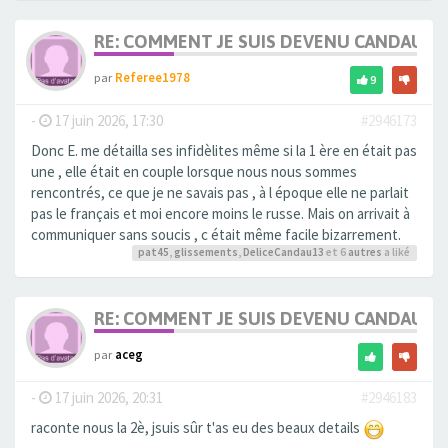
RE: COMMENT JE SUIS DEVENU CANDAULI
par
Referee1978
9
-
17 juin 2026, 17:30
#2946173
Donc E. me détailla ses infidèlites même si la 1 ère en était pas
une , elle était en couple lorsque nous nous sommes
rencontrés, ce que je ne savais pas , à l époque elle ne parlait
pas le français et moi encore moins le russe. Mais on arrivait à
communiquer sans soucis , c était même facile bizarrement.
pat45
,
glissements
,
DeliceCandau13
et 6
autres
a liké
RE: COMMENT JE SUIS DEVENU CANDAULI
par
aceg
-
17 juin 2026, 20:31
#2946183
raconte nous la 2è, jsuis sûr t'as eu des beaux details