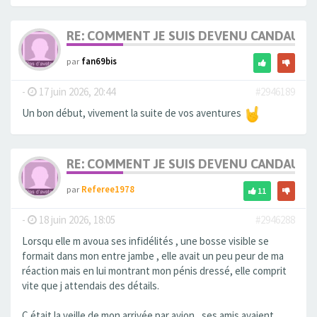
RE: COMMENT JE SUIS DEVENU CANDAULI
par
fan69bis
-
17 juin 2026, 20:44
#2946189
Un bon début, vivement la suite de vos aventures
RE: COMMENT JE SUIS DEVENU CANDAULI
par
Referee1978
11
-
18 juin 2026, 18:05
#2946288
Lorsqu elle m avoua ses infidélités , une bosse visible se
formait dans mon entre jambe , elle avait un peu peur de ma
réaction mais en lui montrant mon pénis dressé, elle comprit
vite que j attendais des détails.
C était la veille de mon arrivée par avion , ses amis avaient