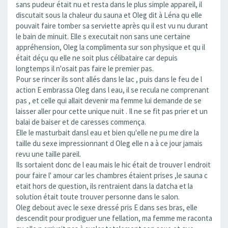
sans pudeur était nu et resta dans le plus simple appareil, il
discutait sous la chaleur du sauna et Oleg dit à Léna qu elle
pouvait faire tomber sa serviette après qu il est vu nu durant
le bain de minuit. Elle s executait non sans une certaine
appréhension, Oleg la complimenta sur son physique et qu il
était déçu qu elle ne soit plus célibataire car depuis
longtemps il n'osait pas faire le premier pas.
Pour se rincer ils sont allés dans le lac , puis dans le feu de l
action E embrassa Oleg dans l eau, il se recula ne comprenant
pas , et celle qui allait devenir ma femme lui demande de se
laisser aller pour cette unique nuit . Il ne se fit pas prier et un
balai de baiser et de caresses commença.
Elle le masturbait dansl eau et bien qu'elle ne pu me dire la
taille du sexe impressionnant d Oleg elle n a à ce jour jamais
revu une taille pareil.
Ils sortaient donc de l eau mais le hic était de trouver l endroit
pour faire l' amour car les chambres étaient prises ,le sauna c
etait hors de question, ils rentraient dans la datcha et la
solution était toute trouver personne dans le salon.
Oleg debout avec le sexe dressé pris E dans ses bras, elle
descendit pour prodiguer une fellation, ma femme me raconta