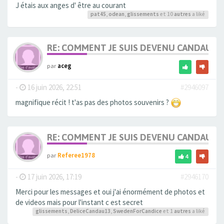
J étais aux anges d' être au courant
pat45
,
odean
,
glissements
et 10
autres
a liké
RE: COMMENT JE SUIS DEVENU CANDAULI
par
aceg
-
16 juin 2026, 22:51
#2946097
magnifique récit ! t'as pas des photos souvenirs ?
RE: COMMENT JE SUIS DEVENU CANDAULI
par
Referee1978
4
-
17 juin 2026, 17:19
#2946170
Merci pour les messages et oui j'ai énormément de photos et
de videos mais pour l'instant c est secret
glissements
,
DeliceCandau13
,
SwedenForCandice
et 1
autres
a liké