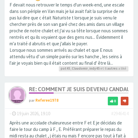
F devait nous retrouver le temps d'un week-end, une escale
dans son périple en Van mais je lui avait fait la surprise de ne
pas lui dire que c était Naturiste t lorsque je suis venu le
chercher près de son van garé chez des amis dans un village
proche de notre chalet et j'ai vu sa tête lorsque nous sommes
rentrés et qu ils voyaient que des gens nus... Évidemment il
m'a traité d abrutis et que j'allais le payer.
Lorsque nous sommes arrivés au chalet et que E nous
attendu vêtu d' un simple paréo sur les hanche , les seins à
l'air je voyais bien qu il était content au final d' être là...
pat45
,
Claudomir
,
indy45
et 6
autres
a liké
RE: COMMENT JE SUIS DEVENU CANDAULI
par
Referee1978
8
-
19 juin 2026, 19:10
#2946414
Après une accolade chaleureuse entre F et E je décidais de
faire le tour du camp à F , E. Préférant préparer le repas du
midi resta au chalet , j étais nu mais F encore pas tout à fait à