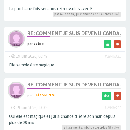
La prochaine fois sera nos retrouvailles avec F.
pat45
,
odean
,
glissements
et 8
autres
a liké
RE: COMMENT JE SUIS DEVENU CANDAULI
par
zztop
-
19 juin 2026, 06:49
#2946321
Elle semble être magique
RE: COMMENT JE SUIS DEVENU CANDAULI
par
Referee1978
3
-
19 juin 2026, 13:39
#2946377
Oui elle est magique et j ai la chance d' être son mari depuis
plus de 20 ans
glissements
,
michpat
,
etplus49
a liké