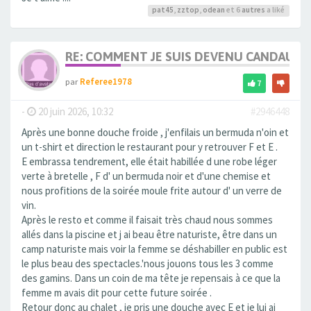
pat45
,
zztop
,
odean
et 6
autres
a liké
RE: COMMENT JE SUIS DEVENU CANDAULI
par
Referee1978
7
-
20 juin 2026, 10:32
#2946448
Après une bonne douche froide , j'enfilais un bermuda n'oin et
un t-shirt et direction le restaurant pour y retrouver F et E .
E embrassa tendrement, elle était habillée d une robe léger
verte à bretelle , F d' un bermuda noir et d'une chemise et
nous profitions de la soirée moule frite autour d' un verre de
vin.
Après le resto et comme il faisait très chaud nous sommes
allés dans la piscine et j ai beau être naturiste, être dans un
camp naturiste mais voir la femme se déshabiller en public est
le plus beau des spectacles.'nous jouons tous les 3 comme
des gamins. Dans un coin de ma tête je repensais à ce que la
femme m avais dit pour cette future soirée .
Retour donc au chalet , je pris une douche avec E et je lui ai