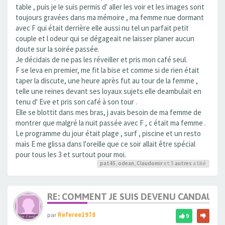
table , puis je le suis permis d' aller les voir et les images sont
toujours gravées dans ma mémoire , ma femme nue dormant
avec F qui était derrière elle aussi nu tel un parfait petit
couple et l odeur qui se dégageait ne laisser planer aucun
doute sur la soirée passée.
Je décidais de ne pas les réveiller et pris mon café seul.
F se leva en premier, me fit la bise et comme si de rien était
taper la discute, une heure après fut au tour de la femme ,
telle une reines devant ses loyaux sujets elle deambulait en
tenu d' Eve et pris son café à son tour .
Elle se blottit dans mes bras, j avais besoin de ma femme de
montrer que malgré la nuit passée avec F , c était ma femme .
Le programme du jour était plage , surf , piscine et un resto
mais E me glissa dans l'oreille que ce soir allait être spécial
pour tous les 3 et surtout pour moi.
pat45
,
odean
,
Claudomir
et 5
autres
a liké
RE: COMMENT JE SUIS DEVENU CANDAULI
par
Referee1978
9