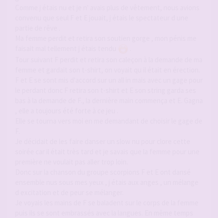
Comme j étais nu et je n' avais plus de vêtement, nous avions
convenu que seul F et E jouait, j étais le spectateur d une
partie de rêve .
Ma femme perdit et retira son soutien gorge , mon pénis me
faisait mal tellement j étais tendu
.
Tour suivant F perdit et retira son caleçon à la demande de ma
femme et gardait son t-shirt, on voyait qu il était en érection.
F et E se sont mis d'accord sur un all in mais avec un gage pour
le perdant donc F retira son t-shirt et E son string garda ses
bas à la demande de F., la dernière main commença et E. Gagna
, elle a toujours été forte à ce jeu .
Elle se tourna vers moi en me demandant de choisir le gage de
F.
Je décidait de les faire danser un slow nu pour clore cette
soirée car il était très tard et je savais que la femme pour une
première ne voulait pas aller trop loin.
Donc sur la chanson du groupe scorpions F et E ont dansé
ensemble nus sous mes yeux , j étais aux anges , un mélange
d excitation et de peur se mélanger.
Je voyais les mains de F se baladent sur le corps de la femme
puis ils se sont embrassés avec la langues. En même temps