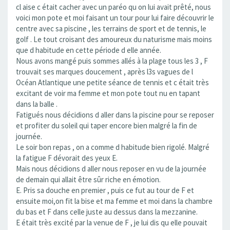
cl aise c était cacher avec un paréo qu on lui avait prêté, nous
voici mon pote et moi faisant un tour pour lui faire découvrir le
centre avec sa piscine , les terrains de sport et de tennis, le
golf . Le tout croisant des amoureux du naturisme mais moins
que d habitude en cette période d elle année.
Nous avons mangé puis sommes allés à la plage tous les 3 , F
trouvait ses marques doucement , après l3s vagues de l
Océan Atlantique une petite séance de tennis et c était très
excitant de voir ma femme et mon pote tout nu en tapant
dans la balle .
Fatigués nous décidions d aller dans la piscine pour se reposer
et profiter du soleil qui taper encore bien malgré la fin de
journée.
Le soir bon repas , on a comme d habitude bien rigolé. Malgré
la fatigue F dévorait des yeux E.
Mais nous décidions d aller nous reposer en vu de la journée
de demain qui allait être sûr riche en émotion.
E. Pris sa douche en premier , puis ce fut au tour de F et
ensuite moi,on fit la bise et ma femme et moi dans la chambre
du bas et F dans celle juste au dessus dans la mezzanine.
E était très excité par la venue de F , je lui dis qu elle pouvait