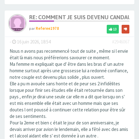
RE: COMMENT JE SUIS DEVENU CANDAULI
par
Referee1978
13
-
16 juin 2026, 18:54
#2946067
Nous n avons pas recommencé tout de suite , même si l envie
était là mais nous préférerions savourer ce moment.
Ma femme m expliquait que d' être dans les bras d' un autre
homme surtout après une grossesse lui a redonné confiance,
notre couple est devenu plus solide , plus ouvert.
Elle a pu m avouée sans honte et de peur ses 2 infidèlites
lorsque pour finir ses études elle était retournée dans son
pays , enfin je dirai une seule car elle m a dit que lorsqu on s'
est mis ensemble elle était avec un homme mais que ses
doutes l ont poussé à continuer cette relation pour être sûr
de ses sentiments.
Pour la 2eme et bien c était le jour de son anniversaire, je
devais arriver par avion le lendemain, elle a fêté avec des amis
et l alcool aidant elle s' est donnée à un autre .