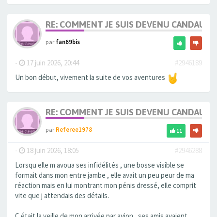
RE: COMMENT JE SUIS DEVENU CANDAULI
par
fan69bis
-
17 juin 2026, 20:44
#2946189
Un bon début, vivement la suite de vos aventures
RE: COMMENT JE SUIS DEVENU CANDAULI
par
Referee1978
11
-
18 juin 2026, 18:05
#2946288
Lorsqu elle m avoua ses infidélités , une bosse visible se
formait dans mon entre jambe , elle avait un peu peur de ma
réaction mais en lui montrant mon pénis dressé, elle comprit
vite que j attendais des détails.
C était la veille de mon arrivée par avion , ses amis avaient