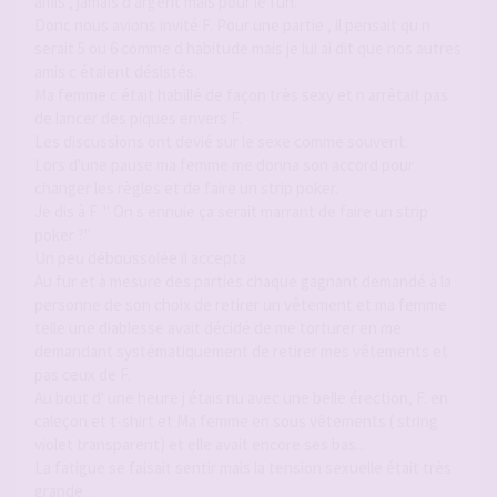
amis , jamais d argent mais pour le fun.
Donc nous avions invité F. Pour une partie , il pensait qu n
serait 5 ou 6 comme d habitude mais je lui ai dit que nos autres
amis c étaient désistés.
Ma femme c était habillé de façon très sexy et n arrêtait pas
de lancer des piques envers F.
Les discussions ont devié sur le sexe comme souvent.
Lors d'une pause ma femme me donna son accord pour
changer les règles et de faire un strip poker.
Je dis à F. " On s ennuie ça serait marrant de faire un strip
poker ?"
Un peu déboussolée il accepta
Au fur et à mesure des parties chaque gagnant demandé à la
personne de son choix de retirer un vêtement et ma femme
telle une diablesse avait décidé de me torturer en me
demandant systématiquement de retirer mes vêtements et
pas ceux de F.
Au bout d' une heure j étais nu avec une belle érection, F. en
caleçon et t-shirt et Ma femme en sous vêtements ( string
violet transparent) et elle avait encore ses bas...
La fatigue se faisait sentir mais la tension sexuelle était très
grande .