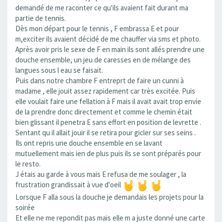
demandé de me raconter ce qu'ils avaient fait durant ma
partie de tennis.
Dès mon départ pour le tennis , F embrassa E et pour
m,exciter ils avaient décidé de me chauffer via sms et photo.
Après avoir pris le sexe de F en main ils sont allés prendre une
douche ensemble, un jeu de caresses en de mélange des
langues sous l eau se faisait.
Puis dans notre chambre F entreprt de faire un cunni à
madame , elle jouit assez rapidement car très excitée. Puis
elle voulait faire une fellation à F mais il avait avait trop envie
de la prendre donc directement et comme le chemin était
bien glissant il penetra E sans effort en position de levrette .
Sentant qu il allait jouir il se retira pour gicler sur ses seins .
Ils ont repris une douche ensemble en se lavant
mutuellement mais ien de plus puis ils se sont préparés pour
le resto.
J étais au garde à vous mais E refusa de me soulager , la
frustration grandissait à vue d'oeil
Lorsque F alla sous la douche je demandais les projets pour la
soirée
Et elle ne me repondit pas mais elle m a juste donné une carte