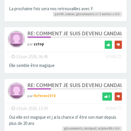
La prochaine fois sera nos retrouvailles avec F.
pat45
,
odean
,
glissements
et 8
autres
a liké
RE: COMMENT JE SUIS DEVENU CANDAULI
par
zztop
-
19 juin 2026, 06:49
#2946321
Elle semble être magique
RE: COMMENT JE SUIS DEVENU CANDAULI
par
Referee1978
3
-
19 juin 2026, 13:39
#2946377
Oui elle est magique et j ai la chance d' être son mari depuis
plus de 20 ans
glissements
,
michpat
,
etplus49
a liké