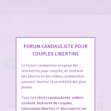
Ouvrir
FORUM CANDAULISME
la
navigatio
Vos fils persos et journaux intimes
COMMENT JE SUIS DEVENU CANDAULISTE
FORUM CANDAULISTE POUR
115 messages
1
2
3
4
COUPLES LIBERTINS
Répondre à ce post
Le forum candauliste propose des
rencontres pour couples, et contient
des photos et des vidéos candaulistes
pouvant heurter la sensibilité des plus
Voir tous les participants
jeunes.
COMMENT JE SUIS DEVENU CANDAULISTE
Tous nos
récits candaulistes
,
vidéos
cuckold
,
histoires de couples
,
par
Referee1978
22
fantasmes libertins
et
discussions sur