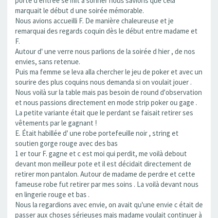
porte d entrée se mit à sonner nous savions que cela
marquait le début d une soirée mémorable.
Nous avions accueilli F. De manière chaleureuse et je
remarquai des regards coquin dès le début entre madame et
F.
Autour d' une verre nous parlions de la soirée d hier , de nos
envies, sans retenue.
Puis ma femme se leva alla chercher le jeu de poker et avec un
sourire des plus coquins nous demanda si on voulait jouer .
Nous voilà sur la table mais pas besoin de round d'observation
et nous passions directement en mode strip poker ou gage .
La petite variante était que le perdant se faisait retirer ses
vêtements par le gagnant !
E. Était habillée d' une robe portefeuille noir , string et
soutien gorge rouge avec des bas
1 er tour F. gagne et c est moi qui perdit, me voilà debout
devant mon meilleur pote et il est décidait directement de
retirer mon pantalon. Autour de madame de perdre et cette
fameuse robe fut retirer par mes soins . La voilà devant nous
en lingerie rouge et bas .
Nous la regardions avec envie, on avait qu'une envie c était de
passer aux choses sérieuses mais madame voulait continuer à