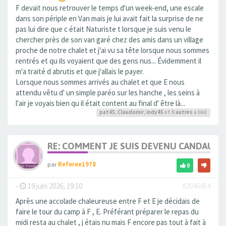
F devait nous retrouver le temps d'un week-end, une escale
dans son périple en Van mais je lui avait fait la surprise de ne
pas lui dire que c était Naturiste t lorsque je suis venu le
chercher près de son van garé chez des amis dans un village
proche de notre chalet et j'ai vu sa tête lorsque nous sommes
rentrés et qu ils voyaient que des gens nus... Évidemment il
m'a traité d abrutis et que j'allais le payer.
Lorsque nous sommes arrivés au chalet et que E nous
attendu vêtu d' un simple paréo sur les hanche , les seins à
l'air je voyais bien qu il était content au final d' être là...
pat45
,
Claudomir
,
indy45
et 6
autres
a liké
RE: COMMENT JE SUIS DEVENU CANDAULI
par
Referee1978
8
-
19 juin 2026, 19:10
#2946414
Après une accolade chaleureuse entre F et E je décidais de
faire le tour du camp à F , E. Préférant préparer le repas du
midi resta au chalet , j étais nu mais F encore pas tout à fait à