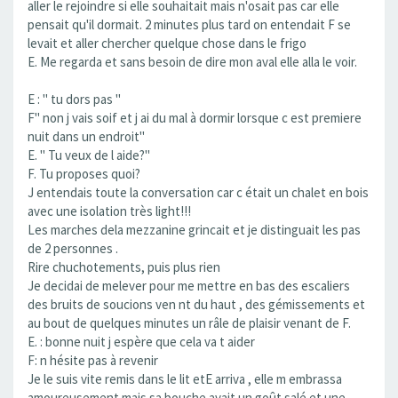
aller le rejoindre si elle souhaitait mais n'osait pas car elle
pensait qu'il dormait. 2 minutes plus tard on entendait F se
levait et aller chercher quelque chose dans le frigo
E. Me regarda et sans besoin de dire mon aval elle alla le voir.
E : " tu dors pas "
F" non j vais soif et j ai du mal à dormir lorsque c est premiere
nuit dans un endroit"
E. " Tu veux de l aide?"
F. Tu proposes quoi?
J entendais toute la conversation car c était un chalet en bois
avec une isolation très light!!!
Les marches dela mezzanine grincait et je distinguait les pas
de 2 personnes .
Rire chuchotements, puis plus rien
Je decidai de melever pour me mettre en bas des escaliers
des bruits de soucions ven nt du haut , des gémissements et
au bout de quelques minutes un râle de plaisir venant de F.
E. : bonne nuit j espère que cela va t aider
F: n hésite pas à revenir
Je le suis vite remis dans le lit etE arriva , elle m embrassa
amoureusement mais sa bouche avait un goût salé et une