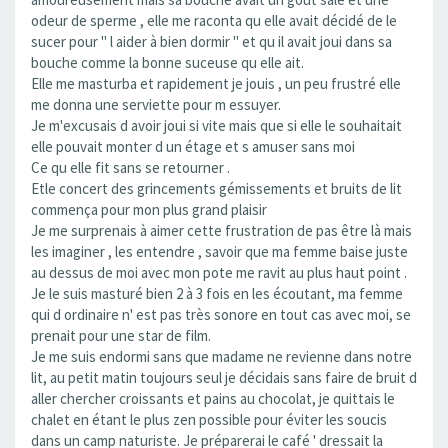
odeur de sperme , elle me raconta qu elle avait décidé de le
sucer pour " l aider à bien dormir " et qu il avait joui dans sa
bouche comme la bonne suceuse qu elle ait.
Elle me masturba et rapidement je jouis , un peu frustré elle
me donna une serviette pour m essuyer.
Je m'excusais d avoir joui si vite mais que si elle le souhaitait
elle pouvait monter d un étage et s amuser sans moi
Ce qu elle fit sans se retourner .
Etle concert des grincements gémissements et bruits de lit
commença pour mon plus grand plaisir
Je me surprenais à aimer cette frustration de pas être là mais
les imaginer , les entendre , savoir que ma femme baise juste
au dessus de moi avec mon pote me ravit au plus haut point .
Je le suis masturé bien 2 à 3 fois en les écoutant, ma femme
qui d ordinaire n' est pas très sonore en tout cas avec moi, se
prenait pour une star de film.
Je me suis endormi sans que madame ne revienne dans notre
lit, au petit matin toujours seul je décidais sans faire de bruit d
aller chercher croissants et pains au chocolat, je quittais le
chalet en étant le plus zen possible pour éviter les soucis
dans un camp naturiste. Je préparerai le café ' dressait la