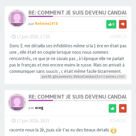
RE: COMMENT JE SUIS DEVENU CANDAULI
par
Referee1978
9
-
17 juin 2026, 17:30
#2946173
Donc E. me détailla ses infidèlites même si la 1 ère en était pas
une , elle était en couple lorsque nous nous sommes
rencontrés, ce que je ne savais pas , à l époque elle ne parlait
pas le français et moi encore moins le russe. Mais on arrivait à
communiquer sans soucis , c était même facile bizarrement.
pat45
,
glissements
,
DeliceCandau13
et 6
autres
a liké
RE: COMMENT JE SUIS DEVENU CANDAULI
par
aceg
-
17 juin 2026, 20:31
#2946183
raconte nous la 2è, jsuis sûr t'as eu des beaux details