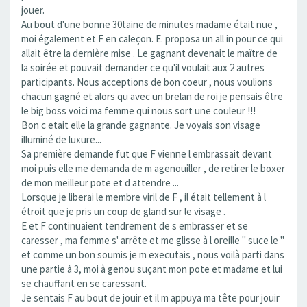
jouer.
Au bout d'une bonne 30taine de minutes madame était nue ,
moi également et F en caleçon. E. proposa un all in pour ce qui
allait être la dernière mise . Le gagnant devenait le maître de
la soirée et pouvait demander ce qu'il voulait aux 2 autres
participants. Nous acceptions de bon coeur , nous voulions
chacun gagné et alors qu avec un brelan de roi je pensais être
le big boss voici ma femme qui nous sort une couleur !!!
Bon c etait elle la grande gagnante. Je voyais son visage
illuminé de luxure...
Sa première demande fut que F vienne l embrassait devant
moi puis elle me demanda de m agenouiller , de retirer le boxer
de mon meilleur pote et d attendre ...
Lorsque je liberai le membre viril de F , il était tellement à l
étroit que je pris un coup de gland sur le visage .
E et F continuaient tendrement de s embrasser et se
caresser , ma femme s' arrête et me glisse à l oreille " suce le "
et comme un bon soumis je m executais , nous voilà parti dans
une partie à 3, moi à genou suçant mon pote et madame et lui
se chauffant en se caressant.
Je sentais F au bout de jouir et il m appuya ma tête pour jouir