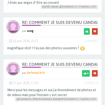
J étais aux anges d' être au courant
pat45
,
odean
,
glissements
et 10
autres
a liké
RE: COMMENT JE SUIS DEVENU CANDAULI
par
aceg
-
16 juin 2026, 22:51
#2946097
magnifique récit ! t'as pas des photos souvenirs ?
RE: COMMENT JE SUIS DEVENU CANDAULI
par
Referee1978
4
-
17 juin 2026, 17:19
#2946170
Merci pour les messages et oui j'ai énormément de photos et
de videos mais pour l'instant c est secret
glissements
,
DeliceCandau13
,
SwedenForCandice
et 1
autres
a liké