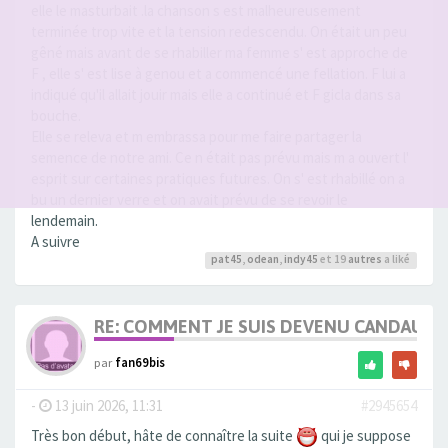
elle le masturbait .la chanson s est malheureusement
terminée trop vite et la tension redescendu. On était un peu
gêné mais avant de se rhabiller ma femme s' est approche de
F , elle s' est lise à genou et a commencé une fellation. F lui a
indiqué qu'il allait jouir mais elle a continué et F gicla dans sa
bouche.
Elle se releva et m embrassa pour me faire partager la
semence de notre ami. Ce n était pas prévu mais m a ouvert l'
esprit sur certaines pratiques futures. On s' est rhabillé on a
bu un dernier verre et on avait prévu de se revoir le
lendemain.
A suivre
pat45
,
odean
,
indy45
et 19
autres
a liké
RE: COMMENT JE SUIS DEVENU CANDAULI
par
fan69bis
-
13 juin 2026, 11:31
#2945654
Très bon début, hâte de connaître la suite
qui je suppose