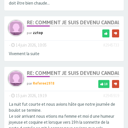
doit être bien chaude...
RE: COMMENT JE SUIS DEVENU CANDAULI
par
zztop
-
14 juin 2026, 10:05
#2945733
Vivement la suite
RE: COMMENT JE SUIS DEVENU CANDAULI
par
Referee1978
18
-
15 juin 2026, 19:19
#2945919
La nuit fut courte et nous avions hâte que notre journée de
boulot se termine.
Le soir arrivant nous etions ma femme et moi d une humeur
joyeuse et coquine et lorsque vers 19 h la sonnette de la