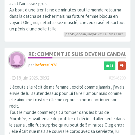
avait l'air assez gros.
Au bout d une trentaine de minutes tout le monde retourna
dans la datcha se sécher mais ma future femme bloqua en
voyant Oleg nu, il était assez musclé, cheveux rasé et surtout
un pénis d'une belle taille.
pat45
,
odean
,
indy45
et 8
autres
a liké
RE: COMMENT JE SUIS DEVENU CANDAULI
par
Referee1978
11
-
18 juin 2026, 20:32
#2946299
J écoutais le récit de ma femme , excité comme jamais , j'avais
envie de lui sauter dessus pour lui faire l' amour mais comme
elle aime me frustrer elle me repoussa pour continuer son
récit.
Tout le monde commençait à tomber dans les bras de
Morphée, E avait envie de profiter et décida d aller seule dans
le sauna , elle fut surprise qu au bout de 5 minutes Oleg entra
, elle était nue mais se couvra le corps avec sa serviette, lui