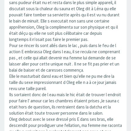
sans pudeur était nu et resta dans le plus simple appareil, il
discutait sous la chaleur du sauna et Oleg dit à Léna qu elle
pouvait faire tomber sa serviette après qu il est vu nu durant
le bain de minuit. Elle s executait non sans une certaine
appréhension, Oleg la complimenta sur son physique et qu il
était déçu qu elle ne soit plus célibataire car depuis
longtemps il n'osait pas faire le premier pas.
Pour se rincer ils sont allés dans le lac , puis dans le feu de l
action E embrassa Oleg dans l eau, il se recula ne comprenant
pas , et celle qui allait devenir ma femme lui demande de se
laisser aller pour cette unique nuit . Il ne se fit pas prier et un
balai de baiser et de caresses commença.
Elle le masturbait dansl eau et bien qu'elle ne pu me dire la
taille du sexe impressionnant d Oleg elle n a à ce jour jamais
revu une taille pareil.
Ils sortaient donc de l eau mais le hic était de trouver l endroit
pour faire l' amour car les chambres étaient prises ,le sauna c
etait hors de question, ils rentraient dans la datcha et la
solution était toute trouver personne dans le salon.
Oleg debout avec le sexe dressé pris E dans ses bras, elle
descendit pour prodiguer une fellation, ma femme me raconta