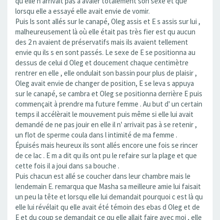
qu elle n arrivait pas à avaler totalement son sexe et que
lorsqu elle a essayé elle avait envie de vomir.
Puis ls sont allés sur le canapé, Oleg assis et E s assis sur lui ,
malheureusement là où elle était pas très fier est qu aucun
des 2 n avaient de préservatifs mais ils avaient tellement
envie qu ils s en sont passés. Le sexe de E se positionna au
dessus de celui d Oleg et doucement chaque centimètre
rentrer en elle , elle ondulait son bassin pour plus de plaisir ,
Oleg avait envie de changer de position, E se leva s appuya
sur le canapé, se cambra et Oleg se positionna derrière E puis
commençait à prendre ma future femme . Au but d' un certain
temps il accélèrait le mouvement puis même si elle lui avait
demandé de ne pas jouir en elle il n' arrivait pas à se retenir ,
un flot de sperme coula dans l intimité de ma femme .
Épuisés mais heureux ils sont allés encore une fois se rincer
de ce lac . E m a dit qu ils ont pu le refaire sur la plage et que
cette fois il a joui dans sa bouche .
Puis chacun est allé se coucher dans leur chambre mais le
lendemain E. remarqua que Masha sa meilleure amie lui faisait
un peu la tête et lorsqu elle lui demandait pourquoi c est là qu
elle lui révélait qu elle avait été témoin des ebas d Oleg et de
E et du coup se demandait ce qu elle allait faire avec moi , elle