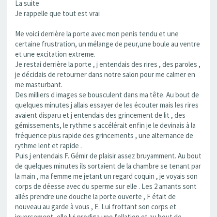
La suite
Je rappelle que tout est vrai
Me voici derrière la porte avec mon penis tendu et une
certaine frustration, un mélange de peur,une boule au ventre
et une excitation extreme.
Je restai derrière la porte , j entendais des rires , des paroles ,
je décidais de retourner dans notre salon pour me calmer en
me masturbant.
Des milliers d images se bousculent dans ma tête. Au bout de
quelques minutes j allais essayer de les écouter mais les rires
avaient disparu et j entendais des grincement de lit , des
gémissements, le rythme s accélérait enfin je le devinais à la
fréquence plus rapide des grincements , une alternance de
rythme lent et rapide .
Puis j entendais F. Gémir de plaisir assez bruyamment. Au bout
de quelques minutes ils sortaient de la chambre se tenant par
la main , ma femme me jetant un regard coquin , je voyais son
corps de déesse avec du sperme sur elle . Les 2 amants sont
allés prendre une douche la porte ouverte , F était de
nouveau au garde à vous , E. Lui frottant son corps et
inversement, elle lui prodiga une fellation et au bout de