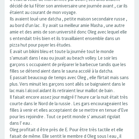
décidé de lui fêter son anniversaire une journée avant , car ils
étaient au courant de mon voyage.
Ils avaient loué une datcha , petite maison secondaire russe ,
au bord d'un lac . Il y avait sa meilleur amie Masha , une autre
amie et des amis de son université donc Oleg avec lequel elle
s entendait très bien et ils travaillaient ensemble dans un
pizza hut pour payer les études.
E avait un bikini bleu et toute la journée tout le monde
s'amusait dans l eau ou jouait au beach volley. Le soir les
garçons s occupaient de préparer le barbecue tandis que les
filles se détend aient dans le sauna accolé à la datcha.
E passait beaucoup de temps avec Oleg , elle flirtait mais sans
plus. Vers minuit les garçons sont allés se baignaient dans le
lac mais l alcool aidant ils retiraient leur maillot de bain .
Il faisait encore assez jour malgré l' heure car la nuit était très
courte dans le Nord de la russie . Les gars encourageaient les
filles à venir et elles acceptaient de se mettre en tenue d'Eve
pour les rejoindre . Tout ce petit monde s' amusait rigolait
dans l' eau .
Oleg profitait d être près de E. Pour être très tactile et elle
faisait de même. Elle sentit le membre d Oleg sous l eau , il