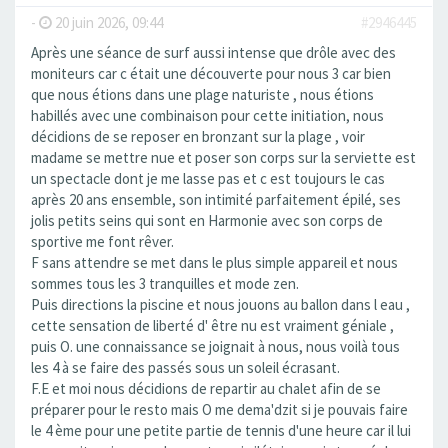
-
20 juin 2026, 09:44
#2946445
Après une séance de surf aussi intense que drôle avec des
moniteurs car c était une découverte pour nous 3 car bien
que nous étions dans une plage naturiste , nous étions
habillés avec une combinaison pour cette initiation, nous
décidions de se reposer en bronzant sur la plage , voir
madame se mettre nue et poser son corps sur la serviette est
un spectacle dont je me lasse pas et c est toujours le cas
après 20 ans ensemble, son intimité parfaitement épilé, ses
jolis petits seins qui sont en Harmonie avec son corps de
sportive me font rêver.
F sans attendre se met dans le plus simple appareil et nous
sommes tous les 3 tranquilles et mode zen.
Puis directions la piscine et nous jouons au ballon dans l eau ,
cette sensation de liberté d' être nu est vraiment géniale ,
puis O. une connaissance se joignait à nous, nous voilà tous
les 4 à se faire des passés sous un soleil écrasant.
F.E et moi nous décidions de repartir au chalet afin de se
préparer pour le resto mais O me dema'dzit si je pouvais faire
le 4 ème pour une petite partie de tennis d'une heure car il lui