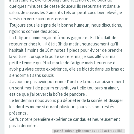
quelques minutes de cette douceur ils retournaient dans le
salon. Je suivais les 2 amants tels un petit cocu bien élevé, je
servis un verre aux tourtereaux.
Toujours sous le signe de la bonne humeur , nous discutions,
rigolions comme des ados .
La fatigue commençaient à nous gagner et F . Décidait de
retourner chez lui , il était 3h du matin, heureusement qu'il
habitait à moins de 10 minutes à pieds pour éviter de prendre
la voiture. Lorsque la porte se referma, je suis allé voir ma
petite femme qui était morte de fatigue mais heureuse d
avoir pu vivre cette expérience, elle se blottit dans les bras et
s endormait sans soucis .
J avoue ne pas avoir pu fermer l' oeil de la nuit car bizarrement
un sentiment de peur m envahit , va t elle toujours m aimer,
est ce que j'ai ouvert la boîte de pandore .
Le lendemain nous avons pu débriefer de la soirée et dissiper
les doutes même si durant plusieurs jours ils sont restés
présents .
Ce fut notre première expérience candau et heureusement
pas la dernière .
pat45
,
odean
,
glissements
et 11
autres
a liké