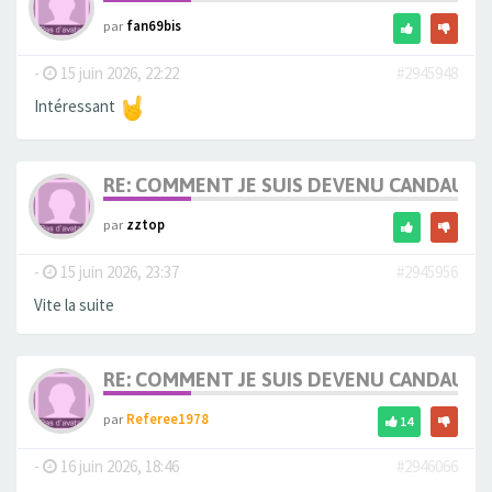
par
fan69bis
-
15 juin 2026, 22:22
#2945948
Intéressant
RE: COMMENT JE SUIS DEVENU CANDAULI
par
zztop
-
15 juin 2026, 23:37
#2945956
Vite la suite
RE: COMMENT JE SUIS DEVENU CANDAULI
par
Referee1978
14
-
16 juin 2026, 18:46
#2946066