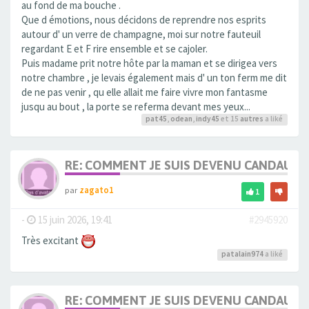
au fond de ma bouche .
Que d émotions, nous décidons de reprendre nos esprits
autour d' un verre de champagne, moi sur notre fauteuil
regardant E et F rire ensemble et se cajoler.
Puis madame prit notre hôte par la maman et se dirigea vers
notre chambre , je levais également mais d' un ton ferm me dit
de ne pas venir , qu elle allait me faire vivre mon fantasme
jusqu au bout , la porte se referma devant mes yeux...
pat45
,
odean
,
indy45
et 15
autres
a liké
RE: COMMENT JE SUIS DEVENU CANDAULI
par
zagato1
1
-
15 juin 2026, 19:41
#2945920
Très excitant
patalain974
a liké
RE: COMMENT JE SUIS DEVENU CANDAULI