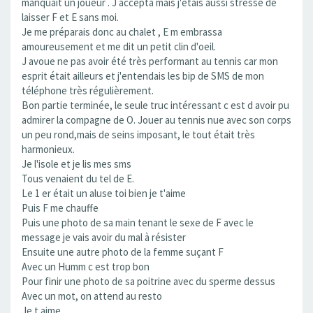
manquait un joueur . J accepta mais j'étais aussi stressé de
laisser F et E sans moi.
Je me préparais donc au chalet , E m embrassa
amoureusement et me dit un petit clin d'oeil.
J avoue ne pas avoir été très performant au tennis car mon
esprit était ailleurs et j'entendais les bip de SMS de mon
téléphone très régulièrement.
Bon partie terminée, le seule truc intéressant c est d avoir pu
admirer la compagne de O. Jouer au tennis nue avec son corps
un peu rond,mais de seins imposant, le tout était très
harmonieux.
Je l'isole et je lis mes sms
Tous venaient du tel de E.
Le 1 er était un aluse toi bien je t'aime
Puis F me chauffe
Puis une photo de sa main tenant le sexe de F avec le
message je vais avoir du mal à résister
Ensuite une autre photo de la femme suçant F
Avec un Humm c est trop bon
Pour finir une photo de sa poitrine avec du sperme dessus
Avec un mot, on attend au resto
Je t aime ....