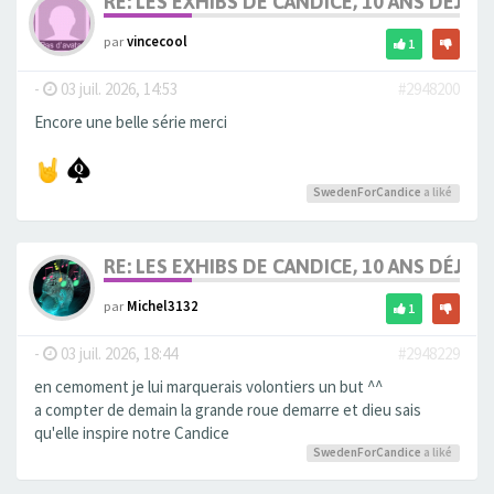
RE: LES EXHIBS DE CANDICE, 10 ANS DÉJÀ, 
par
vincecool
1
-
03 juil. 2026, 14:53
#2948200
Encore une belle série merci
SwedenForCandice
a liké
RE: LES EXHIBS DE CANDICE, 10 ANS DÉJÀ, 
par
Michel3132
1
-
03 juil. 2026, 18:44
#2948229
en cemoment je lui marquerais volontiers un but ^^
a compter de demain la grande roue demarre et dieu sais
qu'elle inspire notre Candice
SwedenForCandice
a liké