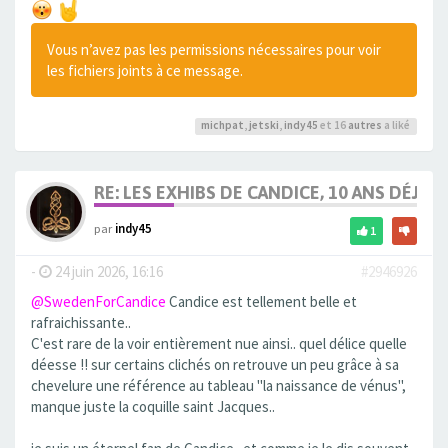
Vous n’avez pas les permissions nécessaires pour voir
les fichiers joints à ce message.
michpat
,
jetski
,
indy45
et 16
autres
a liké
RE: LES EXHIBS DE CANDICE, 10 ANS DÉJÀ, 
par
indy45
1
-
24 juin 2026, 16:16
#2946926
@SwedenForCandice
Candice est tellement belle et
rafraichissante..
C'est rare de la voir entièrement nue ainsi.. quel délice quelle
déesse !! sur certains clichés on retrouve un peu grâce à sa
chevelure une référence au tableau "la naissance de vénus",
manque juste la coquille saint Jacques..