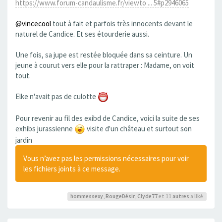
https://www.forum-candaulisme.fr/viewto ... 5#p2946065
@vincecool
tout à fait et parfois très innocents devant le
naturel de Candice. Et ses étourderie aussi.
Une fois, sa jupe est restée bloquée dans sa ceinture. Un
jeune à courut vers elle pour la rattraper : Madame, on voit
tout.
Elke n'avait pas de culotte
Pour revenir au fil des exibd de Candice, voici la suite de ses
exhibs jurassienne
visite d'un château et surtout son
jardin
Vous n’avez pas les permissions nécessaires pour voir
les fichiers joints à ce message.
hommessexy
,
RougeDésir
,
Clyde77
et 11
autres
a liké