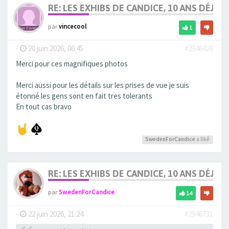
RE: LES EXHIBS DE CANDICE, 10 ANS DÉJÀ, 
par
vincecool
1
-
20 juin 2026, 06:45
#2946426
Merci pour ces magnifiques photos
Merci aussi pour les détails sur les prises de vue je suis
étonné les gens sont en fait tres tolerants
En tout cas bravo
SwedenForCandice
a liké
RE: LES EXHIBS DE CANDICE, 10 ANS DÉJÀ, 
par
SwedenForCandice
14
-
22 juin 2026, 21:24
#2946731