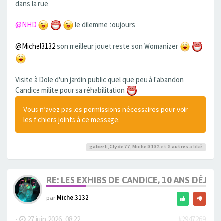
dans la rue
@NHD
le dilemme toujours
@Michel3132
son meilleur jouet reste son Womanizer
Visite à Dole d'un jardin public quel que peu à l'abandon.
Candice milite pour sa réhabilitation
Vous n’avez pas les permissions nécessaires pour voir
les fichiers joints à ce message.
gabert
,
Clyde77
,
Michel3132
et 8
autres
a liké
RE: LES EXHIBS DE CANDICE, 10 ANS DÉJÀ, 
par
Michel3132
-
27 juin 2026, 08:22
#2947269