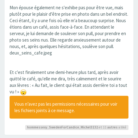
Mon épouse également ne s'exhibe pas pour être vue, mais
plutôt pour le plaisir d'être prise en photo dans un bel endroit.
Ceci étant, il y a une fois où elle m'a beaucoup surprise. Nous
étions dans un café, assis face-à-face. En attendant le
serveur, je lui demande de soulever son pull, pour prendre en
photo ses seins nus. Elle regarde anxieusement autour de
nous, et, après quelques hésitations, soulève son pull.
deux_seins_cafe.jpeg
Et c'est finalement une demi-heure plus tard, après avoir
quitté le café, qu'elle me dira, très calmement et le sourire
aux lèvres : « Au fait, le client qui était assis derrière toi a tout
vu ! »
Vous n’avez pas les permissions nécessaires pour voir
les fichiers joints à ce message.
hommessexy
,
SwedenForCandice
,
Michel3132
et 11
autres
a liké