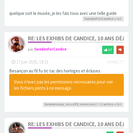
quelque soit le musée, je les fais tous avec une telle guide
SwedenForCandice
a liké
RE: LES EXHIBS DE CANDICE, 10 ANS DÉJÀ, 
par
SwedenForCandice
17
-
17 juin 2026, 18:21
#2946177
Besançon au fil fu tic tac des horloges et écluses
Vous n’avez pas les permissions nécessaires pour voir
les fichiers joints à ce message.
hommessexy
,
rocco59
,
vincecool
et 14
autres
a liké
RE: LES EXHIBS DE CANDICE, 10 ANS DÉJÀ, 