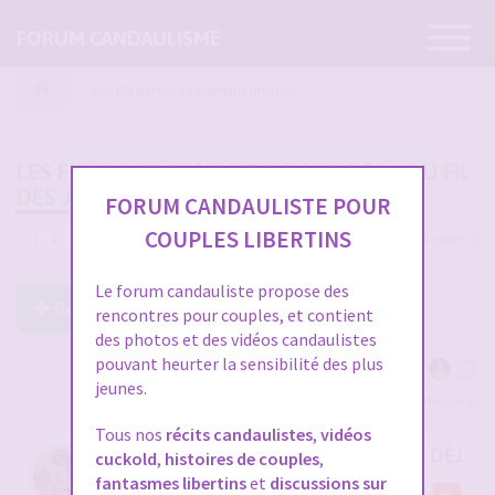
Ouvrir
FORUM CANDAULISME
la
navigatio
Vos fils persos et journaux intimes
LES EXHIBS DE CANDICE, 10 ANS DÉJÀ, AU FIL
DES JOURS
FORUM CANDAULISTE POUR
COUPLES LIBERTINS
2700 messages
1
…
86
87
88
89
90
Le forum candauliste propose des
Répondre à ce post
rencontres pour couples, et contient
des photos et des vidéos candaulistes
pouvant heurter la sensibilité des plus
jeunes.
Voir tous les participants
Tous nos
récits candaulistes
,
vidéos
RE: LES EXHIBS DE CANDICE, 10 ANS DÉJÀ, 
cuckold
,
histoires de couples
,
fantasmes libertins
et
discussions sur
par
FB57