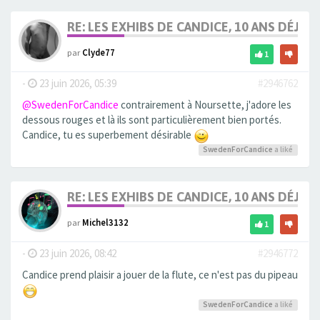
RE: LES EXHIBS DE CANDICE, 10 ANS DÉJÀ, 
par
Clyde77
1
-
23 juin 2026, 05:39
#2946762
@SwedenForCandice
contrairement à Noursette, j'adore les
dessous rouges et là ils sont particulièrement bien portés.
Candice, tu es superbement désirable
SwedenForCandice
a liké
RE: LES EXHIBS DE CANDICE, 10 ANS DÉJÀ, 
par
Michel3132
1
-
23 juin 2026, 08:42
#2946772
Candice prend plaisir a jouer de la flute, ce n'est pas du pipeau
SwedenForCandice
a liké