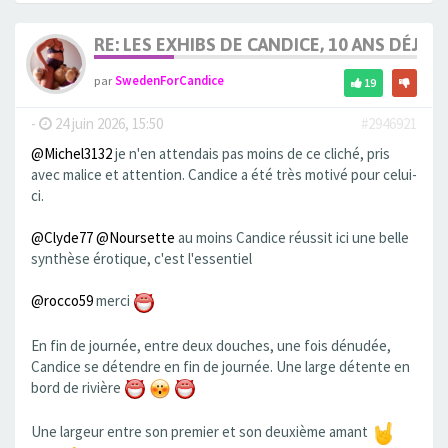
RE: LES EXHIBS DE CANDICE, 10 ANS DÉJÀ, 
par
SwedenForCandice
19
-
24 juin 2026, 15:50
#2946921
@Michel3132
je n'en attendais pas moins de ce cliché, pris
avec malice et attention. Candice a été très motivé pour celui-
ci.
@Clyde77
@Noursette
au moins Candice réussit ici une belle
synthèse érotique, c'est l'essentiel
@rocco59
merci
En fin de journée, entre deux douches, une fois dénudée,
Candice se détendre en fin de journée. Une large détente en
bord de rivière
Une largeur entre son premier et son deuxième amant