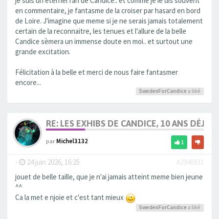
je suis un éternel fan de Candice.. et comme je le dis souvent
en commentaire, je fantasme de la croiser par hasard en bord
de Loire. J'imagine que meme si je ne serais jamais totalement
certain de la reconnaitre, les tenues et l'allure de la belle
Candice sèmera un immense doute en moi.. et surtout une
grande excitation.
Félicitation à la belle et merci de nous faire fantasmer
encore...
SwedenForCandice
a liké
RE: LES EXHIBS DE CANDICE, 10 ANS DÉJÀ, 
par
Michel3132
1
-
24 juin 2026, 16:25
#2946931
jouet de belle taille, que je n'ai jamais atteint meme bien jeune
^^
Ca la met e njoie et c'est tant mieux
SwedenForCandice
a liké