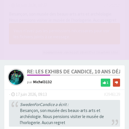
-
16 juin 2026, 18:27
#2946060
Besançon, son musée des beaux-arts arts et archéologie.
Nous pensions visiter le musée de l'horlogerie. Aucun regret
Vous n’avez pas les permissions nécessaires pour voir
les fichiers joints à ce message.
hommessexy
,
vincecool
,
oliver77
et 14
autres
a liké
RE: LES EXHIBS DE CANDICE, 10 ANS DÉJÀ, 
par
Michel3132
1
-
17 juin 2026, 09:13
#2946129
SwedenForCandice a écrit :
Besançon, son musée des beaux-arts arts et
archéologie. Nous pensions visiter le musée de
l'horlogerie. Aucun regret