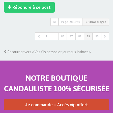
Répondre à ce post
Page
89
sur
90
2700 messages
1
…
86
87
88
89
90
Retourner vers « Vos fils persos et journaux intimes »
NOTRE BOUTIQUE
CANDAULISTE 100% SÉCURISÉE
Je commande = Accès vip offert