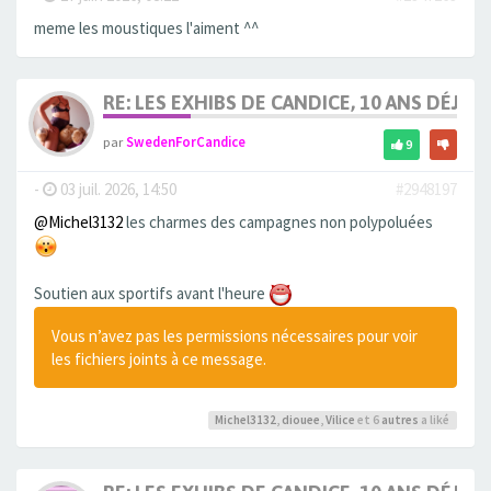
meme les moustiques l'aiment ^^
RE: LES EXHIBS DE CANDICE, 10 ANS DÉJÀ, 
par
SwedenForCandice
9
-
03 juil. 2026, 14:50
#2948197
@Michel3132
les charmes des campagnes non polypoluées
Soutien aux sportifs avant l'heure
Vous n’avez pas les permissions nécessaires pour voir
les fichiers joints à ce message.
Michel3132
,
diouee
,
Vilice
et 6
autres
a liké