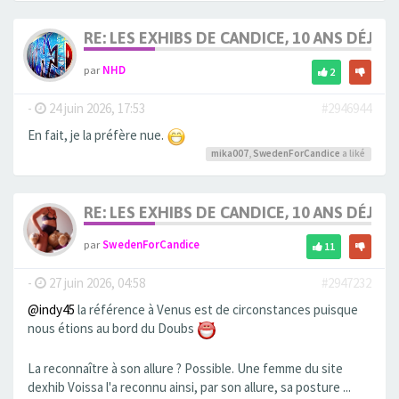
RE: LES EXHIBS DE CANDICE, 10 ANS DÉJÀ, 
par
NHD
2
-
24 juin 2026, 17:53
#2946944
En fait, je la préfère nue.
mika007
,
SwedenForCandice
a liké
RE: LES EXHIBS DE CANDICE, 10 ANS DÉJÀ, 
par
SwedenForCandice
11
-
27 juin 2026, 04:58
#2947232
@indy45
la référence à Venus est de circonstances puisque
nous étions au bord du Doubs
La reconnaître à son allure ? Possible. Une femme du site
dexhib Voissa l'a reconnu ainsi, par son allure, sa posture ...