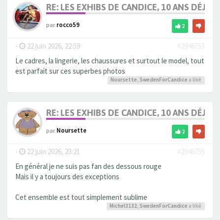
RE: LES EXHIBS DE CANDICE, 10 ANS DÉJÀ, 
par
rocco59
2
-
22 juin 2026, 22:59
#2946753
Le cadres, la lingerie, les chaussures et surtout le model, tout
est parfait sur ces superbes photos
Noursette
,
SwedenForCandice
a liké
RE: LES EXHIBS DE CANDICE, 10 ANS DÉJÀ, 
par
Noursette
2
-
22 juin 2026, 23:21
#2946755
En général je ne suis pas fan des dessous rouge
Mais il y a toujours des exceptions
Cet ensemble est tout simplement sublime
Michel3132
,
SwedenForCandice
a liké