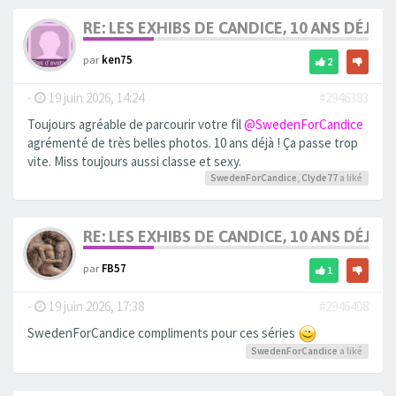
RE: LES EXHIBS DE CANDICE, 10 ANS DÉJÀ, 
par
ken75
2
-
19 juin 2026, 14:24
#2946383
Toujours agréable de parcourir votre fil
@SwedenForCandice
agrémenté de très belles photos. 10 ans déjà ! Ça passe trop
vite. Miss toujours aussi classe et sexy.
SwedenForCandice
,
Clyde77
a liké
RE: LES EXHIBS DE CANDICE, 10 ANS DÉJÀ, 
par
FB57
1
-
19 juin 2026, 17:38
#2946408
SwedenForCandice compliments pour ces séries
SwedenForCandice
a liké