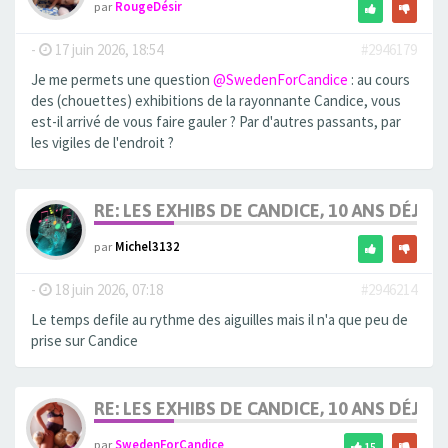
par
RougeDésir
-
17 juin 2026, 18:54
#2946179
Je me permets une question
@SwedenForCandice
: au cours
des (chouettes) exhibitions de la rayonnante Candice, vous
est-il arrivé de vous faire gauler ? Par d'autres passants, par
les vigiles de l'endroit ?
RE: LES EXHIBS DE CANDICE, 10 ANS DÉJÀ, 
par
Michel3132
-
18 juin 2026, 07:18
#2946214
Le temps defile au rythme des aiguilles mais il n'a que peu de
prise sur Candice
RE: LES EXHIBS DE CANDICE, 10 ANS DÉJÀ, 
par
SwedenForCandice
15