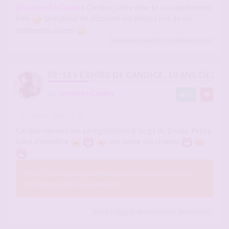
@SwedenForCandice
Candice, cette robe te va superbement
bien
Quel plaisir de découvrir vos photos lors de vos
différentes visites
SwedenForCandice
,
ssandraexib
a liké
RE: LES EXHIBS DE CANDICE, 10 ANS DÉJÀ, 
par
SwedenForCandice
11
-
10 juin 2026, 21:22
#2945320
Candice reprend ses pérégrinations le longs du Doubs. Petite
halte champêtre
une lapine aux champs
Vous n’avez pas les permissions nécessaires pour voir
les fichiers joints à ce message.
FB57
,
froggy69
,
Michel3132
et 8
autres
a liké