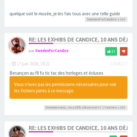
quelque soit le musée, je les fais tous avec une telle guide
SwedenForCandice
a liké
RE: LES EXHIBS DE CANDICE, 10 ANS DÉJÀ, 
par
SwedenForCandice
17
-
17 juin 2026, 18:21
#2946177
Besançon au fil fu tic tac des horloges et écluses
Vous n’avez pas les permissions nécessaires pour voir
les fichiers joints à ce message.
hommessexy
,
rocco59
,
vincecool
et 14
autres
a liké
RE: LES EXHIBS DE CANDICE, 10 ANS DÉJÀ, 