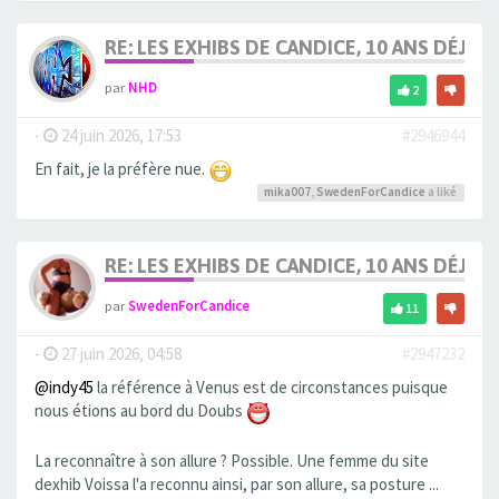
RE: LES EXHIBS DE CANDICE, 10 ANS DÉJÀ, 
par
NHD
2
-
24 juin 2026, 17:53
#2946944
En fait, je la préfère nue.
mika007
,
SwedenForCandice
a liké
RE: LES EXHIBS DE CANDICE, 10 ANS DÉJÀ, 
par
SwedenForCandice
11
-
27 juin 2026, 04:58
#2947232
@indy45
la référence à Venus est de circonstances puisque
nous étions au bord du Doubs
La reconnaître à son allure ? Possible. Une femme du site
dexhib Voissa l'a reconnu ainsi, par son allure, sa posture ...