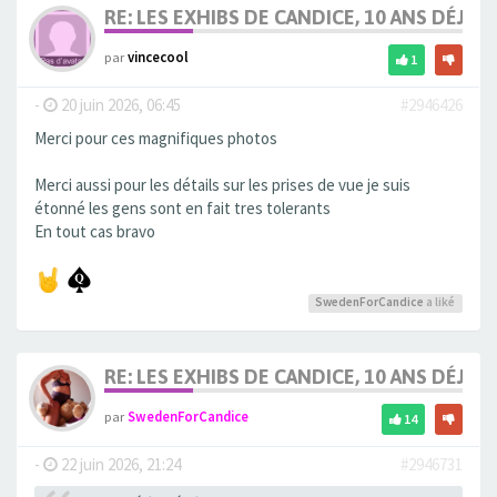
RE: LES EXHIBS DE CANDICE, 10 ANS DÉJÀ, 
par
vincecool
1
-
20 juin 2026, 06:45
#2946426
Merci pour ces magnifiques photos
Merci aussi pour les détails sur les prises de vue je suis
étonné les gens sont en fait tres tolerants
En tout cas bravo
SwedenForCandice
a liké
RE: LES EXHIBS DE CANDICE, 10 ANS DÉJÀ, 
par
SwedenForCandice
14
-
22 juin 2026, 21:24
#2946731