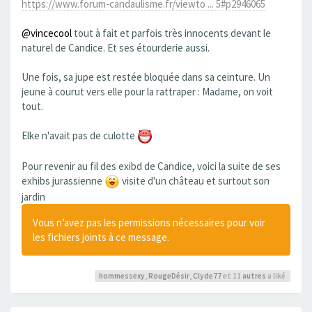
https://www.forum-candaulisme.fr/viewto ... 5#p2946065
@vincecool
tout à fait et parfois très innocents devant le
naturel de Candice. Et ses étourderie aussi.
Une fois, sa jupe est restée bloquée dans sa ceinture. Un
jeune à courut vers elle pour la rattraper : Madame, on voit
tout.
Elke n'avait pas de culotte
Pour revenir au fil des exibd de Candice, voici la suite de ses
exhibs jurassienne
visite d'un château et surtout son
jardin
Vous n’avez pas les permissions nécessaires pour voir
les fichiers joints à ce message.
hommessexy
,
RougeDésir
,
Clyde77
et 11
autres
a liké