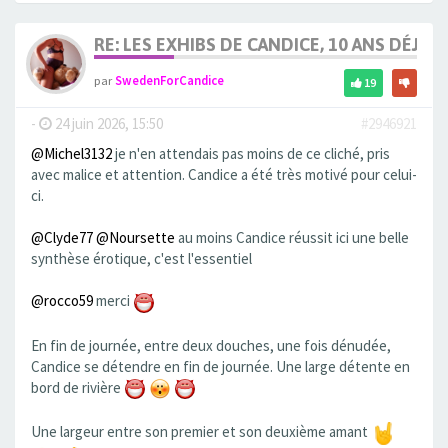
RE: LES EXHIBS DE CANDICE, 10 ANS DÉJÀ, 
par
SwedenForCandice
19
-
24 juin 2026, 15:50
#2946921
@Michel3132
je n'en attendais pas moins de ce cliché, pris
avec malice et attention. Candice a été très motivé pour celui-
ci.
@Clyde77
@Noursette
au moins Candice réussit ici une belle
synthèse érotique, c'est l'essentiel
@rocco59
merci
En fin de journée, entre deux douches, une fois dénudée,
Candice se détendre en fin de journée. Une large détente en
bord de rivière
Une largeur entre son premier et son deuxième amant