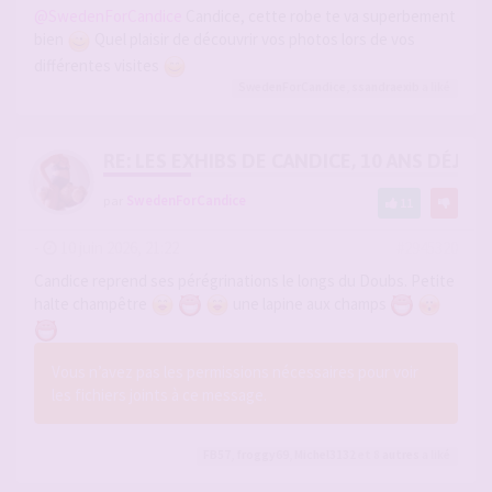
@SwedenForCandice
Candice, cette robe te va superbement
bien
Quel plaisir de découvrir vos photos lors de vos
différentes visites
SwedenForCandice
,
ssandraexib
a liké
RE: LES EXHIBS DE CANDICE, 10 ANS DÉJÀ, 
par
SwedenForCandice
11
-
10 juin 2026, 21:22
#2945320
Candice reprend ses pérégrinations le longs du Doubs. Petite
halte champêtre
une lapine aux champs
Vous n’avez pas les permissions nécessaires pour voir
les fichiers joints à ce message.
FB57
,
froggy69
,
Michel3132
et 8
autres
a liké