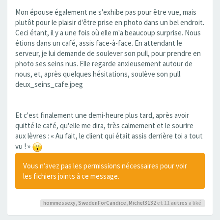
Mon épouse également ne s'exhibe pas pour être vue, mais
plutôt pour le plaisir d'être prise en photo dans un bel endroit.
Ceci étant, il y a une fois où elle m'a beaucoup surprise. Nous
étions dans un café, assis face-à-face. En attendant le
serveur, je lui demande de soulever son pull, pour prendre en
photo ses seins nus. Elle regarde anxieusement autour de
nous, et, après quelques hésitations, soulève son pull.
deux_seins_cafe.jpeg
Et c'est finalement une demi-heure plus tard, après avoir
quitté le café, qu'elle me dira, très calmement et le sourire
aux lèvres : « Au fait, le client qui était assis derrière toi a tout
vu ! »
Vous n’avez pas les permissions nécessaires pour voir
les fichiers joints à ce message.
hommessexy
,
SwedenForCandice
,
Michel3132
et 11
autres
a liké