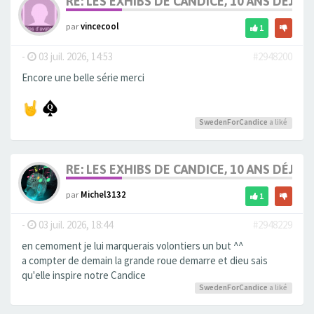
RE: LES EXHIBS DE CANDICE, 10 ANS DÉJÀ, 
par
vincecool
1
-
03 juil. 2026, 14:53
#2948200
Encore une belle série merci
SwedenForCandice
a liké
RE: LES EXHIBS DE CANDICE, 10 ANS DÉJÀ, 
par
Michel3132
1
-
03 juil. 2026, 18:44
#2948229
en cemoment je lui marquerais volontiers un but ^^
a compter de demain la grande roue demarre et dieu sais
qu'elle inspire notre Candice
SwedenForCandice
a liké