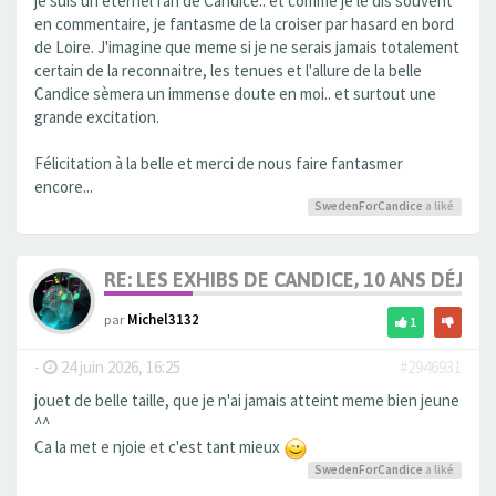
je suis un éternel fan de Candice.. et comme je le dis souvent
en commentaire, je fantasme de la croiser par hasard en bord
de Loire. J'imagine que meme si je ne serais jamais totalement
certain de la reconnaitre, les tenues et l'allure de la belle
Candice sèmera un immense doute en moi.. et surtout une
grande excitation.
Félicitation à la belle et merci de nous faire fantasmer
encore...
SwedenForCandice
a liké
RE: LES EXHIBS DE CANDICE, 10 ANS DÉJÀ, 
par
Michel3132
1
-
24 juin 2026, 16:25
#2946931
jouet de belle taille, que je n'ai jamais atteint meme bien jeune
^^
Ca la met e njoie et c'est tant mieux
SwedenForCandice
a liké