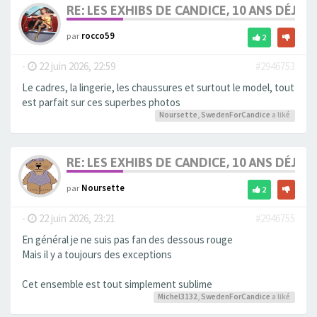
RE: LES EXHIBS DE CANDICE, 10 ANS DÉJÀ, 
par
rocco59
2
-
22 juin 2026, 22:59
#2946753
Le cadres, la lingerie, les chaussures et surtout le model, tout
est parfait sur ces superbes photos
Noursette
,
SwedenForCandice
a liké
RE: LES EXHIBS DE CANDICE, 10 ANS DÉJÀ, 
par
Noursette
2
-
22 juin 2026, 23:21
#2946755
En général je ne suis pas fan des dessous rouge
Mais il y a toujours des exceptions
Cet ensemble est tout simplement sublime
Michel3132
,
SwedenForCandice
a liké