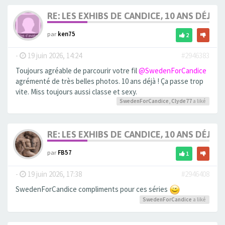
RE: LES EXHIBS DE CANDICE, 10 ANS DÉJÀ, 
par
ken75
2
-
19 juin 2026, 14:24
#2946383
Toujours agréable de parcourir votre fil
@SwedenForCandice
agrémenté de très belles photos. 10 ans déjà ! Ça passe trop
vite. Miss toujours aussi classe et sexy.
SwedenForCandice
,
Clyde77
a liké
RE: LES EXHIBS DE CANDICE, 10 ANS DÉJÀ, 
par
FB57
1
-
19 juin 2026, 17:38
#2946408
SwedenForCandice compliments pour ces séries
SwedenForCandice
a liké