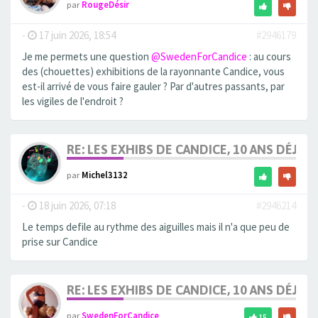
par
RougeDésir
-
17 juin 2026, 18:54
#2946179
Je me permets une question
@SwedenForCandice
: au cours
des (chouettes) exhibitions de la rayonnante Candice, vous
est-il arrivé de vous faire gauler ? Par d'autres passants, par
les vigiles de l'endroit ?
RE: LES EXHIBS DE CANDICE, 10 ANS DÉJÀ, 
par
Michel3132
-
18 juin 2026, 07:18
#2946214
Le temps defile au rythme des aiguilles mais il n'a que peu de
prise sur Candice
RE: LES EXHIBS DE CANDICE, 10 ANS DÉJÀ, 
par
SwedenForCandice
15