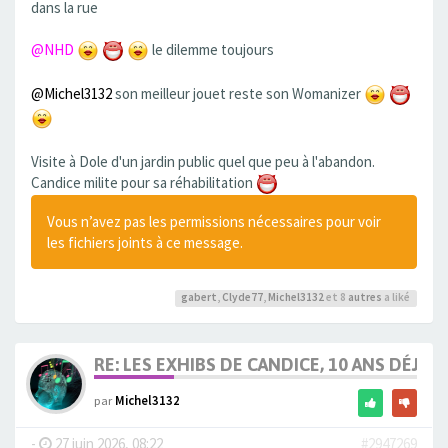
dans la rue
@NHD
le dilemme toujours
@Michel3132
son meilleur jouet reste son Womanizer
Visite à Dole d'un jardin public quel que peu à l'abandon.
Candice milite pour sa réhabilitation
Vous n’avez pas les permissions nécessaires pour voir
les fichiers joints à ce message.
gabert
,
Clyde77
,
Michel3132
et 8
autres
a liké
RE: LES EXHIBS DE CANDICE, 10 ANS DÉJÀ, 
par
Michel3132
-
27 juin 2026, 08:22
#2947269