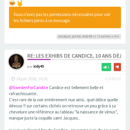
Vous n’avez pas les permissions nécessaires pour voir
les fichiers joints à ce message.
michpat
,
jetski
,
indy45
et 16
autres
a liké
RE: LES EXHIBS DE CANDICE, 10 ANS DÉJÀ, 
par
indy45
1
-
24 juin 2026, 16:16
#2946926
@SwedenForCandice
Candice est tellement belle et
rafraichissante..
C'est rare de la voir entièrement nue ainsi.. quel délice quelle
déesse !! sur certains clichés on retrouve un peu grâce à sa
chevelure une référence au tableau "la naissance de vénus",
manque juste la coquille saint Jacques..