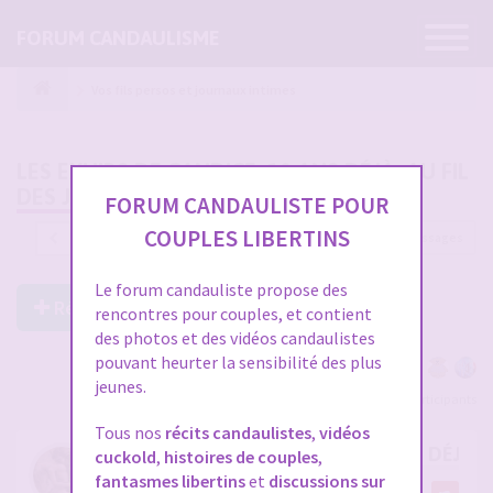
Ouvrir
FORUM CANDAULISME
la
navigatio
Vos fils persos et journaux intimes
LES EXHIBS DE CANDICE, 10 ANS DÉJÀ, AU FIL
DES JOURS
FORUM CANDAULISTE POUR
COUPLES LIBERTINS
2701 messages
1
…
87
88
89
90
91
Le forum candauliste propose des
Répondre à ce post
rencontres pour couples, et contient
des photos et des vidéos candaulistes
pouvant heurter la sensibilité des plus
jeunes.
Voir tous les participants
Tous nos
récits candaulistes
,
vidéos
RE: LES EXHIBS DE CANDICE, 10 ANS DÉJÀ, 
cuckold
,
histoires de couples
,
fantasmes libertins
et
discussions sur
par
FB57