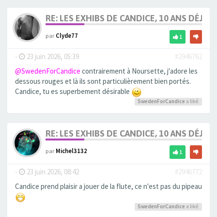
RE: LES EXHIBS DE CANDICE, 10 ANS DÉJÀ, 
par
Clyde77
1
-
23 juin 2026, 05:39
#2946762
@SwedenForCandice
contrairement à Noursette, j'adore les
dessous rouges et là ils sont particulièrement bien portés.
Candice, tu es superbement désirable
SwedenForCandice
a liké
RE: LES EXHIBS DE CANDICE, 10 ANS DÉJÀ, 
par
Michel3132
1
-
23 juin 2026, 08:42
#2946772
Candice prend plaisir a jouer de la flute, ce n'est pas du pipeau
SwedenForCandice
a liké