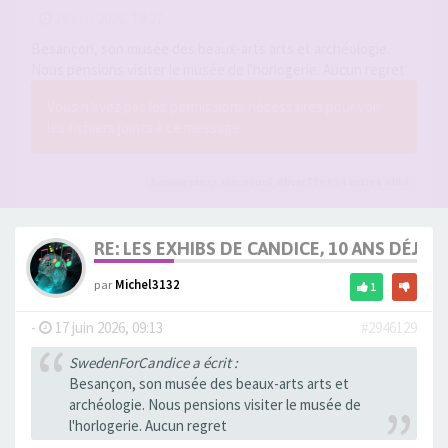
-
16 juin 2026, 18:27
#2946060
Besançon, son musée des beaux-arts arts et archéologie.
Nous pensions visiter le musée de l'horlogerie. Aucun regret
Vous n’avez pas les permissions nécessaires pour voir
les fichiers joints à ce message.
hommessexy
,
vincecool
,
oliver77
et 14
autres
a liké
RE: LES EXHIBS DE CANDICE, 10 ANS DÉJÀ, 
par
Michel3132
1
-
17 juin 2026, 09:13
#2946129
SwedenForCandice a écrit :
Besançon, son musée des beaux-arts arts et
archéologie. Nous pensions visiter le musée de
l'horlogerie. Aucun regret