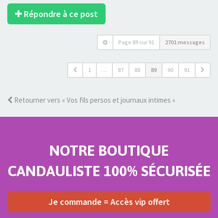
Répondre à ce post
Page
89
sur
91
2701 messages
1
…
87
88
89
90
91
Retourner vers « Vos fils persos et journaux intimes »
NOTRE BOUTIQUE
CANDAULISTE 100% SÉCURISÉE
Je commande = Accès vip offert