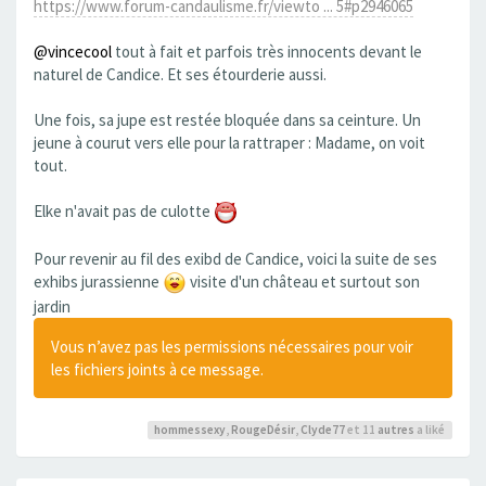
https://www.forum-candaulisme.fr/viewto ... 5#p2946065
@vincecool
tout à fait et parfois très innocents devant le
naturel de Candice. Et ses étourderie aussi.
Une fois, sa jupe est restée bloquée dans sa ceinture. Un
jeune à courut vers elle pour la rattraper : Madame, on voit
tout.
Elke n'avait pas de culotte
Pour revenir au fil des exibd de Candice, voici la suite de ses
exhibs jurassienne
visite d'un château et surtout son
jardin
Vous n’avez pas les permissions nécessaires pour voir
les fichiers joints à ce message.
hommessexy
,
RougeDésir
,
Clyde77
et 11
autres
a liké