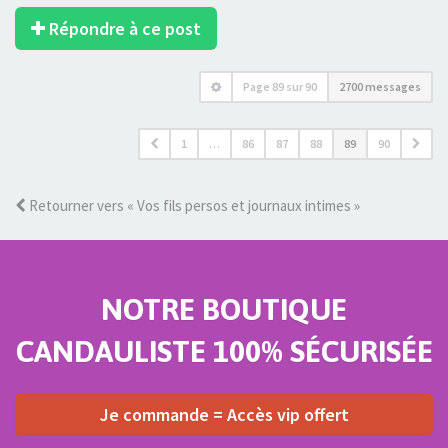
Répondre à ce post
Page
89
sur
90
2700 messages
1
…
86
87
88
89
90
Retourner vers « Vos fils persos et journaux intimes »
NOTRE BOUTIQUE
CANDAULISTE 100% SÉCURISÉE
Je commande = Accès vip offert