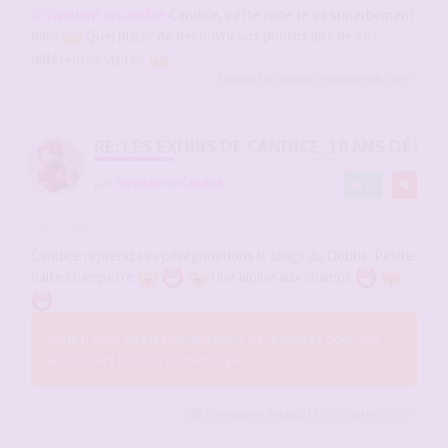
@SwedenForCandice
Candice, cette robe te va superbement
bien
Quel plaisir de découvrir vos photos lors de vos
différentes visites
SwedenForCandice
,
ssandraexib
a liké
RE: LES EXHIBS DE CANDICE, 10 ANS DÉJÀ, 
par
SwedenForCandice
11
-
10 juin 2026, 21:22
#2945320
Candice reprend ses pérégrinations le longs du Doubs. Petite
halte champêtre
une lapine aux champs
Vous n’avez pas les permissions nécessaires pour voir
les fichiers joints à ce message.
FB57
,
froggy69
,
Michel3132
et 8
autres
a liké