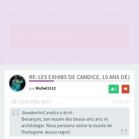
-
16 juin 2026, 18:27
#2946060
Besançon, son musée des beaux-arts arts et archéologie.
Nous pensions visiter le musée de l'horlogerie. Aucun regret
Vous n’avez pas les permissions nécessaires pour voir
les fichiers joints à ce message.
hommessexy
,
vincecool
,
oliver77
et 14
autres
a liké
RE: LES EXHIBS DE CANDICE, 10 ANS DÉJÀ, 
par
Michel3132
1
-
17 juin 2026, 09:13
#2946129
SwedenForCandice a écrit :
Besançon, son musée des beaux-arts arts et
archéologie. Nous pensions visiter le musée de
l'horlogerie. Aucun regret