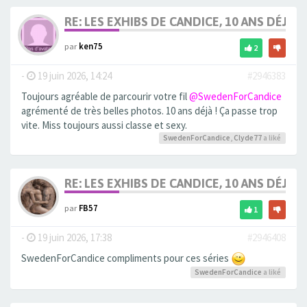
RE: LES EXHIBS DE CANDICE, 10 ANS DÉJÀ, 
par
ken75
2
-
19 juin 2026, 14:24
#2946383
Toujours agréable de parcourir votre fil
@SwedenForCandice
agrémenté de très belles photos. 10 ans déjà ! Ça passe trop
vite. Miss toujours aussi classe et sexy.
SwedenForCandice
,
Clyde77
a liké
RE: LES EXHIBS DE CANDICE, 10 ANS DÉJÀ, 
par
FB57
1
-
19 juin 2026, 17:38
#2946408
SwedenForCandice compliments pour ces séries
SwedenForCandice
a liké