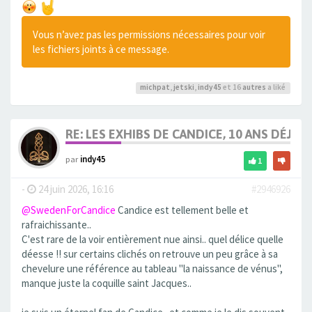
Vous n’avez pas les permissions nécessaires pour voir
les fichiers joints à ce message.
michpat
,
jetski
,
indy45
et 16
autres
a liké
RE: LES EXHIBS DE CANDICE, 10 ANS DÉJÀ, 
par
indy45
1
-
24 juin 2026, 16:16
#2946926
@SwedenForCandice
Candice est tellement belle et
rafraichissante..
C'est rare de la voir entièrement nue ainsi.. quel délice quelle
déesse !! sur certains clichés on retrouve un peu grâce à sa
chevelure une référence au tableau "la naissance de vénus",
manque juste la coquille saint Jacques..