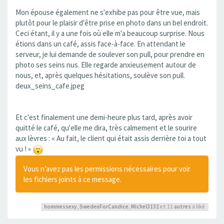
Mon épouse également ne s'exhibe pas pour être vue, mais
plutôt pour le plaisir d'être prise en photo dans un bel endroit.
Ceci étant, il y a une fois où elle m'a beaucoup surprise. Nous
étions dans un café, assis face-à-face. En attendant le
serveur, je lui demande de soulever son pull, pour prendre en
photo ses seins nus. Elle regarde anxieusement autour de
nous, et, après quelques hésitations, soulève son pull.
deux_seins_cafe.jpeg
Et c'est finalement une demi-heure plus tard, après avoir
quitté le café, qu'elle me dira, très calmement et le sourire
aux lèvres : « Au fait, le client qui était assis derrière toi a tout
vu ! »
Vous n’avez pas les permissions nécessaires pour voir
les fichiers joints à ce message.
hommessexy
,
SwedenForCandice
,
Michel3132
et 11
autres
a liké