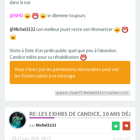
dans la rue
@NHD
le dilemme toujours
@Michel3132
son meilleur jouet reste son Womanizer
Visite à Dole d'un jardin public quel que peu à l'abandon.
Candice milite pour sa réhabilitation
Vous n’avez pas les permissions nécessaires pour voir
les fichiers joints à ce message.
gabert
,
Clyde77
,
Michel3132
et 8
autres
a liké
RE: LES EXHIBS DE CANDICE, 10 ANS DÉJÀ, 
par
Michel3132
-
27 juin 2026, 08:22
#2947269