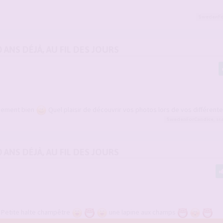
SwedenFo
0 ANS DÉJÀ, AU FIL DES JOURS
rbement bien
Quel plaisir de découvrir vos photos lors de vos différente
SwedenForCandice
,
ss
0 ANS DÉJÀ, AU FIL DES JOURS
. Petite halte champêtre
une lapine aux champs