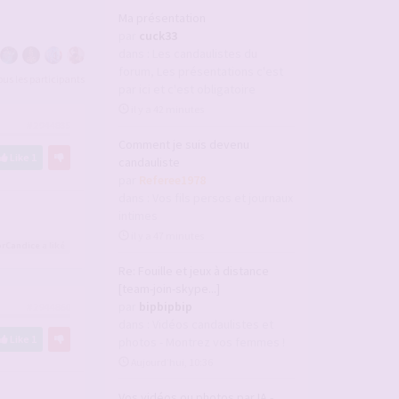
Ma présentation
par
cuck33
dans :
Les candaulistes du
forum, Les présentations c'est
tous les participants
par ici et c'est obligatoire
il y a 42 minutes
#2944835
Comment je suis devenu
Like
1
candauliste
par
Referee1978
dans :
Vos fils persos et journaux
intimes
il y a 47 minutes
rCandice
a liké
Re: Fouille et jeux à distance
[team-join-skype...]
par
bipbipbip
#2944860
dans :
Vidéos candaulistes et
Like
1
photos - Montrez vos femmes !
Aujourd’hui, 10:36
Vos vidéos ou photos par IA -