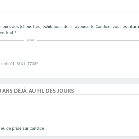
 cours des (chouettes) exhibitions de la rayonnante Candice, vous est-il ar
'endroit ?
pic.php?f=61&t=77062
0 ANS DÉJÀ, AU FIL DES JOURS
 peu de prise sur Candice