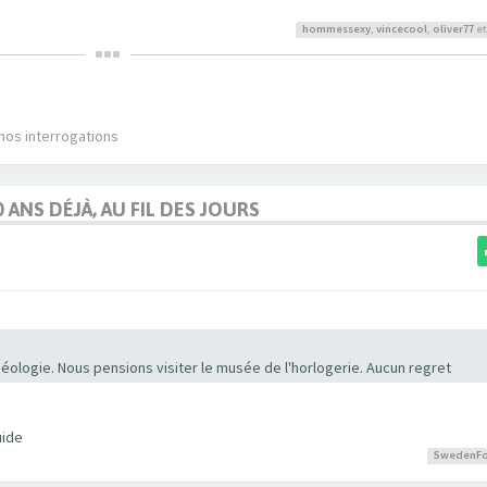
hommessexy
,
vincecool
,
oliver77
et
 nos interrogations
0 ANS DÉJÀ, AU FIL DES JOURS
ologie. Nous pensions visiter le musée de l'horlogerie. Aucun regret
uide
SwedenFo