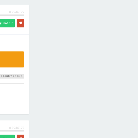
#2946177
Like
17
 14
autres
a liké
#2946179