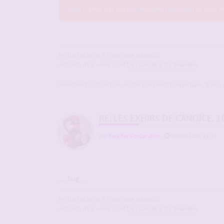
Vous n’avez pas les permissions nécessaires pour voi
Notre histoire et nos jeux passés,
actuels et à venir sont
LA : Candice by Sweden
Sweden For Candice, notre présentation initiale, trace
RE: LES EXHIBS DE CANDICE, 1
par
SwedenForCandice
-
10 juin 2026, 21:23
..... bug ....
Notre histoire et nos jeux passés,
actuels et à venir sont
LA : Candice by Sweden