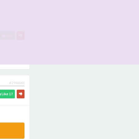
#2945370
Like
#2946060
Like
17