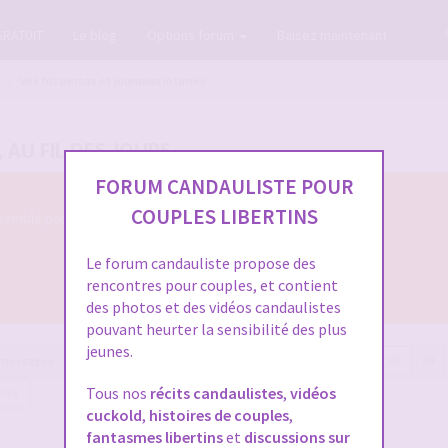
GRATUIT
Le blog
Options forum
Baisez maintenant
Vos fils persos et journaux intimes
, AU FIL DES JOURS
FORUM CANDAULISTE POUR
COUPLES LIBERTINS
semble pour nous parler de votre évolution
Le forum candauliste propose des
rencontres pour couples, et contient
des photos et des vidéos candaulistes
pouvant heurter la sensibilité des plus
jeunes.
 messages
Page
89
sur
90
Précédente
1
…
86
87
88
89
Tous nos
récits candaulistes
,
vidéos
ante
cuckold
,
histoires de couples
,
fantasmes libertins
et
discussions sur