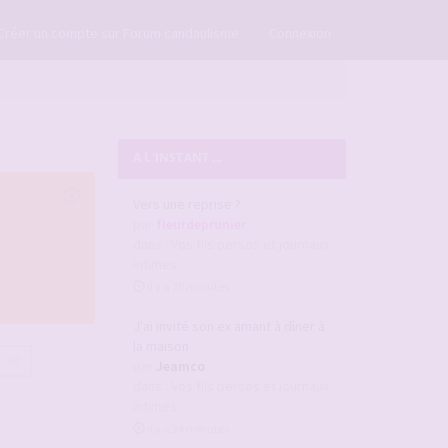
×
Créer un compte sur Forum candaulisme
Connexion
A L'INSTANT ...
Vers une reprise ?
par
fleurdeprunier
dans :
Vos fils persos et journaux
intimes
il y a 20 minutes
J'ai invité son ex amant à dîner à
la maison
90
par
Jeamco
dans :
Vos fils persos et journaux
intimes
il y a 24 minutes