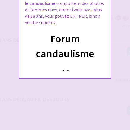
le candaulisme
comportent des photos
de femmes nues, donc si vous avez plus
de 18 ans, vous pouvez ENTRER, sinon
veuillez quittez.
Voir 
Forum
0 ANS DÉJÀ, AU FIL DES JOURS
candaulisme
Quittez
SwedenFo
0 ANS DÉJÀ, AU FIL DES JOURS