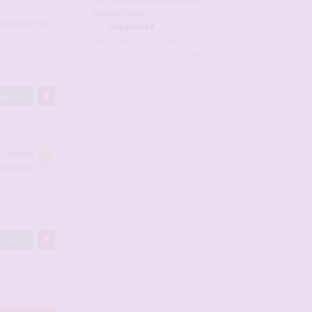
sujet officiel
rCandice
a liké
par
requiem67
dans :
Vidéos candaulistes et
photos - Montrez vos femmes !
Aujourd’hui, 10:20
#2944885
Like
2
s visites
andraexib
a liké
#2945320
Like
11