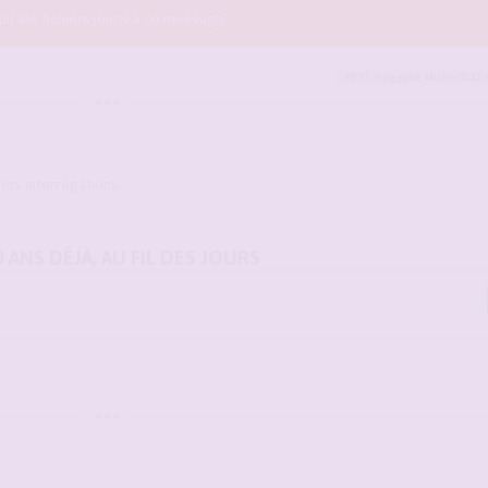
r les fichiers joints à ce message.
FB57
,
froggy69
,
Michel3132
e
 nos interrogations
0 ANS DÉJÀ, AU FIL DES JOURS