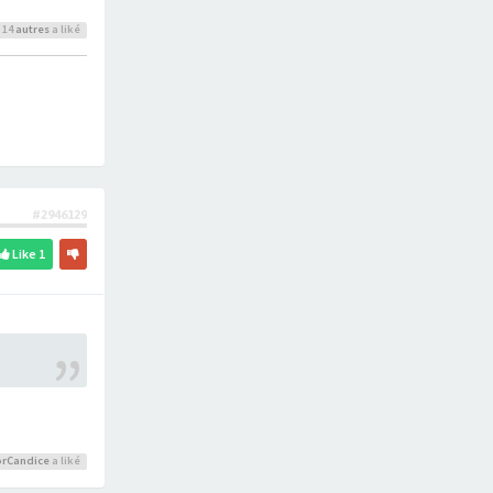
 14
autres
a liké
#2946129
Like
1
rCandice
a liké