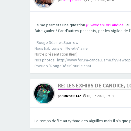
Je me permets une question
@SwedenForCandice
: au
faire gauler ? Par d'autres passants, par les vigiles de l
- Rouge Désir et Sparrow -
Nous habitons en Ille-et-Vilaine.
Notre présentation (lien)
Nos photos : http://www.forum-candaulisme.fr/viewto
Pseudo "RougeDésir" sur le chat
RE: LES EXHIBS DE CANDICE, 1
par
Michel3132
-
18 juin 2026, 07:18
Le temps defile au rythme des aiguilles mais il n'a que