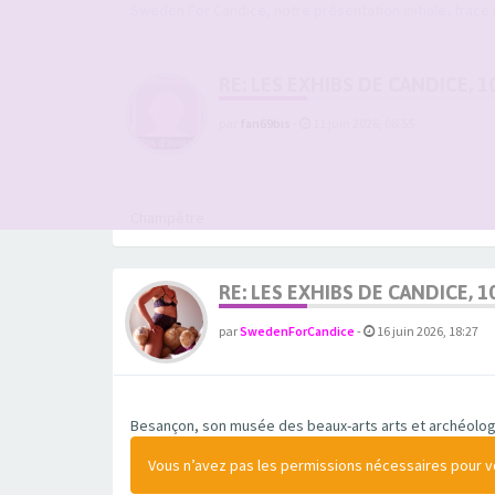
Sweden For Candice, notre présentation initiale, trace
RE: LES EXHIBS DE CANDICE, 1
par
fan69bis
-
11 juin 2026, 08:55
Champêtre
RE: LES EXHIBS DE CANDICE, 1
par
SwedenForCandice
-
16 juin 2026, 18:27
Besançon, son musée des beaux-arts arts et archéologi
Vous n’avez pas les permissions nécessaires pour voi