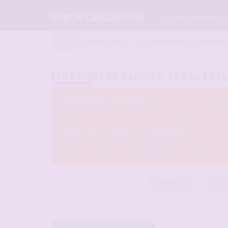
FORUM CANDAULISME
Le Tchat Candauliste 
Index du forum
Les discussions sur le Candaulisme
LES EXHIBS DE CANDICE, 10 ANS DÉJÀ
REGLES DE CETTE SECTION :
Vous pouvez ici créer votre fil perso comme bon vous 
- Seuls ce types de sujets sont autorisés ici
- On ne pollue pas inutilement les sujets d'autrui
Rechercher
2700
Suiv