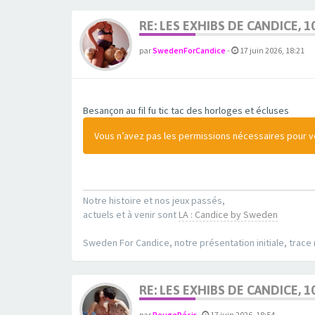
RE: LES EXHIBS DE CANDICE, 1
par
SwedenForCandice
-
17 juin 2026, 18:21
Besançon au fil fu tic tac des horloges et écluses
Vous n’avez pas les permissions nécessaires pour voi
Notre histoire et nos jeux passés,
actuels et à venir sont
LA : Candice by Sweden
Sweden For Candice, notre présentation initiale, trace
RE: LES EXHIBS DE CANDICE, 1
par
RougeDésir
-
17 juin 2026, 18:54