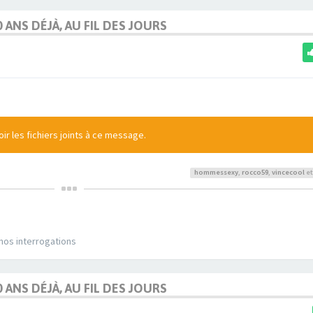
0 ANS DÉJÀ, AU FIL DES JOURS
r les fichiers joints à ce message.
hommessexy
,
rocco59
,
vincecool
et
 nos interrogations
0 ANS DÉJÀ, AU FIL DES JOURS