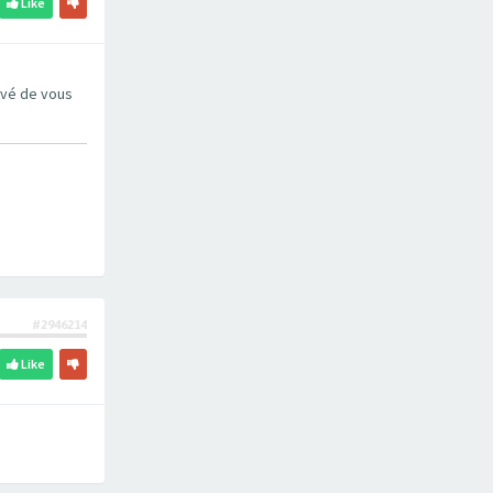
Like
rivé de vous
#2946214
Like