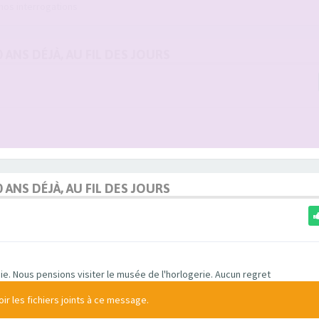
 nos interrogations
0 ANS DÉJÀ, AU FIL DES JOURS
0 ANS DÉJÀ, AU FIL DES JOURS
e. Nous pensions visiter le musée de l'horlogerie. Aucun regret
r les fichiers joints à ce message.