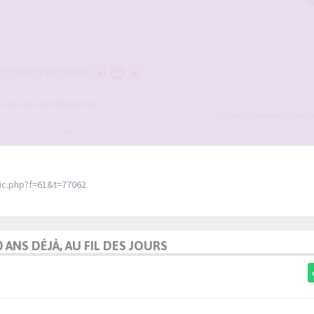
on et porte-jarretelles
n arc-en-ciel d'érotisme.
leloup44
,
SwedenForCandic
pic.php?f=61&t=77062
0 ANS DÉJÀ, AU FIL DES JOURS