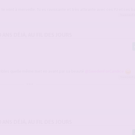
e te vont à merveille. Tu es ravissante et très attirante avec ces PJ et ces 
SwedenFo
0 ANS DÉJÀ, AU FIL DES JOURS
embles quelle même met en avant par sa beauté
@SwedenForCandice
SwedenFo
0 ANS DÉJÀ, AU FIL DES JOURS