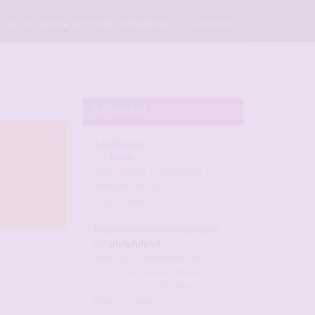
×
Créer un compte sur Forum candaulisme
Connexion
A L'INSTANT ...
A petits pas
par
Miam
dans :
Récits candaulistes et
histoires de cocus
il y a 1 minute
Ma présentation de mari cocu
par
philphilphil
86
…
dans :
Les candaulistes du
forum, Les présentations c'est
par ici et c'est obligatoire
il y a 11 minutes