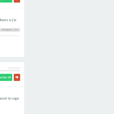
leurs si j'ai
michpat
a liké
#2932692
Like
24
avoir la cage