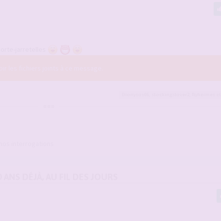
porte-jarretelles
r les fichiers joints à ce message.
Dionysos06
,
stockingslover2
,
flyhermes
et
 nos interrogations
0 ANS DÉJÀ, AU FIL DES JOURS