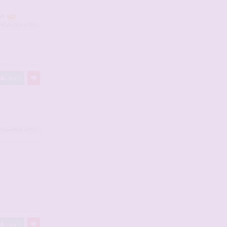
bas
rCandice
a liké
#2932488
Like
1
rCandice
a liké
#2932551
Like
3