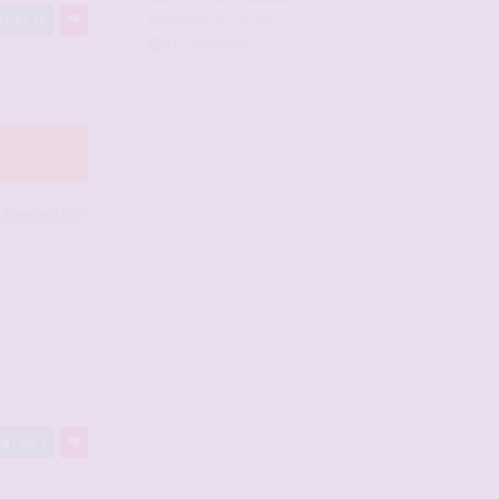
histoires de cocus
Like
28
il y a 55 minutes
 25
autres
a liké
#2932477
Like
1