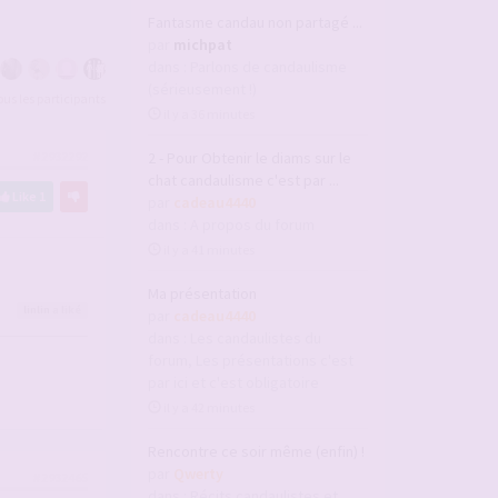
Fantasme candau non partagé ...
par
michpat
dans :
Parlons de candaulisme
(sérieusement !)
tous les participants
il y a 36 minutes
2 - Pour Obtenir le diams sur le
#2932292
chat candaulisme c'est par ...
Like
1
par
cadeau4440
dans :
A propos du forum
il y a 41 minutes
Ma présentation
linlin
a liké
par
cadeau4440
dans :
Les candaulistes du
forum, Les présentations c'est
par ici et c'est obligatoire
il y a 42 minutes
Rencontre ce soir même (enfin) !
par
Qwerty
#2932465
dans :
Récits candaulistes et