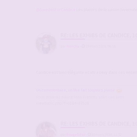
@SwedenForCandice
Les plaisirs de la saison hivernal
RE: LES EXHIBS DE CANDICE, 1
par
frenchy
-
10 mars 2026, 06:16
Candice est bien élégante et ultra sexy dans ces ens
Un commentaire, un like fait toujours plaisir
Vous pourrez suivre Miss Frenchy sous ces liens
viewtopic.php?f=61&t=87508
RE: LES EXHIBS DE CANDICE, 1
par
RougeDésir
-
10 mars 2026, 13:52