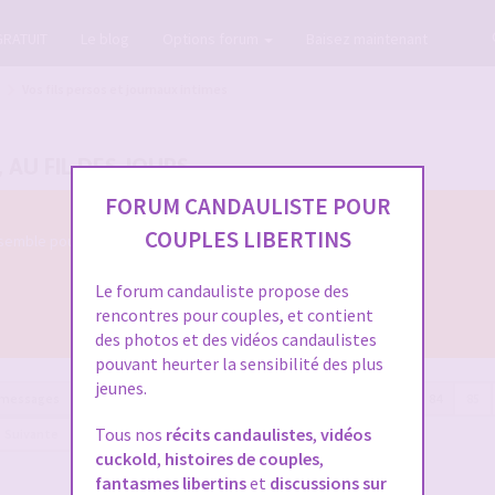
GRATUIT
Le blog
Options forum
Baisez maintenant
Vos fils persos et journaux intimes
, AU FIL DES JOURS
FORUM CANDAULISTE POUR
COUPLES LIBERTINS
semble pour nous parler de votre évolution
Le forum candauliste propose des
rencontres pour couples, et contient
des photos et des vidéos candaulistes
pouvant heurter la sensibilité des plus
jeunes.
 messages
Page
84
sur
90
Précédente
1
…
82
83
84
85
Tous nos
récits candaulistes
,
vidéos
Suivante
cuckold
,
histoires de couples
,
fantasmes libertins
et
discussions sur