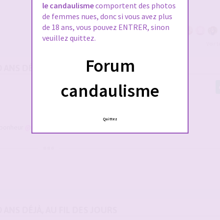
le candaulisme
comportent des photos
de femmes nues, donc si vous avez plus
de 18 ans, vous pouvez ENTRER, sinon
veuillez quittez.
Voir 
Forum
0 ANS DÉJÀ, AU FIL DES JOURS
candaulisme
Quittez
e bonheur
@SwedenForCandice
0 ANS DÉJÀ, AU FIL DES JOURS