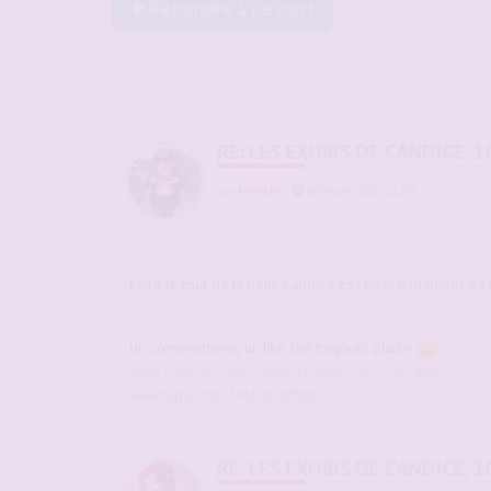
Répondre à ce post
RE: LES EXHIBS DE CANDICE, 1
par
frenchy
-
08 mars 2026, 11:20
Faire le tour de la belle Candice est un vrai moment d
Un commentaire, un like fait toujours plaisir
Vous pourrez suivre Miss Frenchy sous ces liens
viewtopic.php?f=61&t=87508
RE: LES EXHIBS DE CANDICE, 1