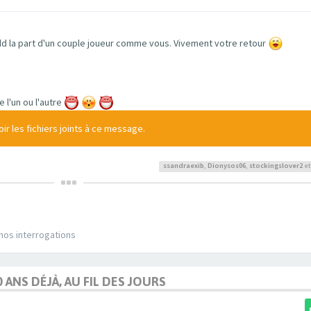
d la part d'un couple joueur comme vous. Vivement votre retour
l'un ou l'autre
r les fichiers joints à ce message.
ssandraexib
,
Dionysos06
,
stockingslover2
et
 nos interrogations
0 ANS DÉJÀ, AU FIL DES JOURS