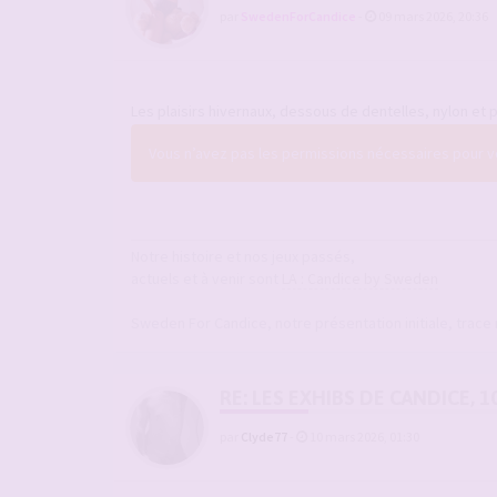
par
SwedenForCandice
-
09 mars 2026, 20:36
Les plaisirs hivernaux, dessous de dentelles, nylon et 
Vous n’avez pas les permissions nécessaires pour voi
Notre histoire et nos jeux passés,
actuels et à venir sont
LA : Candice by Sweden
Sweden For Candice, notre présentation initiale, trace
RE: LES EXHIBS DE CANDICE, 1
par
Clyde77
-
10 mars 2026, 01:30