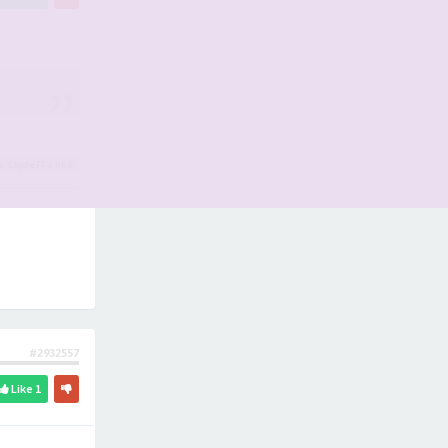
e
,
Clyde77
a liké
#2932557
Like
1