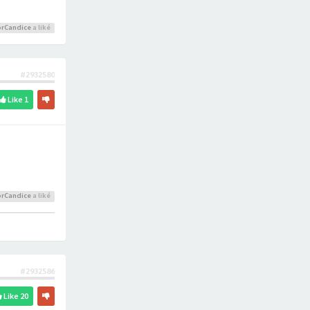
rCandice
a liké
#2932580
Like
1
rCandice
a liké
#2932586
Like
20