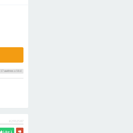
 17
autres
a liké
#2932587
Like
1