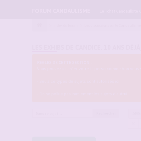
FORUM CANDAULISME
Le Tchat Candauliste 
Index du forum
Les discussions sur le Candaulisme
LES EXHIBS DE CANDICE, 10 ANS DÉJÀ
REGLES DE CETTE SECTION :
Vous pouvez ici créer votre fil perso comme bon vous 
- Seuls ce types de sujets sont autorisés ici
- On ne pollue pas inutilement les sujets d'autrui
Rechercher
2699
90