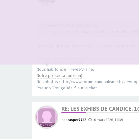
SwedenForCandice a écrit :
Les plaisirs hivernaux, dessous de dentelles, nyl
Du rouge, du bleu, de l'orange … La belle Candice est u
- Rouge Désir et Sparrow -
Nous habitons en Ille-et-Vilaine.
Notre présentation (lien)
Nos photos : http://www.forum-candaulisme.fr/viewto
Pseudo "RougeDésir" sur le chat
RE: LES EXHIBS DE CANDICE, 1
par
casper7742
-
10 mars 2026, 14:39