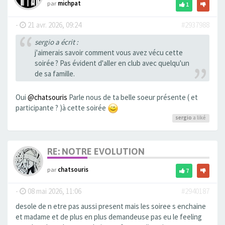
par
michpat
1
-
21 avr. 2026, 09:24
#2937988
sergio a écrit :
j'aimerais savoir comment vous avez vécu cette
soirée ? Pas évident d'aller en club avec quelqu'un
de sa famille.
Oui
@chatsouris
Parle nous de ta belle soeur présente ( et
participante ? )à cette soirée
sergio
a liké
RE: NOTRE EVOLUTION
par
chatsouris
7
-
08 mai 2026, 11:06
#2940187
desole de n etre pas aussi present mais les soiree s enchaine
et madame et de plus en plus demandeuse pas eu le feeling