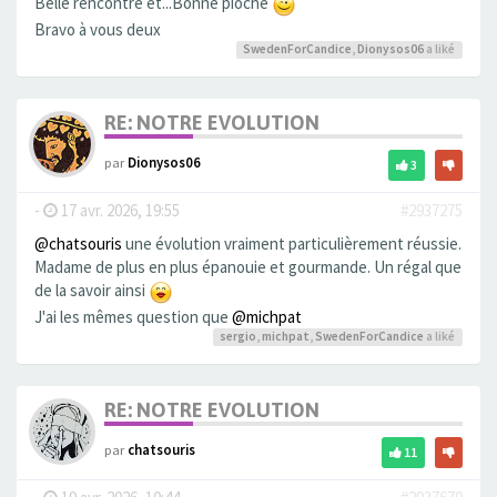
Belle rencontre et...Bonne pioche
Bravo à vous deux
SwedenForCandice
,
Dionysos06
a liké
RE: NOTRE EVOLUTION
par
Dionysos06
3
-
17 avr. 2026, 19:55
#2937275
@chatsouris
une évolution vraiment particulièrement réussie.
Madame de plus en plus épanouie et gourmande. Un régal que
de la savoir ainsi
J'ai les mêmes question que
@michpat
sergio
,
michpat
,
SwedenForCandice
a liké
RE: NOTRE EVOLUTION
par
chatsouris
11