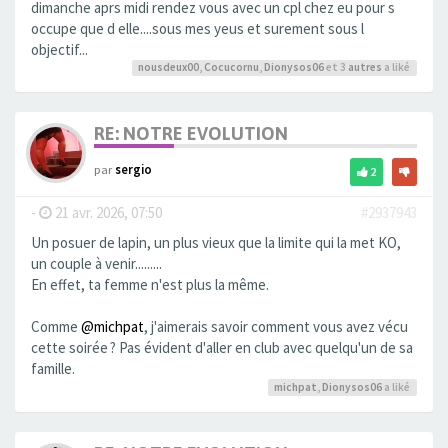
dimanche aprs midi rendez vous avec un cpl chez eu pour s
occupe que d elle....sous mes yeus et surement sous l
objectif...
nousdeux00
,
Cocucornu
,
Dionysos06
et 3
autres
a liké
RE: NOTRE EVOLUTION
par
sergio
2
-
21 avr. 2026, 07:50
#2937943
Un posuer de lapin, un plus vieux que la limite qui la met KO,
un couple à venir.........
En effet, ta femme n'est plus la même.
Comme
@michpat
, j'aimerais savoir comment vous avez vécu
cette soirée ? Pas évident d'aller en club avec quelqu'un de sa
famille.
michpat
,
Dionysos06
a liké