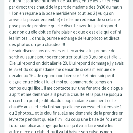
durant la journee du lundi + de 300 msg entre les 2 !!! et cela
par direct tres chaud de la part de madame des 8h30 du matin
!!! on en reparle a la pose meridienne tout les 2 ( vu qu on
arrive a la passer ensemble) et elle me redemande si cela me
pose pas de probleme qu elle discute avec lui, je lui repond
que non qu elle doit se faire plaisir et que c est elle qui defini
les limites.... dans la journee echange de leur photo et direct
des photos un peu chaudes !!!
Le soir discussions diverses et il en arrive a lui propose de
sortir au sauna pour se rencontrer tout les 3 ,ou on est alle ...
Elle lui repond on doit aller le 20, il lui repond dommage j y avais
le 26 et du coup madame me demande si cela m ennuie de
decaler au 26... Je repond non bien sur !!! et hier soir petit
diague entre lele et lui et moi qui comment de temps en
temps ou qui like .. Il me contacte sur une fenetre de dialogue
a aprt et me demande si il peut la chauffe et la pousse jusqu a
un certain point je dit ok...du coup madame comment ce le
chauffe aussi et cela fini par qu elle me caresse et lui envoie 1
ou 2 photos... et le clou final elle me demande de la prendre en
levrette pendant qu elle film....du coup une baise de fou et un
futur complice au ange qui lui dis qu il va la faire visite les
autre piece du club et qu il va lui baiser son culsous mon