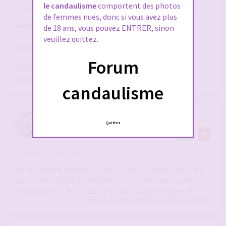
le candaulisme
comportent des photos
-
02 mars 2026, 18:14
#2931248
de femmes nues, donc si vous avez plus
@chatsouris
de 18 ans, vous pouvez ENTRER, sinon
veuillez quittez.
Je découvre votre post et vos aventures!! top
Forum
Qui plus est, Mme a des formes magnifiques!
Hate de suivre son évolution de cocufieuse
candaulisme
RE: NOTRE EVOLUTION
Quittez
par
chatsouris
8
-
04 mars 2026, 06:06
#2931587
Samedi dernier première sortie au club et madame est resté
sur sa faim a cause de moi donc on y retourne vite...je vous
expliquerai tout en détaillé ,c est plus la même femme !!!
Cocucornu
,
Cocucornu
,
sergio
et 5
autres
a liké