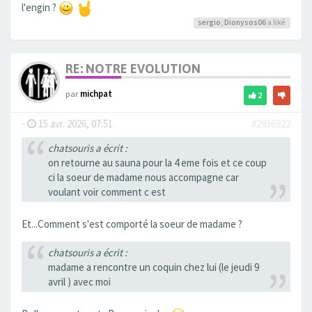
l'engin ?
sergio
,
Dionysos06
a liké
RE: NOTRE EVOLUTION
par
michpat
2
-
15 avr. 2026, 07:51
#2936922
chatsouris a écrit :
on retourne au sauna pour la 4 eme fois et ce coup
ci la soeur de madame nous accompagne car
voulant voir comment c est
Et...Comment s'est comporté la soeur de madame ?
chatsouris a écrit :
madame a rencontre un coquin chez lui (le jeudi 9
avril ) avec moi