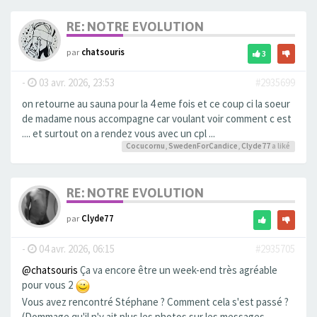
RE: NOTRE EVOLUTION
par
chatsouris
3
-
03 avr. 2026, 23:53
#2935699
on retourne au sauna pour la 4 eme fois et ce coup ci la soeur
de madame nous accompagne car voulant voir comment c est
.... et surtout on a rendez vous avec un cpl ...
Cocucornu
,
SwedenForCandice
,
Clyde77
a liké
RE: NOTRE EVOLUTION
par
Clyde77
-
04 avr. 2026, 06:15
#2935705
@chatsouris
Ça va encore être un week-end très agréable
pour vous 2
Vous avez rencontré Stéphane ? Comment cela s'est passé ?
(Dommage qu'il n'y ait plus les photos sur les messages