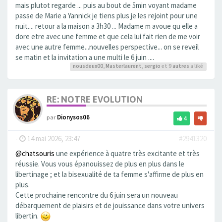
mais plutot regarde ... puis au bout de 5min voyant madame
passe de Marie a Yannick je tiens plus je les rejoint pour une
nuit.... retour a la maison a 3h30 ... Madame m avoue qu elle a
dore etre avec une femme et que cela lui fait rien de me voir
avec une autre femme...nouvelles perspective... on se reveil
se matin et la invitation a une multi le 6 juin ....
nousdeux00
,
Masterlaurent
,
sergio
et 9
autres
a liké
RE: NOTRE EVOLUTION
par
Dionysos06
4
-
14 mai 2026, 23:47
#2941320
@chatsouris
une expérience à quatre très excitante et très
réussie. Vous vous épanouissez de plus en plus dans le
libertinage ; et la bisexualité de ta femme s'affirme de plus en
plus.
Cette prochaine rencontre du 6 juin sera un nouveau
débarquement de plaisirs et de jouissance dans votre univers
libertin.