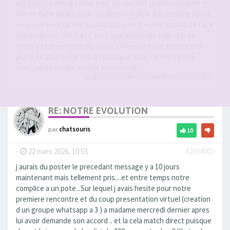
etait plutot moi qui avais peur qu elle soit un peu choquee et
elle en faite aurais voulu en decouvrir plus..pas explore toute
les piece alors qu elle voulais justement et elle voulais se faire
baiser devant des h et f alors que je pensais trop tot...et
apres s etre enferme dans une cabine et baise comme des
jeune de 20 ans elle m a dis pourquoi tu as ferme la porte ?
donc partie remise on doit y retourner...
sergio
,
Cocucornu
,
nousdeux00
et 1
autres
a liké
RE: NOTRE EVOLUTION
par
chatsouris
10
-
22 mars 2026, 10:53
#2934002
j aurais du poster le precedant message y a 10 jours
maintenant mais tellement pris....et entre temps notre
complice a un pote...Sur lequel j avais hesite pour notre
premiere rencontre et du coup presentation virtuel (creation
d un groupe whatsapp a 3 ) a madame mercredi dernier apres
lui avoir demande son accord .. et la cela match direct puisque