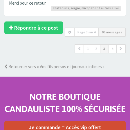
Merci pour ce retour.
chatsouris
,
sergio
,
michpat
et 1
autres
a liké
Répondre à ce post
Page
3
sur
4
96 messages
1
2
3
4
Retourner vers « Vos fils persos et journaux intimes »
NOTRE BOUTIQUE
CANDAULISTE 100% SÉCURISÉE
Je commande = Accès vip offert