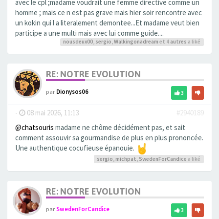
avec le cpl ;madame voudrait une femme directive comme un
homme ; mais ce n est pas grave mais hier soir rencontre avec
un kokin qui l a literalement demontee...Et madame veut bien
participe a une multi mais avec lui comme guide....
nousdeux00
,
sergio
,
Walkingonadream
et 4
autres
a liké
RE: NOTRE EVOLUTION
par
Dionysos06
3
-
08 mai 2026, 11:13
#2940189
@chatsouris
madame ne chôme décidément pas, et sait
comment assouvir sa gourmandise de plus en plus prononcée.
Une authentique cocufieuse épanouie.
sergio
,
michpat
,
SwedenForCandice
a liké
RE: NOTRE EVOLUTION
par
SwedenForCandice
3