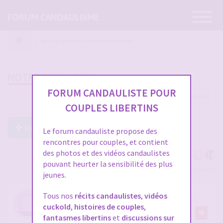
Ouvrir
FORUM CANDAULISME
la
navigatio
Vos fils persos et journaux intimes
NOTRE EVOLUTION
FORUM CANDAULISTE POUR
96 messages
1
2
3
4
COUPLES LIBERTINS
Répondre à ce post
Le forum candauliste propose des
rencontres pour couples, et contient
des photos et des vidéos candaulistes
pouvant heurter la sensibilité des plus
Voir tous les participants
jeunes.
RE: NOTRE EVOLUTION
Tous nos
récits candaulistes
,
vidéos
cuckold
,
histoires de couples
,
par
fabien7594
fantasmes libertins
et
discussions sur