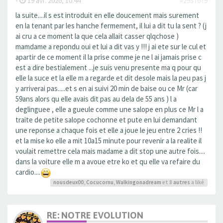
-
19 avr. 2026, 10:44
#2937679
la suite....il s est introduit en elle doucement mais surement
en la tenant par les hanche fermement, il lui a dit tu la sent ? (j
ai cru a ce moment la que cela allait casser qlqchose )
mamdame a repondu oui et lui a dit vas y !!! j ai ete sur le cul et
apartir de ce moment il la prise comme je ne l ai jamais prise c
est a dire bestialement ...je suis venu presente ma q pour qu
elle la suce et la elle m a regarde et dit desole mais la peu pas j
y arriverai pas.....et s en ai suivi 20 min de baise ou ce Mr (car
59ans alors qu elle avais dit pas au dela de 55 ans ) l a
deglinguee , elle a gueule comme une salope en plus ce Mr l a
traite de petite salope cochonne et pute en lui demandant
une reponse a chaque fois et elle a joue le jeu entre 2 cries !!
et la mise ko elle a mit 10a15 minute pour revenir a la realite il
voulait remettre cela mais madame a dit stop une autre fois....
dans la voiture elle m a avoue etre ko et qu elle va refaire du
cardio....
nousdeux00
,
Cocucornu
,
Walkingonadream
et 8
autres
a liké
RE: NOTRE EVOLUTION