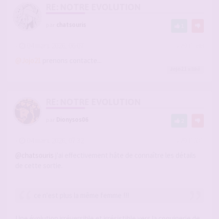
RE: NOTRE EVOLUTION
par
chatsouris
1
-
04 mars 2026, 06:07
#2931588
@Jojo21
prenons contacte...
Jojo21
a liké
RE: NOTRE EVOLUTION
par
Dionysos06
2
-
04 mars 2026, 07:32
#2931601
@chatsouris
j'ai effectivement hâte de connaître les détails
de cette sortie.
ce n'est plus la même femme !!!
Une évolution irréversible et irrésistible vers la coquinerie de