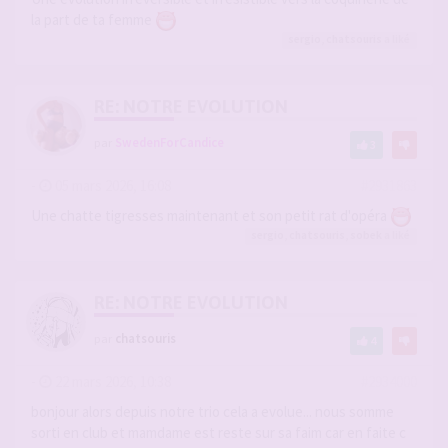
la part de ta femme
sergio
,
chatsouris
a liké
RE: NOTRE EVOLUTION
par
SwedenForCandice
3
-
05 mars 2026, 16:08
#2931863
Une chatte tigresses maintenant et son petit rat d'opéra
sergio
,
chatsouris
,
sobek
a liké
RE: NOTRE EVOLUTION
par
chatsouris
4
-
22 mars 2026, 10:38
#2934000
bonjour alors depuis notre trio cela a evolue... nous somme
sorti en club et mamdame est reste sur sa faim car en faite c