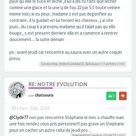
pour qu elle le suce et leche ,il lui a dis tu faits que lecher
comme une glace et la une q de fou 22 par 5.5 toute veinee
meme moi j ai eu peur...madame s est pas degonflee au
contraire...il la guidait en lui tenant les cheveux...j ai vite
jouis...du coup il a prevenu madame qu il falait pas qu elle
bouge , s est present derriere elle et a comence a rentrer
doucement.... la suite demain
ps : avant jeudi car rencontre au sauna avec un autre coquin
prevu
Cocucornu
,
DeliceCandau13
,
AuGaLau
et 8
autres
a liké
RE: NOTRE EVOLUTION
par
chatsouris
2
-
14 avr. 2026, 22:04
#2936865
@Clyde77
non pas rencontre Stephane le mec a chauffe mais
une fois rendez vous pris personne!!! pas grave un Stephane
peut en cacher un autre celui de jeudi pro....
SwedenForCandice
,
Clyde77
a liké