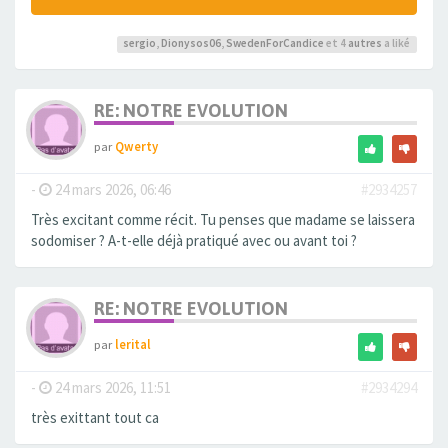
sergio
,
Dionysos06
,
SwedenForCandice
et 4
autres
a liké
RE: NOTRE EVOLUTION
par
Qwerty
-
24 mars 2026, 06:46
#2934257
Très excitant comme récit. Tu penses que madame se laissera
sodomiser ? A-t-elle déjà pratiqué avec ou avant toi ?
RE: NOTRE EVOLUTION
par
lerital
-
24 mars 2026, 11:51
#2934294
très exittant tout ca