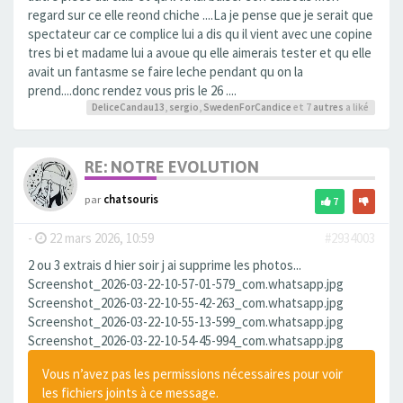
regard sur ce elle reond chiche ....La je pense que je serait que
spectateur car ce complice lui a dis qu il vient avec une copine
tres bi et madame lui a avoue qu elle aimerais tester et qu elle
avait un fantasme se faire leche pendant qu on la
prend....donc rendez vous pris le 26 ....
DeliceCandau13
,
sergio
,
SwedenForCandice
et 7
autres
a liké
RE: NOTRE EVOLUTION
par
chatsouris
7
-
22 mars 2026, 10:59
#2934003
2 ou 3 extrais d hier soir j ai supprime les photos...
Screenshot_2026-03-22-10-57-01-579_com.whatsapp.jpg
Screenshot_2026-03-22-10-55-42-263_com.whatsapp.jpg
Screenshot_2026-03-22-10-55-13-599_com.whatsapp.jpg
Screenshot_2026-03-22-10-54-45-994_com.whatsapp.jpg
Vous n’avez pas les permissions nécessaires pour voir
les fichiers joints à ce message.