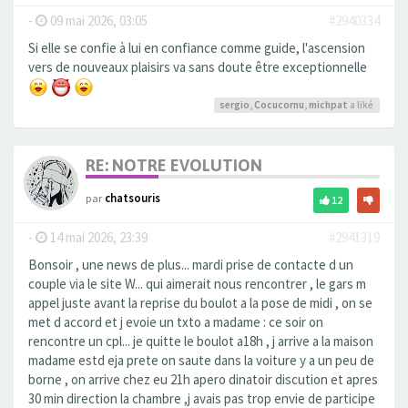
-
09 mai 2026, 03:05
#2940334
Si elle se confie à lui en confiance comme guide, l'ascension
vers de nouveaux plaisirs va sans doute être exceptionnelle
sergio
,
Cocucornu
,
michpat
a liké
RE: NOTRE EVOLUTION
par
chatsouris
12
-
14 mai 2026, 23:39
#2941319
Bonsoir , une news de plus... mardi prise de contacte d un
couple via le site W... qui aimerait nous rencontrer , le gars m
appel juste avant la reprise du boulot a la pose de midi , on se
met d accord et j evoie un txto a madame : ce soir on
rencontre un cpl... je quitte le boulot a18h , j arrive a la maison
madame estd eja prete on saute dans la voiture y a un peu de
borne , on arrive chez eu 21h apero dinatoir discution et apres
30 min direction la chambre ,j avais pas trop envie de participe