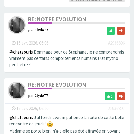
RE: NOTRE EVOLUTION
par
Clyde77
-
15 avr. 2026, 06:06
#2936896
@chatsouris
Dommage pour ce Stéphane, je ne comprendrais
vraiment pas certains comportements humains ! Un mytho
peut-être ?
RE: NOTRE EVOLUTION
par
Clyde77
2
-
15 avr. 2026, 06:10
#2936897
@chatsouris
J'attends avec impatience la suite de cette belle
rencontre de jeudi !
Madame se porte bien, n'a-t-elle pas été effrayée en voyant