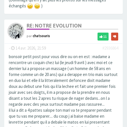
échangés
)
RE: NOTRE EVOLUTION
par
chatsouris
11
-
14 avr. 2026, 21:59
#2936864
bonsoir petit post pour vous dire ou on en est : madame a
rencontre un coquin chez lui (le jeudi 9 avril ) avec moi et ce
dernier lui a propose un massage ( un homme de 58 ans en
forme comme un de 20 ans) qui a derappe en trio mais surtout
en duo lui et elle il la litteralement defoncee dixit madame
doux au debut une fois qu il la lechee et fait une premier fois
jouir avec ses doigts, il m a propose de la prendre en nous
disant a tout les 2 apres tu risque de nager dedans...on l a
regarde avec des yeux surtout madame pas rassuree...
il lui a dit a 4 pattes salope ton mari va te preparer pendant
que tu vas me preparer.... du coup j ai baise madame en
levrette pendant qu il a debale le matos en lui presentant