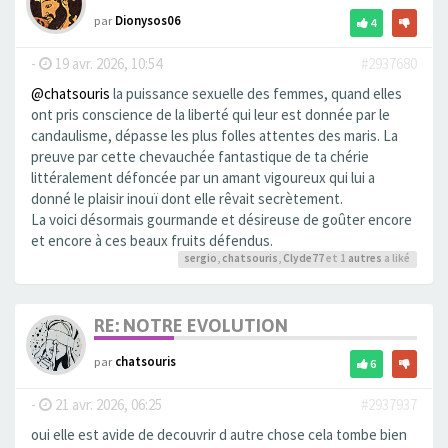
par
Dionysos06
4
-
19 avr. 2026, 10:54
#2937680
@chatsouris
la puissance sexuelle des femmes, quand elles
ont pris conscience de la liberté qui leur est donnée par le
candaulisme, dépasse les plus folles attentes des maris. La
preuve par cette chevauchée fantastique de ta chérie
littéralement défoncée par un amant vigoureux qui lui a
donné le plaisir inouï dont elle rêvait secrètement.
La voici désormais gourmande et désireuse de goûter encore
et encore à ces beaux fruits défendus.
sergio
,
chatsouris
,
Clyde77
et 1
autres
a liké
RE: NOTRE EVOLUTION
par
chatsouris
6
-
21 avr. 2026, 06:25
#2937937
oui elle est avide de decouvrir d autre chose cela tombe bien