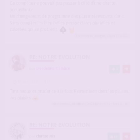
Ce complice ne pouvait pas passer à côté d'une chatte
accueillante.
Un changement de programme des plus intéressants donc.
Sans compter les bien belles perspectives plurielles et
colorées qui se profilent.
Cocucornu
,
sergio
,
Clyde77
a liké
RE: NOTRE EVOLUTION
par
SwedenForCandice
4
-
15 mai 2026, 14:17
#2941409
Tant mieux et prudence à la fois. Restez bien dans les plaisirs,
vos plaisirs
chatsouris
,
michpat
,
LeCouple
et 1
autres
a liké
RE: NOTRE EVOLUTION
par
chatsouris
13