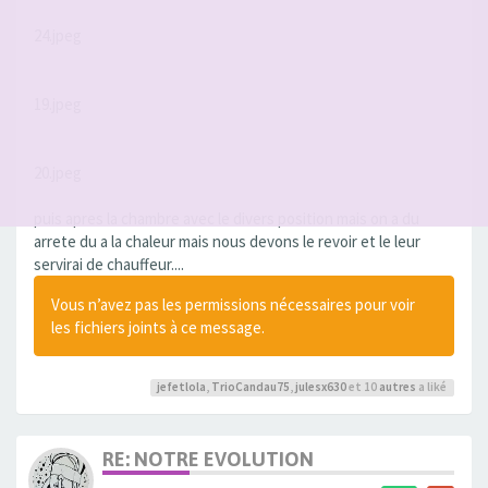
24.jpeg
19.jpeg
20.jpeg
puis apres la chambre avec le divers position mais on a du
arrete du a la chaleur mais nous devons le revoir et le leur
servirai de chauffeur....
Vous n’avez pas les permissions nécessaires pour voir
les fichiers joints à ce message.
jefetlola
,
TrioCandau75
,
julesx630
et 10
autres
a liké
RE: NOTRE EVOLUTION