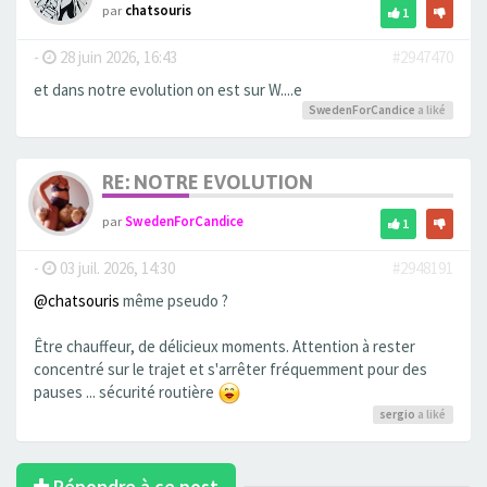
par
chatsouris
1
-
28 juin 2026, 16:43
#2947470
et dans notre evolution on est sur W....e
SwedenForCandice
a liké
RE: NOTRE EVOLUTION
par
SwedenForCandice
1
-
03 juil. 2026, 14:30
#2948191
@chatsouris
même pseudo ?
Être chauffeur, de délicieux moments. Attention à rester
concentré sur le trajet et s'arrêter fréquemment pour des
pauses ... sécurité routière
sergio
a liké
Répondre à ce post