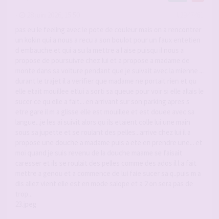
-
28 juin 2026, 15:50
#2947461
pas eu le feeling avec le pote de couleur mais on a rencontrer
un kokin qui a nous a recu a son boulot pour un faux entetien
d embauche et qui a su la mettre a l aise puisqu il nous a
propose de poursuivre chez lui et a propose a madame de
monte dans sa voiture pendant que je suivait avec la mienne ...
durant le trajet il a verifier que madame ne portait rien et qu
elle etait mouillee etlui a sorti sa queue pour voir si elle allais le
sucer ce qu elle a fait... en arrivant sur son parking apres s
etre gare il m a glisse elle est mouillee et est douee avec sa
langue...je les ai suivit alors qu ils etaient colle lui une main
sous sa jupette et se roulant des pelles...arrive chez lui il a
propose une douche a madame puis a ete en prendre une... et
moi quand je suis revenu de la douche maame se faisait
caresser et ils se roulait des pelles comme des ados il l a fait
mettre a genou et a commence de lui faie sucer sa q..puis m a
dis allez vient elle est en mode salope et a 2 on sera pas de
trop...
23.jpeg