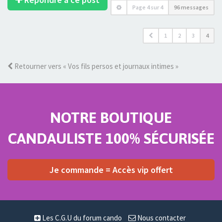
Page
4
sur
4
96 messages
1
2
3
4
Retourner vers « Vos fils persos et journaux intimes »
NOTRE BOUTIQUE
CANDAULISTE 100% SÉCURISÉE
Je commande = Accès vip offert
Les C.G.U du forum cando
Nous contacter