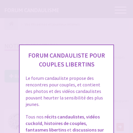
Ouvrir
FORUM CANDAULISME
la
navigatio
Vos fils persos et journaux intimes
NOTRE EVOLUTION
FORUM CANDAULISTE POUR
96 messages
1
2
3
4
COUPLES LIBERTINS
Répondre à ce post
Le forum candauliste propose des
rencontres pour couples, et contient
des photos et des vidéos candaulistes
pouvant heurter la sensibilité des plus
Voir tous les participants
jeunes.
RE: NOTRE EVOLUTION
Tous nos
récits candaulistes
,
vidéos
cuckold
,
histoires de couples
,
par
chatsouris
9
fantasmes libertins
et
discussions sur