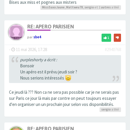
Bises aux miss et pognes aux misters
MissSaxoJaune
,
Mattweu78
,
sergio
et 2
autres
a liké
RE: APERO PARISIEN
par
sbe4
1
-
11 mai 2026, 17:28
#2940768
purpleshorty a écrit :
Bonsoir
Un apéro est il prévu jeudi soir ?
Nous serions intéressés
Ce jeudi là ??? Non ca ne sera pas possible car je ne serais pas
sur Paris ce jour là mais par contre on peut toujours essayer
d'en organiser un un prochain jour selon vos disponibilités.
sergio
a liké
RE: APERO PARISIEN