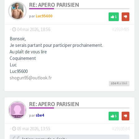
RE: APERO PARISIEN
par
Luc95600
1
-
04 mai 2026, 18:56
#2939485
Bonsoir,
Je serais partant pour participer prochainement.
Au plaît de vous lire
Coquinement
Luc
Luc95600
shogun95@outlook.fr
sbe4
a liké
RE: APERO PARISIEN
par
sbe4
5
-
05 mai 2026, 13:55
#2939584