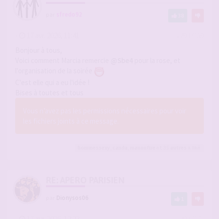
par
sfredo92
38
-
17 avr. 2026, 11:41
#2937169
Bonjour à tous,
Voici comment Marcia remercie
@Sbe4
pour la rose, et
l'organisation de la soirée
C'est elle qui a eu l'idée !
Bises à toutes et tous
Vous n’avez pas les permissions nécessaires pour voir
les fichiers joints à ce message.
hommessexy
,
canda
,
manonfire
et 35
autres
a liké
RE: APERO PARISIEN
par
Dionysos06
1
-
17 avr. 2026, 12:22
#2937175