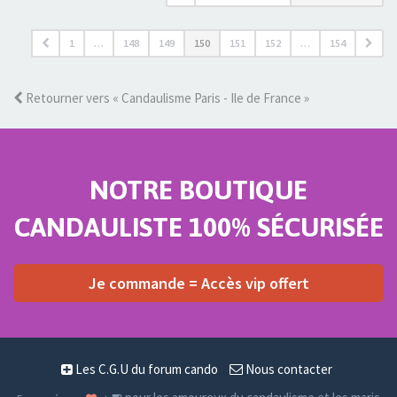
1
…
148
149
150
151
152
…
154
Retourner vers « Candaulisme Paris - Ile de France »
NOTRE BOUTIQUE
CANDAULISTE 100% SÉCURISÉE
Je commande = Accès vip offert
Les C.G.U du forum cando
Nous contacter