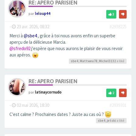
RE: APERO PARISIEN
par
leloup44
3
-
23 avr. 2026, 08:32
#2938225
Merci à
@sbe4
, grâce à toi nous avons enfin un superbe
aperçu de la délicieuse Marcia.
@sfredo92
j'espère que nous aurons le plaisir de vous revoir
aux apéros.
sbe4
,
Mattweu78
,
Michel3132
a liké
RE: APERO PARISIEN
par
latinaycornudo
2
-
02 mai 2026, 18:30
#2939301
C'est calme ? Prochaines dates ? Juste au cas où ?
sbe4
,
jetski
a liké