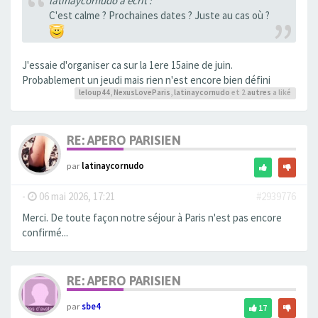
latinaycornudo a écrit :
C'est calme ? Prochaines dates ? Juste au cas où ?
J'essaie d'organiser ca sur la 1ere 15aine de juin.
Probablement un jeudi mais rien n'est encore bien défini
leloup44
,
NexusLoveParis
,
latinaycornudo
et 2
autres
a liké
RE: APERO PARISIEN
par
latinaycornudo
-
06 mai 2026, 17:21
#2939776
Merci. De toute façon notre séjour à Paris n'est pas encore
confirmé...
RE: APERO PARISIEN
par
sbe4
17