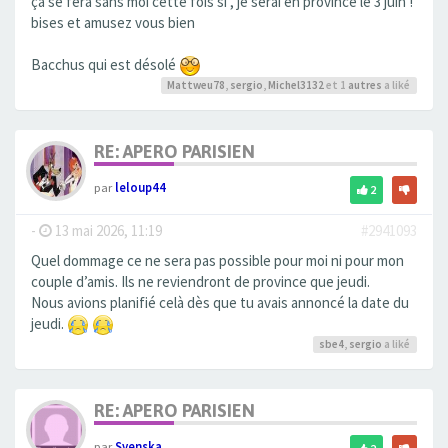
ça se fera sans moi cette fois si , je serai en province le 3 juin !
bises et amusez vous bien
Bacchus qui est désolé
Mattweu78
,
sergio
,
Michel3132
et 1
autres
a liké
RE: APERO PARISIEN
par
leloup44
2
-
13 mai 2026, 11:19
#2941093
Quel dommage ce ne sera pas possible pour moi ni pour mon
couple d’amis. Ils ne reviendront de province que jeudi.
Nous avions planifié celà dès que tu avais annoncé la date du
jeudi.
sbe4
,
sergio
a liké
RE: APERO PARISIEN
par
Svenska