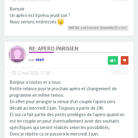
Bonsoir
Un apéro est il prévu jeudi soir ?
Nous serions intéressés
NATAS
,
cok1secret
,
Kimilefty75
a liké
RE: APERO PARISIEN
par
sbe4
5
-
11 mai 2026, 17:26
#2940767
Bonjour a toutes et a tous.
Petite relance poyr le prochain apéro et changement de
programme en même temos.
En effet pour arranger la venue d'un couple l'apero sera
décalé au mercredi 3 juin. Toujours a partir de 19h.
Et oui ca fait partie des petits privilèges de l'apero quand on
est en couple on peut éventuellement avoir des souhaits
spécifiques qui seront réalisés selon les possibilités.
Donc je répète ca se passera le mercredi 3 juin.