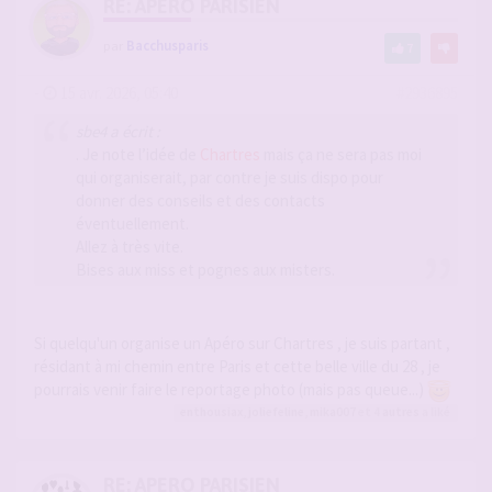
RE: APERO PARISIEN
par
Bacchusparis
7
-
15 avr. 2026, 05:40
#2936895
sbe4 a écrit :
. Je note l’idée de
Chartres
mais ça ne sera pas moi
qui organiserait, par contre je suis dispo pour
donner des conseils et des contacts
éventuellement.
Allez à très vite.
Bises aux miss et pognes aux misters.
Si quelqu'un organise un Apéro sur Chartres , je suis partant ,
résidant à mi chemin entre Paris et cette belle ville du 28 , je
pourrais venir faire le reportage photo (mais pas queue...)
enthousiax
,
joliefeline
,
mika007
et 4
autres
a liké
RE: APERO PARISIEN