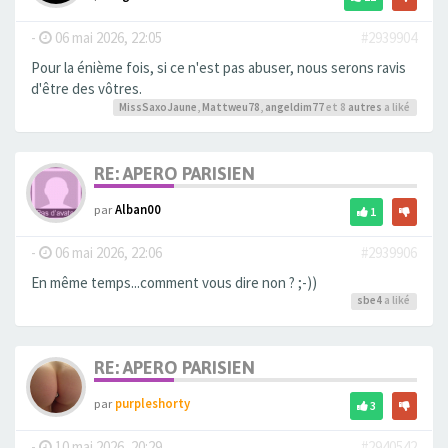
-
06 mai 2026, 22:05
#2939904
Pour la énième fois, si ce n'est pas abuser, nous serons ravis
d'être des vôtres.
MissSaxoJaune
,
Mattweu78
,
angeldim77
et 8
autres
a liké
RE: APERO PARISIEN
par
Alban00
1
-
06 mai 2026, 22:06
#2939906
En même temps...comment vous dire non ? ;-))
sbe4
a liké
RE: APERO PARISIEN
par
purpleshorty
3
-
10 mai 2026, 20:29
#2940542