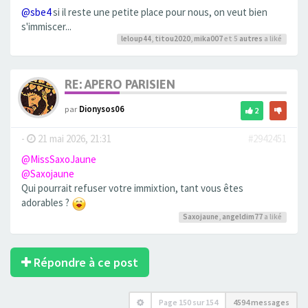
@sbe4
si il reste une petite place pour nous, on veut bien
s'immiscer...
leloup44
,
titou2020
,
mika007
et 5
autres
a liké
RE: APERO PARISIEN
par
Dionysos06
2
-
21 mai 2026, 21:31
#2942451
@MissSaxoJaune
@Saxojaune
Qui pourrait refuser votre immixtion, tant vous êtes
adorables ?
Saxojaune
,
angeldim77
a liké
Répondre à ce post
Page
150
sur
154
4594 messages