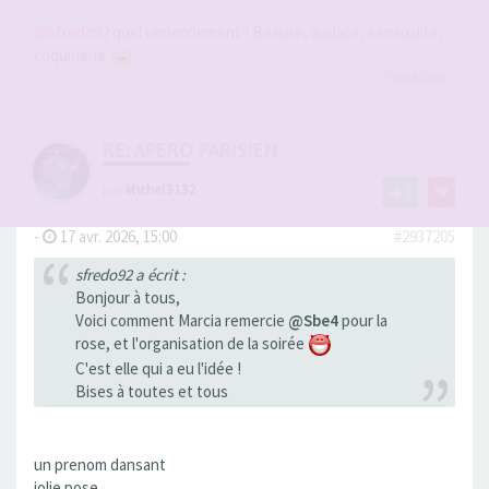
@sfredo92
quel remerciement ! Beauté, audace, sensualité,
coquinerie
sbe4
a liké
RE: APERO PARISIEN
par
Michel3132
2
-
17 avr. 2026, 15:00
#2937205
sfredo92 a écrit :
Bonjour à tous,
Voici comment Marcia remercie
@Sbe4
pour la
rose, et l'organisation de la soirée
C'est elle qui a eu l'idée !
Bises à toutes et tous
un prenom dansant
jolie pose