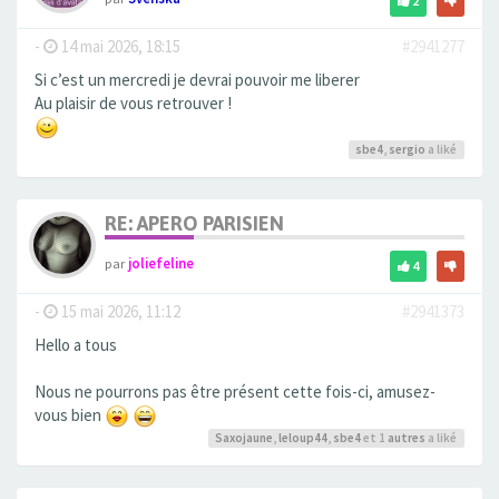
2
-
14 mai 2026, 18:15
#2941277
Si c’est un mercredi je devrai pouvoir me liberer
Au plaisir de vous retrouver !
sbe4
,
sergio
a liké
RE: APERO PARISIEN
par
joliefeline
4
-
15 mai 2026, 11:12
#2941373
Hello a tous
Nous ne pourrons pas être présent cette fois-ci, amusez-
vous bien
Saxojaune
,
leloup44
,
sbe4
et 1
autres
a liké