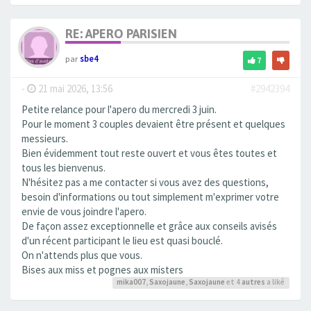
RE: APERO PARISIEN
par
sbe4
7
-
21 mai 2026, 13:56
#2942394
Petite relance pour l'apero du mercredi 3 juin.
Pour le moment 3 couples devaient être présent et quelques
messieurs.
Bien évidemment tout reste ouvert et vous êtes toutes et
tous les bienvenus.
N'hésitez pas a me contacter si vous avez des questions,
besoin d'informations ou tout simplement m'exprimer votre
envie de vous joindre l'apero.
De façon assez exceptionnelle et grâce aux conseils avisés
d'un récent participant le lieu est quasi bouclé.
On n'attends plus que vous.
Bises aux miss et pognes aux misters
mika007
,
Saxojaune
,
Saxojaune
et 4
autres
a liké