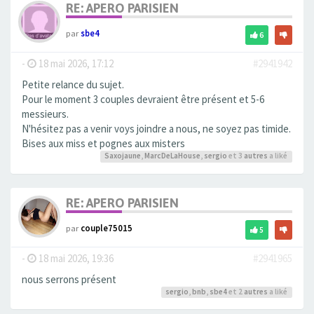
RE: APERO PARISIEN
par
sbe4
6
-
18 mai 2026, 17:12
#2941942
Petite relance du sujet.
Pour le moment 3 couples devraient être présent et 5-6
messieurs.
N'hésitez pas a venir voys joindre a nous, ne soyez pas timide.
Bises aux miss et pognes aux misters
Saxojaune
,
MarcDeLaHouse
,
sergio
et 3
autres
a liké
RE: APERO PARISIEN
par
couple75015
5
-
18 mai 2026, 19:36
#2941965
nous serrons présent
sergio
,
bnb
,
sbe4
et 2
autres
a liké