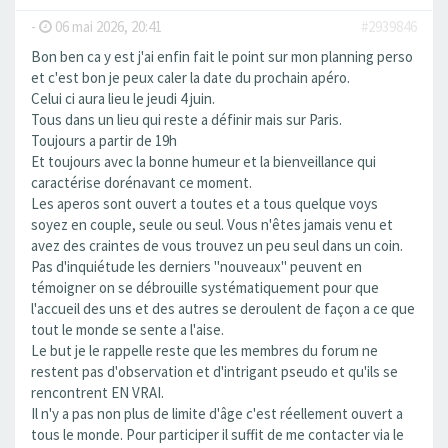
-
06 mai 2026, 20:41
#2939846
Bon ben ca y est j'ai enfin fait le point sur mon planning perso
et c'est bon je peux caler la date du prochain apéro.
Celui ci aura lieu le jeudi 4 juin.
Tous dans un lieu qui reste a définir mais sur Paris.
Toujours a partir de 19h
Et toujours avec la bonne humeur et la bienveillance qui
caractérise dorénavant ce moment.
Les aperos sont ouvert a toutes et a tous quelque voys
soyez en couple, seule ou seul. Vous n'êtes jamais venu et
avez des craintes de vous trouvez un peu seul dans un coin.
Pas d'inquiétude les derniers "nouveaux" peuvent en
témoigner on se débrouille systématiquement pour que
l'accueil des uns et des autres se deroulent de façon a ce que
tout le monde se sente a l'aise.
Le but je le rappelle reste que les membres du forum ne
restent pas d'observation et d'intrigant pseudo et qu'ils se
rencontrent EN VRAI.
Il n'y a pas non plus de limite d'âge c'est réellement ouvert a
tous le monde. Pour participer il suffit de me contacter via le