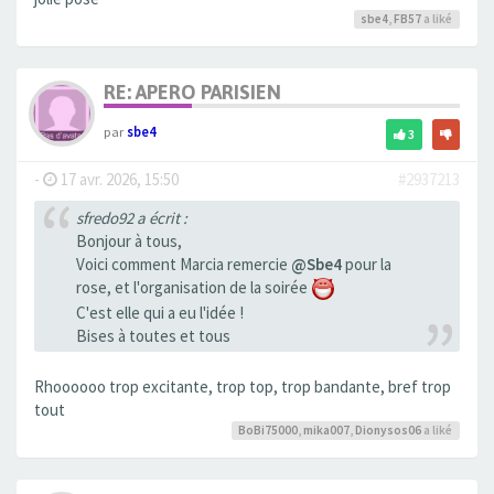
sbe4
,
FB57
a liké
RE: APERO PARISIEN
par
sbe4
3
-
17 avr. 2026, 15:50
#2937213
sfredo92 a écrit :
Bonjour à tous,
Voici comment Marcia remercie
@Sbe4
pour la
rose, et l'organisation de la soirée
C'est elle qui a eu l'idée !
Bises à toutes et tous
Rhoooooo trop excitante, trop top, trop bandante, bref trop
tout
BoBi75000
,
mika007
,
Dionysos06
a liké