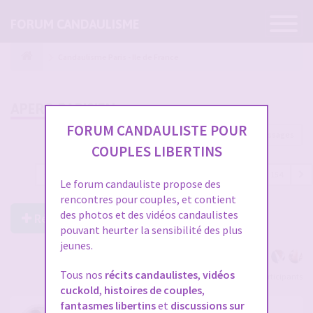
Ouvrir
FORUM CANDAULISME
la
navigatio
Candaulisme Paris - Ile de France
APERO PARISIEN
FORUM CANDAULISTE POUR
4594 messages
COUPLES LIBERTINS
1
…
148
149
150
151
152
…
154
Le forum candauliste propose des
rencontres pour couples, et contient
des photos et des vidéos candaulistes
Répondre à ce post
pouvant heurter la sensibilité des plus
jeunes.
Tous nos
récits candaulistes
,
vidéos
Voir tous les participants
cuckold
,
histoires de couples
,
fantasmes libertins
et
discussions sur
RE: APERO PARISIEN