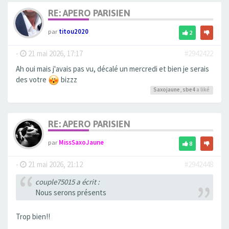
RE: APERO PARISIEN
par
titou2020
2
-
21 mai 2026, 17:17
#2942422
Ah oui mais j'avais pas vu, décalé un mercredi et bien je serais
des votre
bizzz
Saxojaune
,
sbe4
a liké
RE: APERO PARISIEN
par
MissSaxoJaune
8
-
21 mai 2026, 21:12
#2942448
couple75015 a écrit :
Nous serons présents
Trop bien!!