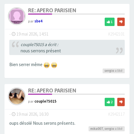
RE: APERO PARISIEN
par
sbe4
1
-
19 mai 2026, 14:51
#2942101
couple75015 a écrit :
nous serrons présent
Bien serrer même
sergio
a liké
RE: APERO PARISIEN
par
couple75015
2
-
19 mai 2026, 16:30
#2942117
oups désolé Nous serons présents.
mika007
,
sergio
a liké