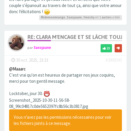
couple s'épanouit au travers de tout ça, ainsi que votre amour
donc félicitations !
Midemonmiange
,
Saxojaune
,
frenchy
et 1
autres
a liké
RE: CLARA M'ENCAGE ET SE LÂCHE TOUJOU
par
Saxojaune
23
-
30 oct. 2025, 23:33
#2909243
@Maaarc
C'est vrai qu'on est heureux de partager nos jeux coquins,
merci pour ton gentil message.
Locktober, jour 30.
Screenshot_2025-10-30-11-56-58-
08_99c04817c0de5652397fc8b56c3b3817.jpg
Vous n’avez pas les permissions nécessaires pour voir
les fichiers joints à ce message.