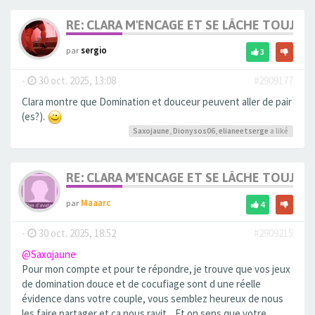
RE: CLARA M'ENCAGE ET SE LÂCHE TOUJOU
par
sergio
3
-
30 oct. 2025, 13:08
#2909177
Clara montre que Domination et douceur peuvent aller de pair
(es?).
Saxojaune
,
Dionysos06
,
elianeetserge
a liké
RE: CLARA M'ENCAGE ET SE LÂCHE TOUJOU
par
Maaarc
4
-
30 oct. 2025, 18:52
#2909215
@Saxojaune
Pour mon compte et pour te répondre, je trouve que vos jeux
de domination douce et de cocufiage sont d une réelle
évidence dans votre couple, vous semblez heureux de nous
les faire partager et ça nous ravit... Et on sens que votre