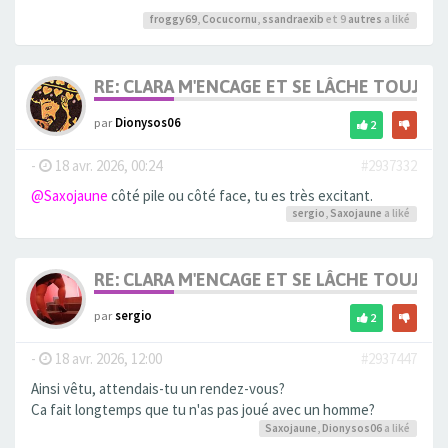
froggy69
,
Cocucornu
,
ssandraexib
et 9
autres
a liké
RE: CLARA M'ENCAGE ET SE LÂCHE TOUJOU
par
Dionysos06
2
-
18 avr. 2026, 00:24
#2937332
@Saxojaune
côté pile ou côté face, tu es très excitant.
sergio
,
Saxojaune
a liké
RE: CLARA M'ENCAGE ET SE LÂCHE TOUJOU
par
sergio
2
-
18 avr. 2026, 12:00
#2937447
Ainsi vêtu, attendais-tu un rendez-vous?
Ca fait longtemps que tu n'as pas joué avec un homme?
Saxojaune
,
Dionysos06
a liké