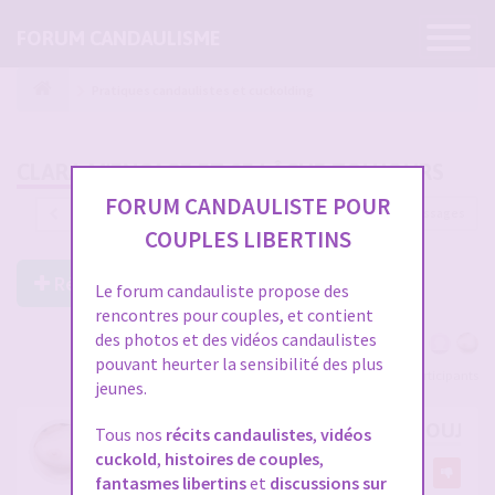
Ouvrir
FORUM CANDAULISME
la
navigatio
Pratiques candaulistes et cuckolding
CLARA M'ENCAGE ET SE LÂCHE TOUJOURS
FORUM CANDAULISTE POUR
1293 messages
1
…
40
41
42
43
44
COUPLES LIBERTINS
Répondre à ce post
Le forum candauliste propose des
rencontres pour couples, et contient
des photos et des vidéos candaulistes
pouvant heurter la sensibilité des plus
Voir tous les participants
jeunes.
RE: CLARA M'ENCAGE ET SE LÂCHE TOUJOU
Tous nos
récits candaulistes
,
vidéos
cuckold
,
histoires de couples
,
par
Midemonmiange
3
fantasmes libertins
et
discussions sur