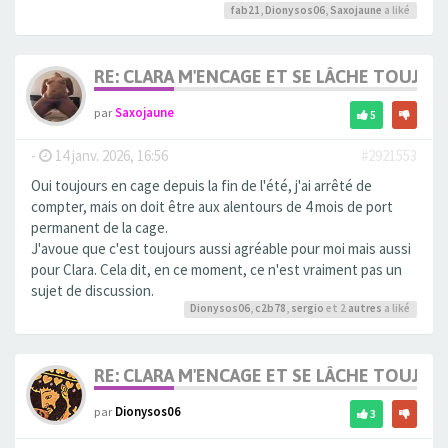
fab21
,
Dionysos06
,
Saxojaune
a liké
RE: CLARA M'ENCAGE ET SE LÂCHE TOUJOU
par
Saxojaune
5
-
14 janv. 2026, 16:56
#2921553
Oui toujours en cage depuis la fin de l'été, j'ai arrêté de
compter, mais on doit être aux alentours de 4 mois de port
permanent de la cage.
J'avoue que c'est toujours aussi agréable pour moi mais aussi
pour Clara. Cela dit, en ce moment, ce n'est vraiment pas un
sujet de discussion.
Dionysos06
,
c2b78
,
sergio
et 2
autres
a liké
RE: CLARA M'ENCAGE ET SE LÂCHE TOUJOU
par
Dionysos06
3