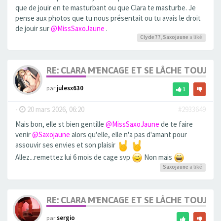
que de jouir en te masturbant ou que Clara te masturbe. Je
pense aux photos que tu nous présentait ou tu avais le droit
de jouir sur
@MissSaxoJaune
.
Clyde77
,
Saxojaune
a liké
RE: CLARA M'ENCAGE ET SE LÂCHE TOUJOU
par
julesx630
1
-
20 mars 2026, 06:20
#2933649
Mais bon, elle st bien gentille
@MissSaxoJaune
de te faire
venir
@Saxojaune
alors qu'elle, elle n'a pas d'amant pour
assouvir ses envies et son plaisir
Allez...remettez lui 6 mois de cage svp
Non mais
Saxojaune
a liké
RE: CLARA M'ENCAGE ET SE LÂCHE TOUJOU
par
sergio