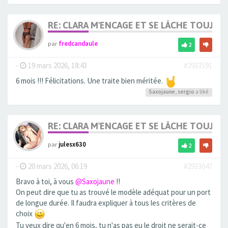
RE: CLARA M'ENCAGE ET SE LÂCHE TOUJOU
par
fredcandaule
2
-
19 mars 2026, 18:43
#2933591
6 mois !!! Félicitations. Une traite bien méritée.
Saxojaune
,
sergio
a liké
RE: CLARA M'ENCAGE ET SE LÂCHE TOUJOU
par
julesx630
2
-
20 mars 2026, 06:19
#2933647
Bravo à toi, à vous
@Saxojaune
!!
On peut dire que tu as trouvé le modèle adéquat pour un port
de longue durée. Il faudra expliquer à tous les critères de
choix
Tu veux dire qu'en 6 mois, tu n'as pas eu le droit ne serait-ce