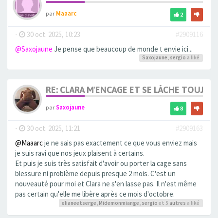
par
Maaarc
2
-
30 oct. 2025, 10:23
#2909116
@Saxojaune
Je pense que beaucoup de monde t envie ici...
Saxojaune
,
sergio
a liké
RE: CLARA M'ENCAGE ET SE LÂCHE TOUJOU
par
Saxojaune
8
-
30 oct. 2025, 11:21
#2909163
@Maaarc
je ne sais pas exactement ce que vous enviez mais
je suis ravi que nos jeux plaisent à certains.
Et puis je suis très satisfait d'avoir ou porter la cage sans
blessure ni problème depuis presque 2 mois. C'est un
nouveauté pour moi et Clara ne s'en lasse pas. Il n'est même
pas certain qu'elle me libère après ce mois d'octobre.
elianeetserge
,
Midemonmiange
,
sergio
et 5
autres
a liké