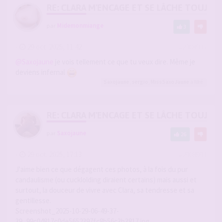
RE: CLARA M'ENCAGE ET SE LÂCHE TOUJOU
par
Midemonmiange
3
-
29 oct. 2025, 11:42
#2908935
@Saxojaune
je vois tellement ce que tu veux dire. Même je
deviens infernal
Saxojaune
,
sergio
,
MissSaxoJaune
a liké
RE: CLARA M'ENCAGE ET SE LÂCHE TOUJOU
par
Saxojaune
26
-
29 oct. 2025, 17:13
#2908993
J'aime bien ce que dégagent ces photos, à la fois du pur
candaulisme (ou cucklolding diraient certains) mais aussi et
surtout, la douceur de vivre avec Clara, sa tendresse et sa
gentillesse.
Screenshot_2025-10-29-06-49-37-
39_99c04817c0de5652397fc8b56c3b3817.jpg