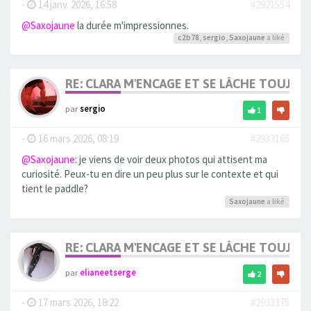
-
14 janv. 2026, 16:58
#2921554
@Saxojaune
la durée m'impressionnes.
c2b78
,
sergio
,
Saxojaune
a liké
RE: CLARA M'ENCAGE ET SE LÂCHE TOUJOU
par
sergio
1
-
16 mars 2026, 08:19
#2933165
@Saxojaune
: je viens de voir deux photos qui attisent ma
curiosité. Peux-tu en dire un peu plus sur le contexte et qui
tient le paddle?
Saxojaune
a liké
RE: CLARA M'ENCAGE ET SE LÂCHE TOUJOU
par
elianeetserge
2
-
17 mars 2026, 18:22
#2933375