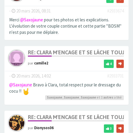
-
20 mars 2026, 08:31
#2933674
Merci
@Saxojaune
pour tes photos et les explications.
L'évolution de votre couple continue et cette partie "BDSM"
n'est pas pour me déplaire.
RE: CLARA M'ENCAGE ET SE LÂCHE TOUJOU
par
camille2
4
-
20 mars 2026, 14:02
#2933701
@Saxojaune
Bravo à Clara, total respect pour le dressage du
cocu !!
Saxojaune
,
Saxojaune
,
Saxojaune
et 1
autres
a liké
RE: CLARA M'ENCAGE ET SE LÂCHE TOUJOU
par
Dionysos06
3