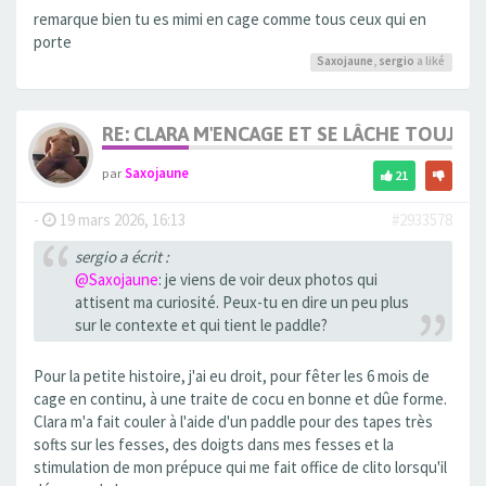
remarque bien tu es mimi en cage comme tous ceux qui en
porte
Saxojaune
,
sergio
a liké
RE: CLARA M'ENCAGE ET SE LÂCHE TOUJOU
par
Saxojaune
21
-
19 mars 2026, 16:13
#2933578
sergio a écrit :
@Saxojaune
: je viens de voir deux photos qui
attisent ma curiosité. Peux-tu en dire un peu plus
sur le contexte et qui tient le paddle?
Pour la petite histoire, j'ai eu droit, pour fêter les 6 mois de
cage en continu, à une traite de cocu en bonne et dûe forme.
Clara m'a fait couler à l'aide d'un paddle pour des tapes très
softs sur les fesses, des doigts dans mes fesses et la
stimulation de mon prépuce qui me fait office de clito lorsqu'il