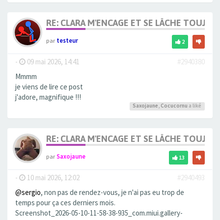
RE: CLARA M'ENCAGE ET SE LÂCHE TOUJOU
par
testeur
2
-
09 mai 2026, 14:41
#2940380
Mmmm
je viens de lire ce post
j'adore, magnifique !!!
Saxojaune
,
Cocucornu
a liké
RE: CLARA M'ENCAGE ET SE LÂCHE TOUJOU
par
Saxojaune
13
-
10 mai 2026, 12:02
#2940493
@sergio
, non pas de rendez-vous, je n'ai pas eu trop de
temps pour ça ces derniers mois.
Screenshot_2026-05-10-11-58-38-935_com.miui.gallery-