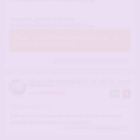
Screenshot_2025-10-28-16-52-29-
47_99c04817c0de5652397fc8b56c3b3817.jpg
Vous n’avez pas les permissions nécessaires pour voir
les fichiers joints à ce message.
gemini
,
fab21
,
attraction95
et 23
autres
a liké
RE: CLARA M'ENCAGE ET SE LÂCHE TOUJOU
par
Midemonmiange
3
-
29 oct. 2025, 17:33
#2908995
@Saxojaune
une domination douce et délicate où tu peux
ressentir que tu lui appartiens totalement
Saxojaune
,
MissSaxoJaune
,
sergio
a liké