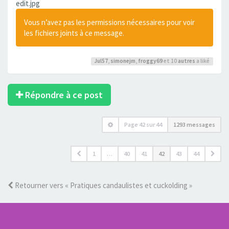
edit.jpg
Vous n’avez pas les permissions nécessaires pour voir
les fichiers joints à ce message.
Jul57
,
simonejm
,
froggy69
et 10
autres
a liké
Répondre à ce post
Page
42
sur
44
1293 messages
1
…
40
41
42
43
44
Retourner vers « Pratiques candaulistes et cuckolding »