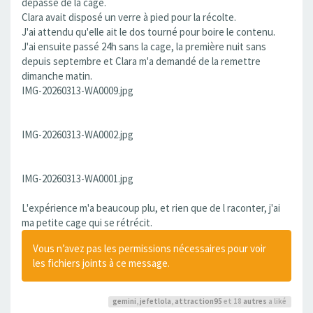
dépasse de la cage.
Clara avait disposé un verre à pied pour la récolte.
J'ai attendu qu'elle ait le dos tourné pour boire le contenu.
J'ai ensuite passé 24h sans la cage, la première nuit sans
depuis septembre et Clara m'a demandé de la remettre
dimanche matin.
IMG-20260313-WA0009.jpg
IMG-20260313-WA0002.jpg
IMG-20260313-WA0001.jpg
L'expérience m'a beaucoup plu, et rien que de l raconter, j'ai
ma petite cage qui se rétrécit.
Vous n’avez pas les permissions nécessaires pour voir
les fichiers joints à ce message.
gemini
,
jefetlola
,
attraction95
et 18
autres
a liké