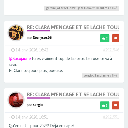
gemini
,
attraction95
,
jefetlola
et 20
autres
a liké
RE: CLARA M'ENCAGE ET SE LÂCHE TOUJOU
par
Dionysos06
2
-
14 janv. 2026, 16:42
#2921546
@Saxojaune
tu es vraiment top de la sorte. Le rose te va à
ravir.
Et Clara toujours plus joueuse.
sergio
,
Saxojaune
a liké
RE: CLARA M'ENCAGE ET SE LÂCHE TOUJOU
par
sergio
3
-
14 janv. 2026, 16:51
#2921551
Qu'en est-il pour 2026? Déjà en cage?