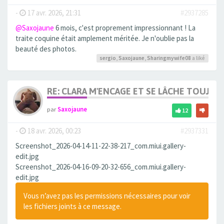
-
17 avr. 2026, 21:31
#2937285
@Saxojaune
6 mois, c'est proprement impressionnant ! La
traite coquine était amplement méritée. Je n'oublie pas la
beauté des photos.
sergio
,
Saxojaune
,
Sharingmywife08
a liké
RE: CLARA M'ENCAGE ET SE LÂCHE TOUJOU
par
Saxojaune
12
-
18 avr. 2026, 00:23
#2937331
Screenshot_2026-04-14-11-22-38-217_com.miui.gallery-
edit.jpg
Screenshot_2026-04-16-09-20-32-656_com.miui.gallery-
edit.jpg
Vous n’avez pas les permissions nécessaires pour voir
les fichiers joints à ce message.