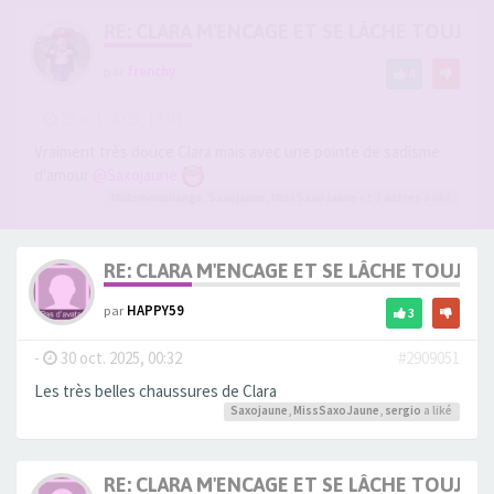
RE: CLARA M'ENCAGE ET SE LÂCHE TOUJOU
par
frenchy
4
-
29 oct. 2025, 18:03
#2909003
Vraiment très douce Clara mais avec une pointe de sadisme
d'amour
@Saxojaune
Midemonmiange
,
Saxojaune
,
MissSaxoJaune
et 1
autres
a liké
RE: CLARA M'ENCAGE ET SE LÂCHE TOUJOU
par
HAPPY59
3
-
30 oct. 2025, 00:32
#2909051
Les très belles chaussures de Clara
Saxojaune
,
MissSaxoJaune
,
sergio
a liké
RE: CLARA M'ENCAGE ET SE LÂCHE TOUJOU