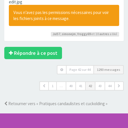
edit.jpg
Vous n’avez pas les permissions nécessaires pour voir
les fichiers joints à ce message.
Jul57
,
simonejm
,
froggy69
et 10
autres
a liké
Répondre à ce post
Page
42
sur
44
1293 messages
1
…
40
41
42
43
44
Retourner vers « Pratiques candaulistes et cuckolding »