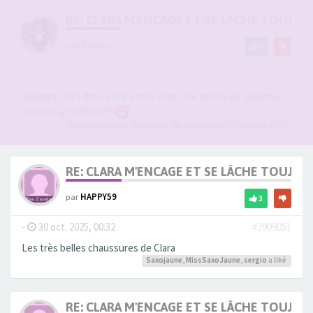
RE: CLARA M'ENCAGE ET SE LÂCHE TOUJOU
par
frenchy
4
-
29 oct. 2025, 18:03
#2909003
Vraiment très douce Clara mais avec une pointe de sadisme
d'amour
@Saxojaune
Midemonmiange
,
Saxojaune
,
MissSaxoJaune
et 1
autres
a liké
RE: CLARA M'ENCAGE ET SE LÂCHE TOUJOU
par
HAPPY59
3
-
30 oct. 2025, 00:32
#2909051
Les très belles chaussures de Clara
Saxojaune
,
MissSaxoJaune
,
sergio
a liké
RE: CLARA M'ENCAGE ET SE LÂCHE TOUJOU