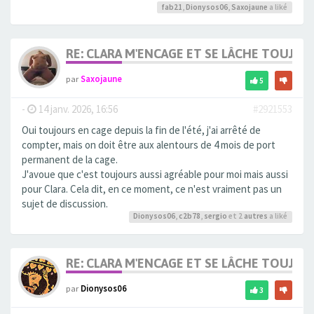
fab21
,
Dionysos06
,
Saxojaune
a liké
RE: CLARA M'ENCAGE ET SE LÂCHE TOUJOU
par
Saxojaune
5
-
14 janv. 2026, 16:56
#2921553
Oui toujours en cage depuis la fin de l'été, j'ai arrêté de
compter, mais on doit être aux alentours de 4 mois de port
permanent de la cage.
J'avoue que c'est toujours aussi agréable pour moi mais aussi
pour Clara. Cela dit, en ce moment, ce n'est vraiment pas un
sujet de discussion.
Dionysos06
,
c2b78
,
sergio
et 2
autres
a liké
RE: CLARA M'ENCAGE ET SE LÂCHE TOUJOU
par
Dionysos06
3