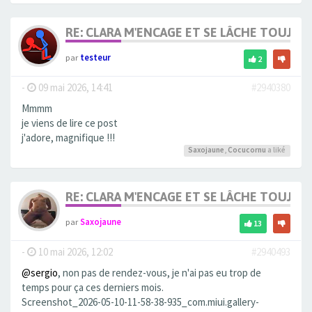
RE: CLARA M'ENCAGE ET SE LÂCHE TOUJOU
par
testeur
2
-
09 mai 2026, 14:41
#2940380
Mmmm
je viens de lire ce post
j'adore, magnifique !!!
Saxojaune
,
Cocucornu
a liké
RE: CLARA M'ENCAGE ET SE LÂCHE TOUJOU
par
Saxojaune
13
-
10 mai 2026, 12:02
#2940493
@sergio
, non pas de rendez-vous, je n'ai pas eu trop de
temps pour ça ces derniers mois.
Screenshot_2026-05-10-11-58-38-935_com.miui.gallery-