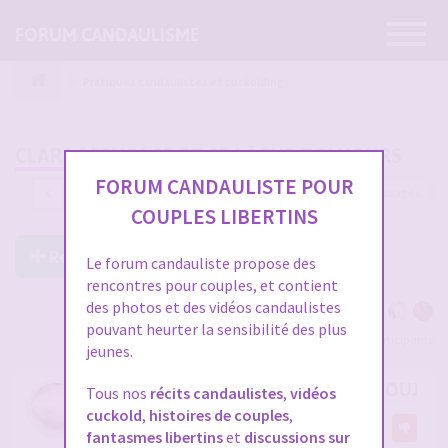
Ouvrir
FORUM CANDAULISME
la
navigatio
Pratiques candaulistes et cuckolding
CLARA M'ENCAGE ET SE LÂCHE TOUJOURS
FORUM CANDAULISTE POUR
1293 messages
1
…
40
41
42
43
44
COUPLES LIBERTINS
Répondre à ce post
Le forum candauliste propose des
rencontres pour couples, et contient
des photos et des vidéos candaulistes
pouvant heurter la sensibilité des plus
Voir tous les participants
jeunes.
RE: CLARA M'ENCAGE ET SE LÂCHE TOUJOU
Tous nos
récits candaulistes
,
vidéos
cuckold
,
histoires de couples
,
par
Midemonmiange
3
fantasmes libertins
et
discussions sur