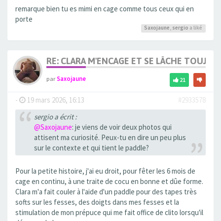
remarque bien tu es mimi en cage comme tous ceux qui en
porte
Saxojaune
,
sergio
a liké
RE: CLARA M'ENCAGE ET SE LÂCHE TOUJOU
par
Saxojaune
21
-
19 mars 2026, 16:13
#2933578
sergio a écrit :
@Saxojaune
: je viens de voir deux photos qui
attisent ma curiosité. Peux-tu en dire un peu plus
sur le contexte et qui tient le paddle?
Pour la petite histoire, j'ai eu droit, pour fêter les 6 mois de
cage en continu, à une traite de cocu en bonne et dûe forme.
Clara m'a fait couler à l'aide d'un paddle pour des tapes très
softs sur les fesses, des doigts dans mes fesses et la
stimulation de mon prépuce qui me fait office de clito lorsqu'il