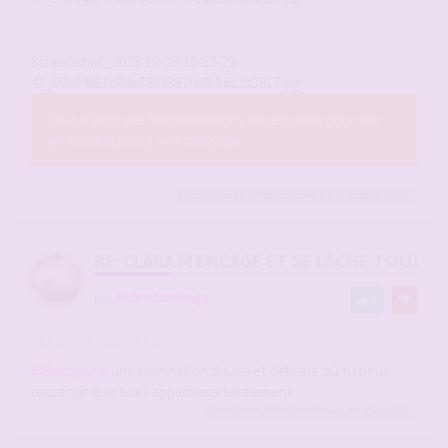
Screenshot_2025-10-28-16-52-29-
47_99c04817c0de5652397fc8b56c3b3817.jpg
Vous n’avez pas les permissions nécessaires pour voir
les fichiers joints à ce message.
gemini
,
fab21
,
attraction95
et 23
autres
a liké
RE: CLARA M'ENCAGE ET SE LÂCHE TOUJOU
par
Midemonmiange
3
-
29 oct. 2025, 17:33
#2908995
@Saxojaune
une domination douce et délicate où tu peux
ressentir que tu lui appartiens totalement
Saxojaune
,
MissSaxoJaune
,
sergio
a liké