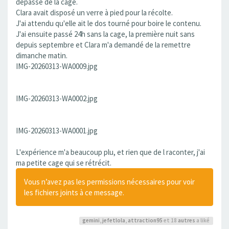
dépasse de la cage.
Clara avait disposé un verre à pied pour la récolte.
J'ai attendu qu'elle ait le dos tourné pour boire le contenu.
J'ai ensuite passé 24h sans la cage, la première nuit sans
depuis septembre et Clara m'a demandé de la remettre
dimanche matin.
IMG-20260313-WA0009.jpg
IMG-20260313-WA0002.jpg
IMG-20260313-WA0001.jpg
L'expérience m'a beaucoup plu, et rien que de l raconter, j'ai
ma petite cage qui se rétrécit.
Vous n’avez pas les permissions nécessaires pour voir
les fichiers joints à ce message.
gemini
,
jefetlola
,
attraction95
et 18
autres
a liké