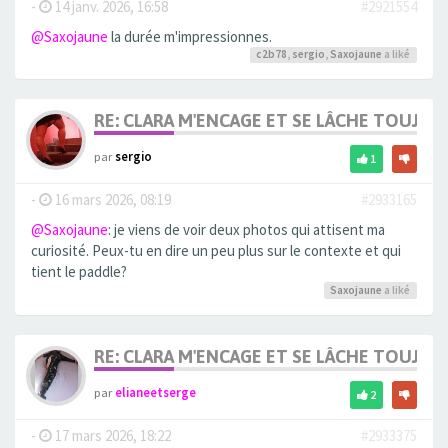
-
14 janv. 2026, 16:58
#2921554
@Saxojaune
la durée m'impressionnes.
c2b78
,
sergio
,
Saxojaune
a liké
RE: CLARA M'ENCAGE ET SE LÂCHE TOUJOU
par
sergio
1
-
16 mars 2026, 08:19
#2933165
@Saxojaune
: je viens de voir deux photos qui attisent ma
curiosité. Peux-tu en dire un peu plus sur le contexte et qui
tient le paddle?
Saxojaune
a liké
RE: CLARA M'ENCAGE ET SE LÂCHE TOUJOU
par
elianeetserge
2
-
17 mars 2026, 18:22
#2933375