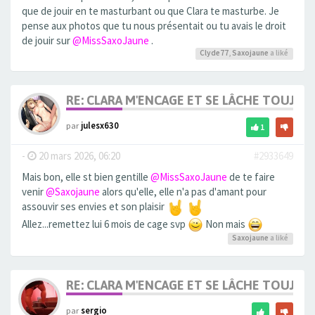
que de jouir en te masturbant ou que Clara te masturbe. Je
pense aux photos que tu nous présentait ou tu avais le droit
de jouir sur
@MissSaxoJaune
.
Clyde77
,
Saxojaune
a liké
RE: CLARA M'ENCAGE ET SE LÂCHE TOUJOU
par
julesx630
1
-
20 mars 2026, 06:20
#2933649
Mais bon, elle st bien gentille
@MissSaxoJaune
de te faire
venir
@Saxojaune
alors qu'elle, elle n'a pas d'amant pour
assouvir ses envies et son plaisir
Allez...remettez lui 6 mois de cage svp
Non mais
Saxojaune
a liké
RE: CLARA M'ENCAGE ET SE LÂCHE TOUJOU
par
sergio