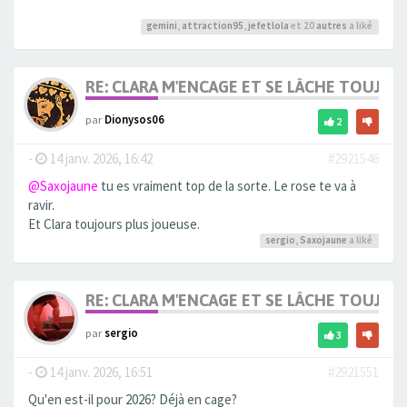
gemini
,
attraction95
,
jefetlola
et 20
autres
a liké
RE: CLARA M'ENCAGE ET SE LÂCHE TOUJOU
par
Dionysos06
2
-
14 janv. 2026, 16:42
#2921546
@Saxojaune
tu es vraiment top de la sorte. Le rose te va à
ravir.
Et Clara toujours plus joueuse.
sergio
,
Saxojaune
a liké
RE: CLARA M'ENCAGE ET SE LÂCHE TOUJOU
par
sergio
3
-
14 janv. 2026, 16:51
#2921551
Qu'en est-il pour 2026? Déjà en cage?