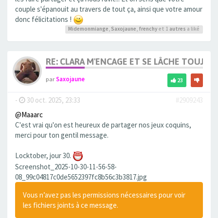
couple s'épanouit au travers de tout ça, ainsi que votre amour
donc félicitations !
Midemonmiange
,
Saxojaune
,
frenchy
et 1
autres
a liké
RE: CLARA M'ENCAGE ET SE LÂCHE TOUJOU
par
Saxojaune
23
-
30 oct. 2025, 23:33
#2909243
@Maaarc
C'est vrai qu'on est heureux de partager nos jeux coquins,
merci pour ton gentil message.
Locktober, jour 30.
Screenshot_2025-10-30-11-56-58-
08_99c04817c0de5652397fc8b56c3b3817.jpg
Vous n’avez pas les permissions nécessaires pour voir
les fichiers joints à ce message.