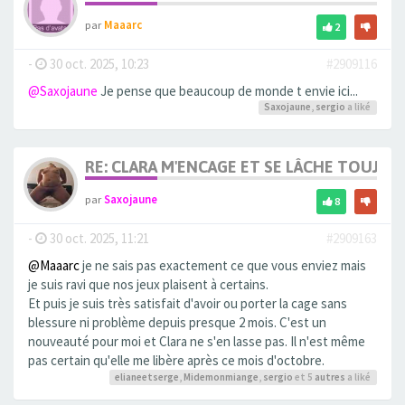
par
Maaarc
2
-
30 oct. 2025, 10:23
#2909116
@Saxojaune
Je pense que beaucoup de monde t envie ici...
Saxojaune
,
sergio
a liké
RE: CLARA M'ENCAGE ET SE LÂCHE TOUJOU
par
Saxojaune
8
-
30 oct. 2025, 11:21
#2909163
@Maaarc
je ne sais pas exactement ce que vous enviez mais
je suis ravi que nos jeux plaisent à certains.
Et puis je suis très satisfait d'avoir ou porter la cage sans
blessure ni problème depuis presque 2 mois. C'est un
nouveauté pour moi et Clara ne s'en lasse pas. Il n'est même
pas certain qu'elle me libère après ce mois d'octobre.
elianeetserge
,
Midemonmiange
,
sergio
et 5
autres
a liké