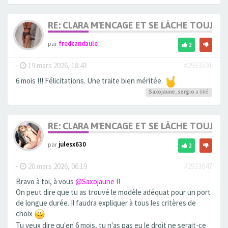
RE: CLARA M'ENCAGE ET SE LÂCHE TOUJOU
par
fredcandaule
2
-
19 mars 2026, 18:43
#2933591
6 mois !!! Félicitations. Une traite bien méritée.
Saxojaune
,
sergio
a liké
RE: CLARA M'ENCAGE ET SE LÂCHE TOUJOU
par
julesx630
2
-
20 mars 2026, 06:19
#2933647
Bravo à toi, à vous
@Saxojaune
!!
On peut dire que tu as trouvé le modèle adéquat pour un port
de longue durée. Il faudra expliquer à tous les critères de
choix
Tu veux dire qu'en 6 mois, tu n'as pas eu le droit ne serait-ce