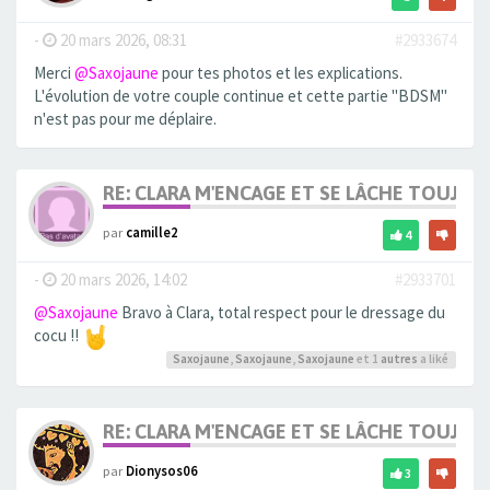
-
20 mars 2026, 08:31
#2933674
Merci
@Saxojaune
pour tes photos et les explications.
L'évolution de votre couple continue et cette partie "BDSM"
n'est pas pour me déplaire.
RE: CLARA M'ENCAGE ET SE LÂCHE TOUJOU
par
camille2
4
-
20 mars 2026, 14:02
#2933701
@Saxojaune
Bravo à Clara, total respect pour le dressage du
cocu !!
Saxojaune
,
Saxojaune
,
Saxojaune
et 1
autres
a liké
RE: CLARA M'ENCAGE ET SE LÂCHE TOUJOU
par
Dionysos06
3