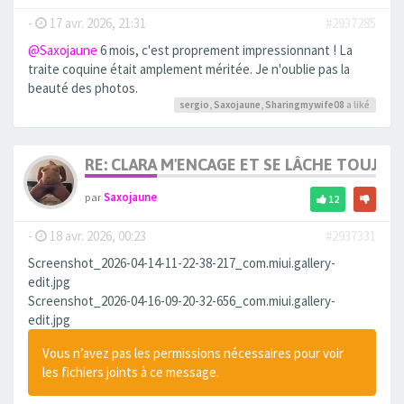
-
17 avr. 2026, 21:31
#2937285
@Saxojaune
6 mois, c'est proprement impressionnant ! La
traite coquine était amplement méritée. Je n'oublie pas la
beauté des photos.
sergio
,
Saxojaune
,
Sharingmywife08
a liké
RE: CLARA M'ENCAGE ET SE LÂCHE TOUJOU
par
Saxojaune
12
-
18 avr. 2026, 00:23
#2937331
Screenshot_2026-04-14-11-22-38-217_com.miui.gallery-
edit.jpg
Screenshot_2026-04-16-09-20-32-656_com.miui.gallery-
edit.jpg
Vous n’avez pas les permissions nécessaires pour voir
les fichiers joints à ce message.