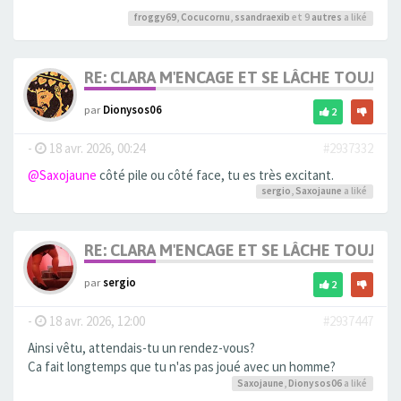
froggy69
,
Cocucornu
,
ssandraexib
et 9
autres
a liké
RE: CLARA M'ENCAGE ET SE LÂCHE TOUJOU
par
Dionysos06
2
-
18 avr. 2026, 00:24
#2937332
@Saxojaune
côté pile ou côté face, tu es très excitant.
sergio
,
Saxojaune
a liké
RE: CLARA M'ENCAGE ET SE LÂCHE TOUJOU
par
sergio
2
-
18 avr. 2026, 12:00
#2937447
Ainsi vêtu, attendais-tu un rendez-vous?
Ca fait longtemps que tu n'as pas joué avec un homme?
Saxojaune
,
Dionysos06
a liké