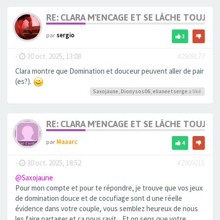
RE: CLARA M'ENCAGE ET SE LÂCHE TOUJOU
par
sergio
3
-
30 oct. 2025, 13:08
#2909177
Clara montre que Domination et douceur peuvent aller de pair
(es?).
Saxojaune
,
Dionysos06
,
elianeetserge
a liké
RE: CLARA M'ENCAGE ET SE LÂCHE TOUJOU
par
Maaarc
4
-
30 oct. 2025, 18:52
#2909215
@Saxojaune
Pour mon compte et pour te répondre, je trouve que vos jeux
de domination douce et de cocufiage sont d une réelle
évidence dans votre couple, vous semblez heureux de nous
les faire partager et ça nous ravit... Et on sens que votre