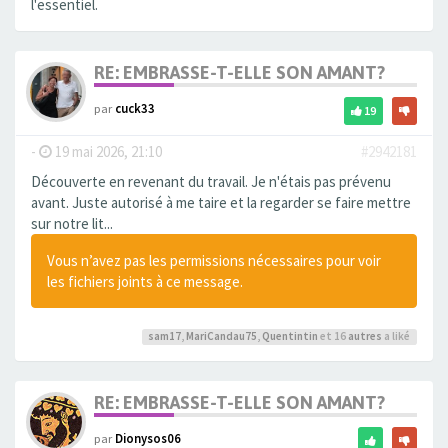
l'essentiel.
RE: EMBRASSE-T-ELLE SON AMANT?
par
cuck33
19
-
19 mai 2026, 21:10
#2942181
Découverte en revenant du travail. Je n'étais pas prévenu
avant. Juste autorisé à me taire et la regarder se faire mettre
sur notre lit...
Vous n’avez pas les permissions nécessaires pour voir
les fichiers joints à ce message.
sam17
,
MariCandau75
,
Quentintin
et 16
autres
a liké
RE: EMBRASSE-T-ELLE SON AMANT?
par
Dionysos06