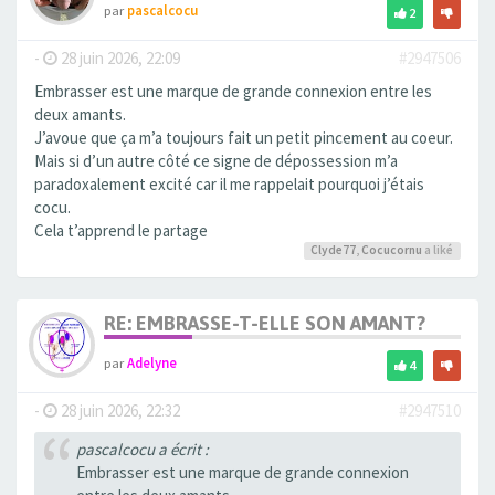
par
pascalcocu
2
-
28 juin 2026, 22:09
#2947506
Embrasser est une marque de grande connexion entre les
deux amants.
J’avoue que ça m’a toujours fait un petit pincement au coeur.
Mais si d’un autre côté ce signe de dépossession m’a
paradoxalement excité car il me rappelait pourquoi j’étais
cocu.
Cela t’apprend le partage
Clyde77
,
Cocucornu
a liké
RE: EMBRASSE-T-ELLE SON AMANT?
par
Adelyne
4
-
28 juin 2026, 22:32
#2947510
pascalcocu a écrit :
Embrasser est une marque de grande connexion