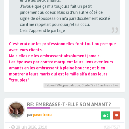
entre les deux amants.
J’avoue que ça m’a toujours fait un petit
pincement au coeur. Mais si d’un autre côté ce
signe de dépossession m’a paradoxalement excité
car il me rappelait pourquoi j’étais cocu.
Cela t’apprend le partage
C'est vrai que les professionnelles font tout ou presque
avec leurs clients.
Mais elles ne les embrassent absolument jamais.
Les épouses par contre marquent leurs liens avec leurs
amants en les embrassant à pleine bouche ; et bien
montrer à leurs maris qui est le mâle alfa dans leurs
"trouples"
fabien7594
,
pascalcocu
,
Clyde77
et 1
autres
a liké
RE: EMBRASSE-T-ELLE SON AMANT?
par
pascalcocu
2
-
28 juin 2026, 23:10
#2947527