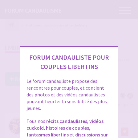
Ouvrir
FORUM CANDAULISME
la
navigatio
Pratiques candaulistes et cuckolding
EMBRASSE-T-ELLE SON AMANT?
FORUM CANDAULISTE POUR
919 messages
1
…
27
28
29
30
31
COUPLES LIBERTINS
Répondre à ce post
Le forum candauliste propose des
rencontres pour couples, et contient
des photos et des vidéos candaulistes
pouvant heurter la sensibilité des plus
Voir tous les participants
jeunes.
RE: EMBRASSE-T-ELLE SON AMANT?
Tous nos
récits candaulistes
,
vidéos
cuckold
,
histoires de couples
,
par
Dionysos06
1
fantasmes libertins
et
discussions sur