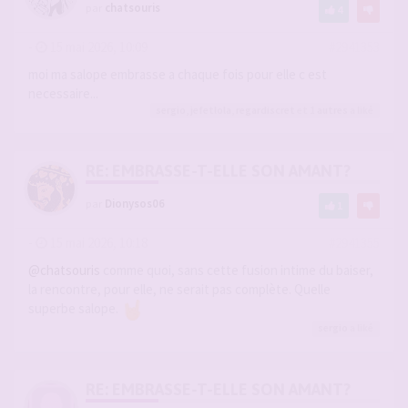
par
chatsouris
4
-
15 mai 2026, 10:09
#2941353
moi ma salope embrasse a chaque fois pour elle c est
necessaire...
sergio
,
jefetlola
,
regardiscret
et 1
autres
a liké
RE: EMBRASSE-T-ELLE SON AMANT?
par
Dionysos06
1
-
15 mai 2026, 10:18
#2941355
@chatsouris
comme quoi, sans cette fusion intime du baiser,
la rencontre, pour elle, ne serait pas complète. Quelle
superbe salope.
sergio
a liké
RE: EMBRASSE-T-ELLE SON AMANT?