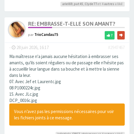
ariel69
,
pat45
,
Clyde77
et 4
autres
a liké
RE: EMBRASSE-T-ELLE SON AMANT?
par
TrioCandau75
7
-
28 juin 2026, 16:17
#2947467
Ma maîtresse n'a jamais aucune hésitation à embrasser ses
amants, qu'ils soient réguliers ou de passage elle n'hésite pas
à accueillir leur langue dans sa bouche et à mettre la sienne
dans la leur.
07. Avec Jef et Laurentc.jpg
08 P1000224c.jpg
15. Avec JLc.jpg
DCP_0016c.jpg
Vous n’avez pas les permissions nécessaires pour voir
les fichiers joints à ce message.