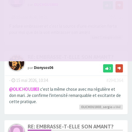
par
OLICHOU1803
2
-
15 mai 2026, 10:31
#2941360
F adore embrasser et c'est la source d'une excitation forte
pour moi que de la voir embrasser son amant
sam17
,
sergio
a liké
RE: EMBRASSE-T-ELLE SON AMANT?
par
Dionysos06
2
-
15 mai 2026, 10:34
#2941364
@OLICHOU1803
c'est la même chose avec ma régulière et
don mari. Je confirme l'intensité remarquable et excitante de
cette pratique.
OLICHOU1803
,
sergio
a liké
RE: EMBRASSE-T-ELLE SON AMANT?