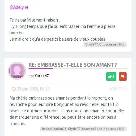
@Adelyne
Tu as parfaitement raison .
Il y a longtemps que j’ai pu embrasser ma femme à pleine
bouche.
Je n’ai droit qu’à de petits baisers de vieux couples
Clyde77
,
Cocucornu
a liké
RE: EMBRASSE-T-ELLE SON AMANT?
par
Yorke47
5
-
29 juin 2026, 06:19
#2947540
Ma chérie embrasse ses amants pendant le rapport, en
revanche pour leur dire bonjour et au revoir elle leur fait 2
bises, ce qui me surprend... sans doute une manière pour elle
de marquer une différence, ou peut être encore un pas à
franchir.
DeliceCandau13
,
Clyde77
,
hbreton56
et 2
autres
a liké