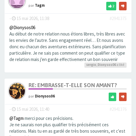
par
Tagm
2
-
15 mai 2026, 11:38
#2941375
@Dionysos06
Au début de notre relation nous étions libres, très libres avec
les envies de l’autre. Sans engagement réel… Et nous avons
donc eu chacun des aventures extérieures. Sans planification
particulière. Je ne sais pas comment on peut qualifier ce type
de relation mais j’en garde effectivement un bon souvenir
sergio
,
Dionysos06
a liké
RE: EMBRASSE-T-ELLE SON AMANT?
par
Dionysos06
-
15 mai 2026, 11:40
#2941376
@Tagm
merci pour ces précisions.
Je ne saurais non plus qualifier très précisément ces
relations. Mais tu en as gardé de très bons souvenirs, et c'est