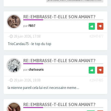
jefetlola
,
FB57
,
chrismanu
et 4
autres
a liké
RE: EMBRASSE-T-ELLE SON AMANT?
par
FB57
-
28 juin 2026, 17:08
#2947477
TrioCandau75 - le top du top
RE: EMBRASSE-T-ELLE SON AMANT?
par
chatsouris
-
28 juin 2026, 18:08
#2947485
la mienne pareil cela lui est necessaire meme....
RE: EMBRASSE-T-ELLE SON AMANT?