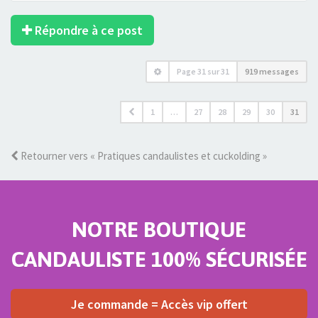
Répondre à ce post
Page
31
sur
31
919 messages
1
…
27
28
29
30
31
Retourner vers « Pratiques candaulistes et cuckolding »
NOTRE BOUTIQUE
CANDAULISTE 100% SÉCURISÉE
Je commande = Accès vip offert