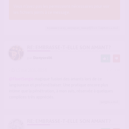
Vous n’avez pas les permissions nécessaires pour voir
les fichiers joints à ce message.
hommessexy
,
michpat
,
mika007
et 7
autres
a liké
RE: EMBRASSE-T-ELLE SON AMANT?
par
Dionysos06
1
-
15 mai 2026, 08:58
#2941338
@FloetSergio
magique fusion des amants lors de ce
langoureux et profond baiser. Une pratique encore plus
intime que la pénétration, à mon avis, réservée à quelques
complices très appréciés.
sergio
a liké
RE: EMBRASSE-T-ELLE SON AMANT?