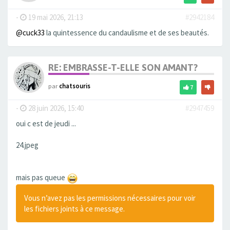
-
19 mai 2026, 21:13
#2942184
@cuck33
la quintessence du candaulisme et de ses beautés.
RE: EMBRASSE-T-ELLE SON AMANT?
par
chatsouris
7
-
28 juin 2026, 15:40
#2947459
oui c est de jeudi ...
24.jpeg
mais pas queue
Vous n’avez pas les permissions nécessaires pour voir
les fichiers joints à ce message.