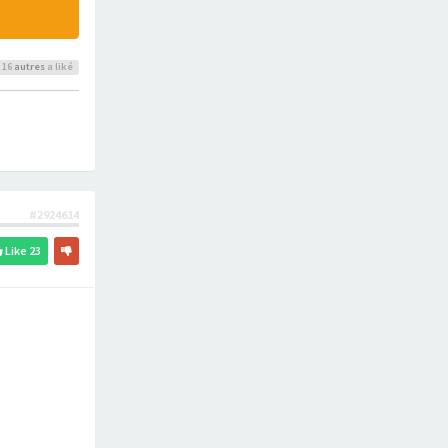
 16
autres
a liké
#2924614
Like
23