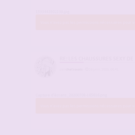
1593443802138.jpg
Vous n’avez pas les permissions nécessaires pour voi
RE: LES CHAUSSURES SEXY DE
par
chatsouris
-
26 janv. 2026, 06:41
Capture d'écrans_20200708-165616.png
Vous n’avez pas les permissions nécessaires pour voi