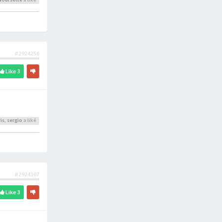
#2924256
Like
3
is
,
sergio
a liké
#2924307
Like
3