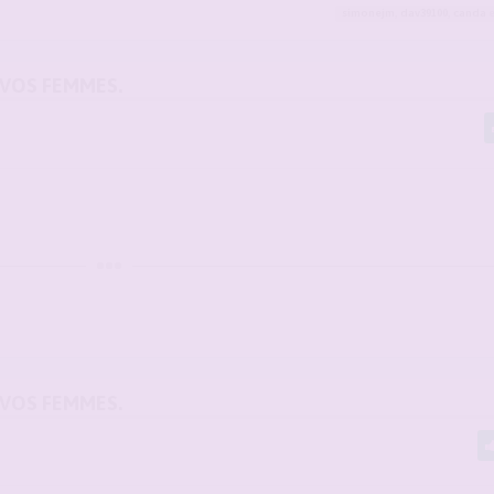
simonejm
,
dav39100
,
canda
e
 VOS FEMMES.
 VOS FEMMES.