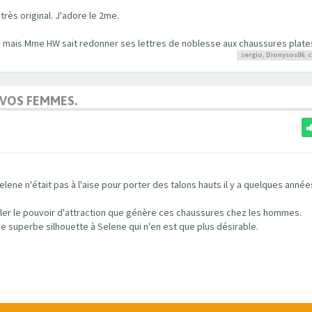
rès original. J'adore le 2me.
auts mais Mme HW sait redonner ses lettres de noblesse aux chaussures plate
sergio
,
Dionysos06
,
c
 VOS FEMMES.
ene n'était pas à l'aise pour porter des talons hauts il y a quelques années
ler le pouvoir d'attraction que génère ces chaussures chez les hommes.
une superbe silhouette à Selene qui n'en est que plus désirable.