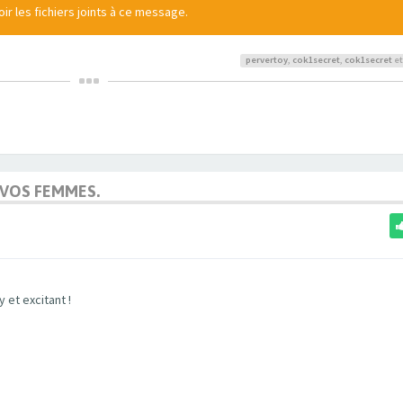
r les fichiers joints à ce message.
pervertoy
,
cok1secret
,
cok1secret
et
 VOS FEMMES.
 et excitant !