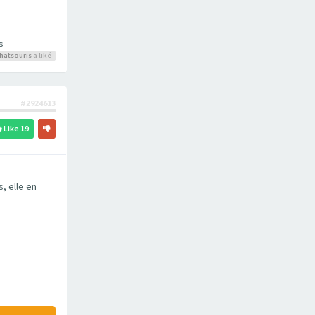
s
hatsouris
a liké
#2924613
Like
19
, elle en