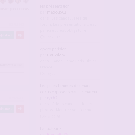
Ma présentation
tous les participants
par
maxou501
dans :
Les candaulistes du
forum, Les présentations c'est
#2921643
par ici et c'est obligatoire
Like
2
Hier, 23:12
Apero parisien
par
Dou2dom
dans :
Candaulisme Paris - Ile de
Noursette
a liké
France
Hier, 22:51
Les jolies femmes des maris
cocus exposées par l'animateur
par
rych2
#2924200
dans :
Vidéos candaulistes et
Like
9
photos - Montrez vos femmes !
Hier, 22:26
Le facteur X
par
Kimilefty75