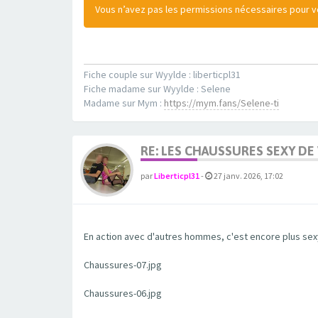
Vous n’avez pas les permissions nécessaires pour voi
Fiche couple sur Wyylde : liberticpl31
Fiche madame sur Wyylde : Selene
Madame sur Mym :
https://mym.fans/Selene-ti
RE: LES CHAUSSURES SEXY DE
par
Liberticpl31
-
27 janv. 2026, 17:02
En action avec d'autres hommes, c'est encore plus sexy
Chaussures-07.jpg
Chaussures-06.jpg