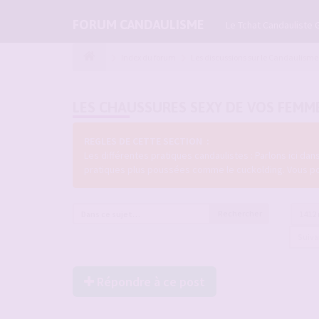
FORUM CANDAULISME
Le Tchat Candauliste 
Index du forum
Les discussions sur le Candaulisme
LES CHAUSSURES SEXY DE VOS FEMM
REGLES DE CETTE SECTION :
Les différentes pratiques candaulistes : Parlons ici da
pratiques plus poussées comme le cuckolding. Vous pouve
Rechercher
1412
Suiv
Répondre à ce post