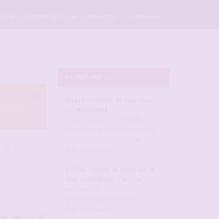
×
Créer un compte sur Forum candaulisme
Connexion
A L'INSTANT ...
Ma présentation de mari cocu
 aussi des
par
maxou501
dans :
Les candaulistes du
forum, Les présentations c'est
par ici et c'est obligatoire
48
il y a 56 minutes
2 - Pour Obtenir le diams sur le
chat candaulisme c'est par ...
par
Casa75
dans :
A propos du forum
il y a 57 minutes