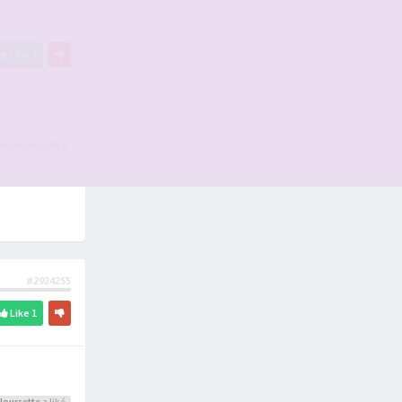
#2924231
Like
2
is
,
sergio
a liké
#2924255
Like
1
Noursette
a liké