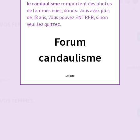
le candaulisme
comportent des photos
Voir 
de femmes nues, donc si vous avez plus
de 18 ans, vous pouvez ENTRER, sinon
veuillez quittez.
 VOS FEMMES.
Forum
candaulisme
.
sergio
,
Quittez
gulier
 VOS FEMMES.