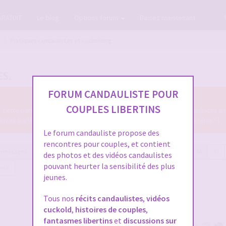
GRATUIT
Le blog
Options forum
Baisez maintenant
Pratiques candaulistes et cuckolding
ES.
FORUM CANDAULISTE POUR
COUPLES LIBERTINS
ns cette partie du Forum Candauliste des diverses pratiques candaulistes et
z parler de tout ce qui se fait en candaulisme, ou qui ne se fait pas :-)
Le forum candauliste propose des
rencontres pour couples, et contient
 messages
Page
46
sur
48
Précédente
1
…
44
45
46
47
des photos et des vidéos candaulistes
pouvant heurter la sensibilité des plus
ante
jeunes.
Tous nos
récits candaulistes
,
vidéos
cuckold
,
histoires de couples
,
fantasmes libertins
et
discussions sur