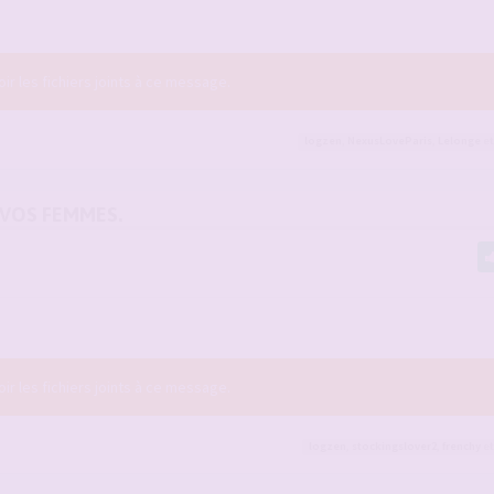
r les fichiers joints à ce message.
logzen
,
NexusLoveParis
,
Lelonge
et
 VOS FEMMES.
r les fichiers joints à ce message.
logzen
,
stockingslover2
,
frenchy
et