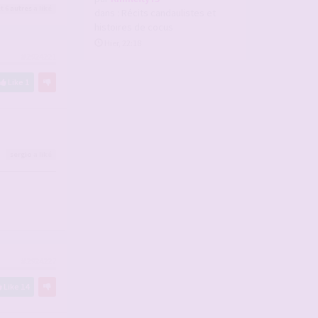
t 6
autres
a liké
dans :
Récits candaulistes et
histoires de cocus
Hier, 22:18
#2924221
Like
1
sergio
a liké
#2924227
Like
14