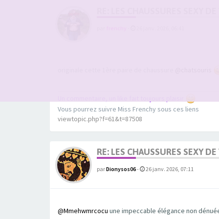
RE: LES CHAUSSURES SEXY DE
par
frenchy
-
26 janv. 2026, 06:41
originale cette 1ère paire de chaussure
@chatsouris
Un commentaire, un like fait toujours plaisir
Vous pourrez suivre Miss Frenchy sous ces liens
viewtopic.php?f=61&t=87508
RE: LES CHAUSSURES SEXY DE
par
Dionysos06
-
26 janv. 2026, 07:11
@Mmehwmrcocu
une impeccable élégance non dénuée