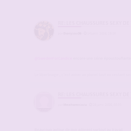
RE: LES CHAUSSURES SEXY DE
par
Dionysos06
-
14 janv. 2026, 18:50
@SwedenForCandice
encore une série époustouflante
Le libertinage , c'est aimer au pluriel tout en restant sin
RE: LES CHAUSSURES SEXY DE
par
Mmehwmrcocu
-
26 janv. 2026, 05:30
Beaucoup autour de moi adorent surtout au travail