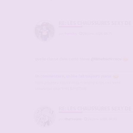
RE: LES CHAUSSURES SEXY DE
par
frenchy
-
26 janv. 2026, 06:35
quelle classe dans cette tenue
@Mmehwmrcocu
Un commentaire, un like fait toujours plaisir
Vous pourrez suivre Miss Frenchy sous ces liens
viewtopic.php?f=61&t=87508
RE: LES CHAUSSURES SEXY DE
par
chatsouris
-
26 janv. 2026, 06:40