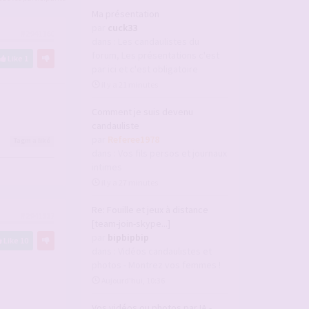
Ma présentation
par
cuck33
#2941160
dans :
Les candaulistes du
forum, Les présentations c'est
Like
1
par ici et c'est obligatoire
il y a 21 minutes
Comment je suis devenu
candauliste
par
Referee1978
Tagm
a liké
dans :
Vos fils persos et journaux
intimes
il y a 27 minutes
Re: Fouille et jeux à distance
#2941337
[team-join-skype...]
par
bipbipbip
Like
10
dans :
Vidéos candaulistes et
photos - Montrez vos femmes !
Aujourd’hui, 10:36
Vos vidéos ou photos par IA -