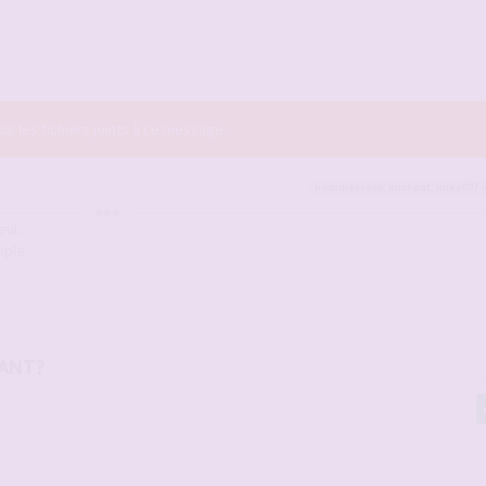
r les fichiers joints à ce message.
hommessexy
,
michpat
,
mika007
e
eul.
uple.
MANT?