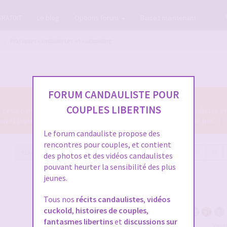
GRATUIT
Le blog
Options forum
Baisez maintenant
Pratiques candaulistes et cuckolding
FORUM CANDAULISTE POUR
COUPLES LIBERTINS
ns cette partie du Forum Candauliste des diverses pratiques candaulistes et
z parler de tout ce qui se fait en candaulisme, ou qui ne se fait pas :-)
Le forum candauliste propose des
rencontres pour couples, et contient
919 messages
Page
31
sur
31
Précédente
1
…
27
28
des photos et des vidéos candaulistes
pouvant heurter la sensibilité des plus
jeunes.
Tous nos
récits candaulistes
,
vidéos
cuckold
,
histoires de couples
,
fantasmes libertins
et
discussions sur
Voir 