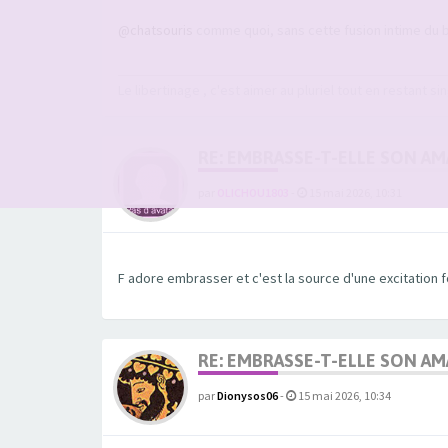
@chatsouris
comme quoi, sans cette fusion intime du ba
Le libertinage , c'est aimer au pluriel tout en restant sin
RE: EMBRASSE-T-ELLE SON A
par
OLICHOU1803
-
15 mai 2026, 10:31
F adore embrasser et c'est la source d'une excitation 
RE: EMBRASSE-T-ELLE SON A
par
Dionysos06
-
15 mai 2026, 10:34