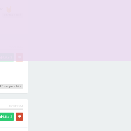
pe.
sergio
a liké
#2941360
Like
2
17
,
sergio
a liké
#2941364
Like
2