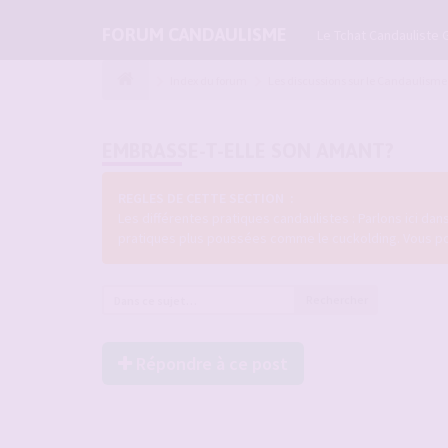
FORUM CANDAULISME
Le Tchat Candauliste 
Index du forum
Les discussions sur le Candaulisme
EMBRASSE-T-ELLE SON AMANT?
REGLES DE CETTE SECTION :
Les différentes pratiques candaulistes : Parlons ici da
pratiques plus poussées comme le cuckolding. Vous pouve
Rechercher
Répondre à ce post