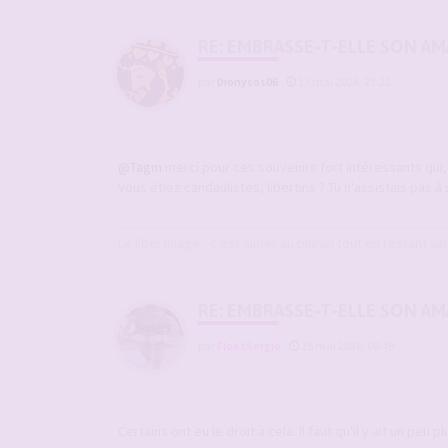
RE: EMBRASSE-T-ELLE SON A
par
Dionysos06
-
13 mai 2026, 23:22
@Tagm
merci pour ces souvenirs fort intéressants qui
Vous étiez candaulistes, libertins ? Tu n'assistais pas à
Le libertinage , c'est aimer au pluriel tout en restant sin
RE: EMBRASSE-T-ELLE SON A
par
FloetSergio
-
15 mai 2026, 08:49
Certains ont eu le droit à cela. Il faut qu'il y ait un peu p