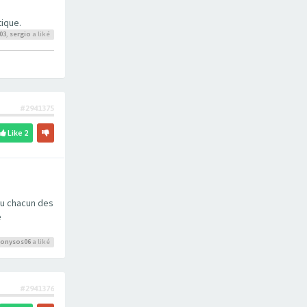
tique.
03
,
sergio
a liké
#2941375
Like
2
eu chacun des
e
ionysos06
a liké
#2941376