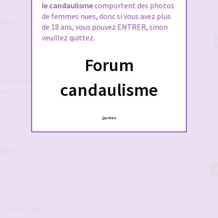
le candaulisme
comportent des photos
de femmes nues, donc si vous avez plus
MANT?
de 18 ans, vous pouvez ENTRER, sinon
veuillez quittez.
Forum
, manifestement, t'ont marqué.
candaulisme
 ses ébats ?
gulier
Quittez
MANT?
lus que le feeling.