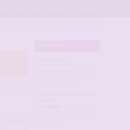
×
Créer un compte sur Forum candaulisme
Connexion
A L'INSTANT ...
Vers une reprise ?
 aussi des
par
fleurdeprunier
dans :
Vos fils persos et journaux
intimes
il y a moins d’une minute
29
30
31
J'ai invité son ex amant à dîner à
la maison
par
Jeamco
dans :
Vos fils persos et journaux
intimes
il y a 4 minutes
tous les participants