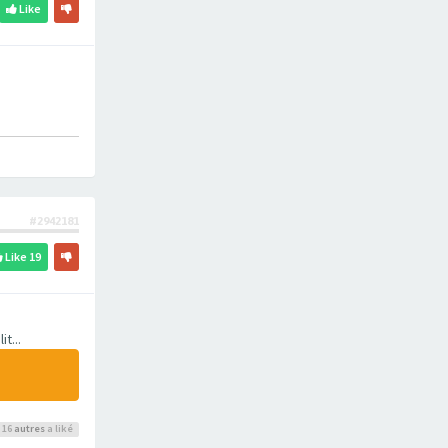
Like
#2942181
Like
19
t...
 16
autres
a liké