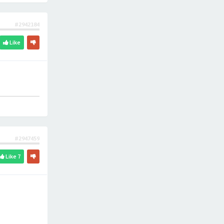
#2942184
Like
#2947459
Like
7