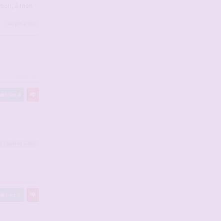
tion, à mon
sergio
a liké
#2941353
Like
4
t 1
autres
a liké
#2941355
Like
1