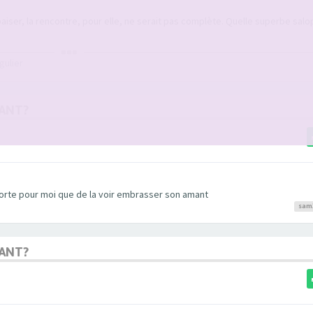
iser, la rencontre, pour elle, ne serait pas complète. Quelle superbe salo
gulier
MANT?
forte pour moi que de la voir embrasser son amant
sam
MANT?