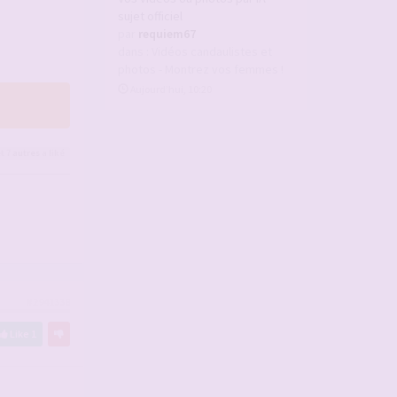
sujet officiel
par
requiem67
dans :
Vidéos candaulistes et
photos - Montrez vos femmes !
Aujourd’hui, 10:20
t 7
autres
a liké
#2941338
Like
1