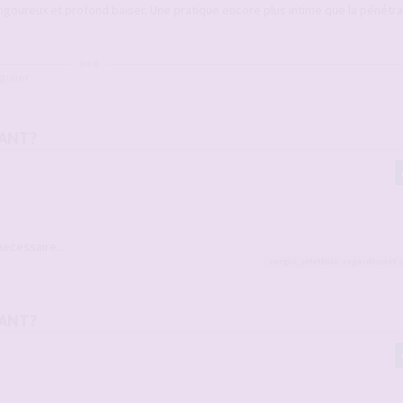
goureux et profond baiser. Une pratique encore plus intime que la pénétra
gulier
MANT?
ecessaire...
sergio
,
jefetlola
,
regardiscret
e
MANT?