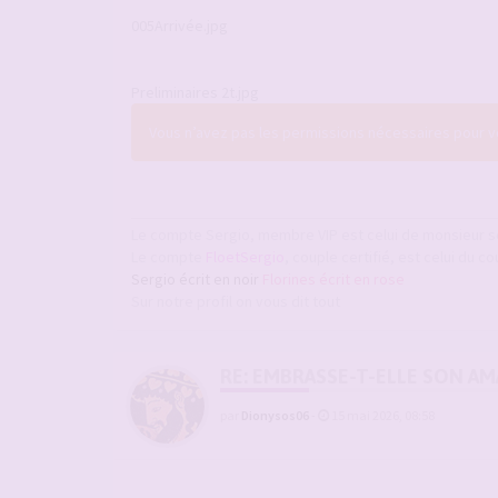
005Arrivée.jpg
Preliminaires 2t.jpg
Vous n’avez pas les permissions nécessaires pour voi
Le compte Sergio, membre VIP est celui de monsieur s
Le compte
FloetSergio
, couple certifié, est celui du co
Sergio écrit en noir
Florines écrit en rose
Sur notre profil on vous dit tout
RE: EMBRASSE-T-ELLE SON A
par
Dionysos06
-
15 mai 2026, 08:58