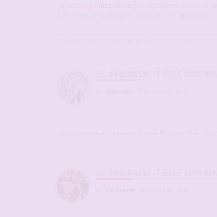
@FloetSergio
magique fusion des amants lors de ce lan
avis, réservée à quelques complices très appréciés.
Le libertinage , c'est aimer au pluriel tout en restant sin
RE: EMBRASSE-T-ELLE SON A
par
chatsouris
-
15 mai 2026, 10:09
moi ma salope embrasse a chaque fois pour elle c est n
RE: EMBRASSE-T-ELLE SON A
par
Dionysos06
-
15 mai 2026, 10:18