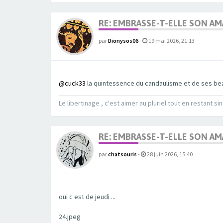
RE: EMBRASSE-T-ELLE SON A
par
Dionysos06
-
19 mai 2026, 21:13
@cuck33
la quintessence du candaulisme et de ses be
Le libertinage , c'est aimer au pluriel tout en restant sin
RE: EMBRASSE-T-ELLE SON A
par
chatsouris
-
28 juin 2026, 15:40
oui c est de jeudi ...
24.jpeg