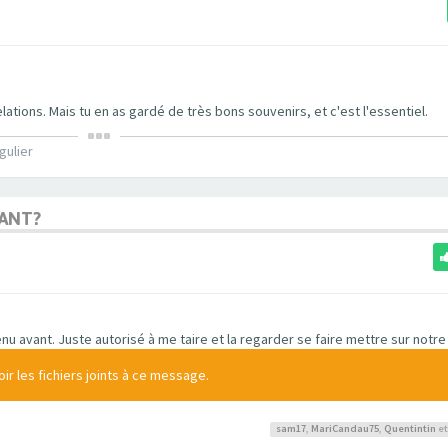
lations. Mais tu en as gardé de très bons souvenirs, et c'est l'essentiel.
gulier
MANT?
u avant. Juste autorisé à me taire et la regarder se faire mettre sur notre li
r les fichiers joints à ce message.
sam17
,
MariCandau75
,
Quentintin
et