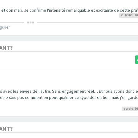
t don mari. Je confirme l'intensité remarquable et excitante de cette pra
OLICHOU18
gulier
MANT?
bres avec les envies de l’autre. Sans engagement réel… Et nous avons donc 
 Je ne sais pas comment on peut qualifier ce type de relation mais j’en gard
sergio
,
D
MANT?