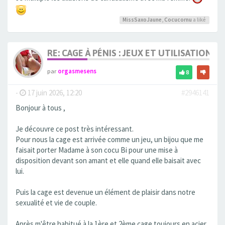
MissSaxoJaune
,
Cocucornu
a liké
RE: CAGE À PÉNIS : JEUX ET UTILISATION,
par
orgasmesens
8
-
17 juin 2026, 12:20
#2946141
Bonjour à tous ,
Je découvre ce post très intéressant.
Pour nous la cage est arrivée comme un jeu, un bijou que me
faisait porter Madame à son cocu Bi pour une mise à
disposition devant son amant et elle quand elle baisait avec
lui.
Puis la cage est devenue un élément de plaisir dans notre
sexualité et vie de couple.
Après m'être habitué à la 1ère et 2ème cage toujours en acier