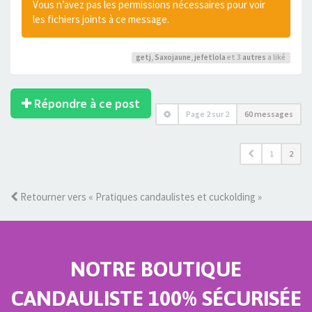
Vous n’avez pas les permissions nécessaires pour voir
les fichiers joints à ce message.
getj
,
Saxojaune
,
jefetlola
et 3
autres
a liké
Répondre à ce post
Page
2
sur
2
60 messages
1
2
Retourner vers « Pratiques candaulistes et cuckolding »
NOTRE BOUTIQUE
CANDAULISTE 100% SÉCURISÉE