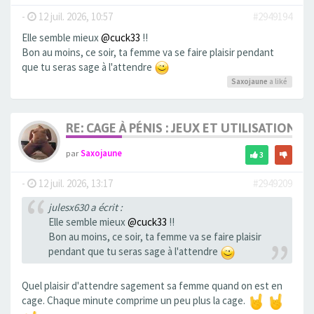
-
12 juil. 2026, 10:57
#2949194
Elle semble mieux
@cuck33
!!
Bon au moins, ce soir, ta femme va se faire plaisir pendant
que tu seras sage à l'attendre
Saxojaune
a liké
RE: CAGE À PÉNIS : JEUX ET UTILISATION,
par
Saxojaune
3
-
12 juil. 2026, 13:17
#2949209
julesx630 a écrit :
Elle semble mieux
@cuck33
!!
Bon au moins, ce soir, ta femme va se faire plaisir
pendant que tu seras sage à l'attendre
Quel plaisir d'attendre sagement sa femme quand on est en
cage. Chaque minute comprime un peu plus la cage.