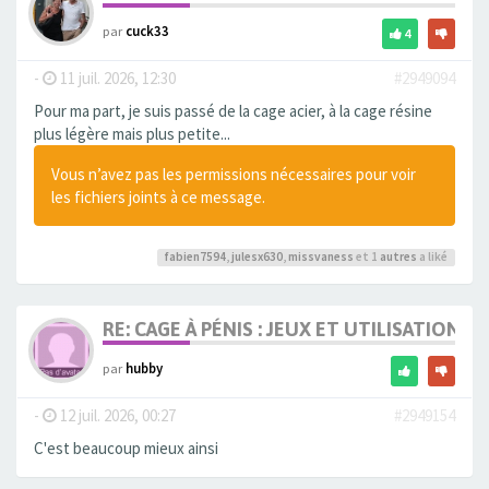
par
cuck33
4
-
11 juil. 2026, 12:30
#2949094
Pour ma part, je suis passé de la cage acier, à la cage résine
plus légère mais plus petite...
Vous n’avez pas les permissions nécessaires pour voir
les fichiers joints à ce message.
fabien7594
,
julesx630
,
missvaness
et 1
autres
a liké
RE: CAGE À PÉNIS : JEUX ET UTILISATION,
par
hubby
-
12 juil. 2026, 00:27
#2949154
C'est beaucoup mieux ainsi