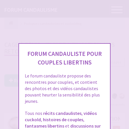
Ouvrir
FORUM CANDAULISME
la
navigatio
Pratiques candaulistes et cuckolding
CAGE À PÉNIS : JEUX ET UTILISATION, VOS
RETOURS
FORUM CANDAULISTE POUR
COUPLES LIBERTINS
60 messages
1
2
Le forum candauliste propose des
Répondre à ce post
rencontres pour couples, et contient
des photos et des vidéos candaulistes
pouvant heurter la sensibilité des plus
jeunes.
Voir tous les participants
Tous nos
récits candaulistes
,
vidéos
RE: CAGE À PÉNIS : JEUX ET UTILISATION,
cuckold
,
histoires de couples
,
fantasmes libertins
et
discussions sur
par
Midemonmiange