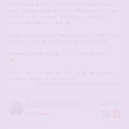
ne sont pas adaptées pour des ports prolongé, surtout au
niveau de l'hygiène. Elles sont assez difficiles a mettre, il faut
un lubrifiant pour la passer. Ou alors nous n'avons pas si
comprendre comment l'utiliser
Quand mon cocu enlève sa cage, ses érections et t la taille de
son sexe ne sont pas modifiées, et heureusement
Je laisse mon petit lapin rajouter des choses s'il le souhaite
Je vous souhaite de découvrir cette pratique qui, pour nous,
a renforcé nos jeux et notre complicité
julesx630
,
Midemonmiange
,
Saxojaune
et 3
autres
a liké
RE: CAGE À PÉNIS : JEUX ET UTILISATION,
par
Saxojaune
8
-
14 juin 2026, 12:04
#2945745