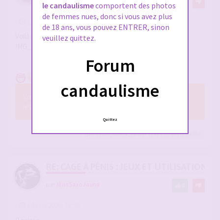
11
le candaulisme
comportent des photos
de femmes nues, donc si vous avez plus
-
14 juin 2026, 10:24
#2945734
de 18 ans, vous pouvez ENTRER, sinon
Voilà le résultat
veuillez quittez.
IMG_20260614_102056_edit_478658170797405.jpg
Forum
candaulisme
Vous n’avez pas les permissions nécessaires pour voir
les fichiers joints à ce message.
Quittez
julesx630
,
coc31
,
casper7742
et 8
autres
a liké
RE: CAGE À PÉNIS : JEUX ET UTILISATION,
par
MissSaxoJaune
6
-
14 juin 2026, 11:59
#2945744