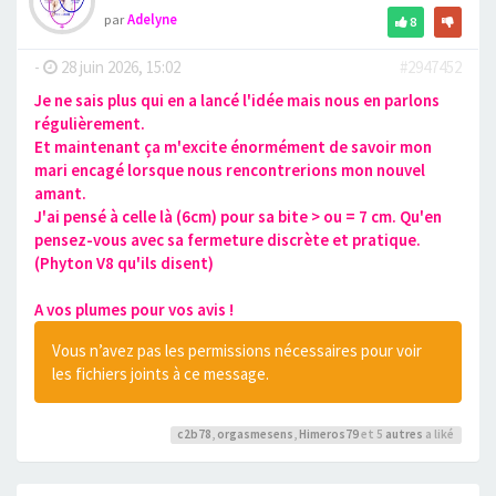
par
Adelyne
8
-
28 juin 2026, 15:02
#2947452
Je ne sais plus qui en a lancé l'idée mais nous en parlons
régulièrement.
Et maintenant ça m'excite énormément de savoir mon
mari encagé lorsque nous rencontrerions mon nouvel
amant.
J'ai pensé à celle là (6cm) pour sa bite > ou = 7 cm. Qu'en
pensez-vous avec sa fermeture discrète et pratique.
(Phyton V8 qu'ils disent)
A vos plumes pour vos avis !
Vous n’avez pas les permissions nécessaires pour voir
les fichiers joints à ce message.
c2b78
,
orgasmesens
,
Himeros79
et 5
autres
a liké