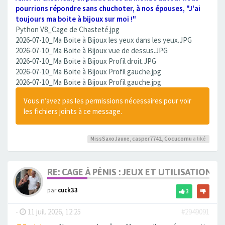
pourrions répondre sans chuchoter, à nos épouses, "J'ai
toujours ma boite à bijoux sur moi !"
Python V8_Cage de Chasteté.jpg
2026-07-10_Ma Boite à Bijoux les yeux dans les yeux.JPG
2026-07-10_Ma Boite à Bijoux vue de dessus.JPG
2026-07-10_Ma Boite à Bijoux Profil droit.JPG
2026-07-10_Ma Boite à Bijoux Profil gauche.jpg
2026-07-10_Ma Boite à Bijoux Profil gauche.jpg
Vous n’avez pas les permissions nécessaires pour voir
les fichiers joints à ce message.
MissSaxoJaune
,
casper7742
,
Cocucornu
a liké
RE: CAGE À PÉNIS : JEUX ET UTILISATION,
par
cuck33
3
-
11 juil. 2026, 12:25
#2949091