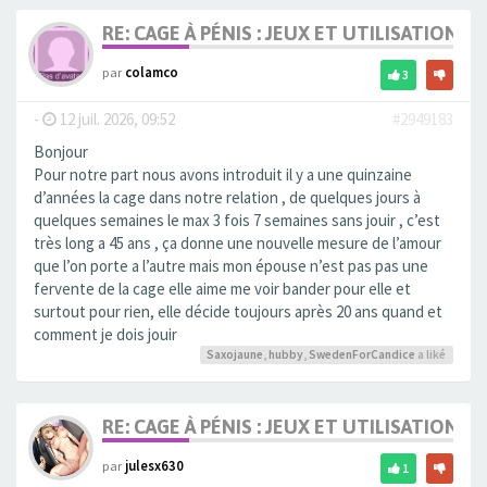
RE: CAGE À PÉNIS : JEUX ET UTILISATION,
par
colamco
3
-
12 juil. 2026, 09:52
#2949183
Bonjour
Pour notre part nous avons introduit il y a une quinzaine
d’années la cage dans notre relation , de quelques jours à
quelques semaines le max 3 fois 7 semaines sans jouir , c’est
très long a 45 ans , ça donne une nouvelle mesure de l’amour
que l’on porte a l’autre mais mon épouse n’est pas pas une
fervente de la cage elle aime me voir bander pour elle et
surtout pour rien, elle décide toujours après 20 ans quand et
comment je dois jouir
Saxojaune
,
hubby
,
SwedenForCandice
a liké
RE: CAGE À PÉNIS : JEUX ET UTILISATION,
par
julesx630
1