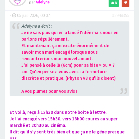
par
Adelyne
8
-
05 juil. 2026, 00:07
#2948355
Adelyne a écrit :
Je ne sais plus qui en a lancé l'idée mais nous en
parlons régulièrement.
Et maintenant ça m'excite énormément de
savoir mon mari encagé lorsque nous
rencontrerions mon nouvel amant.
J'ai pensé à celle là (6cm) pour sa bite > ou = 7
cm. Qu'en pensez-vous avec sa fermeture
discrète et pratique. (Phyton V8 qu'ils disent)
A vos plumes pour vos avis !
Et voilà, reçu à 12h30 dans notre boite à lettre.
Je l'ai encagé vers 15h30, vers 18h00 coures au super
marché et 20h30 au cinéma.
Il dit qu'il s'y sent très bien et que ça ne le gêne presque
pas.