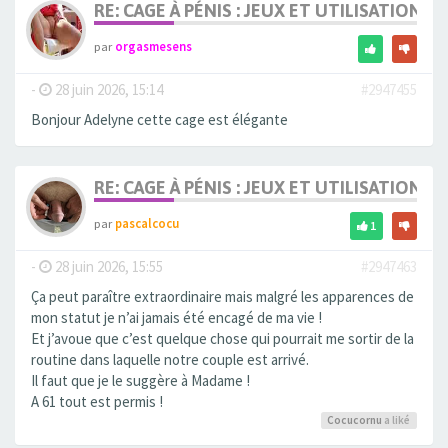
RE: CAGE À PÉNIS : JEUX ET UTILISATION,
par
orgasmesens
-
28 juin 2026, 15:14
#2947455
Bonjour Adelyne cette cage est élégante
RE: CAGE À PÉNIS : JEUX ET UTILISATION,
par
pascalcocu
1
-
28 juin 2026, 15:55
#2947463
Ça peut paraître extraordinaire mais malgré les apparences de
mon statut je n’ai jamais été encagé de ma vie !
Et j’avoue que c’est quelque chose qui pourrait me sortir de la
routine dans laquelle notre couple est arrivé.
Il faut que je le suggère à Madame !
A 61 tout est permis !
Cocucornu
a liké