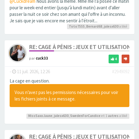
@Cuckdream
Nous avons la même. Mme me l'a posée ce matin
pour le week-end entier (jusqu'à lundi matin) avant d'aller
passer la nuit ce soir chez son amant qui l'offre à un inconnu.
Je sais que je vais encore me sentir à l'étroit...
Toto7555
,
Bernard68
,
julesx630
a liké
RE: CAGE À PÉNIS : JEUX ET UTILISATION,
par
cuck33
4
-
11 juil. 2026, 12:26
#2949092
La cage en question.
Vous n’avez pas les permissions nécessaires pour voir
les fichiers joints à ce message.
MissSaxoJaune
,
julesx630
,
SwedenForCandice
et 1
autres
a liké
RE: CAGE À PÉNIS : JEUX ET UTILISATION,