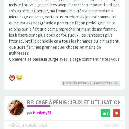
mais je trouvais ça pas très adaptée car trop imposante et pas
très agréable à porter, ma femme m'a très vite acheté une
micro cage en acier, certe plus lourde mais je dirai comme toi
que c'est assez agréable à porter de façon prolongée. Je te
rejoins sur le fait que ça me raproche intimant de ma femme,
les baisers sont plus doux et fougueux, les carresses plus
intense, bref je conseille ça à tous les hommes qui aimeraient
que leurs femmes prennent les choses en mains de
maîtresses.
Comment se passe la purge avec la cage comment faites vous
?
julesx630
,
maxou501
,
Cocucornu
a liké
RE: CAGE À PÉNIS : JEUX ET UTILISATION,
par
Kimilefty75
2
-
15 juin 2026, 14:18
#2945884