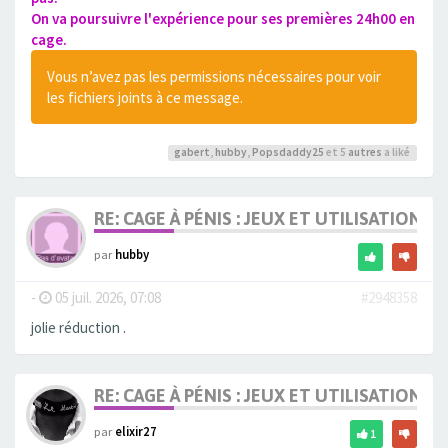
On va poursuivre l'expérience pour ses premières 24h00 en
cage.
Vous n’avez pas les permissions nécessaires pour voir
les fichiers joints à ce message.
gabert
,
hubby
,
Popsdaddy25
et 5
autres
a liké
RE: CAGE À PÉNIS : JEUX ET UTILISATION,
par
hubby
-
05 juil. 2026, 07:08
#2948358
jolie réduction .
RE: CAGE À PÉNIS : JEUX ET UTILISATION,
par
elixir27
1