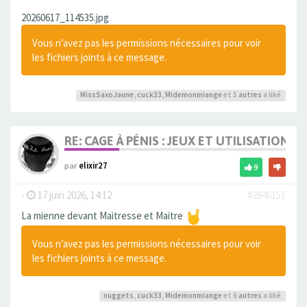
20260617_114535.jpg
Vous n’avez pas les permissions nécessaires pour voir
les fichiers joints à ce message.
MissSaxoJaune
,
cuck33
,
Midemonmiange
et 5
autres
a liké
RE: CAGE À PÉNIS : JEUX ET UTILISATION,
par
elixir27
9
-
17 juin 2026, 14:12
#2946151
La mienne devant Maitresse et Maitre
Vous n’avez pas les permissions nécessaires pour voir
les fichiers joints à ce message.
nuggets
,
cuck33
,
Midemonmiange
et 6
autres
a liké