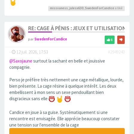
missvaness
,
julesx630
,
SwedenForCandice
a liké
RE: CAGE À PÉNIS : JEUX ET UTILISATION,
par
SwedenForCandice
6
-
12 juil. 2026, 17:53
#2949240
@Saxojaune
surtout la sachant en belle et jouissive
compagnie.
Perso je préfère très nettement une cage métallique, lourde,
bien présente. La cage résine à quelque intérêt. Les deux
embellissent à mon sens un sexe pendouillant bien
disgracieux sans elle
Candice en joue à sa guise. Systématiquement si une
rencontre est envisagée. Elle apprécie beaucoup constater
une tension sur l'ensemble de la cage