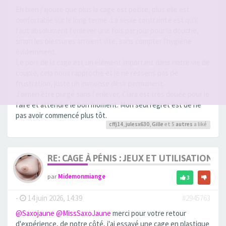
Eh bien j'ajoute que plus la cage est petite, plus elle est
confortable sur le long terme. La seule contrainte est qu'il
faut absolument l'enlever une fois par jour pour la douche,
sinon les blessures arrivent vite, sans compter l'hygiène
évidemment.
Le port de la cage est un élément important dans notre vie de
couple, cela nous rapproche et je ne ressens pas de
frustration, juste un immense désir permanent.
J'aimen être purgé sans l'enlever, Clara est très douée pour le
faire et attendre le bon moment. Mon seul regret est de ne
pas avoir commencé plus tôt.
cffj14
,
julesx630
,
Gille
et 5
autres
a liké
RE: CAGE À PÉNIS : JEUX ET UTILISATION,
par
Midemonmiange
3
-
14 juin 2026, 14:39
#2945763
@Saxojaune
@MissSaxoJaune
merci pour votre retour
d'expérience, de notre côté, j'ai essayé une cage en plastique