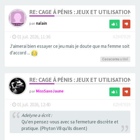
RE: CAGE À PÉNIS : JEUX ET UTILISATION,
par
nalain
1
-
01 juil. 2026, 11:36
#2947929
J'aimerai bien essayer ce jeu mais je doute que ma femme soit
d'accord ...
Cocucornu
a liké
RE: CAGE À PÉNIS : JEUX ET UTILISATION,
par
MissSaxoJaune
1
-
01 juil. 2026, 12:40
#2947939
Adelyne a écrit :
Qu'en pensez-vous avec sa fermeture discrète et
pratique. (Phyton V8 qu'ils disent)