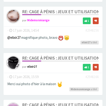
RE: CAGE À PÉNIS : JEUX ET UTILISATION,
par
Midemonmiange
1
-
17 juin 2026, 14:54
#2946156
@elixir27
magnifique photo, bravo
elixir27
a liké
RE: CAGE À PÉNIS : JEUX ET UTILISATION,
par
elixir27
1
-
17 juin 2026, 15:59
#2946166
Merci oui photo d’hier à la maison
Midemonmiange
a liké
RE: CAGE À PÉNIS : JEUX ET UTILISATION,