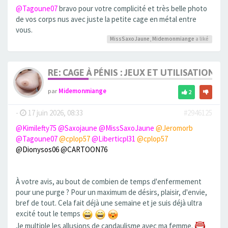
@Tagoune07
bravo pour votre complicité et très belle photo
de vos corps nus avec juste la petite cage en métal entre
vous.
MissSaxoJaune
,
Midemonmiange
a liké
RE: CAGE À PÉNIS : JEUX ET UTILISATION,
par
Midemonmiange
2
-
17 juin 2026, 08:33
#2946125
@Kimilefty75
@Saxojaune
@MissSaxoJaune
@Jeromorb
@Tagoune07
@cplop57
@Liberticpl31
@cplop57
@Dionysos06
@CARTOON76
À votre avis, au bout de combien de temps d'enfermement
pour une purge ? Pour un maximum de désirs, plaisir, d'envie,
bref de tout. Cela fait déjà une semaine et je suis déjà ultra
excité tout le temps
Je multiple les allusions de candaulisme avec ma femme.