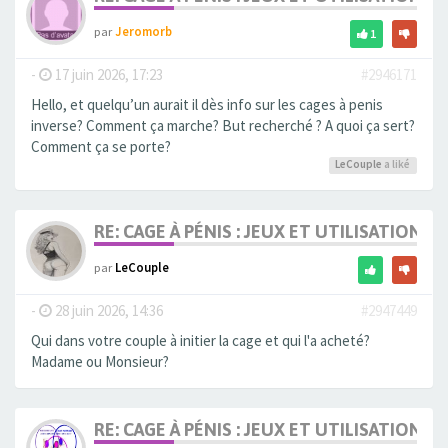
par
Jeromorb
1
-
17 juin 2026, 17:23
#2946171
Hello, et quelqu’un aurait il dès info sur les cages à penis
inverse? Comment ça marche? But recherché ? A quoi ça sert?
Comment ça se porte?
LeCouple
a liké
RE: CAGE À PÉNIS : JEUX ET UTILISATION,
par
LeCouple
-
28 juin 2026, 14:36
#2947449
Qui dans votre couple à initier la cage et qui l'a acheté?
Madame ou Monsieur?
RE: CAGE À PÉNIS : JEUX ET UTILISATION,