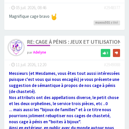
-
05 juil. 2026, 08:46
#2948377
Magnifique cage bravo
maxou501
a liké
RE: CAGE À PÉNIS : JEUX ET UTILISATION,
par
Adelyne
3
-
11 juil. 2026, 12:20
#2949088
Messieurs (et Mesdames, vous êtes tout aussi intéressées
puisque c'est vous qui nous encagés) je vous présente une
suggestion de sémantique à propos de nos cage à pénis
(de chasteté).
Nos attributs ont des appellations diverse, le petit chose
et les deux orphelines, le service trois pièces, etc ..0
... mais aussi les "bijoux de familles" et à ce titre nous
pourrions joliment rebaptiser nos cages de chasteté,
nous cage à pénis en "boites à bijoux".
Ainsi en extérieur, en public avec du monde autour nous