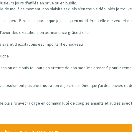
usieurs jours d'affilés en privé ou en public.
envie de moi à ce moment, nos plaisirs sexuels s'en trouve décuplés je trouv
ins peut-être aussi parce que je sais qu'en me libérant elle me veut et mo
 d'avoir des excitations en permanence grâce à elle.
sirs et d'excitations est important et nouveau.
ouche .
 passion et je suis toujours en attente de son mot "maintenant" pour la reme
t absolument pas une frustration et je crois même que j'ai des envies et de
 de plaisirs avec la cage en communauté de couples amants et autres avec 
r les fichiers joints à ce message.