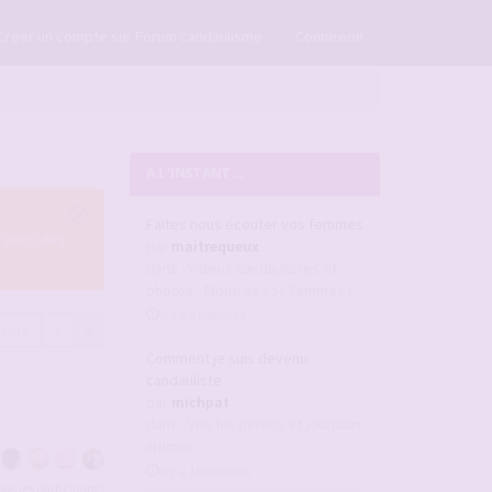
×
Créer un compte sur Forum candaulisme
Connexion
A L'INSTANT ...
Faites nous écouter vos femmes
 aussi des
par
maitrequeux
dans :
Vidéos candaulistes et
photos - Montrez vos femmes !
il y a 8 minutes
dente
1
2
Comment je suis devenu
candauliste
par
michpat
dans :
Vos fils persos et journaux
intimes
il y a 10 minutes
tous les participants