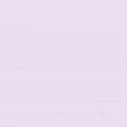
 notre quotidien.
'il avait une grosse bite et qu'il fallait une grande cage. Résultat, il y a de
ieurs modèles, nous sommes tombés sur la bonne (une magnifique petite r
pas forcément adaptée pour un port prolongé. Elle s'est cassée sur une de
ons recommandé la même mais la matiere avait changé et il a fait une aller
chirurgical, plus lourde certes que les résines mais fiable et body safe.
 qu'elles ne sont pas adaptées pour des ports prolongé, surtout au niveau d
nt pour la passer. Ou alors nous n'avons pas si comprendre comment l'utiliser
taille de son sexe ne sont pas modifiées, et heureusement
uhaite