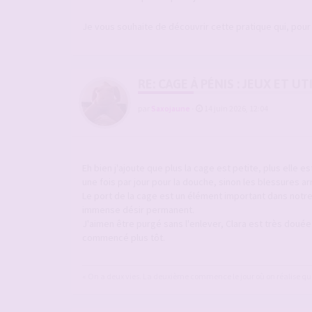
Je vous souhaite de découvrir cette pratique qui, pour 
RE: CAGE À PÉNIS : JEUX ET 
par
Saxojaune
-
14 juin 2026, 12:04
Eh bien j'ajoute que plus la cage est petite, plus elle e
une fois par jour pour la douche, sinon les blessures a
Le port de la cage est un élément important dans notre 
immense désir permanent.
J'aimen être purgé sans l'enlever, Clara est très douée
commencé plus tôt.
« On a deux vies. La deuxième commence le jour où on réalise qu'