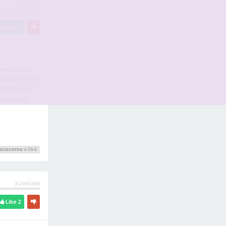
#2945763
Like
3
vais ça pas
s lourde mais
 ma femme,
rs femmes
ocucornu
a liké
#2945884
Like
2