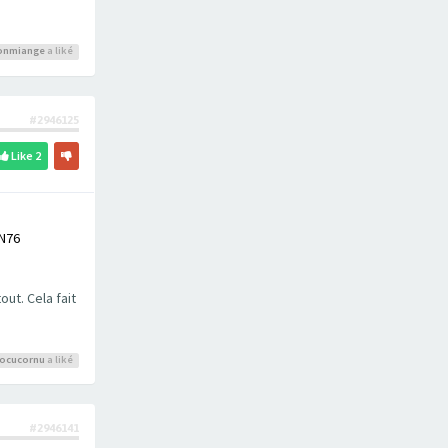
onmiange
a liké
#2946125
Like
2
N76
ut. Cela fait
ocucornu
a liké
#2946141