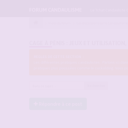
FORUM CANDAULISME
Le Tchat Candauliste 
Index du forum
Les discussions sur le Candaulisme
CAGE À PÉNIS : JEUX ET UTILISATION
REGLES DE CETTE SECTION :
Les différentes pratiques candaulistes : Parlons ici da
pratiques plus poussées comme le cuckolding. Vous pouve
Rechercher
Répondre à ce post