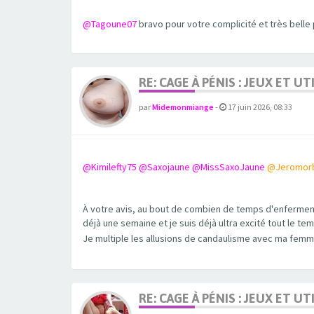
@Tagoune07
bravo pour votre complicité et très belle
RE: CAGE À PÉNIS : JEUX ET 
par
Midemonmiange
-
17 juin 2026, 08:33
@Kimilefty75
@Saxojaune
@MissSaxoJaune
@Jeromor
À votre avis, au bout de combien de temps d'enfermemen
déjà une semaine et je suis déjà ultra excité tout le t
Je multiple les allusions de candaulisme avec ma fem
RE: CAGE À PÉNIS : JEUX ET 