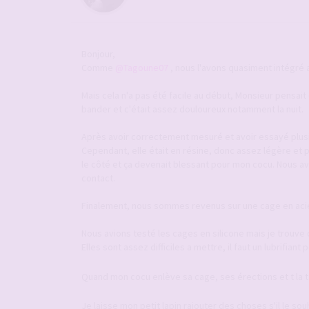
Bonjour,
Comme
@Tagoune07
, nous l'avons quasiment intégré a
Mais cela n'a pas été facile au début, Monsieur pensait qu
bander et c'était assez douloureux notamment la nuit.
Après avoir correctement mesuré et avoir essayé plus
Cependant, elle était en résine, donc assez légère et 
le côté et ça devenait blessant pour mon cocu. Nous av
contact.
Finalement, nous sommes revenus sur une cage en acier 
Nous avions testé les cages en silicone mais je trouve
Elles sont assez difficiles a mettre, il faut un lubrifia
Quand mon cocu enlève sa cage, ses érections et t la 
Je laisse mon petit lapin rajouter des choses s'il le so