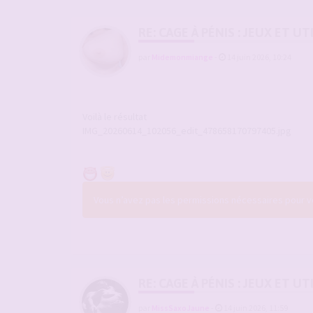
RE: CAGE À PÉNIS : JEUX ET 
par
Midemonmiange
-
14 juin 2026, 10:24
Voilà le résultat
IMG_20260614_102056_edit_478658170797405.jpg
Vous n’avez pas les permissions nécessaires pour voi
RE: CAGE À PÉNIS : JEUX ET 
par
MissSaxoJaune
-
14 juin 2026, 11:59