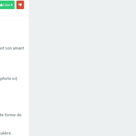
Like
8
ant son amant
photo ici)
tte forme de
ulière.