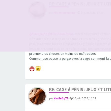
RE: CAGE À PÉNIS : JEUX ET 
par
Midemonmiange
-
14 juin 2026, 14:39
@Saxojaune
@MissSaxoJaune
merci pour votre retour d
très adaptée car trop imposante et pas très agréable à
je dirai comme toi que c'est assez agréable à porter d
les baisers sont plus doux et fougueux, les carresses 
prennent les choses en mains de maîtresses.
Comment se passe la purge avec la cage comment fait
RE: CAGE À PÉNIS : JEUX ET 
par
Kimilefty75
-
15 juin 2026, 14:18