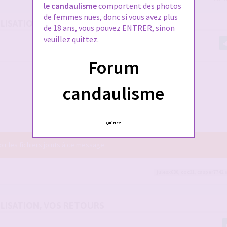
le candaulisme
comportent des photos
de femmes nues, donc si vous avez plus
UTILISATION, VOS RETOURS
de 18 ans, vous pouvez ENTRER, sinon
veuillez quittez.
Forum
candaulisme
Quittez
r les fichiers joints à ce message.
julesx630
,
coc31
,
casper7742
e
UTILISATION, VOS RETOURS