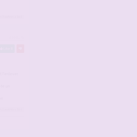
t 3
autres
a liké
#2945745
Like
8
t l'enlever
ste un
ir
t 5
autres
a liké