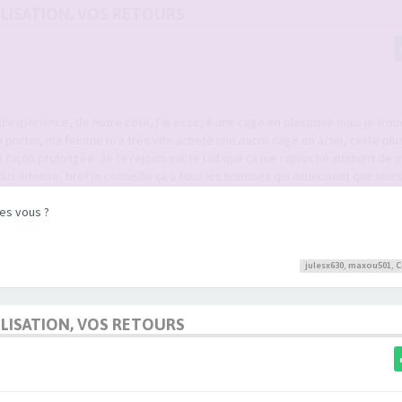
UTILISATION, VOS RETOURS
'expérience, de notre côté, j'ai essayé une cage en plastique mais je trou
 porter, ma femme m'a très vite acheté une micro cage en acier, certe plu
e façon prolongée. Je te rejoins sur le fait que ça me raproche intimant de
plus intense, bref je conseille ça à tous les hommes qui aimeraient que leu
es vous ?
julesx630
,
maxou501
,
C
UTILISATION, VOS RETOURS