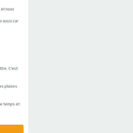
e et nous
i aussi car
ttre. C'est
s plaisirs
le temps et