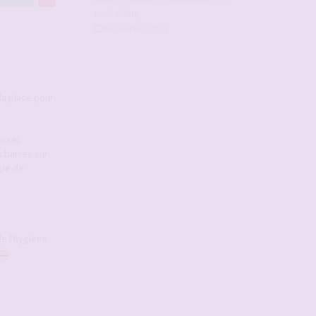
cuckolding
Aujourd’hui, 07:51
 la place pour
ose).
s barres sur
gie de
e l'hygiène.