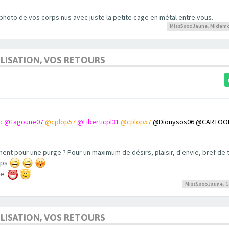
 photo de vos corps nus avec juste la petite cage en métal entre vous.
MissSaxoJaune
,
Midem
UTILISATION, VOS RETOURS
b
@Tagoune07
@cplop57
@Liberticpl31
@cplop57
@Dionysos06
@CARTOO
t pour une purge ? Pour un maximum de désirs, plaisir, d'envie, bref de to
emps
me.
MissSaxoJaune
,
C
UTILISATION, VOS RETOURS