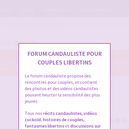
GRATUIT
Le blog
Options forum
Baisez maintenant
Pratiques candaulistes et cuckolding
, VOS RETOURS
FORUM CANDAULISTE POUR
COUPLES LIBERTINS
ns cette partie du Forum Candauliste des diverses pratiques candaulistes et
z parler de tout ce qui se fait en candaulisme, ou qui ne se fait pas :-)
Le forum candauliste propose des
rencontres pour couples, et contient
60 messages
Précé
des photos et des vidéos candaulistes
pouvant heurter la sensibilité des plus
jeunes.
Tous nos
récits candaulistes
,
vidéos
cuckold
,
histoires de couples
,
fantasmes libertins
et
discussions sur
Voir 