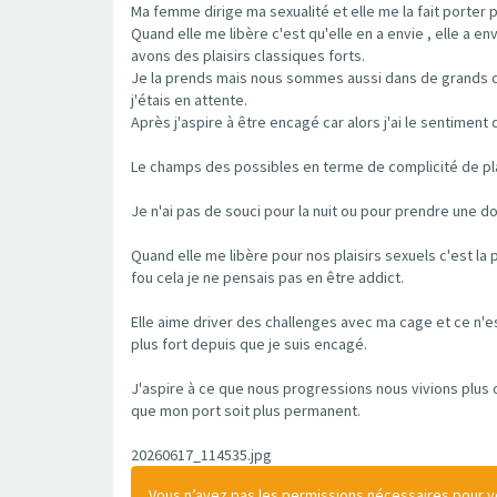
Ma femme dirige ma sexualité et elle me la fait porter pl
Quand elle me libère c'est qu'elle en a envie , elle a 
avons des plaisirs classiques forts.
Je la prends mais nous sommes aussi dans de grands cal
j'étais en attente.
Après j'aspire à être encagé car alors j'ai le sentiment
Le champs des possibles en terme de complicité de plai
Je n'ai pas de souci pour la nuit ou pour prendre une d
Quand elle me libère pour nos plaisirs sexuels c'est la
fou cela je ne pensais pas en être addict.
Elle aime driver des challenges avec ma cage et ce n'es
plus fort depuis que je suis encagé.
J'aspire à ce que nous progressions nous vivions plus
que mon port soit plus permanent.
20260617_114535.jpg
Vous n’avez pas les permissions nécessaires pour voi