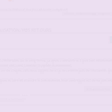
nous, a renforcé nos jeux et notre complicité
julesx630
,
Midemonmiange
,
Saxojaune
e
UTILISATION, VOS RETOURS
st confortable sur le long terme. La seule contrainte est qu'il faut absolumen
rrivent vite, sans compter l'hygiène évidemment.
vie de couple, cela nous rapproche et je ne ressens pas de frustration, ju
 pour le faire et attendre le bon moment. Mon seul regret est de ne pas avo
cffj14
,
julesx630
,
Gille
e
on en a juste une. »