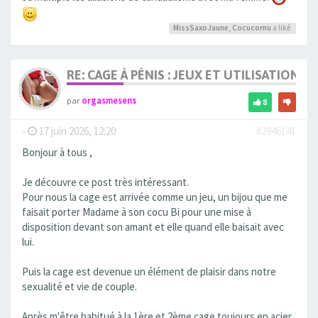
MissSaxoJaune
,
Cocucornu
a liké
RE: CAGE À PÉNIS : JEUX ET UTILISATION,
par
orgasmesens
8
-
17 juin 2026, 12:20
#2946141
Bonjour à tous ,
Je découvre ce post très intéressant.
Pour nous la cage est arrivée comme un jeu, un bijou que me
faisait porter Madame à son cocu Bi pour une mise à
disposition devant son amant et elle quand elle baisait avec
lui.
Puis la cage est devenue un élément de plaisir dans notre
sexualité et vie de couple.
Après m'être habitué à la 1ère et 2ème cage toujours en acier