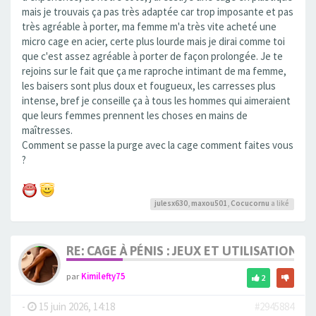
mais je trouvais ça pas très adaptée car trop imposante et pas
très agréable à porter, ma femme m'a très vite acheté une
micro cage en acier, certe plus lourde mais je dirai comme toi
que c'est assez agréable à porter de façon prolongée. Je te
rejoins sur le fait que ça me raproche intimant de ma femme,
les baisers sont plus doux et fougueux, les carresses plus
intense, bref je conseille ça à tous les hommes qui aimeraient
que leurs femmes prennent les choses en mains de
maîtresses.
Comment se passe la purge avec la cage comment faites vous
?
julesx630
,
maxou501
,
Cocucornu
a liké
RE: CAGE À PÉNIS : JEUX ET UTILISATION,
par
Kimilefty75
2
-
15 juin 2026, 14:18
#2945884