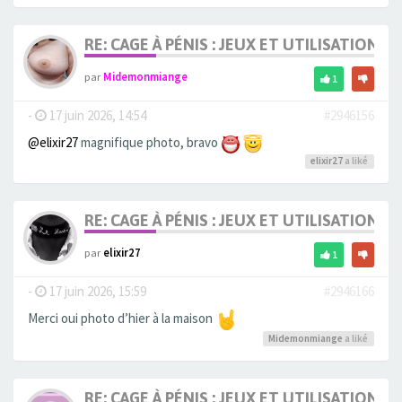
RE: CAGE À PÉNIS : JEUX ET UTILISATION,
par
Midemonmiange
1
-
17 juin 2026, 14:54
#2946156
@elixir27
magnifique photo, bravo
elixir27
a liké
RE: CAGE À PÉNIS : JEUX ET UTILISATION,
par
elixir27
1
-
17 juin 2026, 15:59
#2946166
Merci oui photo d’hier à la maison
Midemonmiange
a liké
RE: CAGE À PÉNIS : JEUX ET UTILISATION,