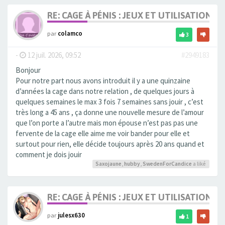
RE: CAGE À PÉNIS : JEUX ET UTILISATION,
par
colamco
3
-
12 juil. 2026, 09:52
#2949183
Bonjour
Pour notre part nous avons introduit il y a une quinzaine
d’années la cage dans notre relation , de quelques jours à
quelques semaines le max 3 fois 7 semaines sans jouir , c’est
très long a 45 ans , ça donne une nouvelle mesure de l’amour
que l’on porte a l’autre mais mon épouse n’est pas pas une
fervente de la cage elle aime me voir bander pour elle et
surtout pour rien, elle décide toujours après 20 ans quand et
comment je dois jouir
Saxojaune
,
hubby
,
SwedenForCandice
a liké
RE: CAGE À PÉNIS : JEUX ET UTILISATION,
par
julesx630
1