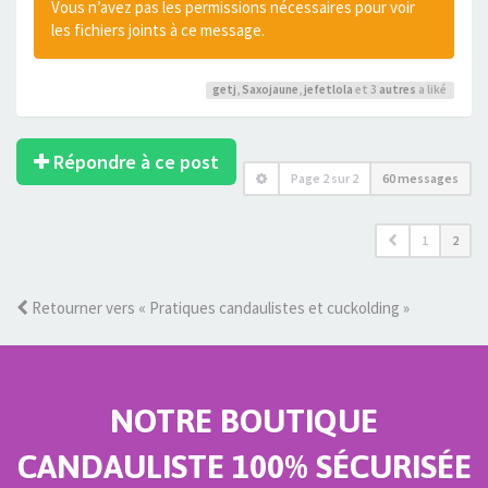
Vous n’avez pas les permissions nécessaires pour voir
les fichiers joints à ce message.
getj
,
Saxojaune
,
jefetlola
et 3
autres
a liké
Répondre à ce post
Page
2
sur
2
60 messages
1
2
Retourner vers « Pratiques candaulistes et cuckolding »
NOTRE BOUTIQUE
CANDAULISTE 100% SÉCURISÉE