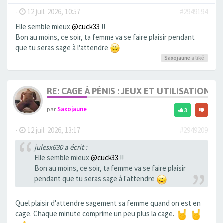
-
12 juil. 2026, 10:57
#2949194
Elle semble mieux
@cuck33
!!
Bon au moins, ce soir, ta femme va se faire plaisir pendant
que tu seras sage à l'attendre
Saxojaune
a liké
RE: CAGE À PÉNIS : JEUX ET UTILISATION,
par
Saxojaune
3
-
12 juil. 2026, 13:17
#2949209
julesx630 a écrit :
Elle semble mieux
@cuck33
!!
Bon au moins, ce soir, ta femme va se faire plaisir
pendant que tu seras sage à l'attendre
Quel plaisir d'attendre sagement sa femme quand on est en
cage. Chaque minute comprime un peu plus la cage.