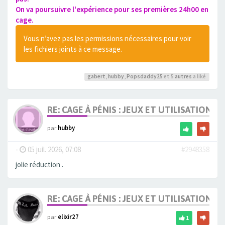
On va poursuivre l'expérience pour ses premières 24h00 en
cage.
Vous n’avez pas les permissions nécessaires pour voir
les fichiers joints à ce message.
gabert
,
hubby
,
Popsdaddy25
et 5
autres
a liké
RE: CAGE À PÉNIS : JEUX ET UTILISATION,
par
hubby
-
05 juil. 2026, 07:08
#2948358
jolie réduction .
RE: CAGE À PÉNIS : JEUX ET UTILISATION,
par
elixir27
1