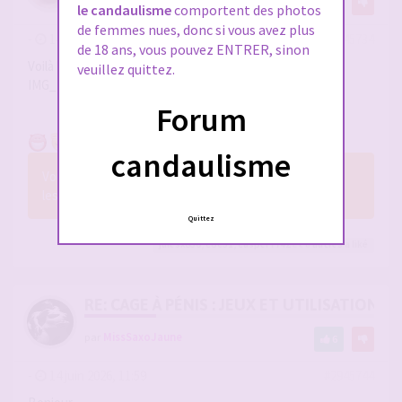
11
le candaulisme
comportent des photos
de femmes nues, donc si vous avez plus
-
14 juin 2026, 10:24
#2945734
de 18 ans, vous pouvez ENTRER, sinon
Voilà le résultat
veuillez quittez.
IMG_20260614_102056_edit_478658170797405.jpg
Forum
candaulisme
Vous n’avez pas les permissions nécessaires pour voir
les fichiers joints à ce message.
Quittez
julesx630
,
coc31
,
casper7742
et 8
autres
a liké
RE: CAGE À PÉNIS : JEUX ET UTILISATION,
par
MissSaxoJaune
6
-
14 juin 2026, 11:59
#2945744