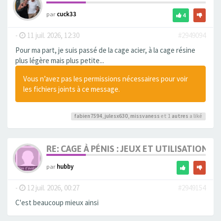
par
cuck33
4
-
11 juil. 2026, 12:30
#2949094
Pour ma part, je suis passé de la cage acier, à la cage résine
plus légère mais plus petite...
Vous n’avez pas les permissions nécessaires pour voir
les fichiers joints à ce message.
fabien7594
,
julesx630
,
missvaness
et 1
autres
a liké
RE: CAGE À PÉNIS : JEUX ET UTILISATION,
par
hubby
-
12 juil. 2026, 00:27
#2949154
C'est beaucoup mieux ainsi