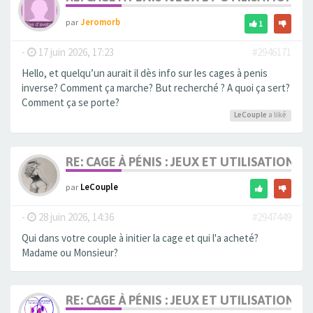
par
Jeromorb
1
-
17 juin 2026, 17:23
#2946171
Hello, et quelqu’un aurait il dès info sur les cages à penis
inverse? Comment ça marche? But recherché ? A quoi ça sert?
Comment ça se porte?
LeCouple
a liké
RE: CAGE À PÉNIS : JEUX ET UTILISATION,
par
LeCouple
-
28 juin 2026, 14:36
#2947449
Qui dans votre couple à initier la cage et qui l'a acheté?
Madame ou Monsieur?
RE: CAGE À PÉNIS : JEUX ET UTILISATION,