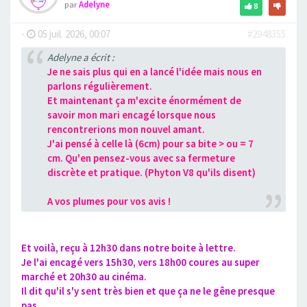
par
Adelyne
8
-
05 juil. 2026, 00:07
#2948355
Adelyne a écrit :
Je ne sais plus qui en a lancé l'idée mais nous en
parlons régulièrement.
Et maintenant ça m'excite énormément de
savoir mon mari encagé lorsque nous
rencontrerions mon nouvel amant.
J'ai pensé à celle là (6cm) pour sa bite > ou = 7
cm. Qu'en pensez-vous avec sa fermeture
discrète et pratique. (Phyton V8 qu'ils disent)
A vos plumes pour vos avis !
Et voilà, reçu à 12h30 dans notre boite à lettre.
Je l'ai encagé vers 15h30, vers 18h00 coures au super
marché et 20h30 au cinéma.
Il dit qu'il s'y sent très bien et que ça ne le gêne presque
pas.