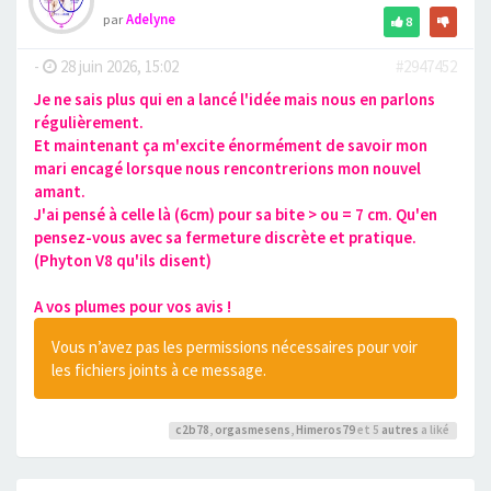
par
Adelyne
8
-
28 juin 2026, 15:02
#2947452
Je ne sais plus qui en a lancé l'idée mais nous en parlons
régulièrement.
Et maintenant ça m'excite énormément de savoir mon
mari encagé lorsque nous rencontrerions mon nouvel
amant.
J'ai pensé à celle là (6cm) pour sa bite > ou = 7 cm. Qu'en
pensez-vous avec sa fermeture discrète et pratique.
(Phyton V8 qu'ils disent)
A vos plumes pour vos avis !
Vous n’avez pas les permissions nécessaires pour voir
les fichiers joints à ce message.
c2b78
,
orgasmesens
,
Himeros79
et 5
autres
a liké