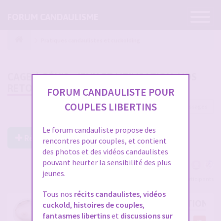
Ouvrir
FORUM CANDAULISME
la
navigatio
Pratiques candaulistes et cuckolding
CAGE À PÉNIS : JEUX ET UTILISATION, VOS
RETOURS
FORUM CANDAULISTE POUR
COUPLES LIBERTINS
60 messages
1
2
Le forum candauliste propose des
Répondre à ce post
rencontres pour couples, et contient
des photos et des vidéos candaulistes
pouvant heurter la sensibilité des plus
jeunes.
Voir tous les participants
Tous nos
récits candaulistes
,
vidéos
RE: CAGE À PÉNIS : JEUX ET UTILISATION,
cuckold
,
histoires de couples
,
fantasmes libertins
et
discussions sur
par
Midemonmiange