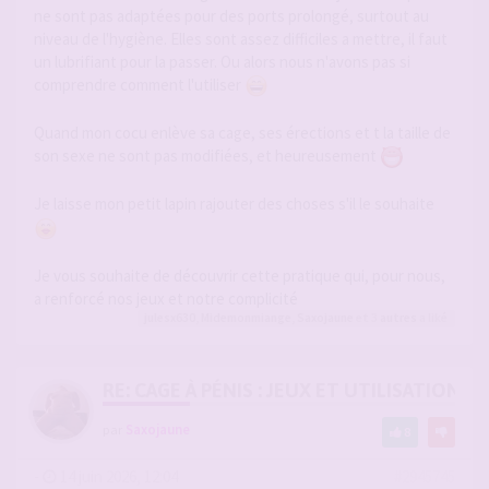
ne sont pas adaptées pour des ports prolongé, surtout au
niveau de l'hygiène. Elles sont assez difficiles a mettre, il faut
un lubrifiant pour la passer. Ou alors nous n'avons pas si
comprendre comment l'utiliser
Quand mon cocu enlève sa cage, ses érections et t la taille de
son sexe ne sont pas modifiées, et heureusement
Je laisse mon petit lapin rajouter des choses s'il le souhaite
Je vous souhaite de découvrir cette pratique qui, pour nous,
a renforcé nos jeux et notre complicité
julesx630
,
Midemonmiange
,
Saxojaune
et 3
autres
a liké
RE: CAGE À PÉNIS : JEUX ET UTILISATION,
par
Saxojaune
8
-
14 juin 2026, 12:04
#2945745