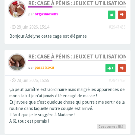
RE: CAGE À PÉNIS : JEUX ET UTILISATION,
par
orgasmesens
-
28 juin 2026, 15:14
#2947455
Bonjour Adelyne cette cage est élégante
RE: CAGE À PÉNIS : JEUX ET UTILISATION,
par
pascalcocu
1
-
28 juin 2026, 15:55
#2947463
Ça peut paraître extraordinaire mais malgré les apparences de
mon statut je n’ai jamais été encagé de ma vie !
Et j’avoue que c’est quelque chose qui pourrait me sortir de la
routine dans laquelle notre couple est arrivé.
Il faut que je le suggère à Madame !
A 61 tout est permis !
Cocucornu
a liké