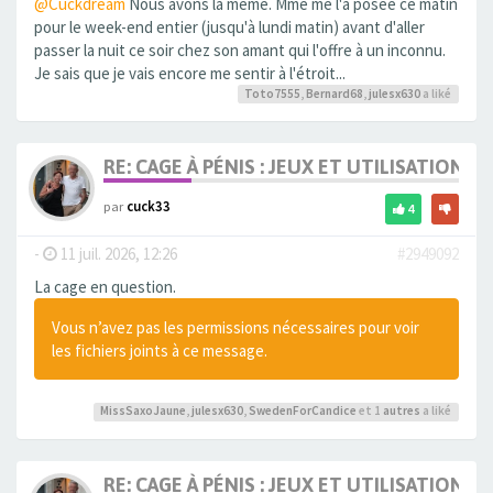
@Cuckdream
Nous avons la même. Mme me l'a posée ce matin
pour le week-end entier (jusqu'à lundi matin) avant d'aller
passer la nuit ce soir chez son amant qui l'offre à un inconnu.
Je sais que je vais encore me sentir à l'étroit...
Toto7555
,
Bernard68
,
julesx630
a liké
RE: CAGE À PÉNIS : JEUX ET UTILISATION,
par
cuck33
4
-
11 juil. 2026, 12:26
#2949092
La cage en question.
Vous n’avez pas les permissions nécessaires pour voir
les fichiers joints à ce message.
MissSaxoJaune
,
julesx630
,
SwedenForCandice
et 1
autres
a liké
RE: CAGE À PÉNIS : JEUX ET UTILISATION,