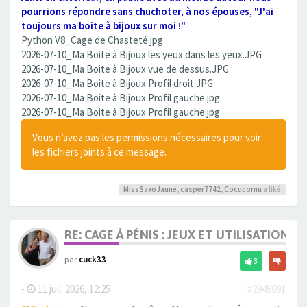
pourrions répondre sans chuchoter, à nos épouses, "J'ai
toujours ma boite à bijoux sur moi !"
Python V8_Cage de Chasteté.jpg
2026-07-10_Ma Boite à Bijoux les yeux dans les yeux.JPG
2026-07-10_Ma Boite à Bijoux vue de dessus.JPG
2026-07-10_Ma Boite à Bijoux Profil droit.JPG
2026-07-10_Ma Boite à Bijoux Profil gauche.jpg
2026-07-10_Ma Boite à Bijoux Profil gauche.jpg
Vous n’avez pas les permissions nécessaires pour voir
les fichiers joints à ce message.
MissSaxoJaune
,
casper7742
,
Cocucornu
a liké
RE: CAGE À PÉNIS : JEUX ET UTILISATION,
par
cuck33
3
-
11 juil. 2026, 12:25
#2949091