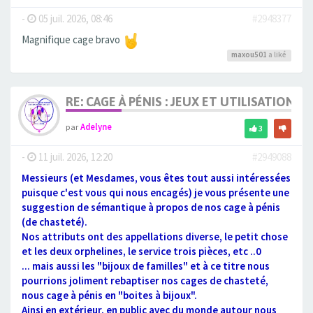
-
05 juil. 2026, 08:46
#2948377
Magnifique cage bravo
maxou501
a liké
RE: CAGE À PÉNIS : JEUX ET UTILISATION,
par
Adelyne
3
-
11 juil. 2026, 12:20
#2949088
Messieurs (et Mesdames, vous êtes tout aussi intéressées
puisque c'est vous qui nous encagés) je vous présente une
suggestion de sémantique à propos de nos cage à pénis
(de chasteté).
Nos attributs ont des appellations diverse, le petit chose
et les deux orphelines, le service trois pièces, etc ..0
... mais aussi les "bijoux de familles" et à ce titre nous
pourrions joliment rebaptiser nos cages de chasteté,
nous cage à pénis en "boites à bijoux".
Ainsi en extérieur, en public avec du monde autour nous