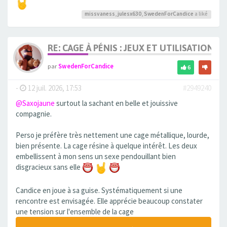
missvaness
,
julesx630
,
SwedenForCandice
a liké
RE: CAGE À PÉNIS : JEUX ET UTILISATION,
par
SwedenForCandice
6
-
12 juil. 2026, 17:53
#2949240
@Saxojaune
surtout la sachant en belle et jouissive
compagnie.
Perso je préfère très nettement une cage métallique, lourde,
bien présente. La cage résine à quelque intérêt. Les deux
embellissent à mon sens un sexe pendouillant bien
disgracieux sans elle
Candice en joue à sa guise. Systématiquement si une
rencontre est envisagée. Elle apprécie beaucoup constater
une tension sur l'ensemble de la cage