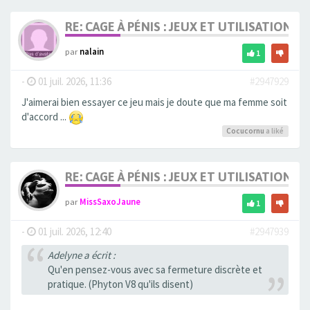
RE: CAGE À PÉNIS : JEUX ET UTILISATION,
par
nalain
1
-
01 juil. 2026, 11:36
#2947929
J'aimerai bien essayer ce jeu mais je doute que ma femme soit
d'accord ...
Cocucornu
a liké
RE: CAGE À PÉNIS : JEUX ET UTILISATION,
par
MissSaxoJaune
1
-
01 juil. 2026, 12:40
#2947939
Adelyne a écrit :
Qu'en pensez-vous avec sa fermeture discrète et
pratique. (Phyton V8 qu'ils disent)