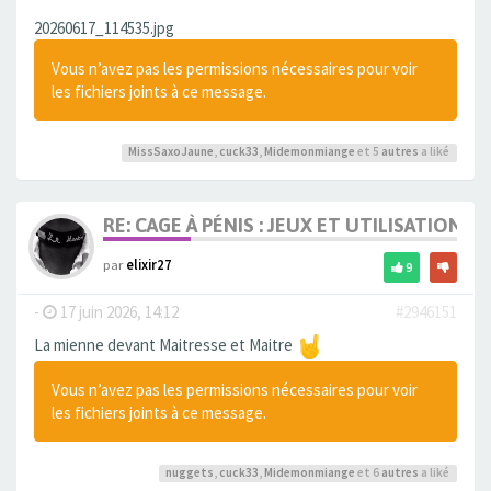
20260617_114535.jpg
Vous n’avez pas les permissions nécessaires pour voir
les fichiers joints à ce message.
MissSaxoJaune
,
cuck33
,
Midemonmiange
et 5
autres
a liké
RE: CAGE À PÉNIS : JEUX ET UTILISATION,
par
elixir27
9
-
17 juin 2026, 14:12
#2946151
La mienne devant Maitresse et Maitre
Vous n’avez pas les permissions nécessaires pour voir
les fichiers joints à ce message.
nuggets
,
cuck33
,
Midemonmiange
et 6
autres
a liké