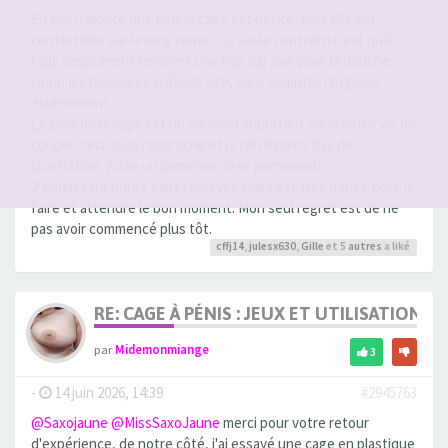
Eh bien j'ajoute que plus la cage est petite, plus elle est
confortable sur le long terme. La seule contrainte est qu'il
faut absolument l'enlever une fois par jour pour la douche,
sinon les blessures arrivent vite, sans compter l'hygiène
évidemment.
Le port de la cage est un élément important dans notre vie de
couple, cela nous rapproche et je ne ressens pas de
frustration, juste un immense désir permanent.
J'aimen être purgé sans l'enlever, Clara est très douée pour le
faire et attendre le bon moment. Mon seul regret est de ne
pas avoir commencé plus tôt.
cffj14
,
julesx630
,
Gille
et 5
autres
a liké
RE: CAGE À PÉNIS : JEUX ET UTILISATION,
par
Midemonmiange
3
-
14 juin 2026, 14:39
#2945763
@Saxojaune
@MissSaxoJaune
merci pour votre retour
d'expérience, de notre côté, j'ai essayé une cage en plastique