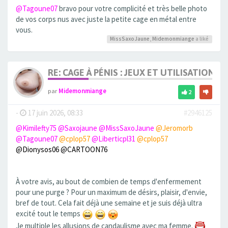
@Tagoune07
bravo pour votre complicité et très belle photo
de vos corps nus avec juste la petite cage en métal entre
vous.
MissSaxoJaune
,
Midemonmiange
a liké
RE: CAGE À PÉNIS : JEUX ET UTILISATION,
par
Midemonmiange
2
-
17 juin 2026, 08:33
#2946125
@Kimilefty75
@Saxojaune
@MissSaxoJaune
@Jeromorb
@Tagoune07
@cplop57
@Liberticpl31
@cplop57
@Dionysos06
@CARTOON76
À votre avis, au bout de combien de temps d'enfermement
pour une purge ? Pour un maximum de désirs, plaisir, d'envie,
bref de tout. Cela fait déjà une semaine et je suis déjà ultra
excité tout le temps
Je multiple les allusions de candaulisme avec ma femme.