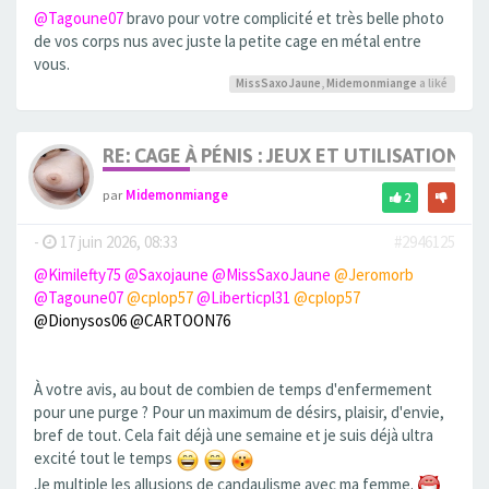
@Tagoune07
bravo pour votre complicité et très belle photo
de vos corps nus avec juste la petite cage en métal entre
vous.
MissSaxoJaune
,
Midemonmiange
a liké
RE: CAGE À PÉNIS : JEUX ET UTILISATION,
par
Midemonmiange
2
-
17 juin 2026, 08:33
#2946125
@Kimilefty75
@Saxojaune
@MissSaxoJaune
@Jeromorb
@Tagoune07
@cplop57
@Liberticpl31
@cplop57
@Dionysos06
@CARTOON76
À votre avis, au bout de combien de temps d'enfermement
pour une purge ? Pour un maximum de désirs, plaisir, d'envie,
bref de tout. Cela fait déjà une semaine et je suis déjà ultra
excité tout le temps
Je multiple les allusions de candaulisme avec ma femme.