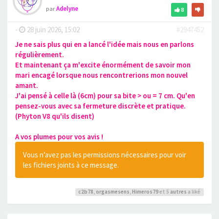
par
Adelyne
8
-
28 juin 2026, 15:02
#2947452
Je ne sais plus qui en a lancé l'idée mais nous en parlons
régulièrement.
Et maintenant ça m'excite énormément de savoir mon
mari encagé lorsque nous rencontrerions mon nouvel
amant.
J'ai pensé à celle là (6cm) pour sa bite > ou = 7 cm. Qu'en
pensez-vous avec sa fermeture discrète et pratique.
(Phyton V8 qu'ils disent)
A vos plumes pour vos avis !
Vous n’avez pas les permissions nécessaires pour voir
les fichiers joints à ce message.
c2b78
,
orgasmesens
,
Himeros79
et 5
autres
a liké