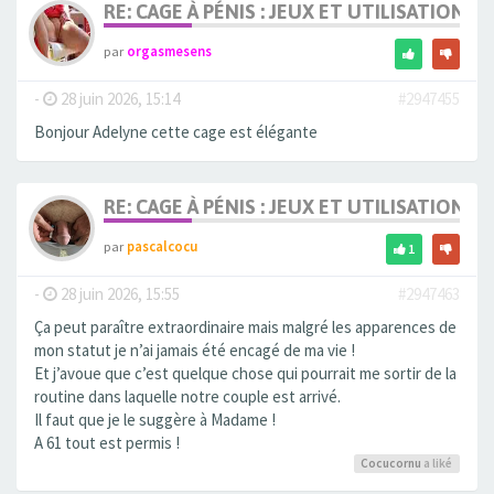
RE: CAGE À PÉNIS : JEUX ET UTILISATION,
par
orgasmesens
-
28 juin 2026, 15:14
#2947455
Bonjour Adelyne cette cage est élégante
RE: CAGE À PÉNIS : JEUX ET UTILISATION,
par
pascalcocu
1
-
28 juin 2026, 15:55
#2947463
Ça peut paraître extraordinaire mais malgré les apparences de
mon statut je n’ai jamais été encagé de ma vie !
Et j’avoue que c’est quelque chose qui pourrait me sortir de la
routine dans laquelle notre couple est arrivé.
Il faut que je le suggère à Madame !
A 61 tout est permis !
Cocucornu
a liké