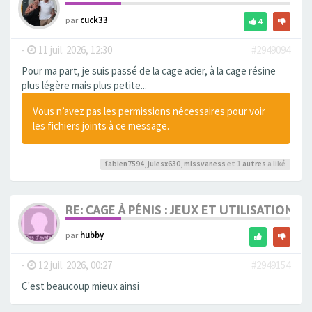
par
cuck33
4
-
11 juil. 2026, 12:30
#2949094
Pour ma part, je suis passé de la cage acier, à la cage résine
plus légère mais plus petite...
Vous n’avez pas les permissions nécessaires pour voir
les fichiers joints à ce message.
fabien7594
,
julesx630
,
missvaness
et 1
autres
a liké
RE: CAGE À PÉNIS : JEUX ET UTILISATION,
par
hubby
-
12 juil. 2026, 00:27
#2949154
C'est beaucoup mieux ainsi