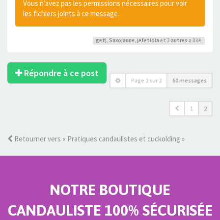
Vous n’avez pas les permissions nécessaires pour voir
les fichiers joints à ce message.
getj
,
Saxojaune
,
jefetlola
et 3
autres
a liké
Répondre à ce post
Page
2
sur
2
60 messages
1
2
Retourner vers « Pratiques candaulistes et cuckolding »
NOTRE BOUTIQUE
CANDAULISTE 100% SÉCURISÉE