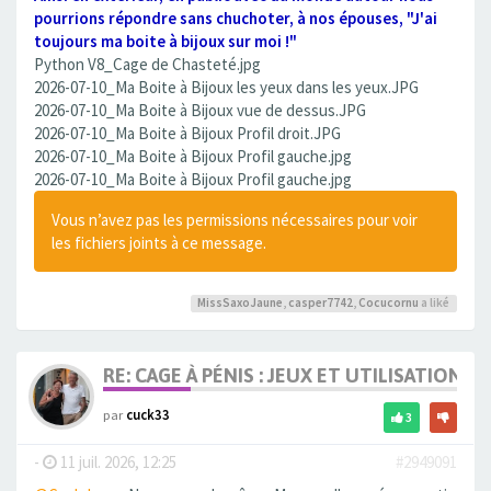
pourrions répondre sans chuchoter, à nos épouses, "J'ai
toujours ma boite à bijoux sur moi !"
Python V8_Cage de Chasteté.jpg
2026-07-10_Ma Boite à Bijoux les yeux dans les yeux.JPG
2026-07-10_Ma Boite à Bijoux vue de dessus.JPG
2026-07-10_Ma Boite à Bijoux Profil droit.JPG
2026-07-10_Ma Boite à Bijoux Profil gauche.jpg
2026-07-10_Ma Boite à Bijoux Profil gauche.jpg
Vous n’avez pas les permissions nécessaires pour voir
les fichiers joints à ce message.
MissSaxoJaune
,
casper7742
,
Cocucornu
a liké
RE: CAGE À PÉNIS : JEUX ET UTILISATION,
par
cuck33
3
-
11 juil. 2026, 12:25
#2949091