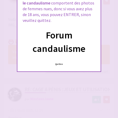
11
le candaulisme
comportent des photos
de femmes nues, donc si vous avez plus
-
14 juin 2026, 10:24
#2945734
de 18 ans, vous pouvez ENTRER, sinon
Voilà le résultat
veuillez quittez.
IMG_20260614_102056_edit_478658170797405.jpg
Forum
candaulisme
Vous n’avez pas les permissions nécessaires pour voir
les fichiers joints à ce message.
Quittez
julesx630
,
coc31
,
casper7742
et 8
autres
a liké
RE: CAGE À PÉNIS : JEUX ET UTILISATION,
par
MissSaxoJaune
6
-
14 juin 2026, 11:59
#2945744