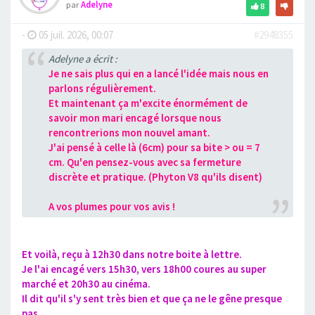
par
Adelyne
8
-
05 juil. 2026, 00:07
#2948355
Adelyne a écrit :
Je ne sais plus qui en a lancé l'idée mais nous en
parlons régulièrement.
Et maintenant ça m'excite énormément de
savoir mon mari encagé lorsque nous
rencontrerions mon nouvel amant.
J'ai pensé à celle là (6cm) pour sa bite > ou = 7
cm. Qu'en pensez-vous avec sa fermeture
discrète et pratique. (Phyton V8 qu'ils disent)
A vos plumes pour vos avis !
Et voilà, reçu à 12h30 dans notre boite à lettre.
Je l'ai encagé vers 15h30, vers 18h00 coures au super
marché et 20h30 au cinéma.
Il dit qu'il s'y sent très bien et que ça ne le gêne presque
pas.