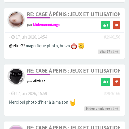
RE: CAGE À PÉNIS : JEUX ET UTILISATION,
par
Midemonmiange
1
-
17 juin 2026, 14:54
#2946156
@elixir27
magnifique photo, bravo
elixir27
a liké
RE: CAGE À PÉNIS : JEUX ET UTILISATION,
par
elixir27
1
-
17 juin 2026, 15:59
#2946166
Merci oui photo d’hier à la maison
Midemonmiange
a liké
RE: CAGE À PÉNIS : JEUX ET UTILISATION,