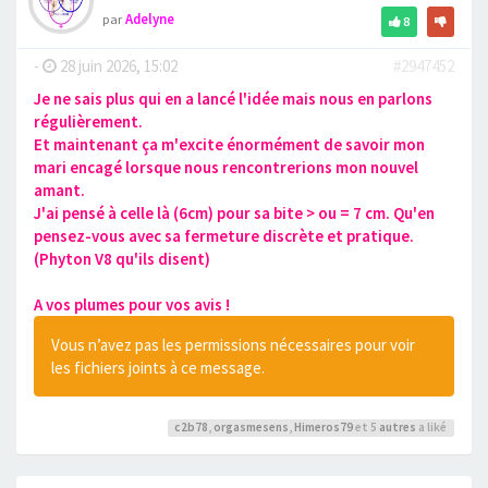
par
Adelyne
8
-
28 juin 2026, 15:02
#2947452
Je ne sais plus qui en a lancé l'idée mais nous en parlons
régulièrement.
Et maintenant ça m'excite énormément de savoir mon
mari encagé lorsque nous rencontrerions mon nouvel
amant.
J'ai pensé à celle là (6cm) pour sa bite > ou = 7 cm. Qu'en
pensez-vous avec sa fermeture discrète et pratique.
(Phyton V8 qu'ils disent)
A vos plumes pour vos avis !
Vous n’avez pas les permissions nécessaires pour voir
les fichiers joints à ce message.
c2b78
,
orgasmesens
,
Himeros79
et 5
autres
a liké