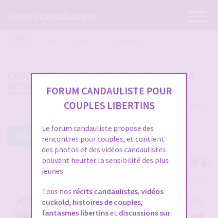
Ouvrir
FORUM CANDAULISME
la
navigatio
Pratiques candaulistes et cuckolding
CAGE À PÉNIS : JEUX ET UTILISATION, VOS
RETOURS
FORUM CANDAULISTE POUR
COUPLES LIBERTINS
60 messages
1
2
Le forum candauliste propose des
Répondre à ce post
rencontres pour couples, et contient
des photos et des vidéos candaulistes
pouvant heurter la sensibilité des plus
jeunes.
Voir tous les participants
Tous nos
récits candaulistes
,
vidéos
RE: CAGE À PÉNIS : JEUX ET UTILISATION,
cuckold
,
histoires de couples
,
fantasmes libertins
et
discussions sur
par
Midemonmiange