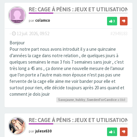
RE: CAGE À PÉNIS : JEUX ET UTILISATION,
par
colamco
3
-
12 juil. 2026, 09:52
#2949183
Bonjour
Pour notre part nous avons introduit il y a une quinzaine
d’années la cage dans notre relation , de quelques jours à
quelques semaines le max 3 fois 7 semaines sans jouir , c’est
très long a 45 ans , ça donne une nouvelle mesure de l’amour
que l’on porte a l’autre mais mon épouse n’est pas pas une
fervente de la cage elle aime me voir bander pour elle et
surtout pour rien, elle décide toujours après 20 ans quand et
comment je dois jouir
Saxojaune
,
hubby
,
SwedenForCandice
a liké
RE: CAGE À PÉNIS : JEUX ET UTILISATION,
par
julesx630
1