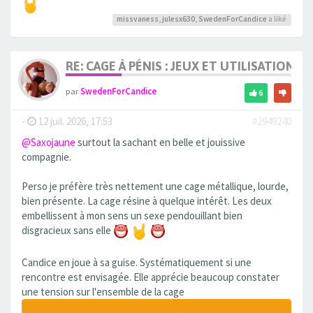
missvaness
,
julesx630
,
SwedenForCandice
a liké
RE: CAGE À PÉNIS : JEUX ET UTILISATION,
par
SwedenForCandice
6
-
12 juil. 2026, 17:53
#2949240
@Saxojaune
surtout la sachant en belle et jouissive
compagnie.
Perso je préfère très nettement une cage métallique, lourde,
bien présente. La cage résine à quelque intérêt. Les deux
embellissent à mon sens un sexe pendouillant bien
disgracieux sans elle
Candice en joue à sa guise. Systématiquement si une
rencontre est envisagée. Elle apprécie beaucoup constater
une tension sur l'ensemble de la cage