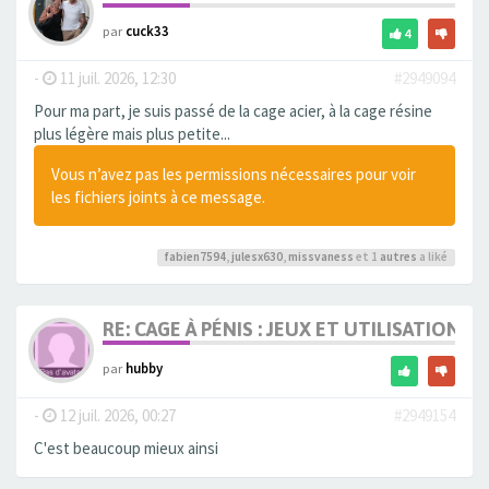
par
cuck33
4
-
11 juil. 2026, 12:30
#2949094
Pour ma part, je suis passé de la cage acier, à la cage résine
plus légère mais plus petite...
Vous n’avez pas les permissions nécessaires pour voir
les fichiers joints à ce message.
fabien7594
,
julesx630
,
missvaness
et 1
autres
a liké
RE: CAGE À PÉNIS : JEUX ET UTILISATION,
par
hubby
-
12 juil. 2026, 00:27
#2949154
C'est beaucoup mieux ainsi