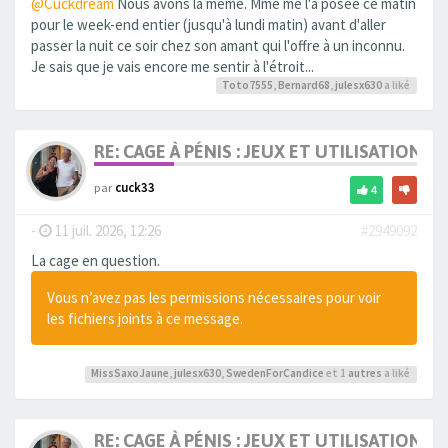
@Cuckdream
Nous avons la même. Mme me l'a posée ce matin
pour le week-end entier (jusqu'à lundi matin) avant d'aller
passer la nuit ce soir chez son amant qui l'offre à un inconnu.
Je sais que je vais encore me sentir à l'étroit...
Toto7555
,
Bernard68
,
julesx630
a liké
RE: CAGE À PÉNIS : JEUX ET UTILISATION,
par
cuck33
4
-
11 juil. 2026, 12:26
#2949092
La cage en question.
Vous n’avez pas les permissions nécessaires pour voir
les fichiers joints à ce message.
MissSaxoJaune
,
julesx630
,
SwedenForCandice
et 1
autres
a liké
RE: CAGE À PÉNIS : JEUX ET UTILISATION,