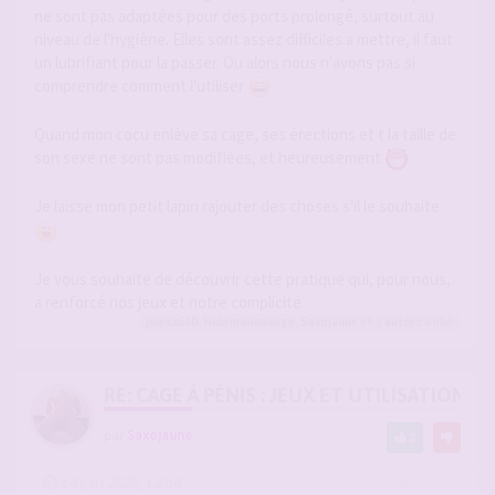
ne sont pas adaptées pour des ports prolongé, surtout au
niveau de l'hygiène. Elles sont assez difficiles a mettre, il faut
un lubrifiant pour la passer. Ou alors nous n'avons pas si
comprendre comment l'utiliser
Quand mon cocu enlève sa cage, ses érections et t la taille de
son sexe ne sont pas modifiées, et heureusement
Je laisse mon petit lapin rajouter des choses s'il le souhaite
Je vous souhaite de découvrir cette pratique qui, pour nous,
a renforcé nos jeux et notre complicité
julesx630
,
Midemonmiange
,
Saxojaune
et 3
autres
a liké
RE: CAGE À PÉNIS : JEUX ET UTILISATION,
par
Saxojaune
8
-
14 juin 2026, 12:04
#2945745