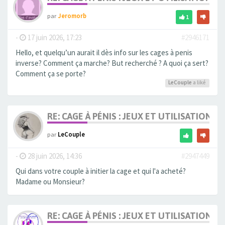
par
Jeromorb
1
-
17 juin 2026, 17:23
#2946171
Hello, et quelqu’un aurait il dès info sur les cages à penis
inverse? Comment ça marche? But recherché ? A quoi ça sert?
Comment ça se porte?
LeCouple
a liké
RE: CAGE À PÉNIS : JEUX ET UTILISATION,
par
LeCouple
-
28 juin 2026, 14:36
#2947449
Qui dans votre couple à initier la cage et qui l'a acheté?
Madame ou Monsieur?
RE: CAGE À PÉNIS : JEUX ET UTILISATION,