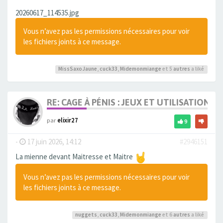
20260617_114535.jpg
Vous n’avez pas les permissions nécessaires pour voir
les fichiers joints à ce message.
MissSaxoJaune
,
cuck33
,
Midemonmiange
et 5
autres
a liké
RE: CAGE À PÉNIS : JEUX ET UTILISATION,
par
elixir27
9
-
17 juin 2026, 14:12
#2946151
La mienne devant Maitresse et Maitre
Vous n’avez pas les permissions nécessaires pour voir
les fichiers joints à ce message.
nuggets
,
cuck33
,
Midemonmiange
et 6
autres
a liké