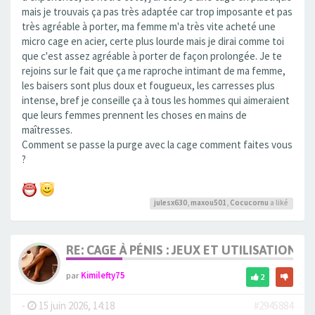
mais je trouvais ça pas très adaptée car trop imposante et pas
très agréable à porter, ma femme m'a très vite acheté une
micro cage en acier, certe plus lourde mais je dirai comme toi
que c'est assez agréable à porter de façon prolongée. Je te
rejoins sur le fait que ça me raproche intimant de ma femme,
les baisers sont plus doux et fougueux, les carresses plus
intense, bref je conseille ça à tous les hommes qui aimeraient
que leurs femmes prennent les choses en mains de
maîtresses.
Comment se passe la purge avec la cage comment faites vous
?
julesx630
,
maxou501
,
Cocucornu
a liké
RE: CAGE À PÉNIS : JEUX ET UTILISATION,
par
Kimilefty75
2
-
15 juin 2026, 14:18
#2945884