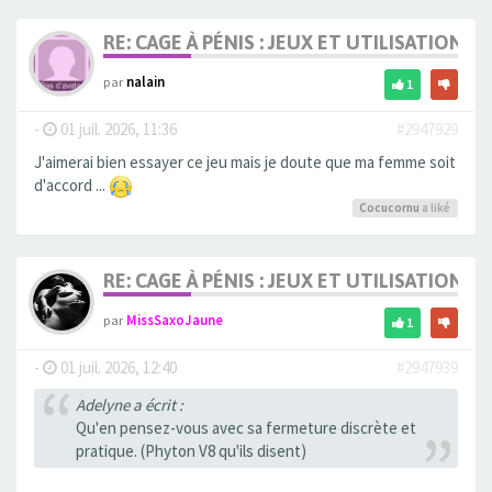
RE: CAGE À PÉNIS : JEUX ET UTILISATION,
par
nalain
1
-
01 juil. 2026, 11:36
#2947929
J'aimerai bien essayer ce jeu mais je doute que ma femme soit
d'accord ...
Cocucornu
a liké
RE: CAGE À PÉNIS : JEUX ET UTILISATION,
par
MissSaxoJaune
1
-
01 juil. 2026, 12:40
#2947939
Adelyne a écrit :
Qu'en pensez-vous avec sa fermeture discrète et
pratique. (Phyton V8 qu'ils disent)