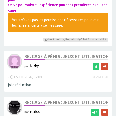
On va poursuivre l'expérience pour ses premières 24h00 en
cage.
Vous n’avez pas les permissions nécessaires pour voir
les fichiers joints à ce message.
gabert
,
hubby
,
Popsdaddy25
et 5
autres
a liké
RE: CAGE À PÉNIS : JEUX ET UTILISATION,
par
hubby
-
05 juil. 2026, 07:08
#2948358
jolie réduction .
RE: CAGE À PÉNIS : JEUX ET UTILISATION,
par
elixir27
1