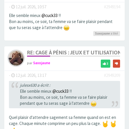
-
12 juil. 2026, 10:57
#2949194
Elle semble mieux
@cuck33
!!
Bon au moins, ce soir, ta femme va se faire plaisir pendant
que tu seras sage à l'attendre
Saxojaune
a liké
RE: CAGE À PÉNIS : JEUX ET UTILISATION,
par
Saxojaune
3
-
12 juil. 2026, 13:17
#2949209
julesx630 a écrit :
Elle semble mieux
@cuck33
!!
Bon au moins, ce soir, ta femme va se faire plaisir
pendant que tu seras sage à l'attendre
Quel plaisir d'attendre sagement sa femme quand on est en
cage. Chaque minute comprime un peu plus la cage.