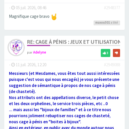
-
05 juil. 2026, 08:46
#2948377
Magnifique cage bravo
maxou501
a liké
RE: CAGE À PÉNIS : JEUX ET UTILISATION,
par
Adelyne
3
-
11 juil. 2026, 12:20
#2949088
Messieurs (et Mesdames, vous êtes tout aussi intéressées
puisque c'est vous qui nous encagés) je vous présente une
suggestion de sémantique à propos de nos cage à pénis
(de chasteté).
Nos attributs ont des appellations diverse, le petit chose
et les deux orphelines, le service trois pièces, etc ..0
... mais aussi les "bijoux de familles" et à ce titre nous
pourrions joliment rebaptiser nos cages de chasteté,
nous cage à pénis en "boites à bijoux".
Ainsi en extérieur, en public avec du monde autour nous