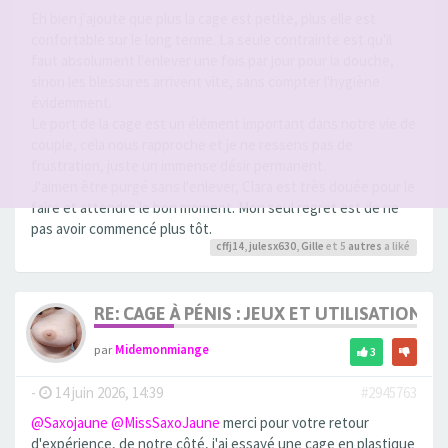
Eh bien j'ajoute que plus la cage est petite, plus elle est
confortable sur le long terme. La seule contrainte est qu'il
faut absolument l'enlever une fois par jour pour la douche,
sinon les blessures arrivent vite, sans compter l'hygiène
évidemment.
Le port de la cage est un élément important dans notre vie de
couple, cela nous rapproche et je ne ressens pas de
frustration, juste un immense désir permanent.
J'aimen être purgé sans l'enlever, Clara est très douée pour le
faire et attendre le bon moment. Mon seul regret est de ne
pas avoir commencé plus tôt.
cffj14
,
julesx630
,
Gille
et 5
autres
a liké
RE: CAGE À PÉNIS : JEUX ET UTILISATION,
par
Midemonmiange
3
-
14 juin 2026, 14:39
#2945763
@Saxojaune
@MissSaxoJaune
merci pour votre retour
d'expérience, de notre côté, j'ai essayé une cage en plastique