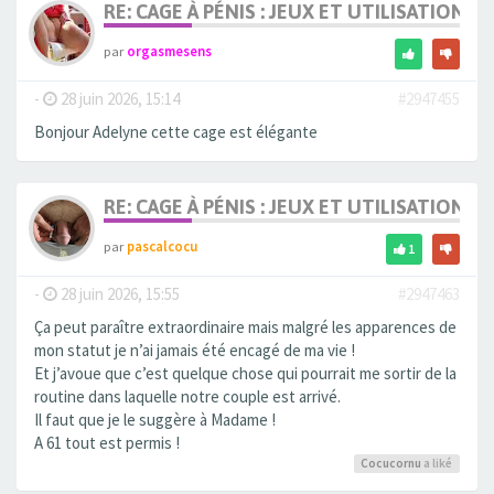
RE: CAGE À PÉNIS : JEUX ET UTILISATION,
par
orgasmesens
-
28 juin 2026, 15:14
#2947455
Bonjour Adelyne cette cage est élégante
RE: CAGE À PÉNIS : JEUX ET UTILISATION,
par
pascalcocu
1
-
28 juin 2026, 15:55
#2947463
Ça peut paraître extraordinaire mais malgré les apparences de
mon statut je n’ai jamais été encagé de ma vie !
Et j’avoue que c’est quelque chose qui pourrait me sortir de la
routine dans laquelle notre couple est arrivé.
Il faut que je le suggère à Madame !
A 61 tout est permis !
Cocucornu
a liké