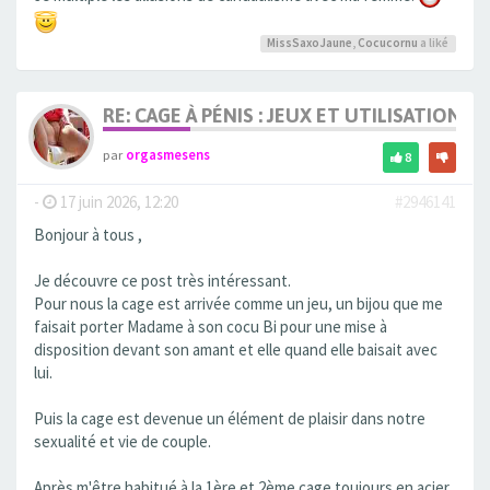
MissSaxoJaune
,
Cocucornu
a liké
RE: CAGE À PÉNIS : JEUX ET UTILISATION,
par
orgasmesens
8
-
17 juin 2026, 12:20
#2946141
Bonjour à tous ,
Je découvre ce post très intéressant.
Pour nous la cage est arrivée comme un jeu, un bijou que me
faisait porter Madame à son cocu Bi pour une mise à
disposition devant son amant et elle quand elle baisait avec
lui.
Puis la cage est devenue un élément de plaisir dans notre
sexualité et vie de couple.
Après m'être habitué à la 1ère et 2ème cage toujours en acier