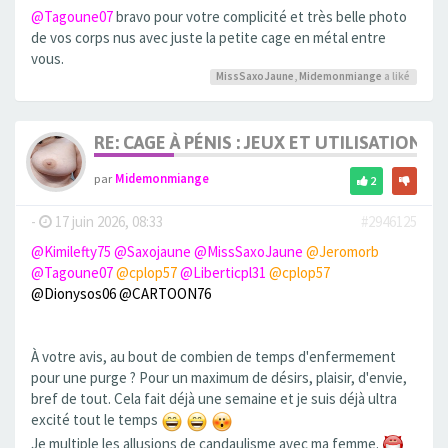
@Tagoune07
bravo pour votre complicité et très belle photo
de vos corps nus avec juste la petite cage en métal entre
vous.
MissSaxoJaune
,
Midemonmiange
a liké
RE: CAGE À PÉNIS : JEUX ET UTILISATION,
par
Midemonmiange
2
-
17 juin 2026, 08:33
#2946125
@Kimilefty75
@Saxojaune
@MissSaxoJaune
@Jeromorb
@Tagoune07
@cplop57
@Liberticpl31
@cplop57
@Dionysos06
@CARTOON76
À votre avis, au bout de combien de temps d'enfermement
pour une purge ? Pour un maximum de désirs, plaisir, d'envie,
bref de tout. Cela fait déjà une semaine et je suis déjà ultra
excité tout le temps
Je multiple les allusions de candaulisme avec ma femme.