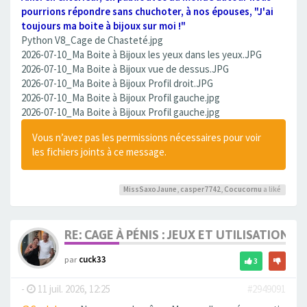
pourrions répondre sans chuchoter, à nos épouses, "J'ai
toujours ma boite à bijoux sur moi !"
Python V8_Cage de Chasteté.jpg
2026-07-10_Ma Boite à Bijoux les yeux dans les yeux.JPG
2026-07-10_Ma Boite à Bijoux vue de dessus.JPG
2026-07-10_Ma Boite à Bijoux Profil droit.JPG
2026-07-10_Ma Boite à Bijoux Profil gauche.jpg
2026-07-10_Ma Boite à Bijoux Profil gauche.jpg
Vous n’avez pas les permissions nécessaires pour voir
les fichiers joints à ce message.
MissSaxoJaune
,
casper7742
,
Cocucornu
a liké
RE: CAGE À PÉNIS : JEUX ET UTILISATION,
par
cuck33
3
-
11 juil. 2026, 12:25
#2949091