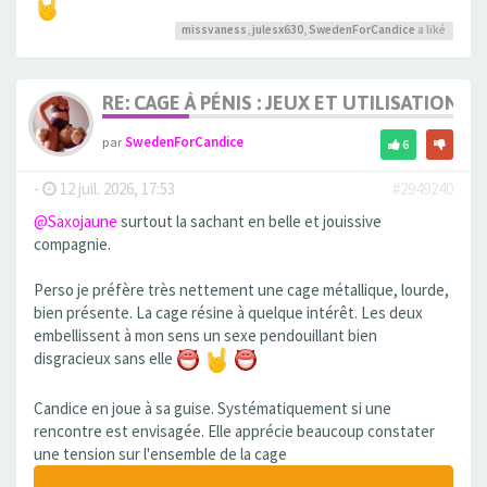
missvaness
,
julesx630
,
SwedenForCandice
a liké
RE: CAGE À PÉNIS : JEUX ET UTILISATION,
par
SwedenForCandice
6
-
12 juil. 2026, 17:53
#2949240
@Saxojaune
surtout la sachant en belle et jouissive
compagnie.
Perso je préfère très nettement une cage métallique, lourde,
bien présente. La cage résine à quelque intérêt. Les deux
embellissent à mon sens un sexe pendouillant bien
disgracieux sans elle
Candice en joue à sa guise. Systématiquement si une
rencontre est envisagée. Elle apprécie beaucoup constater
une tension sur l'ensemble de la cage