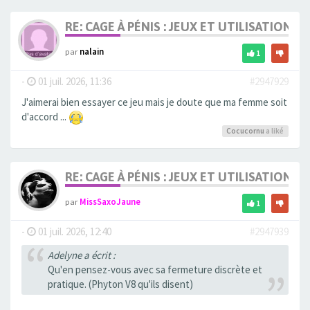
RE: CAGE À PÉNIS : JEUX ET UTILISATION,
par
nalain
1
-
01 juil. 2026, 11:36
#2947929
J'aimerai bien essayer ce jeu mais je doute que ma femme soit
d'accord ...
Cocucornu
a liké
RE: CAGE À PÉNIS : JEUX ET UTILISATION,
par
MissSaxoJaune
1
-
01 juil. 2026, 12:40
#2947939
Adelyne a écrit :
Qu'en pensez-vous avec sa fermeture discrète et
pratique. (Phyton V8 qu'ils disent)