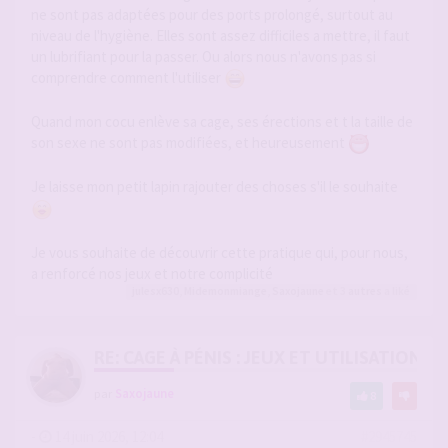
ne sont pas adaptées pour des ports prolongé, surtout au
niveau de l'hygiène. Elles sont assez difficiles a mettre, il faut
un lubrifiant pour la passer. Ou alors nous n'avons pas si
comprendre comment l'utiliser
Quand mon cocu enlève sa cage, ses érections et t la taille de
son sexe ne sont pas modifiées, et heureusement
Je laisse mon petit lapin rajouter des choses s'il le souhaite
Je vous souhaite de découvrir cette pratique qui, pour nous,
a renforcé nos jeux et notre complicité
julesx630
,
Midemonmiange
,
Saxojaune
et 3
autres
a liké
RE: CAGE À PÉNIS : JEUX ET UTILISATION,
par
Saxojaune
8
-
14 juin 2026, 12:04
#2945745