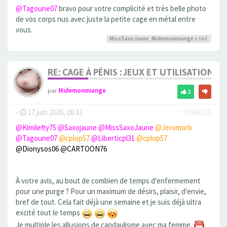
@Tagoune07
bravo pour votre complicité et très belle photo
de vos corps nus avec juste la petite cage en métal entre
vous.
MissSaxoJaune
,
Midemonmiange
a liké
RE: CAGE À PÉNIS : JEUX ET UTILISATION,
par
Midemonmiange
2
-
17 juin 2026, 08:33
#2946125
@Kimilefty75
@Saxojaune
@MissSaxoJaune
@Jeromorb
@Tagoune07
@cplop57
@Liberticpl31
@cplop57
@Dionysos06
@CARTOON76
À votre avis, au bout de combien de temps d'enfermement
pour une purge ? Pour un maximum de désirs, plaisir, d'envie,
bref de tout. Cela fait déjà une semaine et je suis déjà ultra
excité tout le temps
Je multiple les allusions de candaulisme avec ma femme.