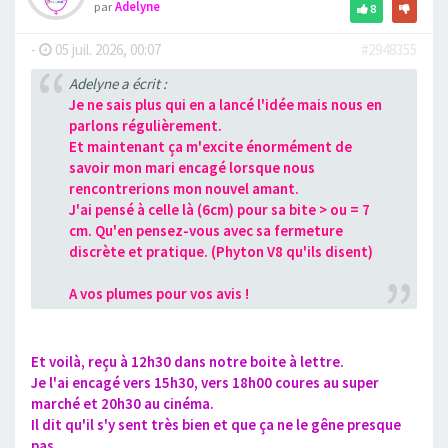
par
Adelyne
8
-
05 juil. 2026, 00:07
#2948355
Adelyne a écrit :
Je ne sais plus qui en a lancé l'idée mais nous en
parlons régulièrement.
Et maintenant ça m'excite énormément de
savoir mon mari encagé lorsque nous
rencontrerions mon nouvel amant.
J'ai pensé à celle là (6cm) pour sa bite > ou = 7
cm. Qu'en pensez-vous avec sa fermeture
discrète et pratique. (Phyton V8 qu'ils disent)
A vos plumes pour vos avis !
Et voilà, reçu à 12h30 dans notre boite à lettre.
Je l'ai encagé vers 15h30, vers 18h00 coures au super
marché et 20h30 au cinéma.
Il dit qu'il s'y sent très bien et que ça ne le gêne presque
pas.