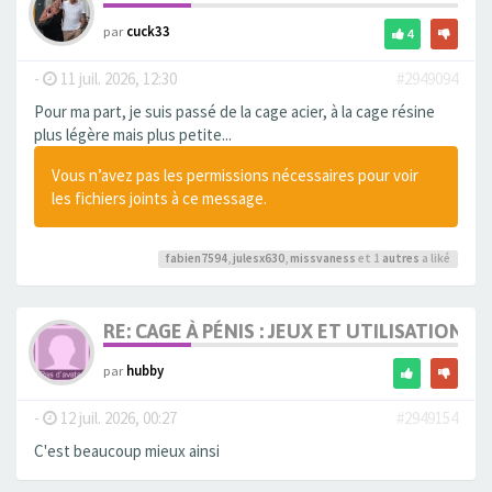
par
cuck33
4
-
11 juil. 2026, 12:30
#2949094
Pour ma part, je suis passé de la cage acier, à la cage résine
plus légère mais plus petite...
Vous n’avez pas les permissions nécessaires pour voir
les fichiers joints à ce message.
fabien7594
,
julesx630
,
missvaness
et 1
autres
a liké
RE: CAGE À PÉNIS : JEUX ET UTILISATION,
par
hubby
-
12 juil. 2026, 00:27
#2949154
C'est beaucoup mieux ainsi