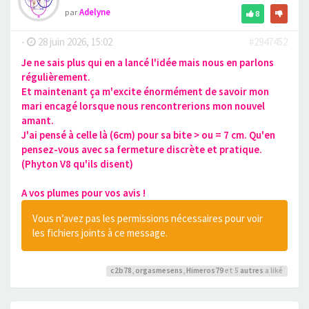
par
Adelyne
8
-
28 juin 2026, 15:02
#2947452
Je ne sais plus qui en a lancé l'idée mais nous en parlons
régulièrement.
Et maintenant ça m'excite énormément de savoir mon
mari encagé lorsque nous rencontrerions mon nouvel
amant.
J'ai pensé à celle là (6cm) pour sa bite > ou = 7 cm. Qu'en
pensez-vous avec sa fermeture discrète et pratique.
(Phyton V8 qu'ils disent)
A vos plumes pour vos avis !
Vous n’avez pas les permissions nécessaires pour voir
les fichiers joints à ce message.
c2b78
,
orgasmesens
,
Himeros79
et 5
autres
a liké