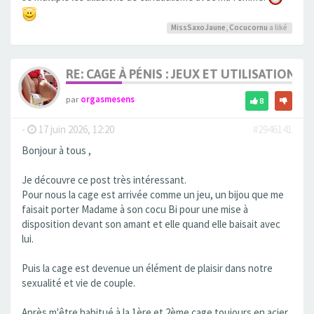
MissSaxoJaune
,
Cocucornu
a liké
RE: CAGE À PÉNIS : JEUX ET UTILISATION,
par
orgasmesens
8
-
17 juin 2026, 12:20
#2946141
Bonjour à tous ,
Je découvre ce post très intéressant.
Pour nous la cage est arrivée comme un jeu, un bijou que me
faisait porter Madame à son cocu Bi pour une mise à
disposition devant son amant et elle quand elle baisait avec
lui.
Puis la cage est devenue un élément de plaisir dans notre
sexualité et vie de couple.
Après m'être habitué à la 1ère et 2ème cage toujours en acier