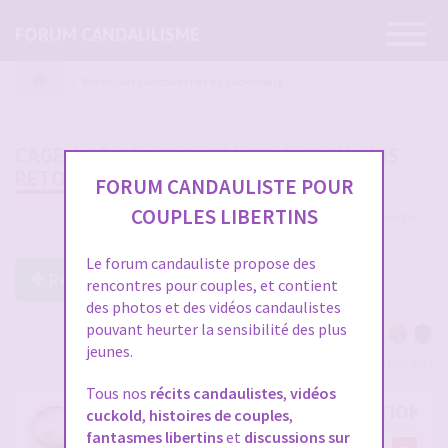
Ouvrir
FORUM CANDAULISME
la
navigatio
Pratiques candaulistes et cuckolding
CAGE À PÉNIS : JEUX ET UTILISATION, VOS
RETOURS
FORUM CANDAULISTE POUR
COUPLES LIBERTINS
60 messages
1
2
Le forum candauliste propose des
Répondre à ce post
rencontres pour couples, et contient
des photos et des vidéos candaulistes
pouvant heurter la sensibilité des plus
jeunes.
Voir tous les participants
Tous nos
récits candaulistes
,
vidéos
RE: CAGE À PÉNIS : JEUX ET UTILISATION,
cuckold
,
histoires de couples
,
fantasmes libertins
et
discussions sur
par
Midemonmiange