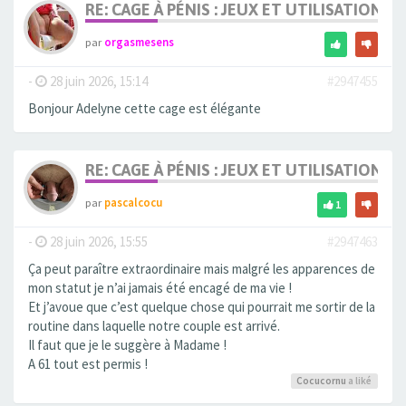
RE: CAGE À PÉNIS : JEUX ET UTILISATION,
par
orgasmesens
-
28 juin 2026, 15:14
#2947455
Bonjour Adelyne cette cage est élégante
RE: CAGE À PÉNIS : JEUX ET UTILISATION,
par
pascalcocu
1
-
28 juin 2026, 15:55
#2947463
Ça peut paraître extraordinaire mais malgré les apparences de
mon statut je n’ai jamais été encagé de ma vie !
Et j’avoue que c’est quelque chose qui pourrait me sortir de la
routine dans laquelle notre couple est arrivé.
Il faut que je le suggère à Madame !
A 61 tout est permis !
Cocucornu
a liké