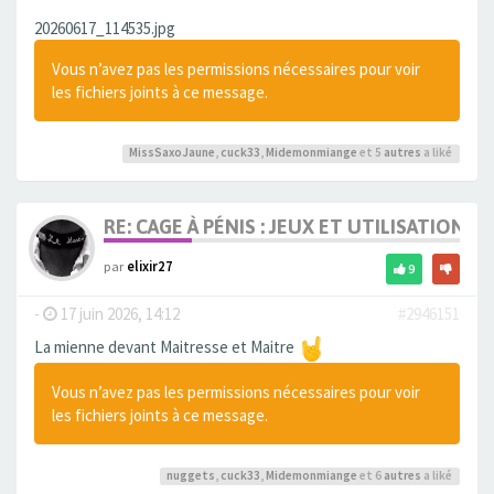
20260617_114535.jpg
Vous n’avez pas les permissions nécessaires pour voir
les fichiers joints à ce message.
MissSaxoJaune
,
cuck33
,
Midemonmiange
et 5
autres
a liké
RE: CAGE À PÉNIS : JEUX ET UTILISATION,
par
elixir27
9
-
17 juin 2026, 14:12
#2946151
La mienne devant Maitresse et Maitre
Vous n’avez pas les permissions nécessaires pour voir
les fichiers joints à ce message.
nuggets
,
cuck33
,
Midemonmiange
et 6
autres
a liké