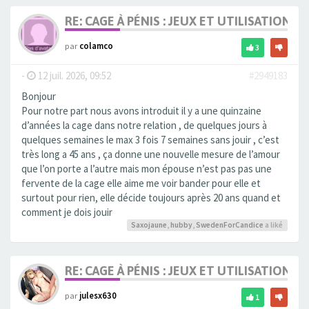
RE: CAGE À PÉNIS : JEUX ET UTILISATION,
par
colamco
3
-
12 juil. 2026, 09:52
#2949183
Bonjour
Pour notre part nous avons introduit il y a une quinzaine
d’années la cage dans notre relation , de quelques jours à
quelques semaines le max 3 fois 7 semaines sans jouir , c’est
très long a 45 ans , ça donne une nouvelle mesure de l’amour
que l’on porte a l’autre mais mon épouse n’est pas pas une
fervente de la cage elle aime me voir bander pour elle et
surtout pour rien, elle décide toujours après 20 ans quand et
comment je dois jouir
Saxojaune
,
hubby
,
SwedenForCandice
a liké
RE: CAGE À PÉNIS : JEUX ET UTILISATION,
par
julesx630
1