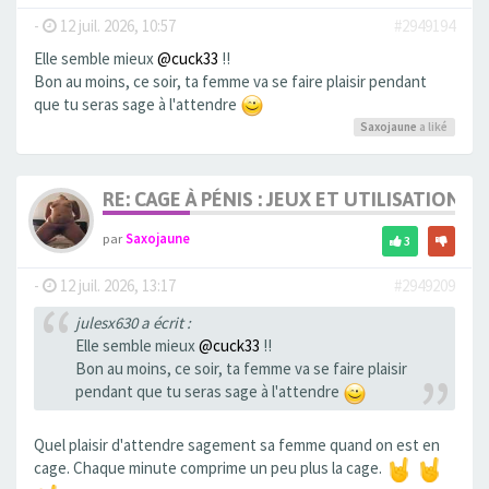
-
12 juil. 2026, 10:57
#2949194
Elle semble mieux
@cuck33
!!
Bon au moins, ce soir, ta femme va se faire plaisir pendant
que tu seras sage à l'attendre
Saxojaune
a liké
RE: CAGE À PÉNIS : JEUX ET UTILISATION,
par
Saxojaune
3
-
12 juil. 2026, 13:17
#2949209
julesx630 a écrit :
Elle semble mieux
@cuck33
!!
Bon au moins, ce soir, ta femme va se faire plaisir
pendant que tu seras sage à l'attendre
Quel plaisir d'attendre sagement sa femme quand on est en
cage. Chaque minute comprime un peu plus la cage.