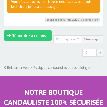
Vous n’avez pas les permissions nécessaires pour voir
les fichiers joints à ce message.
getj
,
Saxojaune
,
jefetlola
et 3
autres
a liké
Répondre à ce post
Page
2
sur
2
60 messages
1
2
Retourner vers « Pratiques candaulistes et cuckolding »
NOTRE BOUTIQUE
CANDAULISTE 100% SÉCURISÉE