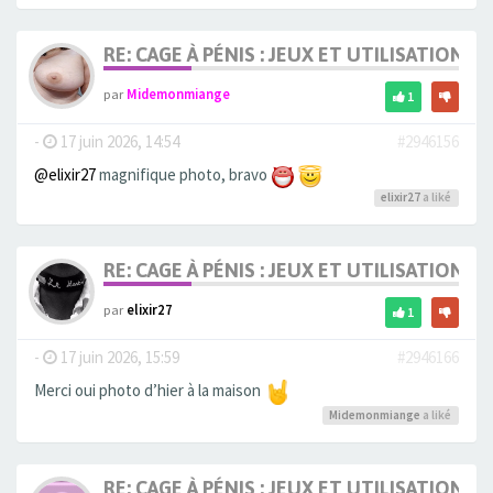
RE: CAGE À PÉNIS : JEUX ET UTILISATION,
par
Midemonmiange
1
-
17 juin 2026, 14:54
#2946156
@elixir27
magnifique photo, bravo
elixir27
a liké
RE: CAGE À PÉNIS : JEUX ET UTILISATION,
par
elixir27
1
-
17 juin 2026, 15:59
#2946166
Merci oui photo d’hier à la maison
Midemonmiange
a liké
RE: CAGE À PÉNIS : JEUX ET UTILISATION,