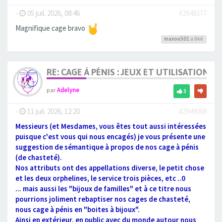
-
05 juil. 2026, 08:46
#2948377
Magnifique cage bravo
maxou501
a liké
RE: CAGE À PÉNIS : JEUX ET UTILISATION,
par
Adelyne
3
-
11 juil. 2026, 12:20
#2949088
Messieurs (et Mesdames, vous êtes tout aussi intéressées
puisque c'est vous qui nous encagés) je vous présente une
suggestion de sémantique à propos de nos cage à pénis
(de chasteté).
Nos attributs ont des appellations diverse, le petit chose
et les deux orphelines, le service trois pièces, etc ..0
... mais aussi les "bijoux de familles" et à ce titre nous
pourrions joliment rebaptiser nos cages de chasteté,
nous cage à pénis en "boites à bijoux".
Ainsi en extérieur, en public avec du monde autour nous