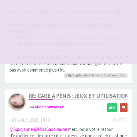
Eh bien j'ajoute que plus la cage est petite, plus elle est
confortable sur le long terme. La seule contrainte est qu'il
faut absolument l'enlever une fois par jour pour la douche,
sinon les blessures arrivent vite, sans compter l'hygiène
évidemment.
Le port de la cage est un élément important dans notre vie de
couple, cela nous rapproche et je ne ressens pas de
frustration, juste un immense désir permanent.
J'aimen être purgé sans l'enlever, Clara est très douée pour le
faire et attendre le bon moment. Mon seul regret est de ne
pas avoir commencé plus tôt.
cffj14
,
julesx630
,
Gille
et 5
autres
a liké
RE: CAGE À PÉNIS : JEUX ET UTILISATION,
par
Midemonmiange
3
-
14 juin 2026, 14:39
#2945763
@Saxojaune
@MissSaxoJaune
merci pour votre retour
d'expérience, de notre côté, j'ai essayé une cage en plastique