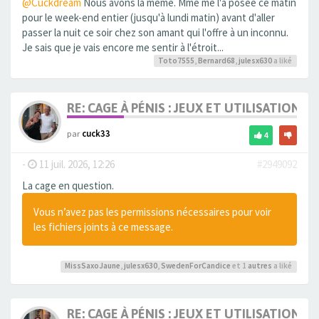
@Cuckdream
Nous avons la même. Mme me l'a posée ce matin
pour le week-end entier (jusqu'à lundi matin) avant d'aller
passer la nuit ce soir chez son amant qui l'offre à un inconnu.
Je sais que je vais encore me sentir à l'étroit...
Toto7555
,
Bernard68
,
julesx630
a liké
RE: CAGE À PÉNIS : JEUX ET UTILISATION,
par
cuck33
4
-
11 juil. 2026, 12:26
#2949092
La cage en question.
Vous n’avez pas les permissions nécessaires pour voir
les fichiers joints à ce message.
MissSaxoJaune
,
julesx630
,
SwedenForCandice
et 1
autres
a liké
RE: CAGE À PÉNIS : JEUX ET UTILISATION,