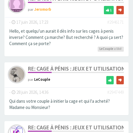
par
Jeromorb
1
-
17 juin 2026, 17:23
#2946171
Hello, et quelqu’un aurait il dès info sur les cages à penis
inverse? Comment ça marche? But recherché ? A quoi ça sert?
Comment ça se porte?
LeCouple
a liké
RE: CAGE À PÉNIS : JEUX ET UTILISATION,
par
LeCouple
-
28 juin 2026, 14:36
#2947449
Qui dans votre couple à initier la cage et qui l'a acheté?
Madame ou Monsieur?
RE: CAGE À PÉNIS : JEUX ET UTILISATION,