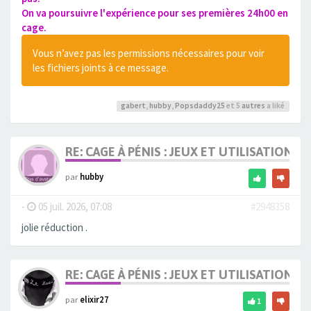
On va poursuivre l'expérience pour ses premières 24h00 en
cage.
Vous n’avez pas les permissions nécessaires pour voir
les fichiers joints à ce message.
gabert
,
hubby
,
Popsdaddy25
et 5
autres
a liké
RE: CAGE À PÉNIS : JEUX ET UTILISATION,
par
hubby
-
05 juil. 2026, 07:08
#2948358
jolie réduction .
RE: CAGE À PÉNIS : JEUX ET UTILISATION,
par
elixir27
1