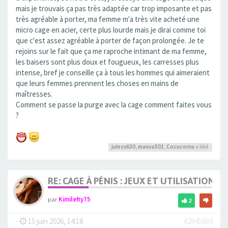
mais je trouvais ça pas très adaptée car trop imposante et pas
très agréable à porter, ma femme m'a très vite acheté une
micro cage en acier, certe plus lourde mais je dirai comme toi
que c'est assez agréable à porter de façon prolongée. Je te
rejoins sur le fait que ça me raproche intimant de ma femme,
les baisers sont plus doux et fougueux, les carresses plus
intense, bref je conseille ça à tous les hommes qui aimeraient
que leurs femmes prennent les choses en mains de
maîtresses.
Comment se passe la purge avec la cage comment faites vous
?
julesx630
,
maxou501
,
Cocucornu
a liké
RE: CAGE À PÉNIS : JEUX ET UTILISATION,
par
Kimilefty75
2
-
15 juin 2026, 14:18
#2945884