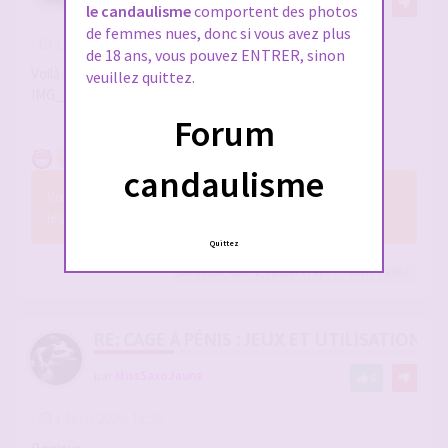
11
le candaulisme
comportent des photos
de femmes nues, donc si vous avez plus
-
14 juin 2026, 10:24
#2945734
de 18 ans, vous pouvez ENTRER, sinon
Voilà le résultat
veuillez quittez.
IMG_20260614_102056_edit_478658170797405.jpg
Forum
candaulisme
Vous n’avez pas les permissions nécessaires pour voir
les fichiers joints à ce message.
Quittez
julesx630
,
coc31
,
casper7742
et 8
autres
a liké
RE: CAGE À PÉNIS : JEUX ET UTILISATION,
par
MissSaxoJaune
6
-
14 juin 2026, 11:59
#2945744