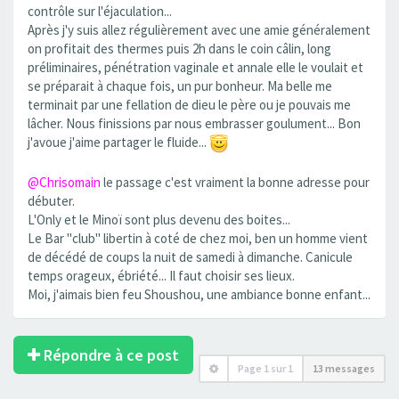
contrôle sur l'éjaculation...
Après j'y suis allez régulièrement avec une amie généralement
on profitait des thermes puis 2h dans le coin câlin, long
préliminaires, pénétration vaginale et annale elle le voulait et
se préparait à chaque fois, un pur bonheur. Ma belle me
terminait par une fellation de dieu le père ou je pouvais me
lâcher. Nous finissions par nous embrasser goulument... Bon
j'avoue j'aime partager le fluide...
@Chrisomain
le passage c'est vraiment la bonne adresse pour
débuter.
L'Only et le Minoï sont plus devenu des boites...
Le Bar "club" libertin à coté de chez moi, ben un homme vient
de décédé de coups la nuit de samedi à dimanche. Canicule
temps orageux, ébriété... Il faut choisir ses lieux.
Moi, j'aimais bien feu Shoushou, une ambiance bonne enfant...
Répondre à ce post
Page
1
sur
1
13 messages