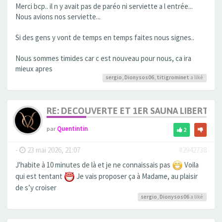
Merci bcp.. il n y avait pas de paréo ni serviette a l entrée...
Nous avions nos serviette...
Si des gens y vont de temps en temps faites nous signes..
Nous sommes timides car c est nouveau pour nous, ca ira
mieux apres
sergio
,
Dionysos06
,
titigrominet
a liké
RE: DECOUVERTE ET 1ER SAUNA LIBERTIN
par
Quentintin
2
-
23 mai 2026, 21:07
#2942738
J'habite à 10 minutes de là et je ne connaissais pas
Voila
qui est tentant
Je vais proposer ça à Madame, au plaisir
de s’y croiser
sergio
,
Dionysos06
a liké