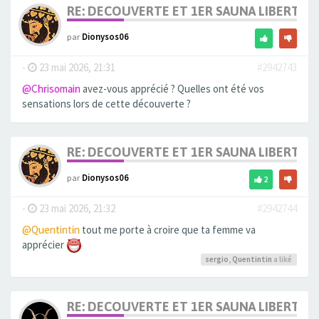
RE: DECOUVERTE ET 1ER SAUNA LIBERTIN
par
Dionysos06
-
23 mai 2026, 21:31
#2942743
@Chrisomain
avez-vous apprécié ? Quelles ont été vos
sensations lors de cette découverte ?
RE: DECOUVERTE ET 1ER SAUNA LIBERTIN
par
Dionysos06
2
-
23 mai 2026, 21:32
#2942744
@Quentintin
tout me porte à croire que ta femme va
apprécier
sergio
,
Quentintin
a liké
RE: DECOUVERTE ET 1ER SAUNA LIBERTIN