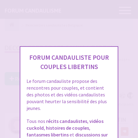
Ouvrir
FORUM CANDAULISME
la
navigatio
Rencontres candaulistes Belgique
DECOUVERTE ET 1ER SAUNA LIBERTIN
FORUM CANDAULISTE POUR
13 messages
COUPLES LIBERTINS
Répondre à ce post
Le forum candauliste propose des
rencontres pour couples, et contient
des photos et des vidéos candaulistes
pouvant heurter la sensibilité des plus
Voir tous les participants
jeunes.
DECOUVERTE ET 1ER SAUNA LIBERTIN
Tous nos
récits candaulistes
,
vidéos
cuckold
,
histoires de couples
,
par
Chrisomain
9
fantasmes libertins
et
discussions sur