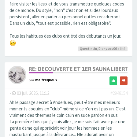
faire visiter les lieux et de vous transmettre quelques codes
de ce monde. Du style, "non" c'est non et si des lourdaux
persistent, aller en parler au personnel qui les recadreront.
Dans un club, "tout est possible, rien est obligatoire".
Tous les habitues des clubs ont été des débutants un jour.
Quentintin
,
Dionysos06
a liké
RE: DECOUVERTE ET 1ER SAUNA LIBERTIN
par
maitrequeux
-
03 juil. 2026, 11:12
#2948154
Ah le passage secret à Anderlues, peut-être mes meilleurs
moments coquins en "club" même si ce n'en est pas un. C'est
vraiment des thermes le coin calin en suce pardon en sus.
La première fois que j'y suis allez, je me suis fait avoir par une
gente dame qui appréciait voir jouir les hommes en les
masturbant jusque à la délivrance... Elle adorait avoir un