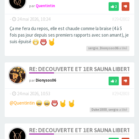
par
Quentintin
2
-
24 mai 2026, 10:24
#2942802
Ça me fera du repos, elle est chaude comme la braise (4 à 5
fois pas jour depuis ses premiers rapports avec son amant), je
suis épuisé
sergio
,
Dionysos06
a liké
RE: DECOUVERTE ET 1ER SAUNA LIBERTIN
par
Dionysos06
2
-
24 mai 2026, 10:53
#2942803
@Quentintin
Duke1800
,
sergio
a liké
RE: DECOUVERTE ET 1ER SAUNA LIBERTIN