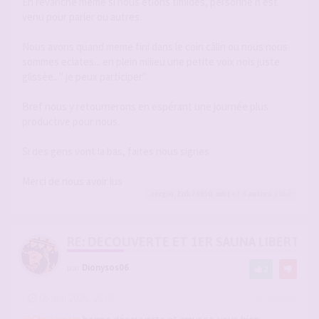
En revanche meme si nous étions timides, personne n est
venu pour parler ou autres.
Nous avons quand meme fini dans le coin câlin ou nous nous
sommes eclates... en plein milieu une petite voix nois juste
glissée..." je peux participer"
Bref nous y retournerons en espérant une journée plus
productive pour nous.
Si des gens vont la bas, faites nous signes
Merci de nous avoir lus
sergio
,
Erik74910
,
mli1
et 6
autres
a liké
RE: DECOUVERTE ET 1ER SAUNA LIBERTIN
par
Dionysos06
2
-
05 mai 2026, 20:05
#2939646