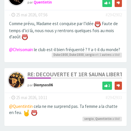
par
Quentintin
4
-
25 mai 2026, 07:56
#2942902
Comme prévu, Madame est conquise par l’idée
Faute de
temps d’ici là, nous nous y rentrons quelques fois au mois
d'août
@Chrisomain
le club est-il bien fréquenté ? Y a-t-il du monde?
Duke1800
,
Duke1800
,
sergio
et 1
autres
a liké
RE: DECOUVERTE ET 1ER SAUNA LIBERTIN
par
Dionysos06
2
-
25 mai 2026, 10:11
#2942933
@Quentintin
cela ne me surprend pas. Ta femme a la chatte
en feu.
sergio
,
Quentintin
a liké