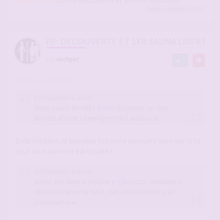
@Chrisomain
bonne découverte et amusez-vous bien.
sergio
,
michpat
a liké
RE: DECOUVERTE ET 1ER SAUNA LIBERTIN
par
michpat
2
-
05 mai 2026, 20:37
#2939656
Chrisomain a écrit :
Nous avons décidés d aller decouvrir au club
libertin afin de s imprégner de l ambiance
Belle initiative, la première fois juste découvrir pour voir si ca
peut vous convenir par la suite !
Chrisomain a écrit :
avons ete dans la piscine e t jaccuzzi... madame a
réussi a enlever le haut, pas encore prête a se
promener nue.