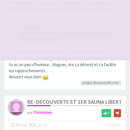
Normalement, vous avez des serviettes ou des paréos de
fourni en arrivant et vous être nus en dessous évidemment.
Chrisomain a écrit :
nous y retournerons en espérant une journée plus
productive pour nous.
[
Oui, déja aller nus dans le sauna, le hamam et le jacuzzi, puis
ne pas hésiter à échanger quelques mots avec les autres, si
tu as un peu d'humour... blaguer, rire ca détend et ca facilite
les rapprochements...
Amusez vous bien
sergio
,
Dionysos06
a liké
RE: DECOUVERTE ET 1ER SAUNA LIBERTIN
par
Chrisomain
3
-
05 mai 2026, 21:14
#2939669